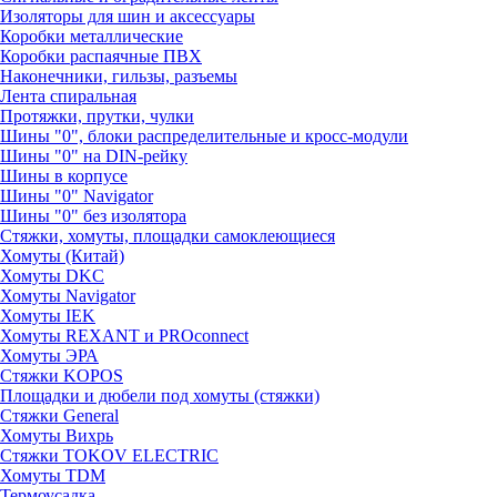
Изоляторы для шин и аксессуары
Коробки металлические
Коробки распаячные ПВХ
Наконечники, гильзы, разъемы
Лента спиральная
Протяжки, прутки, чулки
Шины "0", блоки распределительные и кросс-модули
Шины "0" на DIN-рейку
Шины в корпусе
Шины "0" Navigator
Шины "0" без изолятора
Стяжки, хомуты, площадки самоклеющиеся
Хомуты (Китай)
Хомуты DKC
Хомуты Navigator
Хомуты IEK
Хомуты REXANT и PROconnect
Хомуты ЭРА
Стяжки KOPOS
Площадки и дюбели под хомуты (стяжки)
Стяжки General
Хомуты Вихрь
Стяжки TOKOV ELECTRIC
Хомуты TDM
Термоусадка