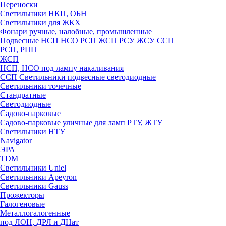
Переноски
Светильники НКП, ОБН
Светильники для ЖКХ
Фонари ручные, налобные, промышленные
Подвесные НСП НСО РСП ЖСП РСУ ЖСУ ССП
РСП, РПП
ЖСП
НСП, НСО под лампу накаливания
ССП Светильники подвесные светодиодные
Светильники точечные
Стандратные
Светодиодные
Садово-парковые
Садово-парковые уличные для ламп РТУ, ЖТУ
Светильники НТУ
Navigator
ЭРА
TDM
Светильники Uniel
Светильники Apeyron
Светильники Gauss
Прожекторы
Галогеновые
Металлогалогенные
под ЛОН, ДРЛ и ДНат