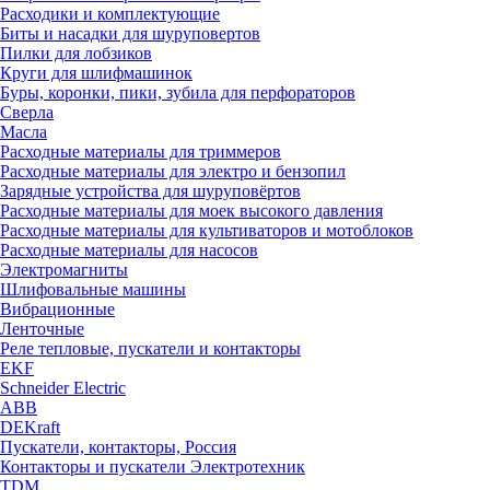
Расходики и комплектующие
Биты и насадки для шуруповертов
Пилки для лобзиков
Круги для шлифмашинок
Буры, коронки, пики, зубила для перфораторов
Сверла
Масла
Расходные материалы для триммеров
Расходные материалы для электро и бензопил
Зарядные устройства для шуруповёртов
Расходные материалы для моек высокого давления
Расходные материалы для культиваторов и мотоблоков
Расходные материалы для насосов
Электромагниты
Шлифовальные машины
Вибрационные
Ленточные
Реле тепловые, пускатели и контакторы
EKF
Schneider Electric
ABB
DEKraft
Пускатели, контакторы, Россия
Контакторы и пускатели Электротехник
TDM