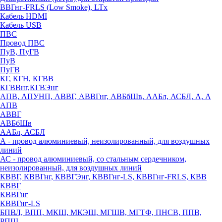
ВВГнг-FRLS (Low Smoke), LTx
Кабель HDMI
Кабель USB
ПВС
Провод ПВС
ПуВ, ПуГВ
ПуВ
ПуГВ
КГ, КГН, КГВВ
КГВВнг,КГВЭнг
АПВ, АПУНП, АВВГ, АВВГнг, АВБбШв, ААБл, АСБЛ, А, А
АПВ
АВВГ
АВБбШв
ААБл, АСБЛ
А - провод алюминиевый, неизолированный, для воздушных
линий
АС - провод алюминиевый, со стальным сердечником,
неизолированный, для воздушных линий
КВВГ, КВВГнг, КВВГЭнг, КВВГнг-LS, КВВГнг-FRLS, КВВ
КВВГ
КВВГнг
КВВГнг-LS
БПВЛ, ВПП, МКШ, МКЭШ, МГШВ, МГТФ, ПНСВ, ППВ,
РПШ,