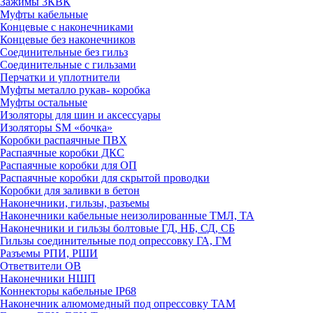
Зажимы 3КВК
Муфты кабельные
Концевые с наконечниками
Концевые без наконечников
Соединительные без гильз
Соединительные с гильзами
Перчатки и уплотнители
Муфты металло рукав- коробка
Муфты остальные
Изоляторы для шин и аксессуары
Изоляторы SM «бочка»
Коробки распаячные ПВХ
Распаячные коробки ДКС
Распаячные коробки для ОП
Распаячные коробки для скрытой проводки
Коробки для заливки в бетон
Наконечники, гильзы, разъемы
Наконечники кабельные неизолированные ТМЛ, ТА
Наконечники и гильзы болтовые ГД, НБ, СД, СБ
Гильзы соединительные под опрессовку ГА, ГМ
Разъемы РПИ, РШИ
Ответвители ОВ
Наконечники НШП
Коннекторы кабельные IP68
Наконечник алюмомедный под опрессовку ТАМ