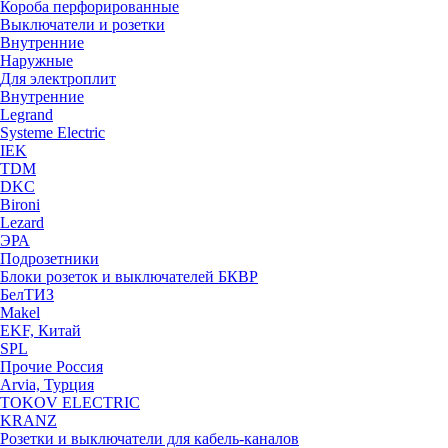
Короба перфорированные
Выключатели и розетки
Внутренние
Наружные
Для электроплит
Внутренние
Legrand
Systeme Electric
IEK
TDM
DKC
Bironi
Lezard
ЭРА
Подрозетники
Блоки розеток и выключателей БКВР
БелТИЗ
Makel
EKF, Китай
SPL
Прочие Россия
Arvia, Турция
TOKOV ELECTRIC
KRANZ
Розетки и выключатели для кабель-каналов