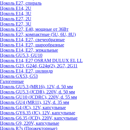
Цоколь Е27, спираль
Цоколь Е14, 2U
Цоколь Е14, 3U
Цоколь Е27, 2U
Цоколь Е27, 3U
Цоколь Е27, Е40, мощные от 36Вт
Цоколь Е27, компактные (5U, 6U, 8U)
Цоколь Е14, Е27, свечеобразные
Цоколь Е14, Е27, шарообразные
Цоколь Е14, Е27, зеркальные
Цоколь GU5.3, GU10
Цоколь Е14, Е27 OSRAM DULUX EL LL
Цоколь G23, G24d, G24q(2), 2G7, 2G11
Цоколь Е14, Е27, цилиндр
Цоколь GX53, G53
Галогенные
Цоколь GU5.3 (MR16), 12V, d. 50 мм
Цоколь GU5.3 (JCDR), 220V, d. 50 мм
Цоколь GU10 (JCDRC), 220V, d. 55 мм
Цоколь GU4 (MR11), 12V, d. 35 мм
Цоколь G4 (JC), 12V, капсульные
Цоколь GY6.35 (JC), 12V, капсульные
Цоколь G6.35 (JCD), 220V, капсульные
Цоколь G9, 220V, капсульные
Цоколь R7s (Прожекторные)