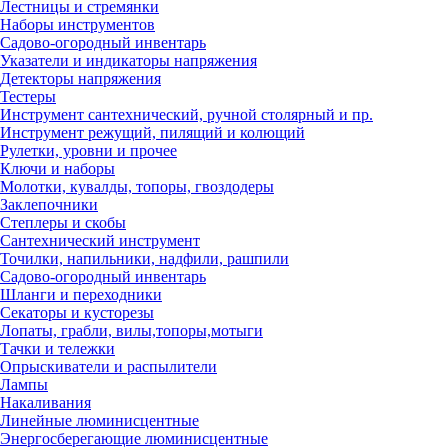
Лестницы и стремянки
Наборы инструментов
Садово-огородный инвентарь
Указатели и индикаторы напряжения
Детекторы напряжения
Тестеры
Инструмент сантехнический, ручной столярный и пр.
Инструмент режущий, пилящий и колющий
Рулетки, уровни и прочее
Ключи и наборы
Молотки, кувалды, топоры, гвоздодеры
Заклепочники
Степлеры и скобы
Сантехнический инструмент
Точилки, напильники, надфили, рашпили
Садово-огородный инвентарь
Шланги и переходники
Секаторы и кусторезы
Лопаты, грабли, вилы,топоры,мотыги
Тачки и тележки
Опрыскиватели и распылители
Лампы
Накаливания
Линейные люминисцентные
Энергосберегающие люминисцентные