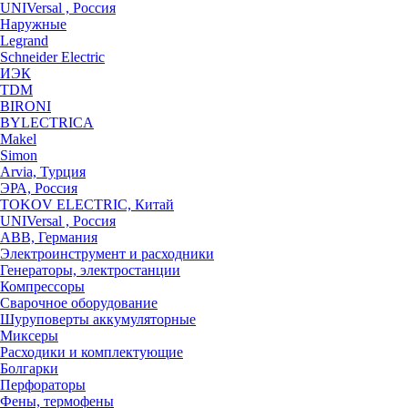
UNIVersal , Россия
Наружные
Legrand
Schneider Electric
ИЭК
TDM
BIRONI
BYLECTRICA
Makel
Simon
Arvia, Турция
ЭРА, Россия
TOKOV ELECTRIC, Китай
UNIVersal , Россия
ABB, Германия
Электроинструмент и расходники
Генераторы, электростанции
Компрессоры
Сварочное оборудование
Шуруповерты аккумуляторные
Миксеры
Расходики и комплектующие
Болгарки
Перфораторы
Фены, термофены