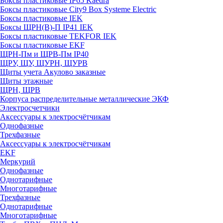
Боксы пластиковые IP65 Kaedra
Боксы пластиковые City9 Box Systeme Electric
Боксы пластиковые IEK
Боксы ЩРН(В)-П IP41 IEK
Боксы пластиковые TEKFOR IEK
Боксы пластиковые EKF
ЩРН-Пм и ЩРВ-Пм IP40
ЩРУ, ЩУ, ЩУРН, ЩУРВ
Щиты учета Акулово заказные
Щиты этажные
ЩРН, ЩРВ
Корпуса распределительные металлические ЭКФ
Электросчетчики
Аксессуары к электросчётчикам
Однофазные
Трехфазные
Аксессуары к электросчётчикам
EKF
Меркурий
Однофазные
Однотарифные
Многотарифные
Трехфазные
Однотарифные
Многотарифные