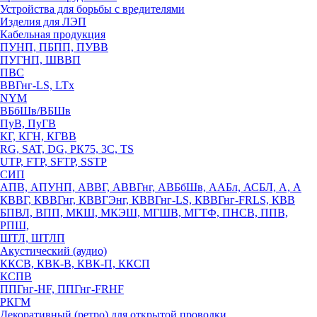
Устройства для борьбы с вредителями
Изделия для ЛЭП
Кабельная продукция
ПУНП, ПБПП, ПУВВ
ПУГНП, ШВВП
ПВС
ВВГнг-LS, LTx
NYM
ВБбШв/ВБШв
ПуВ, ПуГВ
КГ, КГН, КГВВ
RG, SAT, DG, РК75, 3С, TS
UTP, FTP, SFTP, SSTP
СИП
АПВ, АПУНП, АВВГ, АВВГнг, АВБбШв, ААБл, АСБЛ, А, А
КВВГ, КВВГнг, КВВГЭнг, КВВГнг-LS, КВВГнг-FRLS, КВВ
БПВЛ, ВПП, МКШ, МКЭШ, МГШВ, МГТФ, ПНСВ, ППВ,
РПШ,
ШТЛ, ШТЛП
Акустический (аудио)
ККСВ, КВК-В, КВК-П, ККСП
КСПВ
ППГнг-HF, ППГнг-FRHF
РКГМ
Декоративный (ретро) для открытой проводки