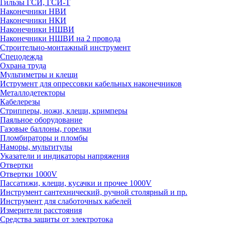
Гильзы ГСИ, ГСИ-Т
Наконечники НВИ
Наконечники НКИ
Наконечники НШВИ
Наконечники НШВИ на 2 провода
Строительно-монтажный инструмент
Спецодежда
Охрана труда
Мультиметры и клещи
Иструмент для опрессовки кабельных наконечников
Металлодетекторы
Кабелерезы
Стрипперы, ножи, клещи, кримперы
Паяльное оборудование
Газовые баллоны, горелки
Пломбираторы и пломбы
Наморы, мультитулы
Указатели и индикаторы напряжения
Отвертки
Отвертки 1000V
Пассатижи, клещи, кусачки и прочее 1000V
Инструмент сантехнический, ручной столярный и пр.
Инструмент для слаботочных кабелей
Измерители расстояния
Средства защиты от электротока