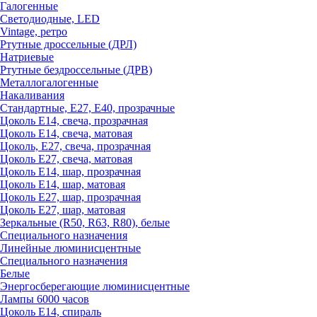
Галогенные
Светодиодные, LED
Vintage, ретро
Ртутные дроссельные (ДРЛ)
Натриевые
Ртутные бездроссельные (ДРВ)
Металлогалогенные
Накаливания
Стандартные, Е27, Е40, прозрачные
Цоколь Е14, свеча, прозрачная
Цоколь Е14, свеча, матовая
Цоколь, Е27, свеча, прозрачная
Цоколь Е27, свеча, матовая
Цоколь Е14, шар, прозрачная
Цоколь Е14, шар, матовая
Цоколь Е27, шар, прозрачная
Цоколь Е27, шар, матовая
Зеркальные (R50, R63, R80), белые
Специального назначения
Линейные люминисцентные
Специального назначения
Белые
Энергосберегающие люминисцентные
Лампы 6000 часов
Цоколь Е14, спираль