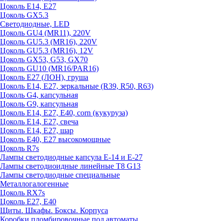
Цоколь E14, E27
Цоколь GX5.3
Светодиодные, LED
Цоколь GU4 (MR11), 220V
Цоколь GU5.3 (MR16), 220V
Цоколь GU5.3 (MR16), 12V
Цоколь GX53, G53, GX70
Цоколь GU10 (MR16/PAR16)
Цоколь Е27 (ЛОН), груша
Цоколь Е14, Е27, зеркальные (R39, R50, R63)
Цоколь G4, капсульная
Цоколь G9, капсульная
Цоколь Е14, Е27, Е40, corn (кукуруза)
Цоколь Е14, Е27, свеча
Цоколь Е14, Е27, шар
Цоколь Е40, Е27 высокомощные
Цоколь R7s
Лампы светодиодные капсула Е-14 и Е-27
Лампы светодиоидные линейные T8 G13
Лампы светодиодные специальные
Металлогалогенные
Цоколь RX7s
Цоколь Е27, E40
Щиты. Шкафы. Боксы. Корпуса
Коробки пломбировочные под автоматы