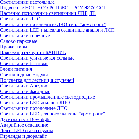
Светильники настольные
Подвесные НСП НСО РСП ЖСП РСУ ЖСУ ССП
Настенно-потолочные светильники ЛПБ, TL
Светильники ЛПО
Светильники потолочные ЛВО типа "армстронг"
Светильники LED пылевлагозащитные аналоги ЛСП
Светильники точечные
Садово-парковые
Прожекторы
Влагозащитные, тип БАННИК
Светильники уличные консольные
Светильники бытовые
Блоки питания
Светодиодные модули
Подсветка для лестниц и ступеней
Светильники Apeyron
Светильники фасадные
Светильники промышленные светодиодные
Светильники LED аналоги ЛПО
Светильники потолочные ЛПО
Светильники LED для потолка типа "армстронг"
Даунтлайты / Downlight
Аварийное освещение
Лента LED и аксессуары
Гирлянды и дюралайт