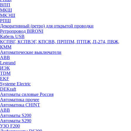
ВПП
МКШ
МКЭШ
РПШ
Декоративный (ретро) для открытой проводки
Ретропровод BIRONI
Кабель USB
КСПВГ, КСПВЭГ, КПСВВ, ПРППМ, ПТПЖ ,П-274, ПВЖ,
КММ
Автоматические выключатели
ABB
Legrand
ИЭК
TDM
EKF
Systeme Electric
DEKraft
Автоматы силовые Россия
Автоматика прочее
Автоматика CHINT
ABB
Автоматы S200
Автоматы S290
УЗО F200