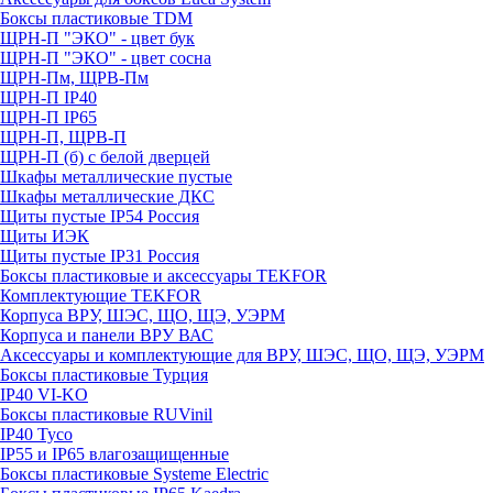
Боксы пластиковые TDM
ЩРН-П "ЭКО" - цвет бук
ЩРН-П "ЭКО" - цвет сосна
ЩРН-Пм, ЩРВ-Пм
ЩРН-П IP40
ЩРН-П IP65
ЩРН-П, ЩРВ-П
ЩРН-П (б) с белой дверцей
Шкафы металлические пустые
Шкафы металлические ДКС
Щиты пустые IP54 Россия
Щиты ИЭК
Щиты пустые IP31 Россия
Боксы пластиковые и аксессуары TEKFOR
Комплектующие TEKFOR
Корпуса ВРУ, ШЭС, ЩО, ЩЭ, УЭРМ
Корпуса и панели ВРУ ВАС
Аксессуары и комплектующие для ВРУ, ШЭС, ЩО, ЩЭ, УЭРМ
Боксы пластиковые Турция
IP40 VI-KO
Боксы пластиковые RUVinil
IP40 Тусо
IP55 и IP65 влагозащищенные
Боксы пластиковые Systeme Electric