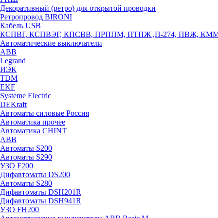
Декоративный (ретро) для открытой проводки
Ретропровод BIRONI
Кабель USB
КСПВГ, КСПВЭГ, КПСВВ, ПРППМ, ПТПЖ ,П-274, ПВЖ, КМ
Автоматические выключатели
ABB
Legrand
ИЭК
TDM
EKF
Systeme Electric
DEKraft
Автоматы силовые Россия
Автоматика прочее
Автоматика CHINT
ABB
Автоматы S200
Автоматы S290
УЗО F200
Дифавтоматы DS200
Автоматы S280
Дифавтоматы DSH201R
Дифавтоматы DSH941R
УЗО FH200