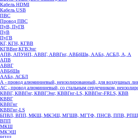
Кабель HDMI
Кабель USB
ПВС
Провод ПВС
ПуВ, ПуГВ
ПуВ
ПуГВ
КГ, КГН, КГВВ
КГВВнг,КГВЭнг
АПВ, АПУНП, АВВГ, АВВГнг, АВБбШв, ААБл, АСБЛ, А, А
АПВ
АВВГ
АВБбШв
ААБл, АСБЛ
А - провод алюминиевый, неизолированный, для воздушных ли
АС - провод алюминиевый, со стальным сердечником, неизоли
КВВГ, КВВГнг, КВВГЭнг, КВВГнг-LS, КВВГнг-FRLS, КВВ
КВВГ
КВВГнг
КВВГнг-LS
БПВЛ, ВПП, МКШ, МКЭШ, МГШВ, МГТФ, ПНСВ, ППВ, РПШ
ВПП
МКШ
МКЭШ
РПШ