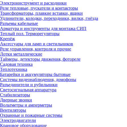
Электроинструмент и расходники
Реле тепловые, пускатели и контакторы
Трансформаторы, плавкие вставки, ящики
Удлинители, колодки, переходники, вилки, гнёзда
Разъемы кабельные
Арматура и инструменты для монтажа СИП
Теплый пол. Терморегуляторы
Крепёж
Аксессуары для ламп и светильников
Реле управления, контроля и прочие
Лотки металлические
Таймеры, детекторы движения, фотореле
Садовая техника
Теплотехника
Батарейки и аккумуляторы бытовые
Системы видеонаблюдения, домофоны
Разъединители и рубильники
Светосигнальная аппаратура
Стабилизаторы
Дверные звонки
Вольтметры и амперметры
Вентиляторы
Охранные и пожарные системы
Электродвигатели
Крановое оборудование