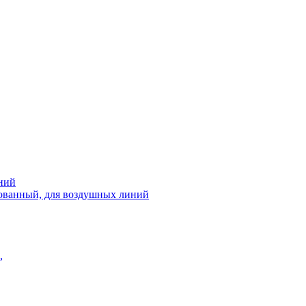
ний
рованный, для воздушных линий
,