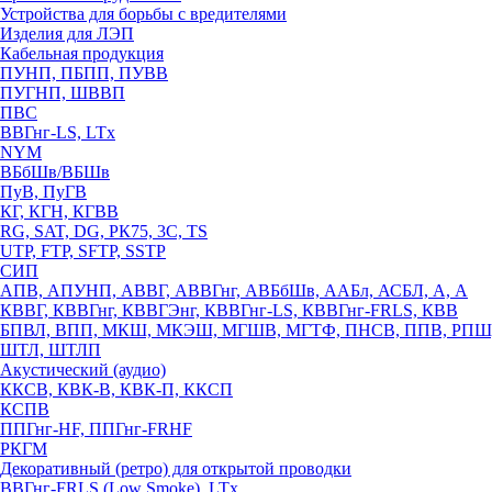
Устройства для борьбы с вредителями
Изделия для ЛЭП
Кабельная продукция
ПУНП, ПБПП, ПУВВ
ПУГНП, ШВВП
ПВС
ВВГнг-LS, LTx
NYM
ВБбШв/ВБШв
ПуВ, ПуГВ
КГ, КГН, КГВВ
RG, SAT, DG, РК75, 3С, TS
UTP, FTP, SFTP, SSTP
СИП
АПВ, АПУНП, АВВГ, АВВГнг, АВБбШв, ААБл, АСБЛ, А, А
КВВГ, КВВГнг, КВВГЭнг, КВВГнг-LS, КВВГнг-FRLS, КВВ
БПВЛ, ВПП, МКШ, МКЭШ, МГШВ, МГТФ, ПНСВ, ППВ, РПШ
ШТЛ, ШТЛП
Акустический (аудио)
ККСВ, КВК-В, КВК-П, ККСП
КСПВ
ППГнг-HF, ППГнг-FRHF
РКГМ
Декоративный (ретро) для открытой проводки
ВВГнг-FRLS (Low Smoke), LTx