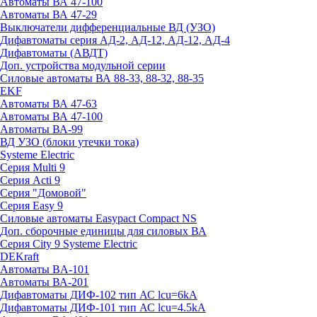
Автоматы ВА 47-100
Автоматы ВА 47-29
Выключатели дифференциальные ВД (УЗО)
Дифавтоматы серия АД-2, АД-12, АД-12, АД-4
Дифавтоматы (АВДТ)
Доп. устройства модульной серии
Силовые автоматы ВА 88-33, 88-32, 88-35
EKF
Автоматы ВА 47-63
Автоматы ВА 47-100
Автоматы ВА-99
ВД УЗО (блоки утечки тока)
Systeme Electric
Серия Multi 9
Серия Acti 9
Серия "Домовой"
Серия Easy 9
Силовые автоматы Easypact Compact NS
Доп. сборочные единицы для силовых ВА
Серия City 9 Systeme Electric
DEKraft
Автоматы BA-101
Автоматы ВА-201
Дифавтоматы ДИФ-102 тип АС lcu=6kA
Дифавтоматы ДИФ-101 тип АС lcu=4.5kA