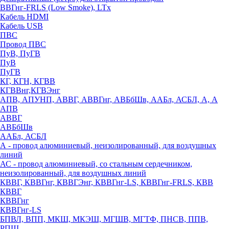
ВВГнг-FRLS (Low Smoke), LTx
Кабель HDMI
Кабель USB
ПВС
Провод ПВС
ПуВ, ПуГВ
ПуВ
ПуГВ
КГ, КГН, КГВВ
КГВВнг,КГВЭнг
АПВ, АПУНП, АВВГ, АВВГнг, АВБбШв, ААБл, АСБЛ, А, А
АПВ
АВВГ
АВБбШв
ААБл, АСБЛ
А - провод алюминиевый, неизолированный, для воздушных
линий
АС - провод алюминиевый, со стальным сердечником,
неизолированный, для воздушных линий
КВВГ, КВВГнг, КВВГЭнг, КВВГнг-LS, КВВГнг-FRLS, КВВ
КВВГ
КВВГнг
КВВГнг-LS
БПВЛ, ВПП, МКШ, МКЭШ, МГШВ, МГТФ, ПНСВ, ППВ,
РПШ,