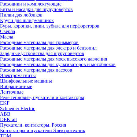
Расходики и комплектующие
Биты и насадки для шуруповертов
Пилки для лобзиков
Круги для шлифмашинок
Буры, коронки, пики, зубила для перфораторов
Сверла
Масла
Расходные материалы для триммеров
Расходные материалы для электро и бензопил
Зарядные устройства для шуруповёртов
Расходные материалы для моек высокого давления
Расходные материалы для культиваторов и мотоблоков
Расходные материалы для насосов
Электромагниты
Шлифовальные машины
Вибрационные
Ленточные
Реле тепловые, пускатели и контакторы
EKF
Schneider Electric
ABB
DEKraft
Пускатели, контакторы, Россия
Контакторы и пускатели Электротехник
TDM