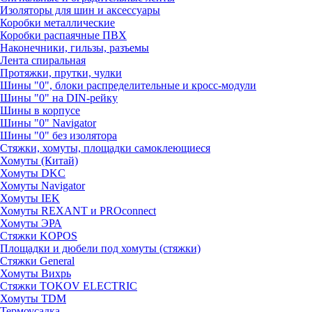
Изоляторы для шин и аксессуары
Коробки металлические
Коробки распаячные ПВХ
Наконечники, гильзы, разъемы
Лента спиральная
Протяжки, прутки, чулки
Шины "0", блоки распределительные и кросс-модули
Шины "0" на DIN-рейку
Шины в корпусе
Шины "0" Navigator
Шины "0" без изолятора
Стяжки, хомуты, площадки самоклеющиеся
Хомуты (Китай)
Хомуты DKC
Хомуты Navigator
Хомуты IEK
Хомуты REXANT и PROconnect
Хомуты ЭРА
Стяжки KOPOS
Площадки и дюбели под хомуты (стяжки)
Стяжки General
Хомуты Вихрь
Стяжки TOKOV ELECTRIC
Хомуты TDM
Термоусадка