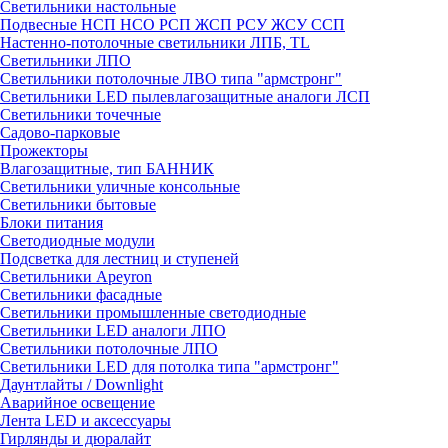
Светильники настольные
Подвесные НСП НСО РСП ЖСП РСУ ЖСУ ССП
Настенно-потолочные светильники ЛПБ, TL
Светильники ЛПО
Светильники потолочные ЛВО типа "армстронг"
Светильники LED пылевлагозащитные аналоги ЛСП
Светильники точечные
Садово-парковые
Прожекторы
Влагозащитные, тип БАННИК
Светильники уличные консольные
Светильники бытовые
Блоки питания
Светодиодные модули
Подсветка для лестниц и ступеней
Светильники Apeyron
Светильники фасадные
Светильники промышленные светодиодные
Светильники LED аналоги ЛПО
Светильники потолочные ЛПО
Светильники LED для потолка типа "армстронг"
Даунтлайты / Downlight
Аварийное освещение
Лента LED и аксессуары
Гирлянды и дюралайт