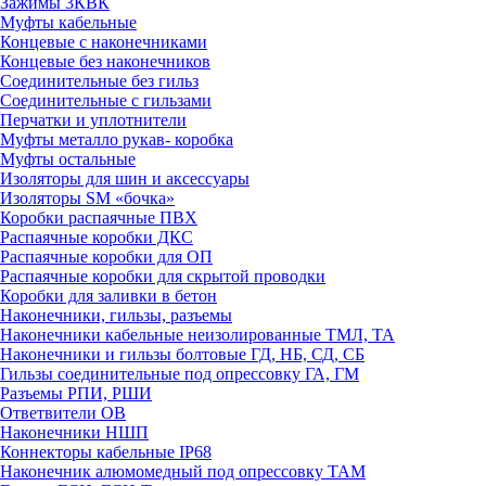
Зажимы 3КВК
Муфты кабельные
Концевые с наконечниками
Концевые без наконечников
Соединительные без гильз
Соединительные с гильзами
Перчатки и уплотнители
Муфты металло рукав- коробка
Муфты остальные
Изоляторы для шин и аксессуары
Изоляторы SM «бочка»
Коробки распаячные ПВХ
Распаячные коробки ДКС
Распаячные коробки для ОП
Распаячные коробки для скрытой проводки
Коробки для заливки в бетон
Наконечники, гильзы, разъемы
Наконечники кабельные неизолированные ТМЛ, ТА
Наконечники и гильзы болтовые ГД, НБ, СД, СБ
Гильзы соединительные под опрессовку ГА, ГМ
Разъемы РПИ, РШИ
Ответвители ОВ
Наконечники НШП
Коннекторы кабельные IP68
Наконечник алюмомедный под опрессовку ТАМ