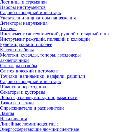
Лестницы и стремянки
Наборы инструментов
Садово-огородный инвентарь
Указатели и индикаторы напряжения
Детекторы напряжения
Тестеры
Инструмент сантехнический, ручной столярный и пр.
Инструмент режущий, пилящий и колющий
Рулетки, уровни и прочее
Ключи и наборы
Молотки, кувалды, топоры, гвоздодеры
Заклепочники
Степлеры и скобы
Сантехнический инструмент
Точилки, напильники, надфили, рашпили
Садово-огородный инвентарь
Шланги и переходники
Секаторы и кусторезы
Лопаты, грабли, вилы,топоры,мотыги
Тачки и тележки
Опрыскиватели и распылители
Лампы
Накаливания
Линейные люминисцентные
Энергосберегающие люминисцентные