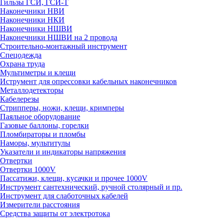
Гильзы ГСИ, ГСИ-Т
Наконечники НВИ
Наконечники НКИ
Наконечники НШВИ
Наконечники НШВИ на 2 провода
Строительно-монтажный инструмент
Спецодежда
Охрана труда
Мультиметры и клещи
Иструмент для опрессовки кабельных наконечников
Металлодетекторы
Кабелерезы
Стрипперы, ножи, клещи, кримперы
Паяльное оборудование
Газовые баллоны, горелки
Пломбираторы и пломбы
Наморы, мультитулы
Указатели и индикаторы напряжения
Отвертки
Отвертки 1000V
Пассатижи, клещи, кусачки и прочее 1000V
Инструмент сантехнический, ручной столярный и пр.
Инструмент для слаботочных кабелей
Измерители расстояния
Средства защиты от электротока