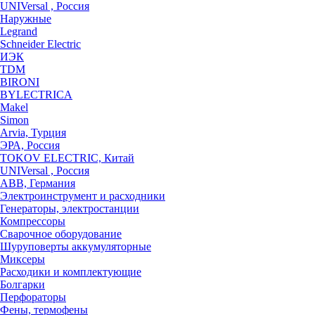
UNIVersal , Россия
Наружные
Legrand
Schneider Electric
ИЭК
TDM
BIRONI
BYLECTRICA
Makel
Simon
Arvia, Турция
ЭРА, Россия
TOKOV ELECTRIC, Китай
UNIVersal , Россия
ABB, Германия
Электроинструмент и расходники
Генераторы, электростанции
Компрессоры
Сварочное оборудование
Шуруповерты аккумуляторные
Миксеры
Расходики и комплектующие
Болгарки
Перфораторы
Фены, термофены