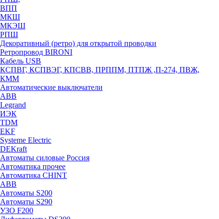
ВПП
МКШ
МКЭШ
РПШ
Декоративный (ретро) для открытой проводки
Ретропровод BIRONI
Кабель USB
КСПВГ, КСПВЭГ, КПСВВ, ПРППМ, ПТПЖ ,П-274, ПВЖ,
КММ
Автоматические выключатели
ABB
Legrand
ИЭК
TDM
EKF
Systeme Electric
DEKraft
Автоматы силовые Россия
Автоматика прочее
Автоматика CHINT
ABB
Автоматы S200
Автоматы S290
УЗО F200