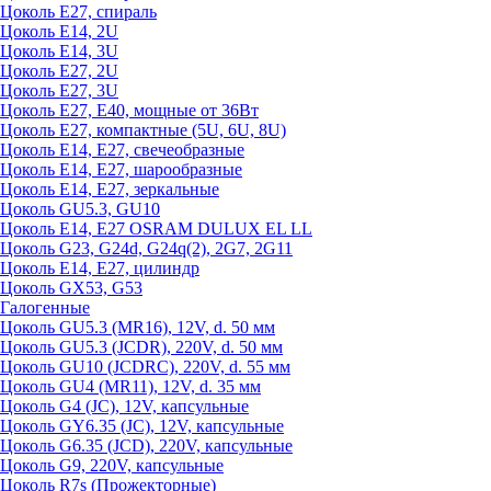
Цоколь Е27, спираль
Цоколь Е14, 2U
Цоколь Е14, 3U
Цоколь Е27, 2U
Цоколь Е27, 3U
Цоколь Е27, Е40, мощные от 36Вт
Цоколь Е27, компактные (5U, 6U, 8U)
Цоколь Е14, Е27, свечеобразные
Цоколь Е14, Е27, шарообразные
Цоколь Е14, Е27, зеркальные
Цоколь GU5.3, GU10
Цоколь Е14, Е27 OSRAM DULUX EL LL
Цоколь G23, G24d, G24q(2), 2G7, 2G11
Цоколь Е14, Е27, цилиндр
Цоколь GX53, G53
Галогенные
Цоколь GU5.3 (MR16), 12V, d. 50 мм
Цоколь GU5.3 (JCDR), 220V, d. 50 мм
Цоколь GU10 (JCDRC), 220V, d. 55 мм
Цоколь GU4 (MR11), 12V, d. 35 мм
Цоколь G4 (JC), 12V, капсульные
Цоколь GY6.35 (JC), 12V, капсульные
Цоколь G6.35 (JCD), 220V, капсульные
Цоколь G9, 220V, капсульные
Цоколь R7s (Прожекторные)