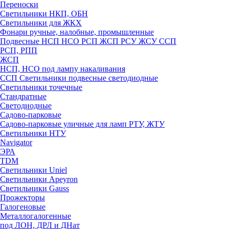
Переноски
Светильники НКП, ОБН
Светильники для ЖКХ
Фонари ручные, налобные, промышленные
Подвесные НСП НСО РСП ЖСП РСУ ЖСУ ССП
РСП, РПП
ЖСП
НСП, НСО под лампу накаливания
ССП Светильники подвесные светодиодные
Светильники точечные
Стандратные
Светодиодные
Садово-парковые
Садово-парковые уличные для ламп РТУ, ЖТУ
Светильники НТУ
Navigator
ЭРА
TDM
Светильники Uniel
Светильники Apeyron
Светильники Gauss
Прожекторы
Галогеновые
Металлогалогенные
под ЛОН, ДРЛ и ДНат