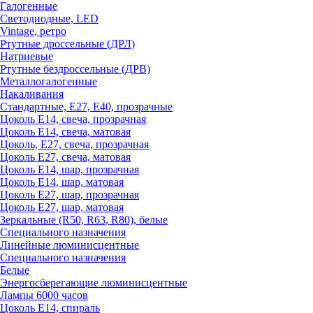
Галогенные
Светодиодные, LED
Vintage, ретро
Ртутные дроссельные (ДРЛ)
Натриевые
Ртутные бездроссельные (ДРВ)
Металлогалогенные
Накаливания
Стандартные, Е27, Е40, прозрачные
Цоколь Е14, свеча, прозрачная
Цоколь Е14, свеча, матовая
Цоколь, Е27, свеча, прозрачная
Цоколь Е27, свеча, матовая
Цоколь Е14, шар, прозрачная
Цоколь Е14, шар, матовая
Цоколь Е27, шар, прозрачная
Цоколь Е27, шар, матовая
Зеркальные (R50, R63, R80), белые
Специального назначения
Линейные люминисцентные
Специального назначения
Белые
Энергосберегающие люминисцентные
Лампы 6000 часов
Цоколь Е14, спираль