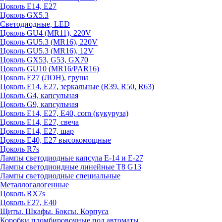
Цоколь E14, E27
Цоколь GX5.3
Светодиодные, LED
Цоколь GU4 (MR11), 220V
Цоколь GU5.3 (MR16), 220V
Цоколь GU5.3 (MR16), 12V
Цоколь GX53, G53, GX70
Цоколь GU10 (MR16/PAR16)
Цоколь Е27 (ЛОН), груша
Цоколь Е14, Е27, зеркальные (R39, R50, R63)
Цоколь G4, капсульная
Цоколь G9, капсульная
Цоколь Е14, Е27, Е40, corn (кукуруза)
Цоколь Е14, Е27, свеча
Цоколь Е14, Е27, шар
Цоколь Е40, Е27 высокомощные
Цоколь R7s
Лампы светодиодные капсула Е-14 и Е-27
Лампы светодиоидные линейные T8 G13
Лампы светодиодные специальные
Металлогалогенные
Цоколь RX7s
Цоколь Е27, E40
Щиты. Шкафы. Боксы. Корпуса
Коробки пломбировочные под автоматы