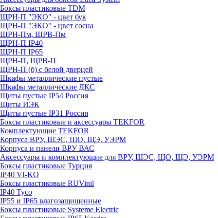
Боксы пластиковые TDM
ЩРН-П "ЭКО" - цвет бук
ЩРН-П "ЭКО" - цвет сосна
ЩРН-Пм, ЩРВ-Пм
ЩРН-П IP40
ЩРН-П IP65
ЩРН-П, ЩРВ-П
ЩРН-П (б) с белой дверцей
Шкафы металлические пустые
Шкафы металлические ДКС
Щиты пустые IP54 Россия
Щиты ИЭК
Щиты пустые IP31 Россия
Боксы пластиковые и аксессуары TEKFOR
Комплектующие TEKFOR
Корпуса ВРУ, ШЭС, ЩО, ЩЭ, УЭРМ
Корпуса и панели ВРУ ВАС
Аксессуары и комплектующие для ВРУ, ШЭС, ЩО, ЩЭ, УЭРМ
Боксы пластиковые Турция
IP40 VI-KO
Боксы пластиковые RUVinil
IP40 Тусо
IP55 и IP65 влагозащищенные
Боксы пластиковые Systeme Electric