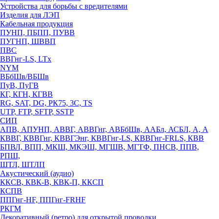
Устройства для борьбы с вредителями
Изделия для ЛЭП
Кабельная продукция
ПУНП, ПБПП, ПУВВ
ПУГНП, ШВВП
ПВС
ВВГнг-LS, LTx
NYM
ВБбШв/ВБШв
ПуВ, ПуГВ
КГ, КГН, КГВВ
RG, SAT, DG, РК75, 3С, TS
UTP, FTP, SFTP, SSTP
СИП
АПВ, АПУНП, АВВГ, АВВГнг, АВБбШв, ААБл, АСБЛ, А, А
КВВГ, КВВГнг, КВВГЭнг, КВВГнг-LS, КВВГнг-FRLS, КВВ
БПВЛ, ВПП, МКШ, МКЭШ, МГШВ, МГТФ, ПНСВ, ППВ,
РПШ,
ШТЛ, ШТЛП
Акустический (аудио)
ККСВ, КВК-В, КВК-П, ККСП
КСПВ
ППГнг-HF, ППГнг-FRHF
РКГМ
Декоративный (ретро) для открытой проводки