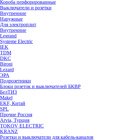
Короба перфорированные
Выключатели и розетки
Внутренние
Наружные
Для электроплит
Внутренние
Legrand
Systeme Electric
IEK
TDM
DKC
Bironi
Lezard
ЭРА
Подрозетники
Блоки розеток и выключателей БКВР
БелТИЗ
Makel
EKF, Китай
SPL
Прочие Россия
Arvia, Турция
TOKOV ELECTRIC
KRANZ
Розетки и выключатели для кабель-каналов