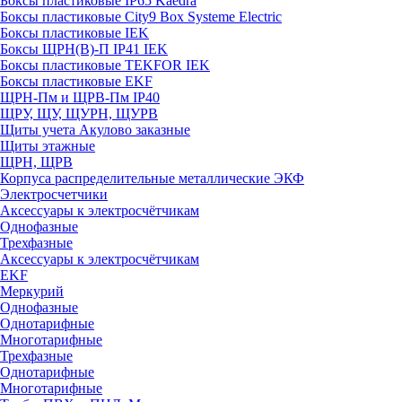
Боксы пластиковые IP65 Kaedra
Боксы пластиковые City9 Box Systeme Electric
Боксы пластиковые IEK
Боксы ЩРН(В)-П IP41 IEK
Боксы пластиковые TEKFOR IEK
Боксы пластиковые EKF
ЩРН-Пм и ЩРВ-Пм IP40
ЩРУ, ЩУ, ЩУРН, ЩУРВ
Щиты учета Акулово заказные
Щиты этажные
ЩРН, ЩРВ
Корпуса распределительные металлические ЭКФ
Электросчетчики
Аксессуары к электросчётчикам
Однофазные
Трехфазные
Аксессуары к электросчётчикам
EKF
Меркурий
Однофазные
Однотарифные
Многотарифные
Трехфазные
Однотарифные
Многотарифные