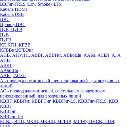
ВВГнг-FRLS (Low Smoke), LTx
Кабель HDMI
Кабель USB
ПВС
Провод ПВС
ПуВ, ПуГВ
ПуВ
ПуГВ
КГ, КГН, КГВВ
КГВВнг,КГВЭнг
АПВ, АПУНП, АВВГ, АВВГнг, АВБбШв, ААБл, АСБЛ, А, А
АПВ
АВВГ
АВБбШв
ААБл, АСБЛ
А - провод алюминиевый, неизолированный, для воздушных
линий
АС - провод алюминиевый, со стальным сердечником,
неизолированный, для воздушных линий
КВВГ, КВВГнг, КВВГЭнг, КВВГнг-LS, КВВГнг-FRLS, КВВ
КВВГ
КВВГнг
КВВГнг-LS
БПВЛ, ВПП, МКШ, МКЭШ, МГШВ, МГТФ, ПНСВ, ППВ,
РПШ,