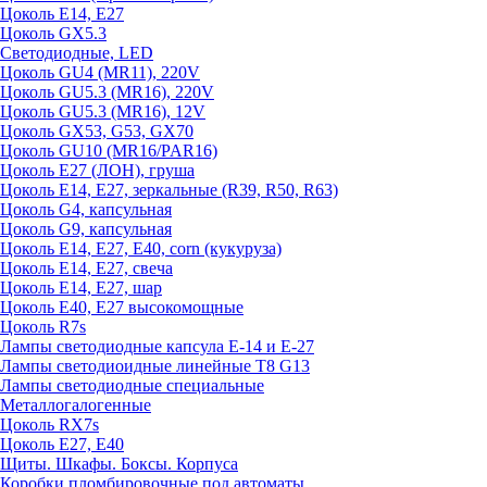
Цоколь E14, E27
Цоколь GX5.3
Светодиодные, LED
Цоколь GU4 (MR11), 220V
Цоколь GU5.3 (MR16), 220V
Цоколь GU5.3 (MR16), 12V
Цоколь GX53, G53, GX70
Цоколь GU10 (MR16/PAR16)
Цоколь Е27 (ЛОН), груша
Цоколь Е14, Е27, зеркальные (R39, R50, R63)
Цоколь G4, капсульная
Цоколь G9, капсульная
Цоколь Е14, Е27, Е40, corn (кукуруза)
Цоколь Е14, Е27, свеча
Цоколь Е14, Е27, шар
Цоколь Е40, Е27 высокомощные
Цоколь R7s
Лампы светодиодные капсула Е-14 и Е-27
Лампы светодиоидные линейные T8 G13
Лампы светодиодные специальные
Металлогалогенные
Цоколь RX7s
Цоколь Е27, E40
Щиты. Шкафы. Боксы. Корпуса
Коробки пломбировочные под автоматы