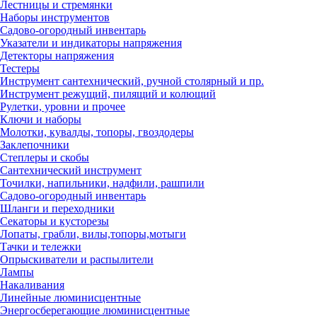
Лестницы и стремянки
Наборы инструментов
Садово-огородный инвентарь
Указатели и индикаторы напряжения
Детекторы напряжения
Тестеры
Инструмент сантехнический, ручной столярный и пр.
Инструмент режущий, пилящий и колющий
Рулетки, уровни и прочее
Ключи и наборы
Молотки, кувалды, топоры, гвоздодеры
Заклепочники
Степлеры и скобы
Сантехнический инструмент
Точилки, напильники, надфили, рашпили
Садово-огородный инвентарь
Шланги и переходники
Секаторы и кусторезы
Лопаты, грабли, вилы,топоры,мотыги
Тачки и тележки
Опрыскиватели и распылители
Лампы
Накаливания
Линейные люминисцентные
Энергосберегающие люминисцентные