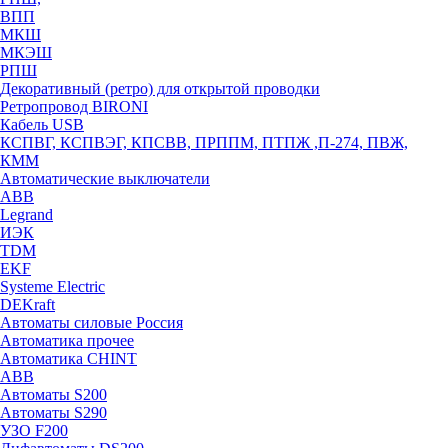
ВПП
МКШ
МКЭШ
РПШ
Декоративный (ретро) для открытой проводки
Ретропровод BIRONI
Кабель USB
КСПВГ, КСПВЭГ, КПСВВ, ПРППМ, ПТПЖ ,П-274, ПВЖ,
КММ
Автоматические выключатели
ABB
Legrand
ИЭК
TDM
EKF
Systeme Electric
DEKraft
Автоматы силовые Россия
Автоматика прочее
Автоматика CHINT
ABB
Автоматы S200
Автоматы S290
УЗО F200