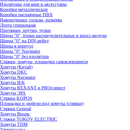
Изоляторы для шин и аксессуары
Коробки металлические
Коробки распаячные ПВХ
Наконечники, гильзы, разъемы
Лента спиральная
Протяжки, прутки, чулки
Шины "0", блоки распределительные и кросс-модули
Шины "0" на DIN-рейку
Шины в корпусе
Шины "0" Navigator
Шины "0" без изолятора
Стяжки, хомуты, площадки самоклеющиеся
Хомуты (Китай)
Хомуты DKC
Хомуты Navigator
Хомуты IEK
Хомуты REXANT и PROconnect
Хомуты ЭРА
Стяжки KOPOS
Площадки и дюбели под хомуты (стяжки)
Стяжки General
Хомуты Вихрь
Стяжки TOKOV ELECTRIC
Хомуты TDM
Термоусадка