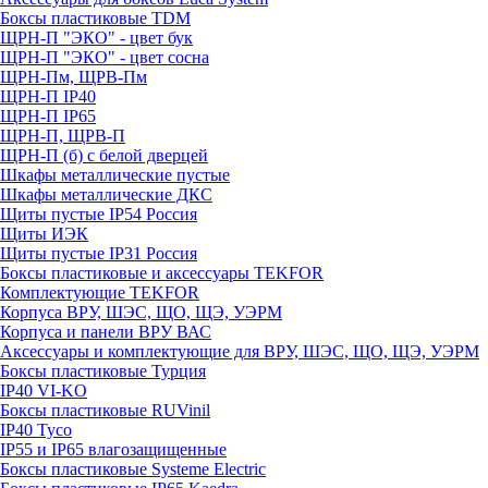
Боксы пластиковые TDM
ЩРН-П "ЭКО" - цвет бук
ЩРН-П "ЭКО" - цвет сосна
ЩРН-Пм, ЩРВ-Пм
ЩРН-П IP40
ЩРН-П IP65
ЩРН-П, ЩРВ-П
ЩРН-П (б) с белой дверцей
Шкафы металлические пустые
Шкафы металлические ДКС
Щиты пустые IP54 Россия
Щиты ИЭК
Щиты пустые IP31 Россия
Боксы пластиковые и аксессуары TEKFOR
Комплектующие TEKFOR
Корпуса ВРУ, ШЭС, ЩО, ЩЭ, УЭРМ
Корпуса и панели ВРУ ВАС
Аксессуары и комплектующие для ВРУ, ШЭС, ЩО, ЩЭ, УЭРМ
Боксы пластиковые Турция
IP40 VI-KO
Боксы пластиковые RUVinil
IP40 Тусо
IP55 и IP65 влагозащищенные
Боксы пластиковые Systeme Electric