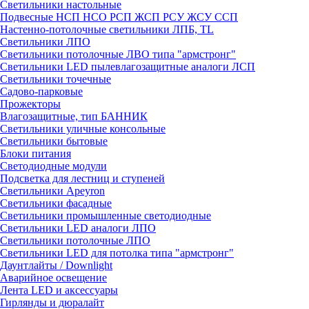
Светильники настольные
Подвесные НСП НСО РСП ЖСП РСУ ЖСУ ССП
Настенно-потолочные светильники ЛПБ, TL
Светильники ЛПО
Светильники потолочные ЛВО типа "армстронг"
Светильники LED пылевлагозащитные аналоги ЛСП
Светильники точечные
Садово-парковые
Прожекторы
Влагозащитные, тип БАННИК
Светильники уличные консольные
Светильники бытовые
Блоки питания
Светодиодные модули
Подсветка для лестниц и ступеней
Светильники Apeyron
Светильники фасадные
Светильники промышленные светодиодные
Светильники LED аналоги ЛПО
Светильники потолочные ЛПО
Светильники LED для потолка типа "армстронг"
Даунтлайты / Downlight
Аварийное освещение
Лента LED и аксессуары
Гирлянды и дюралайт