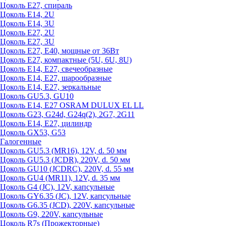
Цоколь Е27, спираль
Цоколь Е14, 2U
Цоколь Е14, 3U
Цоколь Е27, 2U
Цоколь Е27, 3U
Цоколь Е27, Е40, мощные от 36Вт
Цоколь Е27, компактные (5U, 6U, 8U)
Цоколь Е14, Е27, свечеобразные
Цоколь Е14, Е27, шарообразные
Цоколь Е14, Е27, зеркальные
Цоколь GU5.3, GU10
Цоколь Е14, Е27 OSRAM DULUX EL LL
Цоколь G23, G24d, G24q(2), 2G7, 2G11
Цоколь Е14, Е27, цилиндр
Цоколь GX53, G53
Галогенные
Цоколь GU5.3 (MR16), 12V, d. 50 мм
Цоколь GU5.3 (JCDR), 220V, d. 50 мм
Цоколь GU10 (JCDRC), 220V, d. 55 мм
Цоколь GU4 (MR11), 12V, d. 35 мм
Цоколь G4 (JC), 12V, капсульные
Цоколь GY6.35 (JC), 12V, капсульные
Цоколь G6.35 (JCD), 220V, капсульные
Цоколь G9, 220V, капсульные
Цоколь R7s (Прожекторные)