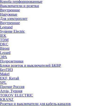
Короба перфорированные
Выключатели и розетки
Внутренние
Наружные
Для электроплит
Внутренние
Legrand
Systeme Electric
IEK
TDM
DKC
Bironi
Lezard
ЭРА
Подрозетники
Блоки розеток и выключателей БКВР
БелТИЗ
Makel
EKF, Китай
SPL
Прочие Россия
Arvia, Турция
TOKOV ELECTRIC
KRANZ
Розетки и выключатели для кабель-каналов