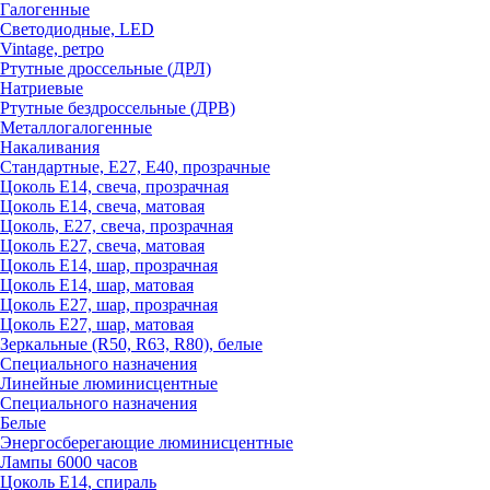
Галогенные
Светодиодные, LED
Vintage, ретро
Ртутные дроссельные (ДРЛ)
Натриевые
Ртутные бездроссельные (ДРВ)
Металлогалогенные
Накаливания
Стандартные, Е27, Е40, прозрачные
Цоколь Е14, свеча, прозрачная
Цоколь Е14, свеча, матовая
Цоколь, Е27, свеча, прозрачная
Цоколь Е27, свеча, матовая
Цоколь Е14, шар, прозрачная
Цоколь Е14, шар, матовая
Цоколь Е27, шар, прозрачная
Цоколь Е27, шар, матовая
Зеркальные (R50, R63, R80), белые
Специального назначения
Линейные люминисцентные
Специального назначения
Белые
Энергосберегающие люминисцентные
Лампы 6000 часов
Цоколь Е14, спираль