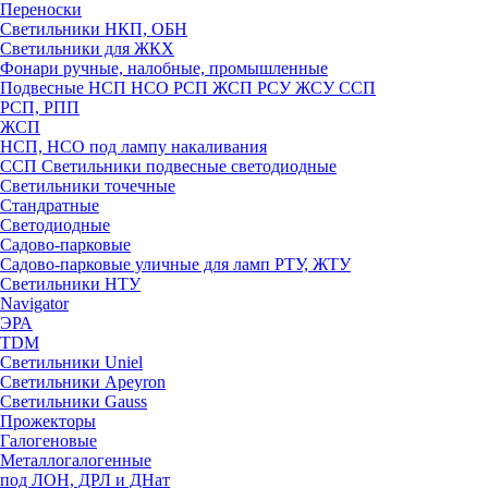
Переноски
Светильники НКП, ОБН
Светильники для ЖКХ
Фонари ручные, налобные, промышленные
Подвесные НСП НСО РСП ЖСП РСУ ЖСУ ССП
РСП, РПП
ЖСП
НСП, НСО под лампу накаливания
ССП Светильники подвесные светодиодные
Светильники точечные
Стандратные
Светодиодные
Садово-парковые
Садово-парковые уличные для ламп РТУ, ЖТУ
Светильники НТУ
Navigator
ЭРА
TDM
Светильники Uniel
Светильники Apeyron
Светильники Gauss
Прожекторы
Галогеновые
Металлогалогенные
под ЛОН, ДРЛ и ДНат