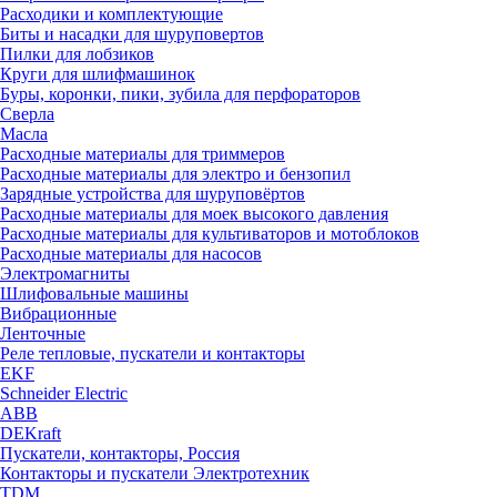
Расходики и комплектующие
Биты и насадки для шуруповертов
Пилки для лобзиков
Круги для шлифмашинок
Буры, коронки, пики, зубила для перфораторов
Сверла
Масла
Расходные материалы для триммеров
Расходные материалы для электро и бензопил
Зарядные устройства для шуруповёртов
Расходные материалы для моек высокого давления
Расходные материалы для культиваторов и мотоблоков
Расходные материалы для насосов
Электромагниты
Шлифовальные машины
Вибрационные
Ленточные
Реле тепловые, пускатели и контакторы
EKF
Schneider Electric
ABB
DEKraft
Пускатели, контакторы, Россия
Контакторы и пускатели Электротехник
TDM