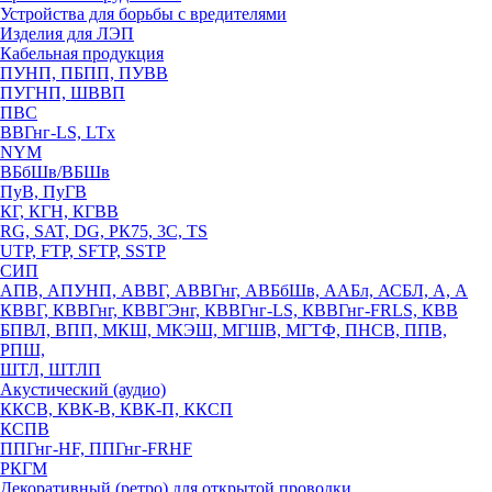
Устройства для борьбы с вредителями
Изделия для ЛЭП
Кабельная продукция
ПУНП, ПБПП, ПУВВ
ПУГНП, ШВВП
ПВС
ВВГнг-LS, LTx
NYM
ВБбШв/ВБШв
ПуВ, ПуГВ
КГ, КГН, КГВВ
RG, SAT, DG, РК75, 3С, TS
UTP, FTP, SFTP, SSTP
СИП
АПВ, АПУНП, АВВГ, АВВГнг, АВБбШв, ААБл, АСБЛ, А, А
КВВГ, КВВГнг, КВВГЭнг, КВВГнг-LS, КВВГнг-FRLS, КВВ
БПВЛ, ВПП, МКШ, МКЭШ, МГШВ, МГТФ, ПНСВ, ППВ,
РПШ,
ШТЛ, ШТЛП
Акустический (аудио)
ККСВ, КВК-В, КВК-П, ККСП
КСПВ
ППГнг-HF, ППГнг-FRHF
РКГМ
Декоративный (ретро) для открытой проводки