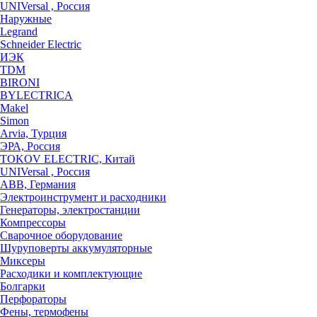
UNIVersal , Россия
Наружные
Legrand
Schneider Electric
ИЭК
TDM
BIRONI
BYLECTRICA
Makel
Simon
Arvia, Турция
ЭРА, Россия
TOKOV ELECTRIC, Китай
UNIVersal , Россия
ABB, Германия
Электроинструмент и расходники
Генераторы, электростанции
Компрессоры
Сварочное оборудование
Шуруповерты аккумуляторные
Миксеры
Расходики и комплектующие
Болгарки
Перфораторы
Фены, термофены