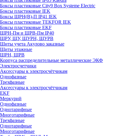
Боксы пластиковые IP65 Kaedra
Боксы пластиковые City9 Box Systeme Electric
Боксы пластиковые IEK
Боксы ЩРН(В)-П IP41 IEK
Боксы пластиковые TEKFOR IEK
Боксы пластиковые EKF
ЩРН-Пм и ЩРВ-Пм IP40
ЩРУ, ЩУ, ЩУРН, ЩУРВ
Щиты учета Акулово заказные
Щиты этажные
ЩРН, ЩРВ
Корпуса распределительные металлические ЭКФ
Электросчетчики
Аксессуары к электросчётчикам
Однофазные
Трехфазные
Аксессуары к электросчётчикам
EKF
Меркурий
Однофазные
Однотарифные
Многотарифные
Трехфазные
Однотарифные
Многотарифные