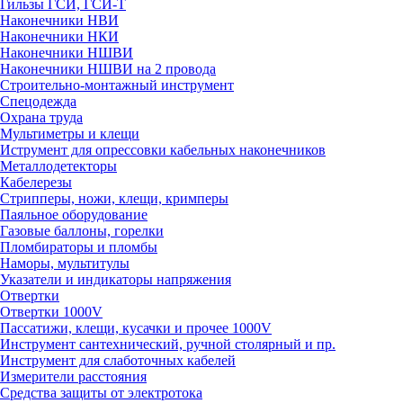
Гильзы ГСИ, ГСИ-Т
Наконечники НВИ
Наконечники НКИ
Наконечники НШВИ
Наконечники НШВИ на 2 провода
Строительно-монтажный инструмент
Спецодежда
Охрана труда
Мультиметры и клещи
Иструмент для опрессовки кабельных наконечников
Металлодетекторы
Кабелерезы
Стрипперы, ножи, клещи, кримперы
Паяльное оборудование
Газовые баллоны, горелки
Пломбираторы и пломбы
Наморы, мультитулы
Указатели и индикаторы напряжения
Отвертки
Отвертки 1000V
Пассатижи, клещи, кусачки и прочее 1000V
Инструмент сантехнический, ручной столярный и пр.
Инструмент для слаботочных кабелей
Измерители расстояния
Средства защиты от электротока