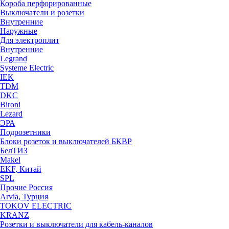
Короба перфорированные
Выключатели и розетки
Внутренние
Наружные
Для электроплит
Внутренние
Legrand
Systeme Electric
IEK
TDM
DKC
Bironi
Lezard
ЭРА
Подрозетники
Блоки розеток и выключателей БКВР
БелТИЗ
Makel
EKF, Китай
SPL
Прочие Россия
Arvia, Турция
TOKOV ELECTRIC
KRANZ
Розетки и выключатели для кабель-каналов