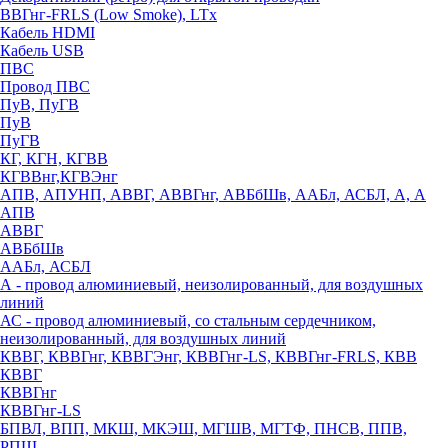
ВВГнг-FRLS (Low Smoke), LTx
Кабель HDMI
Кабель USB
ПВС
Провод ПВС
ПуВ, ПуГВ
ПуВ
ПуГВ
КГ, КГН, КГВВ
КГВВнг,КГВЭнг
АПВ, АПУНП, АВВГ, АВВГнг, АВБбШв, ААБл, АСБЛ, А, А
АПВ
АВВГ
АВБбШв
ААБл, АСБЛ
А - провод алюминиевый, неизолированный, для воздушных
линий
АС - провод алюминиевый, со стальным сердечником,
неизолированный, для воздушных линий
КВВГ, КВВГнг, КВВГЭнг, КВВГнг-LS, КВВГнг-FRLS, КВВ
КВВГ
КВВГнг
КВВГнг-LS
БПВЛ, ВПП, МКШ, МКЭШ, МГШВ, МГТФ, ПНСВ, ППВ,
РПШ,