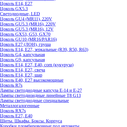
Цоколь E14, E27
Цоколь GX5.3
Светодиодные, LED
Цоколь GU4 (MR11), 220V
Цоколь GU5.3 (MR16), 220V
Цоколь GU5.3 (MR16), 12V
Цоколь GX53, G53, GX70
Цоколь GU10 (MR16/PAR16)
Цоколь Е27 (ЛОН), груша
Цоколь Е14, Е27, зеркальные (R39, R50, R63)
Цоколь G4, капсульная
Цоколь G9, капсульная
Цоколь Е14, Е27, Е40, corn (кукуруза)
Цоколь Е14, Е27, свеча
Цоколь Е14, Е27, шар
Цоколь Е40, Е27 высокомощные
Цоколь R7s
Лампы светодиодные капсула Е-14 и Е-27
Лампы светодиоидные линейные T8 G13
Лампы светодиодные специальные
Металлогалогенные
Цоколь RX7s
Цоколь Е27, E40
Щиты. Шкафы. Боксы. Корпуса
Коробки пломбировочные под автоматы