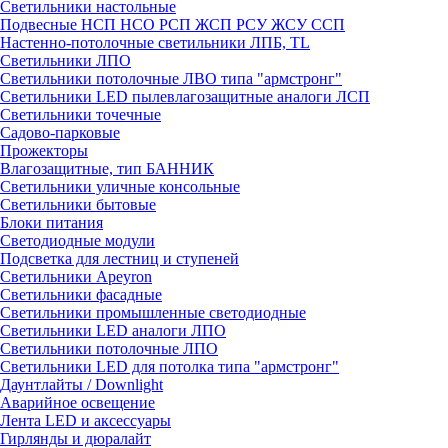
Светильники настольные
Подвесные НСП НСО РСП ЖСП РСУ ЖСУ ССП
Настенно-потолочные светильники ЛПБ, TL
Светильники ЛПО
Светильники потолочные ЛВО типа "армстронг"
Светильники LED пылевлагозащитные аналоги ЛСП
Светильники точечные
Садово-парковые
Прожекторы
Влагозащитные, тип БАННИК
Светильники уличные консольные
Светильники бытовые
Блоки питания
Светодиодные модули
Подсветка для лестниц и ступеней
Светильники Apeyron
Светильники фасадные
Светильники промышленные светодиодные
Светильники LED аналоги ЛПО
Светильники потолочные ЛПО
Светильники LED для потолка типа "армстронг"
Даунтлайты / Downlight
Аварийное освещение
Лента LED и аксессуары
Гирлянды и дюралайт