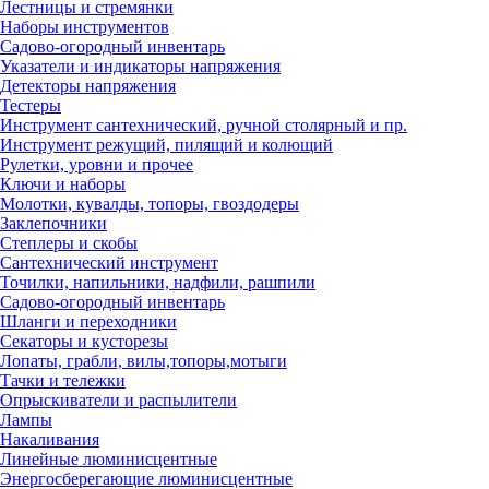
Лестницы и стремянки
Наборы инструментов
Садово-огородный инвентарь
Указатели и индикаторы напряжения
Детекторы напряжения
Тестеры
Инструмент сантехнический, ручной столярный и пр.
Инструмент режущий, пилящий и колющий
Рулетки, уровни и прочее
Ключи и наборы
Молотки, кувалды, топоры, гвоздодеры
Заклепочники
Степлеры и скобы
Сантехнический инструмент
Точилки, напильники, надфили, рашпили
Садово-огородный инвентарь
Шланги и переходники
Секаторы и кусторезы
Лопаты, грабли, вилы,топоры,мотыги
Тачки и тележки
Опрыскиватели и распылители
Лампы
Накаливания
Линейные люминисцентные
Энергосберегающие люминисцентные