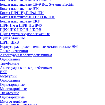
Боксы пластиковые IP65 Kaedra
Боксы пластиковые City9 Box Systeme Electric
Боксы пластиковые IEK
Боксы ЩРН(В)-П IP41 IEK
Боксы пластиковые TEKFOR IEK
Боксы пластиковые EKF
ЩРН-Пм и ЩРВ-Пм IP40
ЩРУ, ЩУ, ЩУРН, ЩУРВ
Щиты учета Акулово заказные
Щиты этажные
ЩРН, ЩРВ
Корпуса распределительные металлические ЭКФ
Электросчетчики
Аксессуары к электросчётчикам
Однофазные
Трехфазные
Аксессуары к электросчётчикам
EKF
Меркурий
Однофазные
Однотарифные
Многотарифные
Трехфазные
Однотарифные
Многотарифные