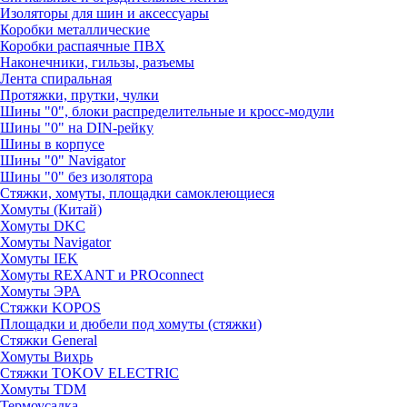
Изоляторы для шин и аксессуары
Коробки металлические
Коробки распаячные ПВХ
Наконечники, гильзы, разъемы
Лента спиральная
Протяжки, прутки, чулки
Шины "0", блоки распределительные и кросс-модули
Шины "0" на DIN-рейку
Шины в корпусе
Шины "0" Navigator
Шины "0" без изолятора
Стяжки, хомуты, площадки самоклеющиеся
Хомуты (Китай)
Хомуты DKC
Хомуты Navigator
Хомуты IEK
Хомуты REXANT и PROconnect
Хомуты ЭРА
Стяжки KOPOS
Площадки и дюбели под хомуты (стяжки)
Стяжки General
Хомуты Вихрь
Стяжки TOKOV ELECTRIC
Хомуты TDM
Термоусадка