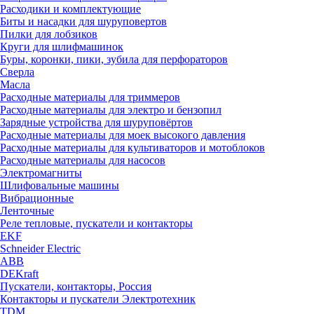
Расходики и комплектующие
Биты и насадки для шуруповертов
Пилки для лобзиков
Круги для шлифмашинок
Буры, коронки, пики, зубила для перфораторов
Сверла
Масла
Расходные материалы для триммеров
Расходные материалы для электро и бензопил
Зарядные устройства для шуруповёртов
Расходные материалы для моек высокого давления
Расходные материалы для культиваторов и мотоблоков
Расходные материалы для насосов
Электромагниты
Шлифовальные машины
Вибрационные
Ленточные
Реле тепловые, пускатели и контакторы
EKF
Schneider Electric
ABB
DEKraft
Пускатели, контакторы, Россия
Контакторы и пускатели Электротехник
TDM