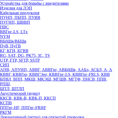
Устройства для борьбы с вредителями
Изделия для ЛЭП
Кабельная продукция
ПУНП, ПБПП, ПУВВ
ПУГНП, ШВВП
ПВС
ВВГнг-LS, LTx
NYM
ВБбШв/ВБШв
ПуВ, ПуГВ
КГ, КГН, КГВВ
RG, SAT, DG, РК75, 3С, TS
UTP, FTP, SFTP, SSTP
СИП
АПВ, АПУНП, АВВГ, АВВГнг, АВБбШв, ААБл, АСБЛ, А, А
КВВГ, КВВГнг, КВВГЭнг, КВВГнг-LS, КВВГнг-FRLS, КВВ
БПВЛ, ВПП, МКШ, МКЭШ, МГШВ, МГТФ, ПНСВ, ППВ,
РПШ,
ШТЛ, ШТЛП
Акустический (аудио)
ККСВ, КВК-В, КВК-П, ККСП
КСПВ
ППГнг-HF, ППГнг-FRHF
РКГМ
Декоративный (ретро) для открытой проводки