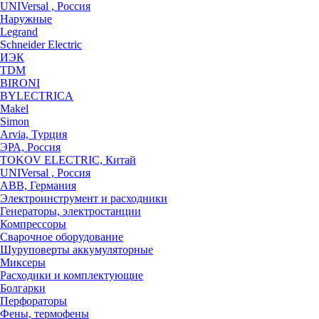
UNIVersal , Россия
Наружные
Legrand
Schneider Electric
ИЭК
TDM
BIRONI
BYLECTRICA
Makel
Simon
Arvia, Турция
ЭРА, Россия
TOKOV ELECTRIC, Китай
UNIVersal , Россия
ABB, Германия
Электроинструмент и расходники
Генераторы, электростанции
Компрессоры
Сварочное оборудование
Шуруповерты аккумуляторные
Миксеры
Расходики и комплектующие
Болгарки
Перфораторы
Фены, термофены