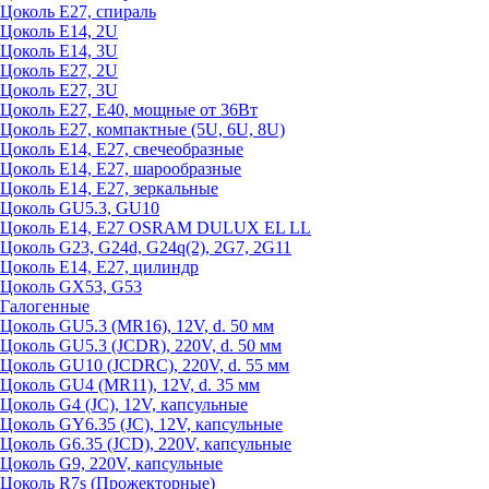
Цоколь Е27, спираль
Цоколь Е14, 2U
Цоколь Е14, 3U
Цоколь Е27, 2U
Цоколь Е27, 3U
Цоколь Е27, Е40, мощные от 36Вт
Цоколь Е27, компактные (5U, 6U, 8U)
Цоколь Е14, Е27, свечеобразные
Цоколь Е14, Е27, шарообразные
Цоколь Е14, Е27, зеркальные
Цоколь GU5.3, GU10
Цоколь Е14, Е27 OSRAM DULUX EL LL
Цоколь G23, G24d, G24q(2), 2G7, 2G11
Цоколь Е14, Е27, цилиндр
Цоколь GX53, G53
Галогенные
Цоколь GU5.3 (MR16), 12V, d. 50 мм
Цоколь GU5.3 (JCDR), 220V, d. 50 мм
Цоколь GU10 (JCDRC), 220V, d. 55 мм
Цоколь GU4 (MR11), 12V, d. 35 мм
Цоколь G4 (JC), 12V, капсульные
Цоколь GY6.35 (JC), 12V, капсульные
Цоколь G6.35 (JCD), 220V, капсульные
Цоколь G9, 220V, капсульные
Цоколь R7s (Прожекторные)