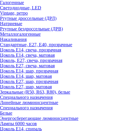
Галогенные
Светодиодные, LED
Vintage, ретро
Ртутные дроссельные (ДРЛ)
Натриевые
Ртутные бездроссельные (ДРВ)
Металлогалогенные
Накаливания
Стандартные, Е27, Е40, прозрачные
Цоколь Е14, свеча, прозрачная
Цоколь Е14, свеча, матовая
Цоколь, Е27, свеча, прозрачная
Цоколь Е27, свеча, матовая
Цоколь Е14, шар, прозрачная
Цоколь Е14, шар, матовая
Цоколь Е27, шар, прозрачная
Цоколь Е27, шар, матовая
Зеркальные (R50, R63, R80), белые
Специального назначения
Линейные люминисцентные
Специального назначения
Белые
Энергосберегающие люминисцентные
Лампы 6000 часов
Цоколь Е14, спираль