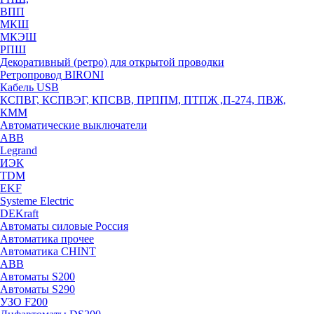
ВПП
МКШ
МКЭШ
РПШ
Декоративный (ретро) для открытой проводки
Ретропровод BIRONI
Кабель USB
КСПВГ, КСПВЭГ, КПСВВ, ПРППМ, ПТПЖ ,П-274, ПВЖ,
КММ
Автоматические выключатели
ABB
Legrand
ИЭК
TDM
EKF
Systeme Electric
DEKraft
Автоматы силовые Россия
Автоматика прочее
Автоматика CHINT
ABB
Автоматы S200
Автоматы S290
УЗО F200