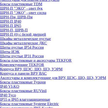
Боксы пластиковые TDM
ЩРН-П "ЭКО" - цвет бук
ЩРН-П "ЭКО" - цвет сосна
ЩРН-Пм, ЩРВ-Пм
ЩРН-П IP40
ЩРН-П IP65
ЩРН-П, ЩРВ-П
ЩРН-П (б) с белой дверцей
Шкафы металлические пустые
Шкафы металлические ДКС
Щиты пустые IP54 Россия
Щиты ИЭК
Щиты пустые IP31 Россия
Боксы пластиковые и аксессуары TEKFOR
Комплектующие TEKFOR
Корпуса ВРУ, ШЭС, ЩО, ЩЭ, УЭРМ
Корпуса и панели ВРУ ВАС
Аксессуары и комплектующие для ВРУ, ШЭС, ЩО, ЩЭ, УЭРМ
Боксы пластиковые Турция
IP40 VI-KO
Боксы пластиковые RUVinil
IP40 Тусо
IP55 и IP65 влагозащищенные
Боксы пластиковые Systeme Electric