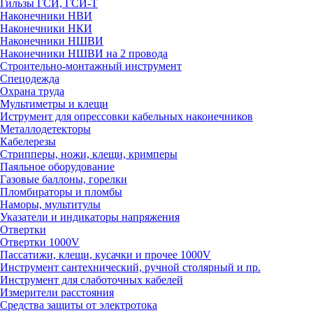
Гильзы ГСИ, ГСИ-Т
Наконечники НВИ
Наконечники НКИ
Наконечники НШВИ
Наконечники НШВИ на 2 провода
Строительно-монтажный инструмент
Спецодежда
Охрана труда
Мультиметры и клещи
Иструмент для опрессовки кабельных наконечников
Металлодетекторы
Кабелерезы
Стрипперы, ножи, клещи, кримперы
Паяльное оборудование
Газовые баллоны, горелки
Пломбираторы и пломбы
Наморы, мультитулы
Указатели и индикаторы напряжения
Отвертки
Отвертки 1000V
Пассатижи, клещи, кусачки и прочее 1000V
Инструмент сантехнический, ручной столярный и пр.
Инструмент для слаботочных кабелей
Измерители расстояния
Средства защиты от электротока