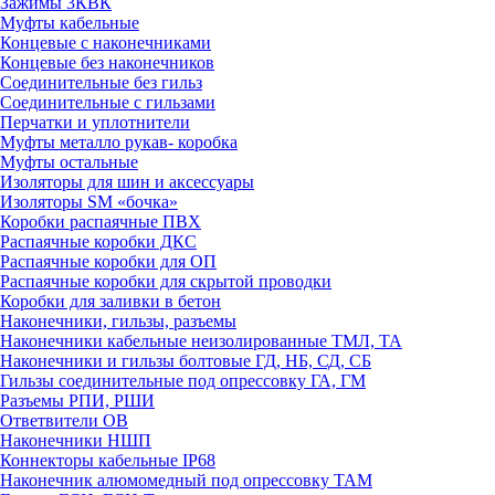
Зажимы 3КВК
Муфты кабельные
Концевые с наконечниками
Концевые без наконечников
Соединительные без гильз
Соединительные с гильзами
Перчатки и уплотнители
Муфты металло рукав- коробка
Муфты остальные
Изоляторы для шин и аксессуары
Изоляторы SM «бочка»
Коробки распаячные ПВХ
Распаячные коробки ДКС
Распаячные коробки для ОП
Распаячные коробки для скрытой проводки
Коробки для заливки в бетон
Наконечники, гильзы, разъемы
Наконечники кабельные неизолированные ТМЛ, ТА
Наконечники и гильзы болтовые ГД, НБ, СД, СБ
Гильзы соединительные под опрессовку ГА, ГМ
Разъемы РПИ, РШИ
Ответвители ОВ
Наконечники НШП
Коннекторы кабельные IP68
Наконечник алюмомедный под опрессовку ТАМ