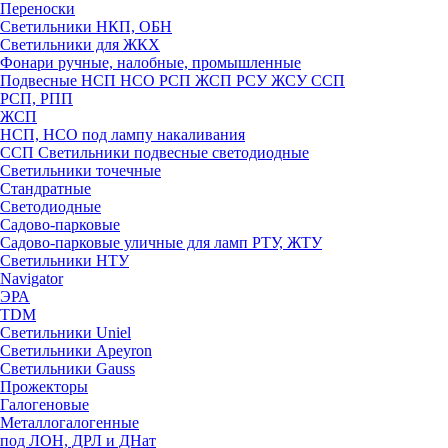
Переноски
Светильники НКП, ОБН
Светильники для ЖКХ
Фонари ручные, налобные, промышленные
Подвесные НСП НСО РСП ЖСП РСУ ЖСУ ССП
РСП, РПП
ЖСП
НСП, НСО под лампу накаливания
ССП Светильники подвесные светодиодные
Светильники точечные
Стандратные
Светодиодные
Садово-парковые
Садово-парковые уличные для ламп РТУ, ЖТУ
Светильники НТУ
Navigator
ЭРА
TDM
Светильники Uniel
Светильники Apeyron
Светильники Gauss
Прожекторы
Галогеновые
Металлогалогенные
под ЛОН, ДРЛ и ДНат