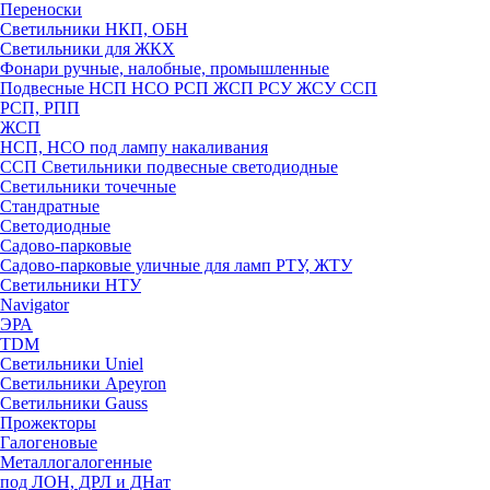
Переноски
Светильники НКП, ОБН
Светильники для ЖКХ
Фонари ручные, налобные, промышленные
Подвесные НСП НСО РСП ЖСП РСУ ЖСУ ССП
РСП, РПП
ЖСП
НСП, НСО под лампу накаливания
ССП Светильники подвесные светодиодные
Светильники точечные
Стандратные
Светодиодные
Садово-парковые
Садово-парковые уличные для ламп РТУ, ЖТУ
Светильники НТУ
Navigator
ЭРА
TDM
Светильники Uniel
Светильники Apeyron
Светильники Gauss
Прожекторы
Галогеновые
Металлогалогенные
под ЛОН, ДРЛ и ДНат