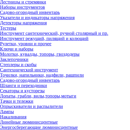
Лестницы и стремянки
Наборы инструментов
Садово-огородный инвентарь
Указатели и индикаторы напряжения
Детекторы напряжения
Тестеры
Инструмент сантехнический, ручной столярный и пр.
Инструмент режущий, пилящий и колющий
Рулетки, уровни и прочее
Ключи и наборы
Молотки, кувалды, топоры, гвоздодеры
Заклепочники
Степлеры и скобы
Сантехнический инструмент
Точилки, напильники, надфили, рашпили
Садово-огородный инвентарь
Шланги и переходники
Секаторы и кусторезы
Лопаты, грабли, вилы,топоры,мотыги
Тачки и тележки
Опрыскиватели и распылители
Лампы
Накаливания
Линейные люминисцентные
Энергосберегающие люминисцентные