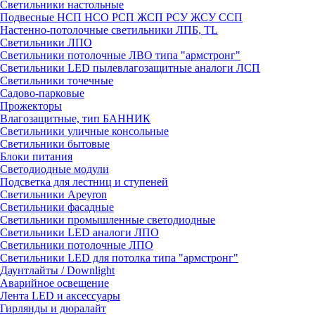
Светильники настольные
Подвесные НСП НСО РСП ЖСП РСУ ЖСУ ССП
Настенно-потолочные светильники ЛПБ, TL
Светильники ЛПО
Светильники потолочные ЛВО типа "армстронг"
Светильники LED пылевлагозащитные аналоги ЛСП
Светильники точечные
Садово-парковые
Прожекторы
Влагозащитные, тип БАННИК
Светильники уличные консольные
Светильники бытовые
Блоки питания
Светодиодные модули
Подсветка для лестниц и ступеней
Светильники Apeyron
Светильники фасадные
Светильники промышленные светодиодные
Светильники LED аналоги ЛПО
Светильники потолочные ЛПО
Светильники LED для потолка типа "армстронг"
Даунтлайты / Downlight
Аварийное освещение
Лента LED и аксессуары
Гирлянды и дюралайт