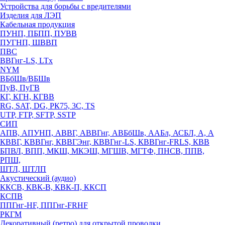
Устройства для борьбы с вредителями
Изделия для ЛЭП
Кабельная продукция
ПУНП, ПБПП, ПУВВ
ПУГНП, ШВВП
ПВС
ВВГнг-LS, LTx
NYM
ВБбШв/ВБШв
ПуВ, ПуГВ
КГ, КГН, КГВВ
RG, SAT, DG, РК75, 3С, TS
UTP, FTP, SFTP, SSTP
СИП
АПВ, АПУНП, АВВГ, АВВГнг, АВБбШв, ААБл, АСБЛ, А, А
КВВГ, КВВГнг, КВВГЭнг, КВВГнг-LS, КВВГнг-FRLS, КВВ
БПВЛ, ВПП, МКШ, МКЭШ, МГШВ, МГТФ, ПНСВ, ППВ,
РПШ,
ШТЛ, ШТЛП
Акустический (аудио)
ККСВ, КВК-В, КВК-П, ККСП
КСПВ
ППГнг-HF, ППГнг-FRHF
РКГМ
Декоративный (ретро) для открытой проводки