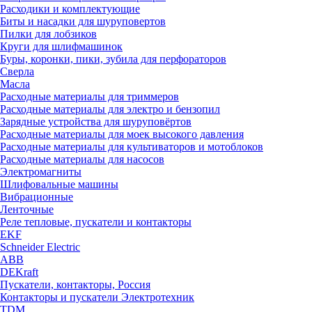
Расходики и комплектующие
Биты и насадки для шуруповертов
Пилки для лобзиков
Круги для шлифмашинок
Буры, коронки, пики, зубила для перфораторов
Сверла
Масла
Расходные материалы для триммеров
Расходные материалы для электро и бензопил
Зарядные устройства для шуруповёртов
Расходные материалы для моек высокого давления
Расходные материалы для культиваторов и мотоблоков
Расходные материалы для насосов
Электромагниты
Шлифовальные машины
Вибрационные
Ленточные
Реле тепловые, пускатели и контакторы
EKF
Schneider Electric
ABB
DEKraft
Пускатели, контакторы, Россия
Контакторы и пускатели Электротехник
TDM