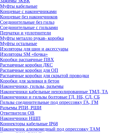
Зажимы 3КВК
Муфты кабельные
Концевые с наконечниками
Концевые без наконечников
Соединительные без гильз
Соединительные с гильзами
Перчатки и уплотнители
Муфты металло рукав- коробка
Муфты остальные
Изоляторы для шин и аксессуары
Изоляторы SM «бочка»
Коробки распаячные ПВХ
Распаячные коробки ДКС
Распаячные коробки для ОП
Распаячные коробки для скрытой проводки
Коробки для заливки в бетон
Наконечники, гильзы, разъемы
Наконечники кабельные неизолированные ТМЛ, ТА
Наконечники и гильзы болтовые ГД, НБ, СД, СБ
Гильзы соединительные под опрессовку ГА, ГМ
Разъемы РПИ, РШИ
Ответвители ОВ
Наконечники НШП
Коннекторы кабельные IP68
Наконечник алюмомедный под опрессовку ТАМ