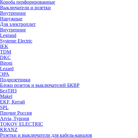
Короба перфорированные
Выключатели и розетки
Внутренние
Наружные
Для электроплит
Внутренние
Legrand
Systeme Electric
IEK
TDM
DKC
Bironi
Lezard
ЭРА
Подрозетники
Блоки розеток и выключателей БКВР
БелТИЗ
Makel
EKF, Китай
SPL
Прочие Россия
Arvia, Турция
TOKOV ELECTRIC
KRANZ
Розетки и выключатели для кабель-каналов