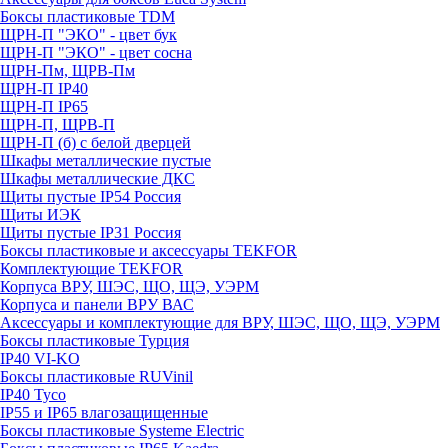
Боксы пластиковые TDM
ЩРН-П "ЭКО" - цвет бук
ЩРН-П "ЭКО" - цвет сосна
ЩРН-Пм, ЩРВ-Пм
ЩРН-П IP40
ЩРН-П IP65
ЩРН-П, ЩРВ-П
ЩРН-П (б) с белой дверцей
Шкафы металлические пустые
Шкафы металлические ДКС
Щиты пустые IP54 Россия
Щиты ИЭК
Щиты пустые IP31 Россия
Боксы пластиковые и аксессуары TEKFOR
Комплектующие TEKFOR
Корпуса ВРУ, ШЭС, ЩО, ЩЭ, УЭРМ
Корпуса и панели ВРУ ВАС
Аксессуары и комплектующие для ВРУ, ШЭС, ЩО, ЩЭ, УЭРМ
Боксы пластиковые Турция
IP40 VI-KO
Боксы пластиковые RUVinil
IP40 Тусо
IP55 и IP65 влагозащищенные
Боксы пластиковые Systeme Electric