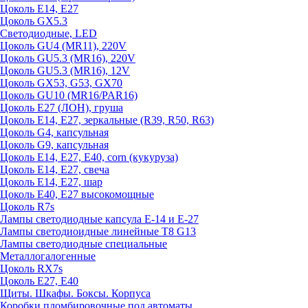
Цоколь E14, E27
Цоколь GX5.3
Светодиодные, LED
Цоколь GU4 (MR11), 220V
Цоколь GU5.3 (MR16), 220V
Цоколь GU5.3 (MR16), 12V
Цоколь GX53, G53, GX70
Цоколь GU10 (MR16/PAR16)
Цоколь Е27 (ЛОН), груша
Цоколь Е14, Е27, зеркальные (R39, R50, R63)
Цоколь G4, капсульная
Цоколь G9, капсульная
Цоколь Е14, Е27, Е40, corn (кукуруза)
Цоколь Е14, Е27, свеча
Цоколь Е14, Е27, шар
Цоколь Е40, Е27 высокомощные
Цоколь R7s
Лампы светодиодные капсула Е-14 и Е-27
Лампы светодиоидные линейные T8 G13
Лампы светодиодные специальные
Металлогалогенные
Цоколь RX7s
Цоколь Е27, E40
Щиты. Шкафы. Боксы. Корпуса
Коробки пломбировочные под автоматы