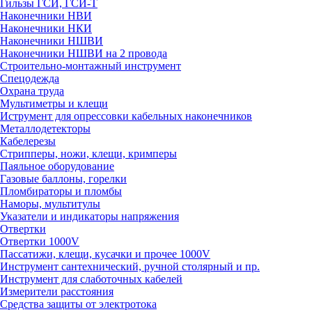
Гильзы ГСИ, ГСИ-Т
Наконечники НВИ
Наконечники НКИ
Наконечники НШВИ
Наконечники НШВИ на 2 провода
Строительно-монтажный инструмент
Спецодежда
Охрана труда
Мультиметры и клещи
Иструмент для опрессовки кабельных наконечников
Металлодетекторы
Кабелерезы
Стрипперы, ножи, клещи, кримперы
Паяльное оборудование
Газовые баллоны, горелки
Пломбираторы и пломбы
Наморы, мультитулы
Указатели и индикаторы напряжения
Отвертки
Отвертки 1000V
Пассатижи, клещи, кусачки и прочее 1000V
Инструмент сантехнический, ручной столярный и пр.
Инструмент для слаботочных кабелей
Измерители расстояния
Средства защиты от электротока