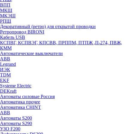
ВПП
МКШ
МКЭШ
РПШ
Декоративный (ретро) для открытой проводки
Ретропровод BIRONI
Кабель USB
КСПВГ, КСПВЭГ, КПСВВ, ПРППМ, ПТПЖ ,П-274, ПВЖ,
КММ
Автоматические выключатели
ABB
Legrand
ИЭК
TDM
EKF
Systeme Electric
DEKraft
Автоматы силовые Россия
Автоматика прочее
Автоматика CHINT
ABB
Автоматы S200
Автоматы S290
УЗО F200