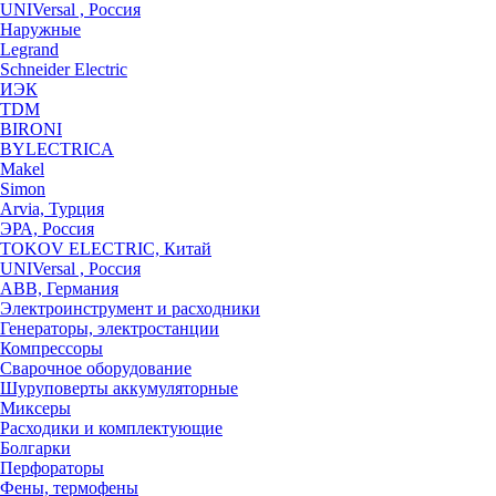
UNIVersal , Россия
Наружные
Legrand
Schneider Electric
ИЭК
TDM
BIRONI
BYLECTRICA
Makel
Simon
Arvia, Турция
ЭРА, Россия
TOKOV ELECTRIC, Китай
UNIVersal , Россия
ABB, Германия
Электроинструмент и расходники
Генераторы, электростанции
Компрессоры
Сварочное оборудование
Шуруповерты аккумуляторные
Миксеры
Расходики и комплектующие
Болгарки
Перфораторы
Фены, термофены