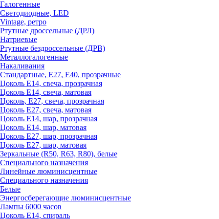
Галогенные
Светодиодные, LED
Vintage, ретро
Ртутные дроссельные (ДРЛ)
Натриевые
Ртутные бездроссельные (ДРВ)
Металлогалогенные
Накаливания
Стандартные, Е27, Е40, прозрачные
Цоколь Е14, свеча, прозрачная
Цоколь Е14, свеча, матовая
Цоколь, Е27, свеча, прозрачная
Цоколь Е27, свеча, матовая
Цоколь Е14, шар, прозрачная
Цоколь Е14, шар, матовая
Цоколь Е27, шар, прозрачная
Цоколь Е27, шар, матовая
Зеркальные (R50, R63, R80), белые
Специального назначения
Линейные люминисцентные
Специального назначения
Белые
Энергосберегающие люминисцентные
Лампы 6000 часов
Цоколь Е14, спираль