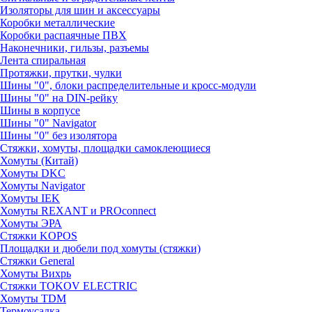
Изоляторы для шин и аксессуары
Коробки металлические
Коробки распаячные ПВХ
Наконечники, гильзы, разъемы
Лента спиральная
Протяжки, прутки, чулки
Шины "0", блоки распределительные и кросс-модули
Шины "0" на DIN-рейку
Шины в корпусе
Шины "0" Navigator
Шины "0" без изолятора
Стяжки, хомуты, площадки самоклеющиеся
Хомуты (Китай)
Хомуты DKC
Хомуты Navigator
Хомуты IEK
Хомуты REXANT и PROconnect
Хомуты ЭРА
Стяжки KOPOS
Площадки и дюбели под хомуты (стяжки)
Стяжки General
Хомуты Вихрь
Стяжки TOKOV ELECTRIC
Хомуты TDM
Термоусадка