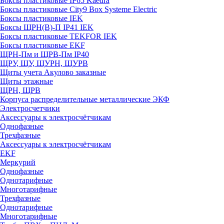
Боксы пластиковые IP65 Kaedra
Боксы пластиковые City9 Box Systeme Electric
Боксы пластиковые IEK
Боксы ЩРН(В)-П IP41 IEK
Боксы пластиковые TEKFOR IEK
Боксы пластиковые EKF
ЩРН-Пм и ЩРВ-Пм IP40
ЩРУ, ЩУ, ЩУРН, ЩУРВ
Щиты учета Акулово заказные
Щиты этажные
ЩРН, ЩРВ
Корпуса распределительные металлические ЭКФ
Электросчетчики
Аксессуары к электросчётчикам
Однофазные
Трехфазные
Аксессуары к электросчётчикам
EKF
Меркурий
Однофазные
Однотарифные
Многотарифные
Трехфазные
Однотарифные
Многотарифные