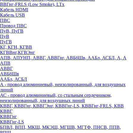
ВВГнг-FRLS (Low Smoke), LTx
Кабель HDMI
Кабель USB
ПВС
Провод ПВС
ПуВ, ПуГВ
ПуВ
ПуГВ
КГ, КГН, КГВВ
КГВВнг,КГВЭнг
АПВ, АПУНП, АВВГ, АВВГнг, АВБбШв, ААБл, АСБЛ, А, А
АПВ
АВВГ
АВБбШв
ААБл, АСБЛ
А - провод алюминиевый, неизолированный, для воздушных
линий
АС - провод алюминиевый, со стальным сердечником,
неизолированный, для воздушных линий
КВВГ, КВВГнг, КВВГЭнг, КВВГнг-LS, КВВГнг-FRLS, КВВ
КВВГ
КВВГнг
КВВГнг-LS
БПВЛ, ВПП, МКШ, МКЭШ, МГШВ, МГТФ, ПНСВ, ППВ,
РПШ,