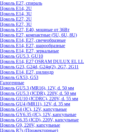
Цоколь Е27, спираль
Цоколь Е14, 2U
Цоколь Е14, 3U
Цоколь Е27, 2U
Цоколь Е27, 3U
Цоколь Е27, Е40, мощные от 36Вт
Цоколь Е27, компактные (5U, 6U, 8U)
Цоколь Е14, Е27, свечеобразные
Цоколь Е14, Е27, шарообразные
Цоколь Е14, Е27, зеркальные
Цоколь GU5.3, GU10
Цоколь Е14, Е27 OSRAM DULUX EL LL
Цоколь G23, G24d, G24q(2), 2G7, 2G11
Цоколь Е14, Е27, цилиндр
Цоколь GX53, G53
Галогенные
Цоколь GU5.3 (MR16), 12V, d. 50 мм
Цоколь GU5.3 (JCDR), 220V, d. 50 мм
Цоколь GU10 (JCDRC), 220V, d. 55 мм
Цоколь GU4 (MR11), 12V, d. 35 мм
Цоколь G4 (JC), 12V, капсульные
Цоколь GY6.35 (JC), 12V, капсульные
Цоколь G6.35 (JCD), 220V, капсульные
Цоколь G9, 220V, капсульные
Цоколь R7s (Прожекторные)