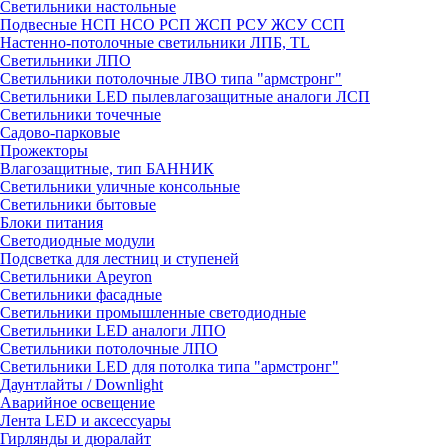
Светильники настольные
Подвесные НСП НСО РСП ЖСП РСУ ЖСУ ССП
Настенно-потолочные светильники ЛПБ, TL
Светильники ЛПО
Светильники потолочные ЛВО типа "армстронг"
Светильники LED пылевлагозащитные аналоги ЛСП
Светильники точечные
Садово-парковые
Прожекторы
Влагозащитные, тип БАННИК
Светильники уличные консольные
Светильники бытовые
Блоки питания
Светодиодные модули
Подсветка для лестниц и ступеней
Светильники Apeyron
Светильники фасадные
Светильники промышленные светодиодные
Светильники LED аналоги ЛПО
Светильники потолочные ЛПО
Светильники LED для потолка типа "армстронг"
Даунтлайты / Downlight
Аварийное освещение
Лента LED и аксессуары
Гирлянды и дюралайт