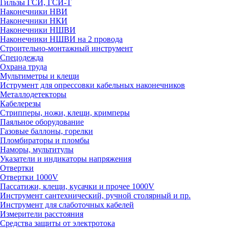
Гильзы ГСИ, ГСИ-Т
Наконечники НВИ
Наконечники НКИ
Наконечники НШВИ
Наконечники НШВИ на 2 провода
Строительно-монтажный инструмент
Спецодежда
Охрана труда
Мультиметры и клещи
Иструмент для опрессовки кабельных наконечников
Металлодетекторы
Кабелерезы
Стрипперы, ножи, клещи, кримперы
Паяльное оборудование
Газовые баллоны, горелки
Пломбираторы и пломбы
Наморы, мультитулы
Указатели и индикаторы напряжения
Отвертки
Отвертки 1000V
Пассатижи, клещи, кусачки и прочее 1000V
Инструмент сантехнический, ручной столярный и пр.
Инструмент для слаботочных кабелей
Измерители расстояния
Средства защиты от электротока