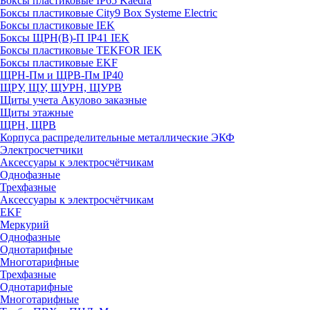
Боксы пластиковые IP65 Kaedra
Боксы пластиковые City9 Box Systeme Electric
Боксы пластиковые IEK
Боксы ЩРН(В)-П IP41 IEK
Боксы пластиковые TEKFOR IEK
Боксы пластиковые EKF
ЩРН-Пм и ЩРВ-Пм IP40
ЩРУ, ЩУ, ЩУРН, ЩУРВ
Щиты учета Акулово заказные
Щиты этажные
ЩРН, ЩРВ
Корпуса распределительные металлические ЭКФ
Электросчетчики
Аксессуары к электросчётчикам
Однофазные
Трехфазные
Аксессуары к электросчётчикам
EKF
Меркурий
Однофазные
Однотарифные
Многотарифные
Трехфазные
Однотарифные
Многотарифные