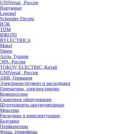
UNIVersal , Россия
Наружные
Legrand
Schneider Electric
ИЭК
TDM
BIRONI
BYLECTRICA
Makel
Simon
Arvia, Турция
ЭРА, Россия
TOKOV ELECTRIC, Китай
UNIVersal , Россия
ABB, Германия
Электроинструмент и расходники
Генераторы, электростанции
Компрессоры
Сварочное оборудование
Шуруповерты аккумуляторные
Миксеры
Расходики и комплектующие
Болгарки
Перфораторы
Фены, термофены