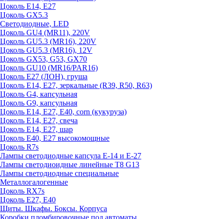
Цоколь E14, E27
Цоколь GX5.3
Светодиодные, LED
Цоколь GU4 (MR11), 220V
Цоколь GU5.3 (MR16), 220V
Цоколь GU5.3 (MR16), 12V
Цоколь GX53, G53, GX70
Цоколь GU10 (MR16/PAR16)
Цоколь Е27 (ЛОН), груша
Цоколь Е14, Е27, зеркальные (R39, R50, R63)
Цоколь G4, капсульная
Цоколь G9, капсульная
Цоколь Е14, Е27, Е40, corn (кукуруза)
Цоколь Е14, Е27, свеча
Цоколь Е14, Е27, шар
Цоколь Е40, Е27 высокомощные
Цоколь R7s
Лампы светодиодные капсула Е-14 и Е-27
Лампы светодиоидные линейные T8 G13
Лампы светодиодные специальные
Металлогалогенные
Цоколь RX7s
Цоколь Е27, E40
Щиты. Шкафы. Боксы. Корпуса
Коробки пломбировочные под автоматы