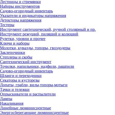
Лестницы и стремянки
Наборы инструментов
Садово-огородный инвентарь
Указатели и индикаторы напряжения
Детекторы напряжения
Тестеры
Инструмент сантехнический, ручной столярный и пр.
Инструмент режущий, пилящий и колющий
Рулетки, уровни и прочее
Ключи и наборы
Молотки, кувалды, топоры, гвоздодеры
Заклепочники
Степлеры и скобы
Сантехнический инструмент
Точилки, напильники, надфили, рашпили
Садово-огородный инвентарь
Шланги и переходники
Секаторы и кусторезы
Лопаты, грабли, вилы,топоры,мотыги
Тачки и тележки
Опрыскиватели и распылители
Лампы
Накаливания
Линейные люминисцентные
Энергосберегающие люминисцентные