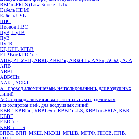
ВВГнг-FRLS (Low Smoke), LTx
Кабель HDMI
Кабель USB
ПВС
Провод ПВС
ПуВ, ПуГВ
ПуВ
ПуГВ
КГ, КГН, КГВВ
КГВВнг,КГВЭнг
АПВ, АПУНП, АВВГ, АВВГнг, АВБбШв, ААБл, АСБЛ, А, А
АПВ
АВВГ
АВБбШв
ААБл, АСБЛ
А - провод алюминиевый, неизолированный, для воздушных
линий
АС - провод алюминиевый, со стальным сердечником,
неизолированный, для воздушных линий
КВВГ, КВВГнг, КВВГЭнг, КВВГнг-LS, КВВГнг-FRLS, КВВ
КВВГ
КВВГнг
КВВГнг-LS
БПВЛ, ВПП, МКШ, МКЭШ, МГШВ, МГТФ, ПНСВ, ППВ,
РПШ,