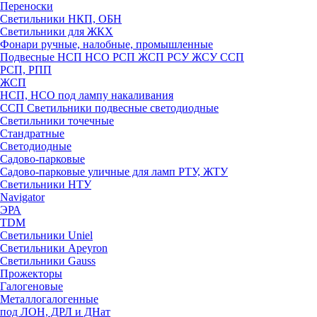
Переноски
Светильники НКП, ОБН
Светильники для ЖКХ
Фонари ручные, налобные, промышленные
Подвесные НСП НСО РСП ЖСП РСУ ЖСУ ССП
РСП, РПП
ЖСП
НСП, НСО под лампу накаливания
ССП Светильники подвесные светодиодные
Светильники точечные
Стандратные
Светодиодные
Садово-парковые
Садово-парковые уличные для ламп РТУ, ЖТУ
Светильники НТУ
Navigator
ЭРА
TDM
Светильники Uniel
Светильники Apeyron
Светильники Gauss
Прожекторы
Галогеновые
Металлогалогенные
под ЛОН, ДРЛ и ДНат