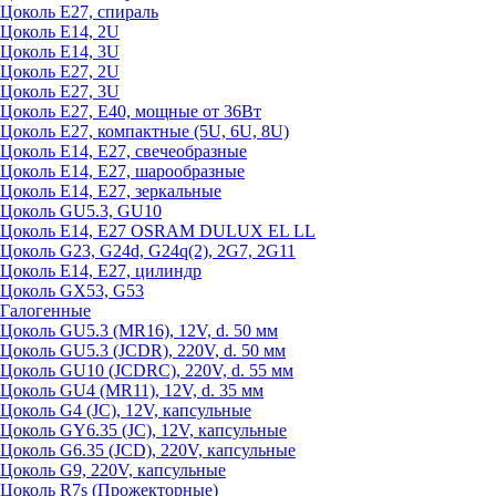
Цоколь Е27, спираль
Цоколь Е14, 2U
Цоколь Е14, 3U
Цоколь Е27, 2U
Цоколь Е27, 3U
Цоколь Е27, Е40, мощные от 36Вт
Цоколь Е27, компактные (5U, 6U, 8U)
Цоколь Е14, Е27, свечеобразные
Цоколь Е14, Е27, шарообразные
Цоколь Е14, Е27, зеркальные
Цоколь GU5.3, GU10
Цоколь Е14, Е27 OSRAM DULUX EL LL
Цоколь G23, G24d, G24q(2), 2G7, 2G11
Цоколь Е14, Е27, цилиндр
Цоколь GX53, G53
Галогенные
Цоколь GU5.3 (MR16), 12V, d. 50 мм
Цоколь GU5.3 (JCDR), 220V, d. 50 мм
Цоколь GU10 (JCDRC), 220V, d. 55 мм
Цоколь GU4 (MR11), 12V, d. 35 мм
Цоколь G4 (JC), 12V, капсульные
Цоколь GY6.35 (JC), 12V, капсульные
Цоколь G6.35 (JCD), 220V, капсульные
Цоколь G9, 220V, капсульные
Цоколь R7s (Прожекторные)