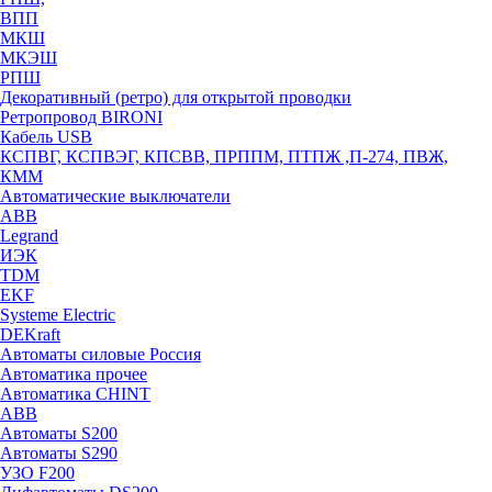
ВПП
МКШ
МКЭШ
РПШ
Декоративный (ретро) для открытой проводки
Ретропровод BIRONI
Кабель USB
КСПВГ, КСПВЭГ, КПСВВ, ПРППМ, ПТПЖ ,П-274, ПВЖ,
КММ
Автоматические выключатели
ABB
Legrand
ИЭК
TDM
EKF
Systeme Electric
DEKraft
Автоматы силовые Россия
Автоматика прочее
Автоматика CHINT
ABB
Автоматы S200
Автоматы S290
УЗО F200