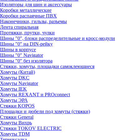
Изоляторы для шин и аксессуары
Коробки металлические
Коробки распаячные ПВХ
Наконечники, гильзы, разъемы
Лента спиральная
Протяжки, прутки, чулки
Шины "0", блоки распределительные и кросс-модули
Шины "0" на DIN-рейку
Шины в корпусе
Шины "0" Navigator
Шины "0" без изолятора
Стяжки, хомуты, площадки самоклеющиеся
Хомуты (Китай)
Хомуты DKC
Хомуты Navigator
Хомуты IEK
Хомуты REXANT и PROconnect
Хомуты ЭРА
Стяжки KOPOS
Площадки и дюбели под хомуты (стяжки)
Стяжки General
Хомуты Вихрь
Стяжки TOKOV ELECTRIC
Хомуты TDM
Термоусадка