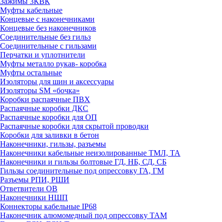
Зажимы 3КВК
Муфты кабельные
Концевые с наконечниками
Концевые без наконечников
Соединительные без гильз
Соединительные с гильзами
Перчатки и уплотнители
Муфты металло рукав- коробка
Муфты остальные
Изоляторы для шин и аксессуары
Изоляторы SM «бочка»
Коробки распаячные ПВХ
Распаячные коробки ДКС
Распаячные коробки для ОП
Распаячные коробки для скрытой проводки
Коробки для заливки в бетон
Наконечники, гильзы, разъемы
Наконечники кабельные неизолированные ТМЛ, ТА
Наконечники и гильзы болтовые ГД, НБ, СД, СБ
Гильзы соединительные под опрессовку ГА, ГМ
Разъемы РПИ, РШИ
Ответвители ОВ
Наконечники НШП
Коннекторы кабельные IP68
Наконечник алюмомедный под опрессовку ТАМ