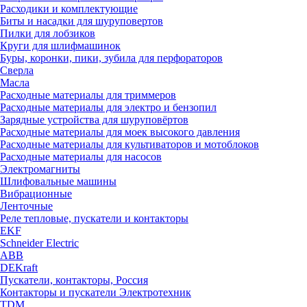
Расходики и комплектующие
Биты и насадки для шуруповертов
Пилки для лобзиков
Круги для шлифмашинок
Буры, коронки, пики, зубила для перфораторов
Сверла
Масла
Расходные материалы для триммеров
Расходные материалы для электро и бензопил
Зарядные устройства для шуруповёртов
Расходные материалы для моек высокого давления
Расходные материалы для культиваторов и мотоблоков
Расходные материалы для насосов
Электромагниты
Шлифовальные машины
Вибрационные
Ленточные
Реле тепловые, пускатели и контакторы
EKF
Schneider Electric
ABB
DEKraft
Пускатели, контакторы, Россия
Контакторы и пускатели Электротехник
TDM