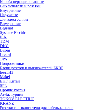
Короба перфорированные
Выключатели и розетки
Внутренние
Наружные
Для электроплит
Внутренние
Legrand
Systeme Electric
IEK
TDM
DKC
Bironi
Lezard
ЭРА
Подрозетники
Блоки розеток и выключателей БКВР
БелТИЗ
Makel
EKF, Китай
SPL
Прочие Россия
Arvia, Турция
TOKOV ELECTRIC
KRANZ
Розетки и выключатели для кабель-каналов