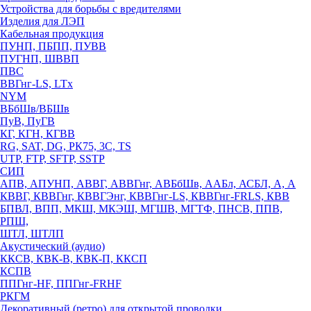
Устройства для борьбы с вредителями
Изделия для ЛЭП
Кабельная продукция
ПУНП, ПБПП, ПУВВ
ПУГНП, ШВВП
ПВС
ВВГнг-LS, LTx
NYM
ВБбШв/ВБШв
ПуВ, ПуГВ
КГ, КГН, КГВВ
RG, SAT, DG, РК75, 3С, TS
UTP, FTP, SFTP, SSTP
СИП
АПВ, АПУНП, АВВГ, АВВГнг, АВБбШв, ААБл, АСБЛ, А, А
КВВГ, КВВГнг, КВВГЭнг, КВВГнг-LS, КВВГнг-FRLS, КВВ
БПВЛ, ВПП, МКШ, МКЭШ, МГШВ, МГТФ, ПНСВ, ППВ,
РПШ,
ШТЛ, ШТЛП
Акустический (аудио)
ККСВ, КВК-В, КВК-П, ККСП
КСПВ
ППГнг-HF, ППГнг-FRHF
РКГМ
Декоративный (ретро) для открытой проводки