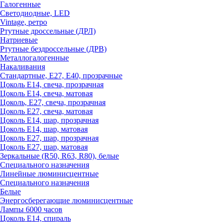
Галогенные
Светодиодные, LED
Vintage, ретро
Ртутные дроссельные (ДРЛ)
Натриевые
Ртутные бездроссельные (ДРВ)
Металлогалогенные
Накаливания
Стандартные, Е27, Е40, прозрачные
Цоколь Е14, свеча, прозрачная
Цоколь Е14, свеча, матовая
Цоколь, Е27, свеча, прозрачная
Цоколь Е27, свеча, матовая
Цоколь Е14, шар, прозрачная
Цоколь Е14, шар, матовая
Цоколь Е27, шар, прозрачная
Цоколь Е27, шар, матовая
Зеркальные (R50, R63, R80), белые
Специального назначения
Линейные люминисцентные
Специального назначения
Белые
Энергосберегающие люминисцентные
Лампы 6000 часов
Цоколь Е14, спираль