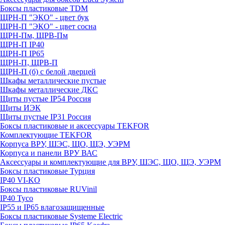
Боксы пластиковые TDM
ЩРН-П "ЭКО" - цвет бук
ЩРН-П "ЭКО" - цвет сосна
ЩРН-Пм, ЩРВ-Пм
ЩРН-П IP40
ЩРН-П IP65
ЩРН-П, ЩРВ-П
ЩРН-П (б) с белой дверцей
Шкафы металлические пустые
Шкафы металлические ДКС
Щиты пустые IP54 Россия
Щиты ИЭК
Щиты пустые IP31 Россия
Боксы пластиковые и аксессуары TEKFOR
Комплектующие TEKFOR
Корпуса ВРУ, ШЭС, ЩО, ЩЭ, УЭРМ
Корпуса и панели ВРУ ВАС
Аксессуары и комплектующие для ВРУ, ШЭС, ЩО, ЩЭ, УЭРМ
Боксы пластиковые Турция
IP40 VI-KO
Боксы пластиковые RUVinil
IP40 Тусо
IP55 и IP65 влагозащищенные
Боксы пластиковые Systeme Electric