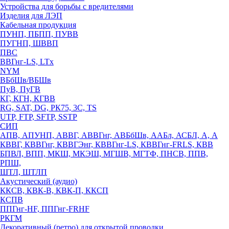
Устройства для борьбы с вредителями
Изделия для ЛЭП
Кабельная продукция
ПУНП, ПБПП, ПУВВ
ПУГНП, ШВВП
ПВС
ВВГнг-LS, LTx
NYM
ВБбШв/ВБШв
ПуВ, ПуГВ
КГ, КГН, КГВВ
RG, SAT, DG, РК75, 3С, TS
UTP, FTP, SFTP, SSTP
СИП
АПВ, АПУНП, АВВГ, АВВГнг, АВБбШв, ААБл, АСБЛ, А, А
КВВГ, КВВГнг, КВВГЭнг, КВВГнг-LS, КВВГнг-FRLS, КВВ
БПВЛ, ВПП, МКШ, МКЭШ, МГШВ, МГТФ, ПНСВ, ППВ,
РПШ,
ШТЛ, ШТЛП
Акустический (аудио)
ККСВ, КВК-В, КВК-П, ККСП
КСПВ
ППГнг-HF, ППГнг-FRHF
РКГМ
Декоративный (ретро) для открытой проводки