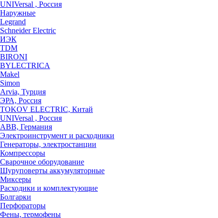
UNIVersal , Россия
Наружные
Legrand
Schneider Electric
ИЭК
TDM
BIRONI
BYLECTRICA
Makel
Simon
Arvia, Турция
ЭРА, Россия
TOKOV ELECTRIC, Китай
UNIVersal , Россия
ABB, Германия
Электроинструмент и расходники
Генераторы, электростанции
Компрессоры
Сварочное оборудование
Шуруповерты аккумуляторные
Миксеры
Расходики и комплектующие
Болгарки
Перфораторы
Фены, термофены