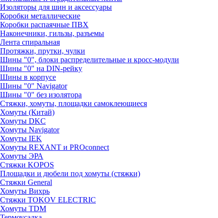
Изоляторы для шин и аксессуары
Коробки металлические
Коробки распаячные ПВХ
Наконечники, гильзы, разъемы
Лента спиральная
Протяжки, прутки, чулки
Шины "0", блоки распределительные и кросс-модули
Шины "0" на DIN-рейку
Шины в корпусе
Шины "0" Navigator
Шины "0" без изолятора
Стяжки, хомуты, площадки самоклеющиеся
Хомуты (Китай)
Хомуты DKC
Хомуты Navigator
Хомуты IEK
Хомуты REXANT и PROconnect
Хомуты ЭРА
Стяжки KOPOS
Площадки и дюбели под хомуты (стяжки)
Стяжки General
Хомуты Вихрь
Стяжки TOKOV ELECTRIC
Хомуты TDM
Термоусадка