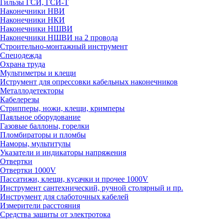
Гильзы ГСИ, ГСИ-Т
Наконечники НВИ
Наконечники НКИ
Наконечники НШВИ
Наконечники НШВИ на 2 провода
Строительно-монтажный инструмент
Спецодежда
Охрана труда
Мультиметры и клещи
Иструмент для опрессовки кабельных наконечников
Металлодетекторы
Кабелерезы
Стрипперы, ножи, клещи, кримперы
Паяльное оборудование
Газовые баллоны, горелки
Пломбираторы и пломбы
Наморы, мультитулы
Указатели и индикаторы напряжения
Отвертки
Отвертки 1000V
Пассатижи, клещи, кусачки и прочее 1000V
Инструмент сантехнический, ручной столярный и пр.
Инструмент для слаботочных кабелей
Измерители расстояния
Средства защиты от электротока