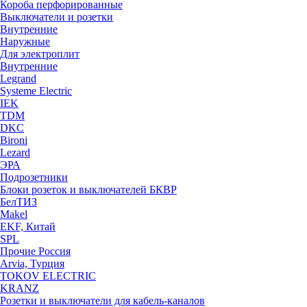
Короба перфорированные
Выключатели и розетки
Внутренние
Наружные
Для электроплит
Внутренние
Legrand
Systeme Electric
IEK
TDM
DKC
Bironi
Lezard
ЭРА
Подрозетники
Блоки розеток и выключателей БКВР
БелТИЗ
Makel
EKF, Китай
SPL
Прочие Россия
Arvia, Турция
TOKOV ELECTRIC
KRANZ
Розетки и выключатели для кабель-каналов