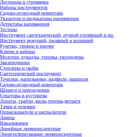
Лестницы и стремянки
Наборы инструментов
Садово-огородный инвентарь
Указатели и индикаторы напряжения
Детекторы напряжения
Тестеры
Инструмент сантехнический, ручной столярный и пр.
Инструмент режущий, пилящий и колющий
Рулетки, уровни и прочее
Ключи и наборы
Молотки, кувалды, топоры, гвоздодеры
Заклепочники
Степлеры и скобы
Сантехнический инструмент
Точилки, напильники, надфили, рашпили
Садово-огородный инвентарь
Шланги и переходники
Секаторы и кусторезы
Лопаты, грабли, вилы,топоры,мотыги
Тачки и тележки
Опрыскиватели и распылители
Лампы
Накаливания
Линейные люминисцентные
Энергосберегающие люминисцентные