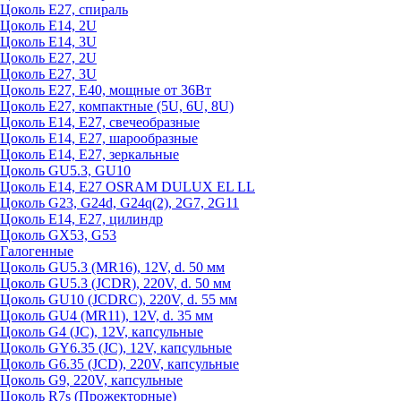
Цоколь Е27, спираль
Цоколь Е14, 2U
Цоколь Е14, 3U
Цоколь Е27, 2U
Цоколь Е27, 3U
Цоколь Е27, Е40, мощные от 36Вт
Цоколь Е27, компактные (5U, 6U, 8U)
Цоколь Е14, Е27, свечеобразные
Цоколь Е14, Е27, шарообразные
Цоколь Е14, Е27, зеркальные
Цоколь GU5.3, GU10
Цоколь Е14, Е27 OSRAM DULUX EL LL
Цоколь G23, G24d, G24q(2), 2G7, 2G11
Цоколь Е14, Е27, цилиндр
Цоколь GX53, G53
Галогенные
Цоколь GU5.3 (MR16), 12V, d. 50 мм
Цоколь GU5.3 (JCDR), 220V, d. 50 мм
Цоколь GU10 (JCDRC), 220V, d. 55 мм
Цоколь GU4 (MR11), 12V, d. 35 мм
Цоколь G4 (JC), 12V, капсульные
Цоколь GY6.35 (JC), 12V, капсульные
Цоколь G6.35 (JCD), 220V, капсульные
Цоколь G9, 220V, капсульные
Цоколь R7s (Прожекторные)