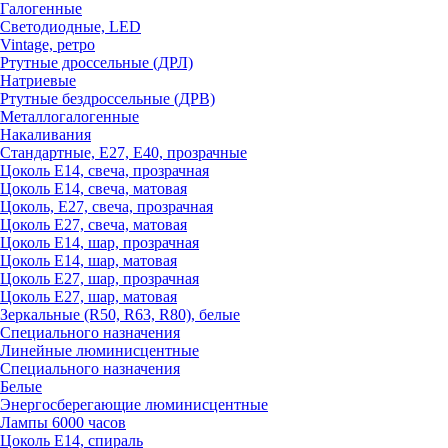
Галогенные
Светодиодные, LED
Vintage, ретро
Ртутные дроссельные (ДРЛ)
Натриевые
Ртутные бездроссельные (ДРВ)
Металлогалогенные
Накаливания
Стандартные, Е27, Е40, прозрачные
Цоколь Е14, свеча, прозрачная
Цоколь Е14, свеча, матовая
Цоколь, Е27, свеча, прозрачная
Цоколь Е27, свеча, матовая
Цоколь Е14, шар, прозрачная
Цоколь Е14, шар, матовая
Цоколь Е27, шар, прозрачная
Цоколь Е27, шар, матовая
Зеркальные (R50, R63, R80), белые
Специального назначения
Линейные люминисцентные
Специального назначения
Белые
Энергосберегающие люминисцентные
Лампы 6000 часов
Цоколь Е14, спираль