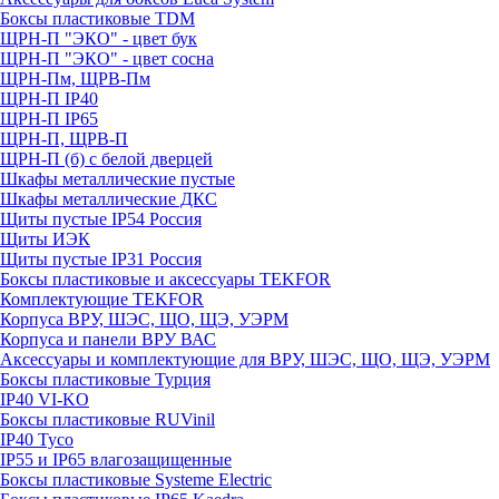
Боксы пластиковые TDM
ЩРН-П "ЭКО" - цвет бук
ЩРН-П "ЭКО" - цвет сосна
ЩРН-Пм, ЩРВ-Пм
ЩРН-П IP40
ЩРН-П IP65
ЩРН-П, ЩРВ-П
ЩРН-П (б) с белой дверцей
Шкафы металлические пустые
Шкафы металлические ДКС
Щиты пустые IP54 Россия
Щиты ИЭК
Щиты пустые IP31 Россия
Боксы пластиковые и аксессуары TEKFOR
Комплектующие TEKFOR
Корпуса ВРУ, ШЭС, ЩО, ЩЭ, УЭРМ
Корпуса и панели ВРУ ВАС
Аксессуары и комплектующие для ВРУ, ШЭС, ЩО, ЩЭ, УЭРМ
Боксы пластиковые Турция
IP40 VI-KO
Боксы пластиковые RUVinil
IP40 Тусо
IP55 и IP65 влагозащищенные
Боксы пластиковые Systeme Electric