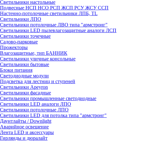
Светильники настольные
Подвесные НСП НСО РСП ЖСП РСУ ЖСУ ССП
Настенно-потолочные светильники ЛПБ, TL
Светильники ЛПО
Светильники потолочные ЛВО типа "армстронг"
Светильники LED пылевлагозащитные аналоги ЛСП
Светильники точечные
Садово-парковые
Прожекторы
Влагозащитные, тип БАННИК
Светильники уличные консольные
Светильники бытовые
Блоки питания
Светодиодные модули
Подсветка для лестниц и ступеней
Светильники Apeyron
Светильники фасадные
Светильники промышленные светодиодные
Светильники LED аналоги ЛПО
Светильники потолочные ЛПО
Светильники LED для потолка типа "армстронг"
Даунтлайты / Downlight
Аварийное освещение
Лента LED и аксессуары
Гирлянды и дюралайт