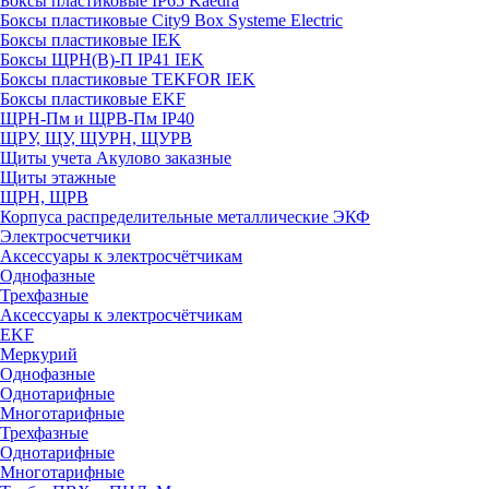
Боксы пластиковые IP65 Kaedra
Боксы пластиковые City9 Box Systeme Electric
Боксы пластиковые IEK
Боксы ЩРН(В)-П IP41 IEK
Боксы пластиковые TEKFOR IEK
Боксы пластиковые EKF
ЩРН-Пм и ЩРВ-Пм IP40
ЩРУ, ЩУ, ЩУРН, ЩУРВ
Щиты учета Акулово заказные
Щиты этажные
ЩРН, ЩРВ
Корпуса распределительные металлические ЭКФ
Электросчетчики
Аксессуары к электросчётчикам
Однофазные
Трехфазные
Аксессуары к электросчётчикам
EKF
Меркурий
Однофазные
Однотарифные
Многотарифные
Трехфазные
Однотарифные
Многотарифные