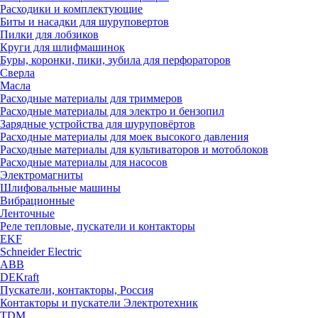
Расходики и комплектующие
Биты и насадки для шуруповертов
Пилки для лобзиков
Круги для шлифмашинок
Буры, коронки, пики, зубила для перфораторов
Сверла
Масла
Расходные материалы для триммеров
Расходные материалы для электро и бензопил
Зарядные устройства для шуруповёртов
Расходные материалы для моек высокого давления
Расходные материалы для культиваторов и мотоблоков
Расходные материалы для насосов
Электромагниты
Шлифовальные машины
Вибрационные
Ленточные
Реле тепловые, пускатели и контакторы
EKF
Schneider Electric
ABB
DEKraft
Пускатели, контакторы, Россия
Контакторы и пускатели Электротехник
TDM