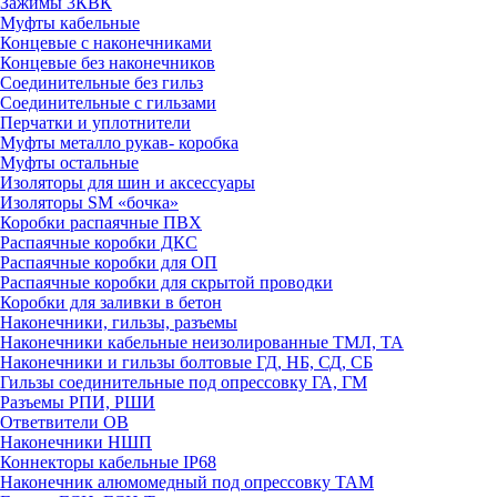
Зажимы 3КВК
Муфты кабельные
Концевые с наконечниками
Концевые без наконечников
Соединительные без гильз
Соединительные с гильзами
Перчатки и уплотнители
Муфты металло рукав- коробка
Муфты остальные
Изоляторы для шин и аксессуары
Изоляторы SM «бочка»
Коробки распаячные ПВХ
Распаячные коробки ДКС
Распаячные коробки для ОП
Распаячные коробки для скрытой проводки
Коробки для заливки в бетон
Наконечники, гильзы, разъемы
Наконечники кабельные неизолированные ТМЛ, ТА
Наконечники и гильзы болтовые ГД, НБ, СД, СБ
Гильзы соединительные под опрессовку ГА, ГМ
Разъемы РПИ, РШИ
Ответвители ОВ
Наконечники НШП
Коннекторы кабельные IP68
Наконечник алюмомедный под опрессовку ТАМ