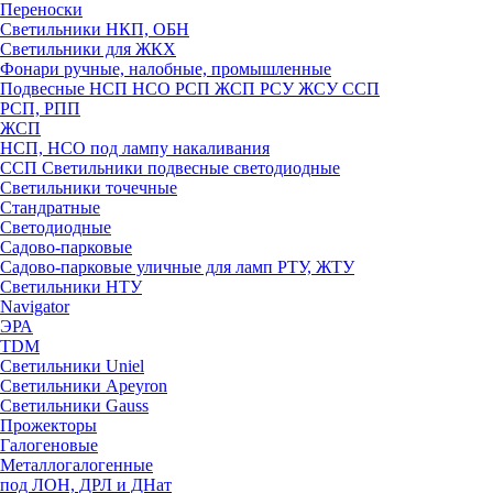
Переноски
Светильники НКП, ОБН
Светильники для ЖКХ
Фонари ручные, налобные, промышленные
Подвесные НСП НСО РСП ЖСП РСУ ЖСУ ССП
РСП, РПП
ЖСП
НСП, НСО под лампу накаливания
ССП Светильники подвесные светодиодные
Светильники точечные
Стандратные
Светодиодные
Садово-парковые
Садово-парковые уличные для ламп РТУ, ЖТУ
Светильники НТУ
Navigator
ЭРА
TDM
Светильники Uniel
Светильники Apeyron
Светильники Gauss
Прожекторы
Галогеновые
Металлогалогенные
под ЛОН, ДРЛ и ДНат