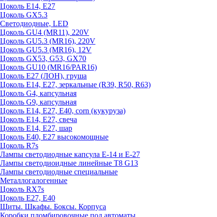
Цоколь E14, E27
Цоколь GX5.3
Светодиодные, LED
Цоколь GU4 (MR11), 220V
Цоколь GU5.3 (MR16), 220V
Цоколь GU5.3 (MR16), 12V
Цоколь GX53, G53, GX70
Цоколь GU10 (MR16/PAR16)
Цоколь Е27 (ЛОН), груша
Цоколь Е14, Е27, зеркальные (R39, R50, R63)
Цоколь G4, капсульная
Цоколь G9, капсульная
Цоколь Е14, Е27, Е40, corn (кукуруза)
Цоколь Е14, Е27, свеча
Цоколь Е14, Е27, шар
Цоколь Е40, Е27 высокомощные
Цоколь R7s
Лампы светодиодные капсула Е-14 и Е-27
Лампы светодиоидные линейные T8 G13
Лампы светодиодные специальные
Металлогалогенные
Цоколь RX7s
Цоколь Е27, E40
Щиты. Шкафы. Боксы. Корпуса
Коробки пломбировочные под автоматы