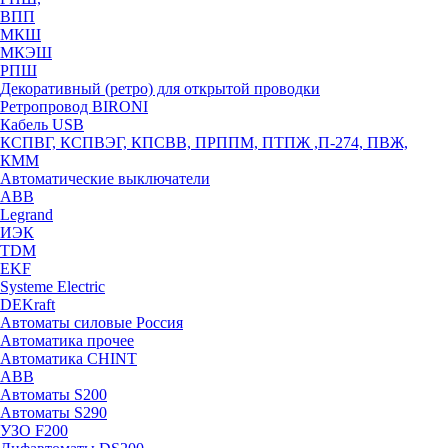
ВПП
МКШ
МКЭШ
РПШ
Декоративный (ретро) для открытой проводки
Ретропровод BIRONI
Кабель USB
КСПВГ, КСПВЭГ, КПСВВ, ПРППМ, ПТПЖ ,П-274, ПВЖ,
КММ
Автоматические выключатели
ABB
Legrand
ИЭК
TDM
EKF
Systeme Electric
DEKraft
Автоматы силовые Россия
Автоматика прочее
Автоматика CHINT
ABB
Автоматы S200
Автоматы S290
УЗО F200