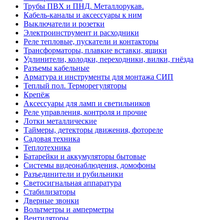
Трубы ПВХ и ПНД. Металлорукав.
Кабель-каналы и аксессуары к ним
Выключатели и розетки
Электроинструмент и расходники
Реле тепловые, пускатели и контакторы
Трансформаторы, плавкие вставки, ящики
Удлинители, колодки, переходники, вилки, гнёзда
Разъемы кабельные
Арматура и инструменты для монтажа СИП
Теплый пол. Терморегуляторы
Крепёж
Аксессуары для ламп и светильников
Реле управления, контроля и прочие
Лотки металлические
Таймеры, детекторы движения, фотореле
Садовая техника
Теплотехника
Батарейки и аккумуляторы бытовые
Системы видеонаблюдения, домофоны
Разъединители и рубильники
Светосигнальная аппаратура
Стабилизаторы
Дверные звонки
Вольтметры и амперметры
Вентиляторы