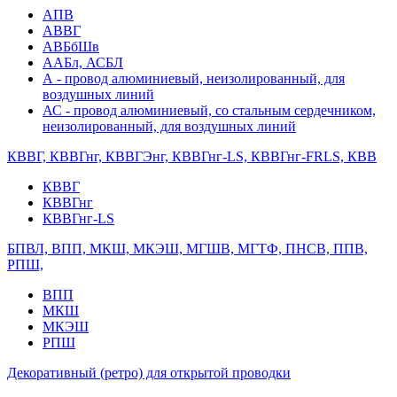
АПВ
АВВГ
АВБбШв
ААБл, АСБЛ
А - провод алюминиевый, неизолированный, для
воздушных линий
АС - провод алюминиевый, со стальным сердечником,
неизолированный, для воздушных линий
КВВГ, КВВГнг, КВВГЭнг, КВВГнг-LS, КВВГнг-FRLS, КВВ
КВВГ
КВВГнг
КВВГнг-LS
БПВЛ, ВПП, МКШ, МКЭШ, МГШВ, МГТФ, ПНСВ, ППВ,
РПШ,
ВПП
МКШ
МКЭШ
РПШ
Декоративный (ретро) для открытой проводки