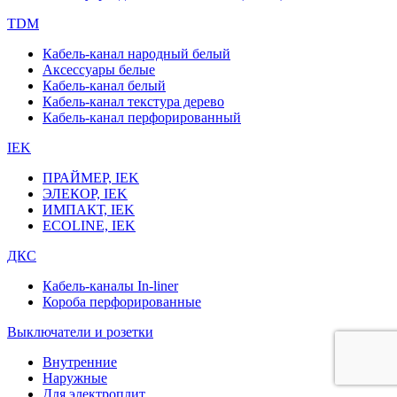
TDM
Кабель-канал народный белый
Аксессуары белые
Кабель-канал белый
Кабель-канал текстура дерево
Кабель-канал перфорированный
IEK
ПРАЙМЕР, IEK
ЭЛЕКОР, IEK
ИМПАКТ, IEK
ECOLINE, IEK
ДКС
Кабель-каналы In-liner
Короба перфорированные
Выключатели и розетки
Внутренние
Наружные
Для электроплит