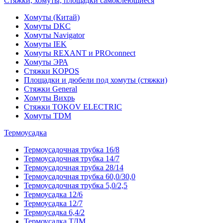
Стяжки, хомуты, площадки самоклеющиеся
Хомуты (Китай)
Хомуты DKC
Хомуты Navigator
Хомуты IEK
Хомуты REXANT и PROconnect
Хомуты ЭРА
Стяжки KOPOS
Площадки и дюбели под хомуты (стяжки)
Стяжки General
Хомуты Вихрь
Стяжки TOKOV ELECTRIC
Хомуты TDM
Термоусадка
Термоусадочная трубка 16/8
Термоусадочная трубка 14/7
Термоусадочная трубка 28/14
Термоусадочная трубка 60,0/30,0
Термоусадочная трубка 5,0/2,5
Термоусадка 12/6
Термоусадка 12/7
Термоусадка 6,4/2
Термоусадка ТДМ