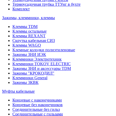
Термоусадочная трубка ТТУнг в бухте
Комплект
Зажимы, клеммники, клеммы
Клеммы TDM
Клеммы остальные
Клеммы REXANT
Скрутка кабельная СИЗ
Клеммы WAGO
Клемные колодки полиэтиленовые
Зажимы ЗНИ ИЭК
Клеммники Электротехник
Клеммники TOKOV ELECTRIC
Зажимы ЗНИ и аксессуары TDM
Зажимы "КРОКОДИЛ"
Клеммники General
Зажимы 3КВК
Муфты кабельные
Концевые с наконечниками
Концевые без наконечников
Соединительные без гильз
Соединительные с гильзами