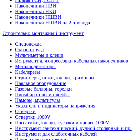
Гильзы ГСИ, ГСИ-Т
Наконечники НВИ
Наконечники НКИ
Наконечники НШВИ
Наконечники НШВИ на 2 провода
Строительно-монтажный инструмент
Спецодежда
Охрана труда
Мультиметры и клещи
Иструмент для опрессовки кабельных наконечников
Металлодетекторы
Кабелерезы
Стрипперы, ножи, клещи, кримперы
Паяльное оборудование
Газовые баллоны, горелки
Пломбираторы и пломбы
Наморы, мультитулы
Указатели и индикаторы напряжения
Отвертки
Отвертки 1000V
Пассатижи, клещи, кусачки и прочее 1000V
Инструмент сантехнический, ручной столярный и пр.
Инструмент для слаботочных кабелей
Измерители расстояния