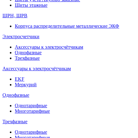
Щиты этажные
ЩРН, ЩРВ
Корпуса распределительные металлические ЭКФ
Электросчетчики
Аксессуары к электросчётчикам
Однофазные
Трехфазные
Аксессуары к электросчётчикам
EKF
Меркурий
Однофазные
Однотарифные
Многотарифные
Трехфазные
Однотарифные
Многотарифные