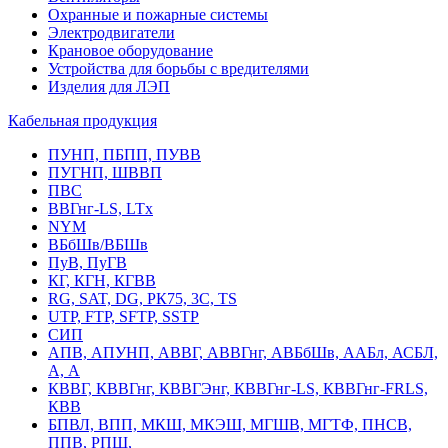
Охранные и пожарные системы
Электродвигатели
Крановое оборудование
Устройства для борьбы с вредителями
Изделия для ЛЭП
Кабельная продукция
ПУНП, ПБПП, ПУВВ
ПУГНП, ШВВП
ПВС
ВВГнг-LS, LTx
NYM
ВБбШв/ВБШв
ПуВ, ПуГВ
КГ, КГН, КГВВ
RG, SAT, DG, РК75, 3С, TS
UTP, FTP, SFTP, SSTP
СИП
АПВ, АПУНП, АВВГ, АВВГнг, АВБбШв, ААБл, АСБЛ,
А, А
КВВГ, КВВГнг, КВВГЭнг, КВВГнг-LS, КВВГнг-FRLS,
КВВ
БПВЛ, ВПП, МКШ, МКЭШ, МГШВ, МГТФ, ПНСВ,
ППВ, РПШ,