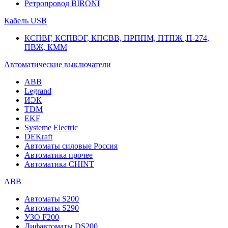
Ретропровод BIRONI
Кабель USB
КСПВГ, КСПВЭГ, КПСВВ, ПРППМ, ПТПЖ ,П-274,
ПВЖ, КММ
Автоматические выключатели
ABB
Legrand
ИЭК
TDM
EKF
Systeme Electric
DEKraft
Автоматы силовые Россия
Автоматика прочее
Автоматика CHINT
ABB
Автоматы S200
Автоматы S290
УЗО F200
Дифавтоматы DS200