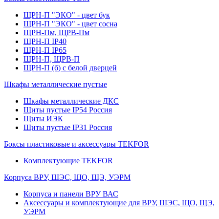
ЩРН-П "ЭКО" - цвет бук
ЩРН-П "ЭКО" - цвет сосна
ЩРН-Пм, ЩРВ-Пм
ЩРН-П IP40
ЩРН-П IP65
ЩРН-П, ЩРВ-П
ЩРН-П (б) с белой дверцей
Шкафы металлические пустые
Шкафы металлические ДКС
Щиты пустые IP54 Россия
Щиты ИЭК
Щиты пустые IP31 Россия
Боксы пластиковые и аксессуары TEKFOR
Комплектующие TEKFOR
Корпуса ВРУ, ШЭС, ЩО, ЩЭ, УЭРМ
Корпуса и панели ВРУ ВАС
Аксессуары и комплектующие для ВРУ, ШЭС, ЩО, ЩЭ,
УЭРМ