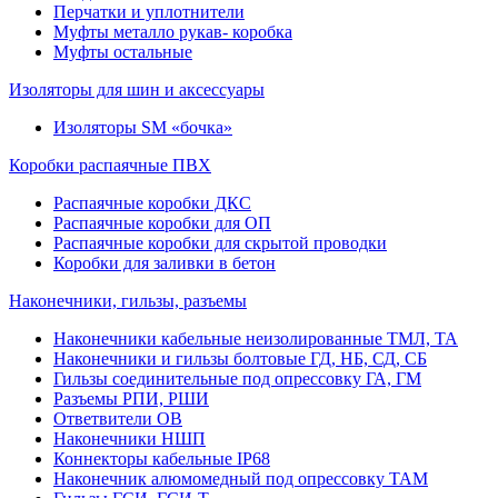
Перчатки и уплотнители
Муфты металло рукав- коробка
Муфты остальные
Изоляторы для шин и аксессуары
Изоляторы SM «бочка»
Коробки распаячные ПВХ
Распаячные коробки ДКС
Распаячные коробки для ОП
Распаячные коробки для скрытой проводки
Коробки для заливки в бетон
Наконечники, гильзы, разъемы
Наконечники кабельные неизолированные ТМЛ, ТА
Наконечники и гильзы болтовые ГД, НБ, СД, СБ
Гильзы соединительные под опрессовку ГА, ГМ
Разъемы РПИ, РШИ
Ответвители ОВ
Наконечники НШП
Коннекторы кабельные IP68
Наконечник алюмомедный под опрессовку ТАМ