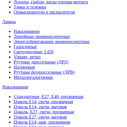
Лопаты, грабли, вилы,топоры,мотыги
Тачки и тележки
Опрыскиватели и распылители
Лампы
Накаливания
Линейные люминисцентные
Энергосберегающие люминисцентные
Галогенные
Светодиодные, LED
Vintage, ретро
Ртутные дроссельные (ДРЛ)
Натриевые
Ртутные бездроссельные (ДРВ)
Металлогалогенные
Накаливания
Стандартные, Е27, Е40, прозрачные
Цоколь Е14, свеча, прозрачная
Цоколь Е14, свеча, матовая
Цоколь, Е27, свеча, прозрачная
Цоколь Е27, свеча, матовая
Цоколь Е14, шар, прозрачная