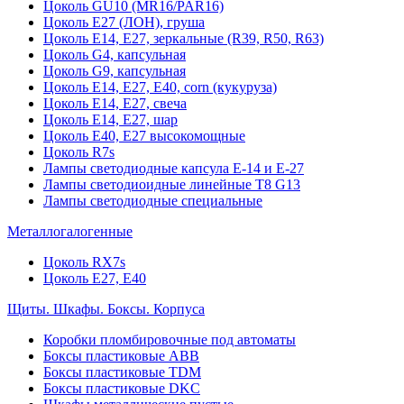
Цоколь GU10 (MR16/PAR16)
Цоколь Е27 (ЛОН), груша
Цоколь Е14, Е27, зеркальные (R39, R50, R63)
Цоколь G4, капсульная
Цоколь G9, капсульная
Цоколь Е14, Е27, Е40, corn (кукуруза)
Цоколь Е14, Е27, свеча
Цоколь Е14, Е27, шар
Цоколь Е40, Е27 высокомощные
Цоколь R7s
Лампы светодиодные капсула Е-14 и Е-27
Лампы светодиоидные линейные T8 G13
Лампы светодиодные специальные
Металлогалогенные
Цоколь RX7s
Цоколь Е27, E40
Щиты. Шкафы. Боксы. Корпуса
Коробки пломбировочные под автоматы
Боксы пластиковые ABB
Боксы пластиковые TDM
Боксы пластиковые DKC