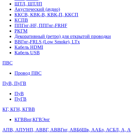
ШТЛ, ШТЛП
Акустический (аудио)
ККСВ, КВК-В, КВК-П, ККСП
КСПВ
ППГнг-HF, ППГнг-FRHF
РКГМ
Декоративный (ретро) для открытой проводки
ВВГнг-FRLS (Low Smoke), LTx
Кабель HDMI
Кабель USB
ПВС
Провод ПВС
ПуВ, ПуГВ
ПуВ
ПуГВ
КГ, КГН, КГВВ
КГВВнг,КГВЭнг
АПВ, АПУНП, АВВГ, АВВГнг, АВБбШв, ААБл, АСБЛ, А, А