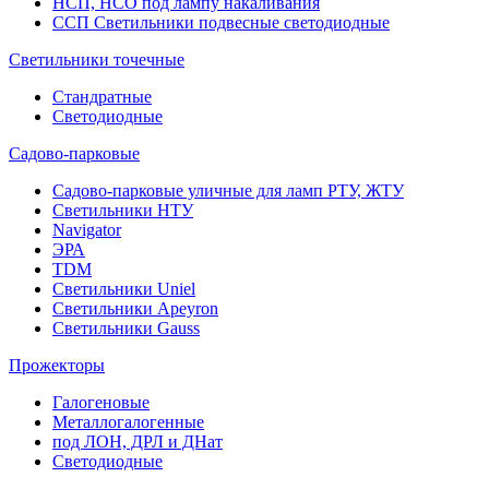
НСП, НСО под лампу накаливания
ССП Светильники подвесные светодиодные
Светильники точечные
Стандратные
Светодиодные
Садово-парковые
Садово-парковые уличные для ламп РТУ, ЖТУ
Светильники НТУ
Navigator
ЭРА
TDM
Светильники Uniel
Светильники Apeyron
Светильники Gauss
Прожекторы
Галогеновые
Металлогалогенные
под ЛОН, ДРЛ и ДНат
Светодиодные