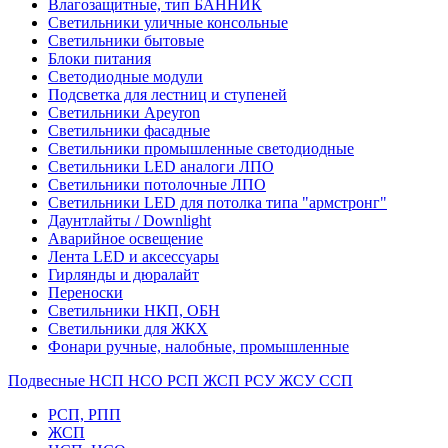
Влагозащитные, тип БАННИК
Светильники уличные консольные
Светильники бытовые
Блоки питания
Светодиодные модули
Подсветка для лестниц и ступеней
Светильники Apeyron
Светильники фасадные
Светильники промышленные светодиодные
Светильники LED аналоги ЛПО
Светильники потолочные ЛПО
Светильники LED для потолка типа "армстронг"
Даунтлайты / Downlight
Аварийное освещение
Лента LED и аксессуары
Гирлянды и дюралайт
Переноски
Светильники НКП, ОБН
Светильники для ЖКХ
Фонари ручные, налобные, промышленные
Подвесные НСП НСО РСП ЖСП РСУ ЖСУ ССП
РСП, РПП
ЖСП