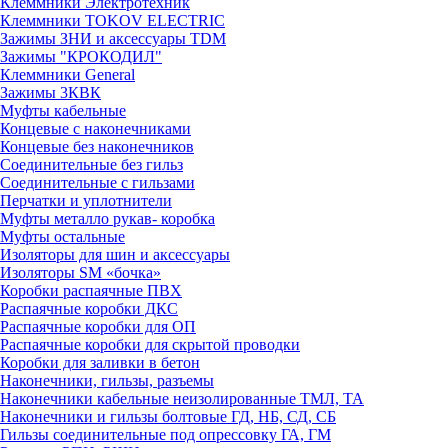
Клеммники Электротехник
Клеммники TOKOV ELECTRIC
Зажимы ЗНИ и аксессуары TDM
Зажимы "КРОКОДИЛ"
Клеммники General
Зажимы 3КВК
Муфты кабельные
Концевые с наконечниками
Концевые без наконечников
Соединительные без гильз
Соединительные с гильзами
Перчатки и уплотнители
Муфты металло рукав- коробка
Муфты остальные
Изоляторы для шин и аксессуары
Изоляторы SM «бочка»
Коробки распаячные ПВХ
Распаячные коробки ДКС
Распаячные коробки для ОП
Распаячные коробки для скрытой проводки
Коробки для заливки в бетон
Наконечники, гильзы, разъемы
Наконечники кабельные неизолированные ТМЛ, ТА
Наконечники и гильзы болтовые ГД, НБ, СД, СБ
Гильзы соединительные под опрессовку ГА, ГМ