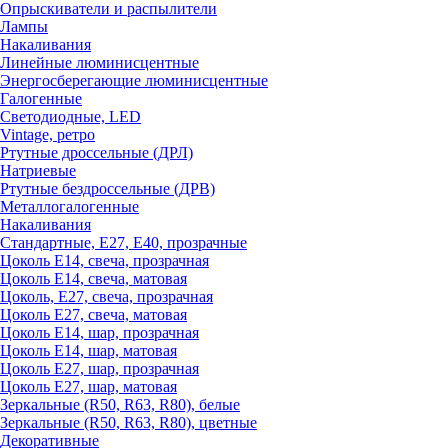
Опрыскиватели и распылители
Лампы
Накаливания
Линейные люминисцентные
Энергосберегающие люминисцентные
Галогенные
Светодиодные, LED
Vintage, ретро
Ртутные дроссельные (ДРЛ)
Натриевые
Ртутные бездроссельные (ДРВ)
Металлогалогенные
Накаливания
Стандартные, Е27, Е40, прозрачные
Цоколь Е14, свеча, прозрачная
Цоколь Е14, свеча, матовая
Цоколь, Е27, свеча, прозрачная
Цоколь Е27, свеча, матовая
Цоколь Е14, шар, прозрачная
Цоколь Е14, шар, матовая
Цоколь Е27, шар, прозрачная
Цоколь Е27, шар, матовая
Зеркальные (R50, R63, R80), белые
Зеркальные (R50, R63, R80), цветные
Декоративные