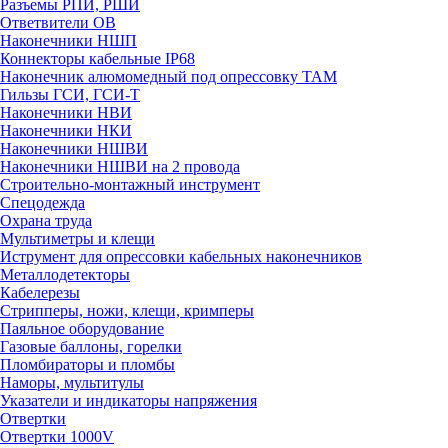
Разъемы РПИ, РШИ
Ответвители ОВ
Наконечники НШП
Коннекторы кабельные IP68
Наконечник алюмомедный под опрессовку ТАМ
Гильзы ГСИ, ГСИ-Т
Наконечники НВИ
Наконечники НКИ
Наконечники НШВИ
Наконечники НШВИ на 2 провода
Строительно-монтажный инструмент
Спецодежда
Охрана труда
Мультиметры и клещи
Иструмент для опрессовки кабельных наконечников
Металлодетекторы
Кабелерезы
Стрипперы, ножи, клещи, кримперы
Паяльное оборудование
Газовые баллоны, горелки
Пломбираторы и пломбы
Наморы, мультитулы
Указатели и индикаторы напряжения
Отвертки
Отвертки 1000V