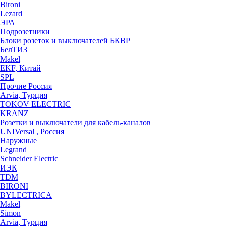
Bironi
Lezard
ЭРА
Подрозетники
Блоки розеток и выключателей БКВР
БелТИЗ
Makel
EKF, Китай
SPL
Прочие Россия
Arvia, Турция
TOKOV ELECTRIC
KRANZ
Розетки и выключатели для кабель-каналов
UNIVersal , Россия
Наружные
Legrand
Schneider Electric
ИЭК
TDM
BIRONI
BYLECTRICA
Makel
Simon
Arvia, Турция