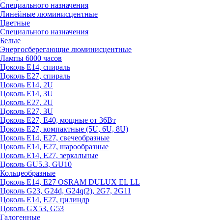
Специального назначения
Линейные люминисцентные
Цветные
Специального назначения
Белые
Энергосберегающие люминисцентные
Лампы 6000 часов
Цоколь Е14, спираль
Цоколь Е27, спираль
Цоколь Е14, 2U
Цоколь Е14, 3U
Цоколь Е27, 2U
Цоколь Е27, 3U
Цоколь Е27, Е40, мощные от 36Вт
Цоколь Е27, компактные (5U, 6U, 8U)
Цоколь Е14, Е27, свечеобразные
Цоколь Е14, Е27, шарообразные
Цоколь Е14, Е27, зеркальные
Цоколь GU5.3, GU10
Кольцеобразные
Цоколь Е14, Е27 OSRAM DULUX EL LL
Цоколь G23, G24d, G24q(2), 2G7, 2G11
Цоколь Е14, Е27, цилиндр
Цоколь GX53, G53
Галогенные