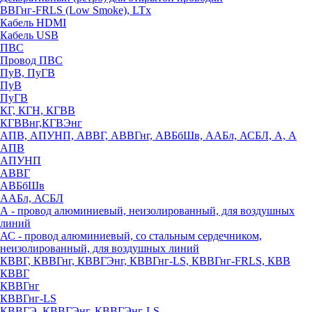
ВВГнг-FRLS (Low Smoke), LTx
Кабель HDMI
Кабель USB
ПВС
Провод ПВС
ПуВ, ПуГВ
ПуВ
ПуГВ
КГ, КГН, КГВВ
КГВВнг,КГВЭнг
АПВ, АПУНП, АВВГ, АВВГнг, АВБбШв, ААБл, АСБЛ, А, А
АПВ
АПУНП
АВВГ
АВБбШв
ААБл, АСБЛ
А - провод алюминиевый, неизолированный, для воздушных
линий
АС - провод алюминиевый, со стальным сердечником,
неизолированный, для воздушных линий
КВВГ, КВВГнг, КВВГЭнг, КВВГнг-LS, КВВГнг-FRLS, КВВ
КВВГ
КВВГнг
КВВГнг-LS
КВВГЭ, КВВГЭнг, КВВГЭнг-LS