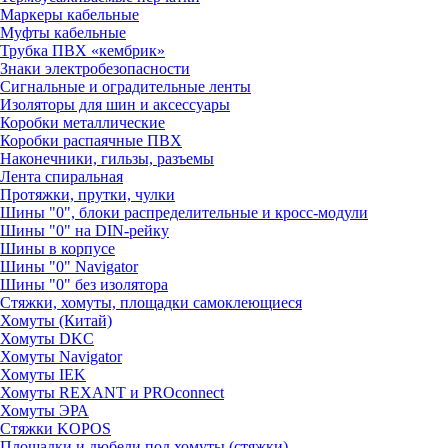
Маркеры кабельные
Муфты кабельные
Трубка ПВХ «кембрик»
Знаки электробезопасности
Сигнальные и оградительные ленты
Изоляторы для шин и аксессуары
Коробки металлические
Коробки распаячные ПВХ
Наконечники, гильзы, разъемы
Лента спиральная
Протяжки, прутки, чулки
Шины "0", блоки распределительные и кросс-модули
Шины "0" на DIN-рейку
Шины в корпусе
Шины "0" Navigator
Шины "0" без изолятора
Стяжки, хомуты, площадки самоклеющиеся
Хомуты (Китай)
Хомуты DKC
Хомуты Navigator
Хомуты IEK
Хомуты REXANT и PROconnect
Хомуты ЭРА
Стяжки KOPOS
Площадки и дюбели под хомуты (стяжки)