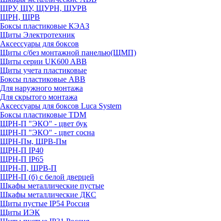
ЩРУ, ЩУ, ЩУРН, ЩУРВ
ЩРН, ЩРВ
Боксы пластиковые КЭАЗ
Щиты Электротехник
Аксессуары для боксов
Щиты с/без монтажной панелью(ЩМП)
Щиты серии UK600 ABB
Щиты учета пластиковые
Боксы пластиковые ABB
Для наружного монтажа
Для скрытого монтажа
Аксессуары для боксов Luca System
Боксы пластиковые TDM
ЩРН-П "ЭКО" - цвет бук
ЩРН-П "ЭКО" - цвет сосна
ЩРН-Пм, ЩРВ-Пм
ЩРН-П IP40
ЩРН-П IP65
ЩРН-П, ЩРВ-П
ЩРН-П (б) с белой дверцей
Шкафы металлические пустые
Шкафы металлические ДКС
Щиты пустые IP54 Россия
Щиты ИЭК