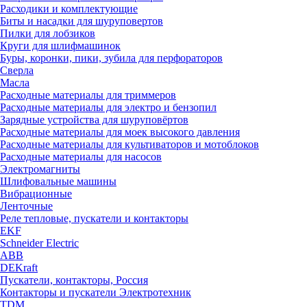
Расходики и комплектующие
Биты и насадки для шуруповертов
Пилки для лобзиков
Круги для шлифмашинок
Буры, коронки, пики, зубила для перфораторов
Сверла
Масла
Расходные материалы для триммеров
Расходные материалы для электро и бензопил
Зарядные устройства для шуруповёртов
Расходные материалы для моек высокого давления
Расходные материалы для культиваторов и мотоблоков
Расходные материалы для насосов
Электромагниты
Шлифовальные машины
Вибрационные
Ленточные
Реле тепловые, пускатели и контакторы
EKF
Schneider Electric
ABB
DEKraft
Пускатели, контакторы, Россия
Контакторы и пускатели Электротехник
TDM