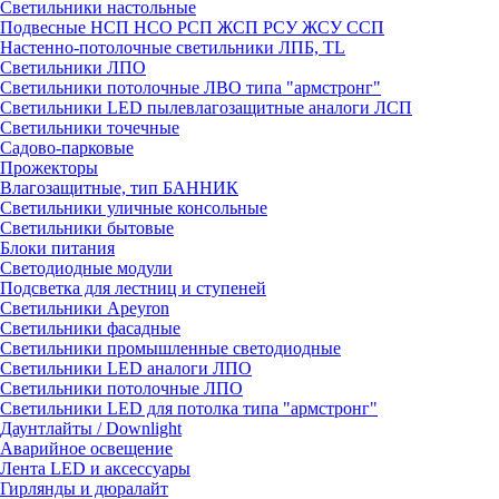
Светильники настольные
Подвесные НСП НСО РСП ЖСП РСУ ЖСУ ССП
Настенно-потолочные светильники ЛПБ, TL
Светильники ЛПО
Светильники потолочные ЛВО типа "армстронг"
Светильники LED пылевлагозащитные аналоги ЛСП
Светильники точечные
Садово-парковые
Прожекторы
Влагозащитные, тип БАННИК
Светильники уличные консольные
Светильники бытовые
Блоки питания
Светодиодные модули
Подсветка для лестниц и ступеней
Светильники Apeyron
Светильники фасадные
Светильники промышленные светодиодные
Светильники LED аналоги ЛПО
Светильники потолочные ЛПО
Светильники LED для потолка типа "армстронг"
Даунтлайты / Downlight
Аварийное освещение
Лента LED и аксессуары
Гирлянды и дюралайт