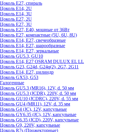
Цоколь Е27, спираль
Цоколь Е14, 2U
Цоколь Е14, 3U
Цоколь Е27, 2U
Цоколь Е27, 3U
Цоколь Е27, Е40, мощные от 36Вт
Цоколь Е27, компактные (5U, 6U, 8U)
Цоколь Е14, Е27, свечеобразные
Цоколь Е14, Е27, шарообразные
Цоколь Е14, Е27, зеркальные
Цоколь GU5.3, GU10
Цоколь Е14, Е27 OSRAM DULUX EL LL
Цоколь G23, G24d, G24q(2), 2G7, 2G11
Цоколь Е14, Е27, цилиндр
Цоколь GX53, G53
Галогенные
Цоколь GU5.3 (MR16), 12V, d. 50 мм
Цоколь GU5.3 (JCDR), 220V, d. 50 мм
Цоколь GU10 (JCDRC), 220V, d. 55 мм
Цоколь GU4 (MR11), 12V, d. 35 мм
Цоколь G4 (JC), 12V, капсульные
Цоколь GY6.35 (JC), 12V, капсульные
Цоколь G6.35 (JCD), 220V, капсульные
Цоколь G9, 220V, капсульные
Цоколь R7s (Прожекторные)