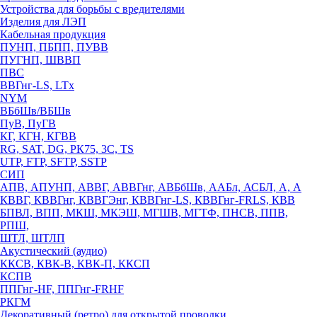
Устройства для борьбы с вредителями
Изделия для ЛЭП
Кабельная продукция
ПУНП, ПБПП, ПУВВ
ПУГНП, ШВВП
ПВС
ВВГнг-LS, LTx
NYM
ВБбШв/ВБШв
ПуВ, ПуГВ
КГ, КГН, КГВВ
RG, SAT, DG, РК75, 3С, TS
UTP, FTP, SFTP, SSTP
СИП
АПВ, АПУНП, АВВГ, АВВГнг, АВБбШв, ААБл, АСБЛ, А, А
КВВГ, КВВГнг, КВВГЭнг, КВВГнг-LS, КВВГнг-FRLS, КВВ
БПВЛ, ВПП, МКШ, МКЭШ, МГШВ, МГТФ, ПНСВ, ППВ,
РПШ,
ШТЛ, ШТЛП
Акустический (аудио)
ККСВ, КВК-В, КВК-П, ККСП
КСПВ
ППГнг-HF, ППГнг-FRHF
РКГМ
Декоративный (ретро) для открытой проводки