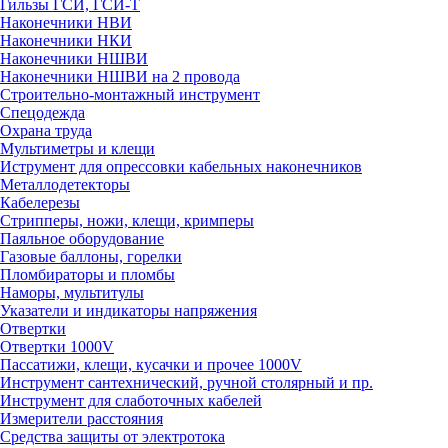
Гильзы ГСИ, ГСИ-Т
Наконечники НВИ
Наконечники НКИ
Наконечники НШВИ
Наконечники НШВИ на 2 провода
Строительно-монтажный инструмент
Спецодежда
Охрана труда
Мультиметры и клещи
Иструмент для опрессовки кабельных наконечников
Металлодетекторы
Кабелерезы
Стрипперы, ножи, клещи, кримперы
Паяльное оборудование
Газовые баллоны, горелки
Пломбираторы и пломбы
Наморы, мультитулы
Указатели и индикаторы напряжения
Отвертки
Отвертки 1000V
Пассатижи, клещи, кусачки и прочее 1000V
Инструмент сантехнический, ручной столярный и пр.
Инструмент для слаботочных кабелей
Измерители расстояния
Средства защиты от электротока