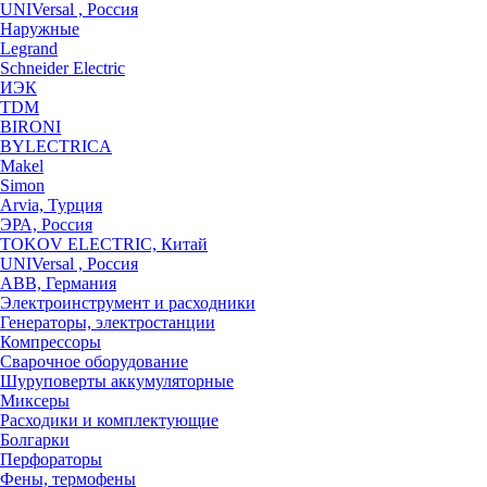
UNIVersal , Россия
Наружные
Legrand
Schneider Electric
ИЭК
TDM
BIRONI
BYLECTRICA
Makel
Simon
Arvia, Турция
ЭРА, Россия
TOKOV ELECTRIC, Китай
UNIVersal , Россия
ABB, Германия
Электроинструмент и расходники
Генераторы, электростанции
Компрессоры
Сварочное оборудование
Шуруповерты аккумуляторные
Миксеры
Расходики и комплектующие
Болгарки
Перфораторы
Фены, термофены