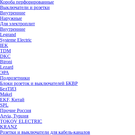
Короба перфорированные
Выключатели и розетки
Внутренние
Наружные
Для электроплит
Внутренние
Legrand
Systeme Electric
IEK
TDM
DKC
Bironi
Lezard
ЭРА
Подрозетники
Блоки розеток и выключателей БКВР
БелТИЗ
Makel
EKF, Китай
SPL
Прочие Россия
Arvia, Турция
TOKOV ELECTRIC
KRANZ
Розетки и выключатели для кабель-каналов