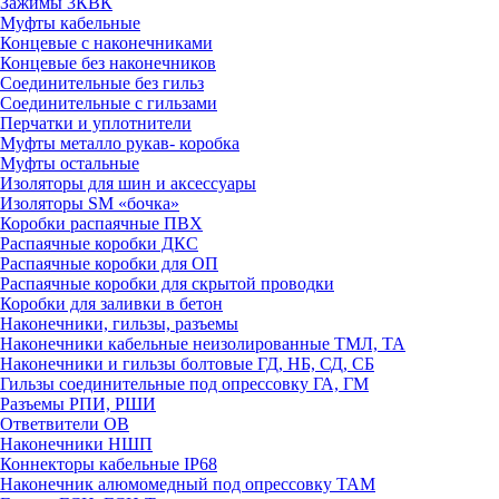
Зажимы 3КВК
Муфты кабельные
Концевые с наконечниками
Концевые без наконечников
Соединительные без гильз
Соединительные с гильзами
Перчатки и уплотнители
Муфты металло рукав- коробка
Муфты остальные
Изоляторы для шин и аксессуары
Изоляторы SM «бочка»
Коробки распаячные ПВХ
Распаячные коробки ДКС
Распаячные коробки для ОП
Распаячные коробки для скрытой проводки
Коробки для заливки в бетон
Наконечники, гильзы, разъемы
Наконечники кабельные неизолированные ТМЛ, ТА
Наконечники и гильзы болтовые ГД, НБ, СД, СБ
Гильзы соединительные под опрессовку ГА, ГМ
Разъемы РПИ, РШИ
Ответвители ОВ
Наконечники НШП
Коннекторы кабельные IP68
Наконечник алюмомедный под опрессовку ТАМ