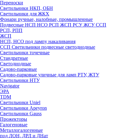
Переноски
Светильники НКП, ОБН
Светильники для ЖКХ
Фонари ручные, налобные, промышленные
Подвесные НСП НСО РСП ЖСП РСУ ЖСУ ССП
РСП, РПП
ЖСП
НСП, НСО под лампу накаливания
ССП Светильники подвесные светодиодные
Светильники точечные
Стандратные
Светодиодные
Садово-парковые
Садово-парковые уличные для ламп РТУ, ЖТУ
Светильники НТУ
Navigator
ЭРА
TDM
Светильники Uniel
Светильники Apeyron
Светильники Gauss
Прожекторы
Галогеновые
Металлогалогенные
под ЛОН, ДРЛ и ДНат