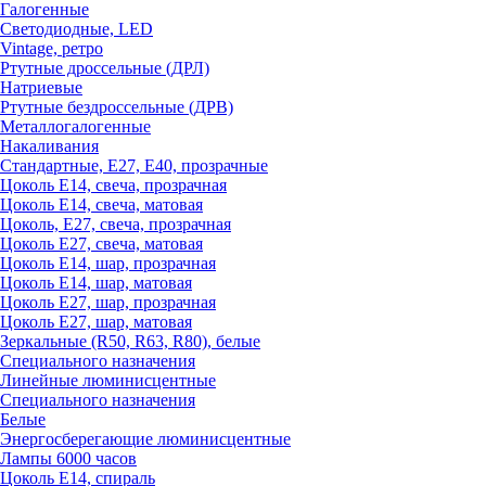
Галогенные
Светодиодные, LED
Vintage, ретро
Ртутные дроссельные (ДРЛ)
Натриевые
Ртутные бездроссельные (ДРВ)
Металлогалогенные
Накаливания
Стандартные, Е27, Е40, прозрачные
Цоколь Е14, свеча, прозрачная
Цоколь Е14, свеча, матовая
Цоколь, Е27, свеча, прозрачная
Цоколь Е27, свеча, матовая
Цоколь Е14, шар, прозрачная
Цоколь Е14, шар, матовая
Цоколь Е27, шар, прозрачная
Цоколь Е27, шар, матовая
Зеркальные (R50, R63, R80), белые
Специального назначения
Линейные люминисцентные
Специального назначения
Белые
Энергосберегающие люминисцентные
Лампы 6000 часов
Цоколь Е14, спираль