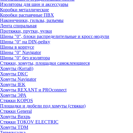
Изоляторы для шин и аксессуары
Коробки металлические
Коробки распаячные ПВХ
Наконечники, гильзы, разъемы
Лента спиральная
Протяжки, прутки, чулки
Шины "0", блоки распределительные и кросс-модули
Шины "0" на DIN-рейку
Шины в корпусе
Шины "0" Navigator
Шины "0" без изолятора
Стяжки, хомуты, площадки самоклеющиеся
Хомуты (Китай)
Хомуты DKC
Хомуты Navigator
Хомуты IEK
Хомуты REXANT и PROconnect
Хомуты ЭРА
Стяжки KOPOS
Площадки и дюбели под хомуты (стяжки)
Стяжки General
Хомуты Вихрь
Стяжки TOKOV ELECTRIC
Хомуты TDM
Термоусадка