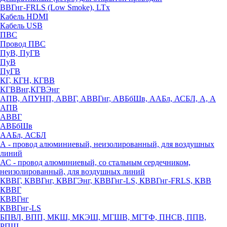
ВВГнг-FRLS (Low Smoke), LTx
Кабель HDMI
Кабель USB
ПВС
Провод ПВС
ПуВ, ПуГВ
ПуВ
ПуГВ
КГ, КГН, КГВВ
КГВВнг,КГВЭнг
АПВ, АПУНП, АВВГ, АВВГнг, АВБбШв, ААБл, АСБЛ, А, А
АПВ
АВВГ
АВБбШв
ААБл, АСБЛ
А - провод алюминиевый, неизолированный, для воздушных
линий
АС - провод алюминиевый, со стальным сердечником,
неизолированный, для воздушных линий
КВВГ, КВВГнг, КВВГЭнг, КВВГнг-LS, КВВГнг-FRLS, КВВ
КВВГ
КВВГнг
КВВГнг-LS
БПВЛ, ВПП, МКШ, МКЭШ, МГШВ, МГТФ, ПНСВ, ППВ,
РПШ,