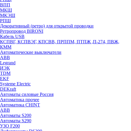
ВПП
МКШ
МКЭШ
РПШ
Декоративный (ретро) для открытой проводки
Ретропровод BIRONI
Кабель USB
КСПВГ, КСПВЭГ, КПСВВ, ПРППМ, ПТПЖ ,П-274, ПВЖ,
КММ
Автоматические выключатели
ABB
Legrand
ИЭК
TDM
EKF
Systeme Electric
DEKraft
Автоматы силовые Россия
Автоматика прочее
Автоматика CHINT
ABB
Автоматы S200
Автоматы S290
УЗО F200