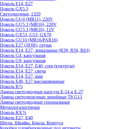
Цоколь E14, E27
Цоколь GX5.3
Светодиодные, LED
Цоколь GU4 (MR11), 220V
Цоколь GU5.3 (MR16), 220V
Цоколь GU5.3 (MR16), 12V
Цоколь GX53, G53, GX70
Цоколь GU10 (MR16/PAR16)
Цоколь Е27 (ЛОН), груша
Цоколь Е14, Е27, зеркальные (R39, R50, R63)
Цоколь G4, капсульная
Цоколь G9, капсульная
Цоколь Е14, Е27, Е40, corn (кукуруза)
Цоколь Е14, Е27, свеча
Цоколь Е14, Е27, шар
Цоколь Е40, Е27 высокомощные
Цоколь R7s
Лампы светодиодные капсула Е-14 и Е-27
Лампы светодиоидные линейные T8 G13
Лампы светодиодные специальные
Металлогалогенные
Цоколь RX7s
Цоколь Е27, E40
Щиты. Шкафы. Боксы. Корпуса
Коробки пломбировочные под автоматы