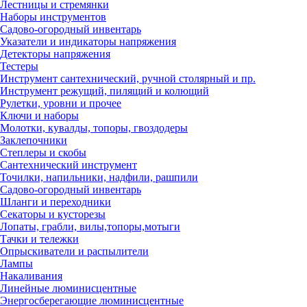
Лестницы и стремянки
Наборы инструментов
Садово-огородный инвентарь
Указатели и индикаторы напряжения
Детекторы напряжения
Тестеры
Инструмент сантехнический, ручной столярный и пр.
Инструмент режущий, пилящий и колющий
Рулетки, уровни и прочее
Ключи и наборы
Молотки, кувалды, топоры, гвоздодеры
Заклепочники
Степлеры и скобы
Сантехнический инструмент
Точилки, напильники, надфили, рашпили
Садово-огородный инвентарь
Шланги и переходники
Секаторы и кусторезы
Лопаты, грабли, вилы,топоры,мотыги
Тачки и тележки
Опрыскиватели и распылители
Лампы
Накаливания
Линейные люминисцентные
Энергосберегающие люминисцентные