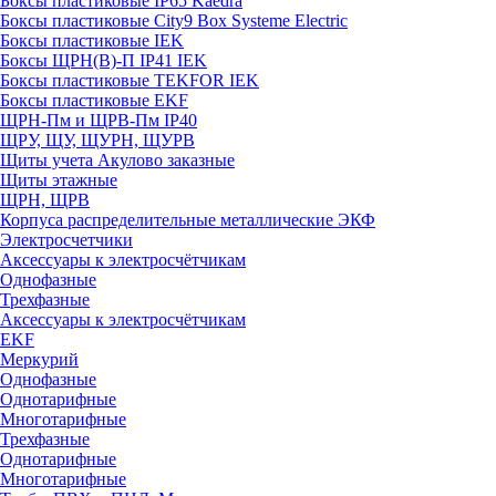
Боксы пластиковые IP65 Kaedra
Боксы пластиковые City9 Box Systeme Electric
Боксы пластиковые IEK
Боксы ЩРН(В)-П IP41 IEK
Боксы пластиковые TEKFOR IEK
Боксы пластиковые EKF
ЩРН-Пм и ЩРВ-Пм IP40
ЩРУ, ЩУ, ЩУРН, ЩУРВ
Щиты учета Акулово заказные
Щиты этажные
ЩРН, ЩРВ
Корпуса распределительные металлические ЭКФ
Электросчетчики
Аксессуары к электросчётчикам
Однофазные
Трехфазные
Аксессуары к электросчётчикам
EKF
Меркурий
Однофазные
Однотарифные
Многотарифные
Трехфазные
Однотарифные
Многотарифные