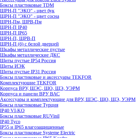
Боксы пластиковые TDM
ЩРН-П "ЭКО" - цвет бук
ЩРН-П "ЭКО" - цвет сосна
ЩРН-Пм, ЩРВ-Пм
ЩРН-П IP40
ЩРН-П IP65
ЩРН-П, ЩРВ-П
ЩРН-П (б) с белой дверцей
Шкафы металлические пустые
Шкафы металлические ДКС
Щиты пустые IP54 Россия
Щиты ИЭК
Щиты пустые IP31 Россия
Боксы пластиковые и аксессуары TEKFOR
Комплектующие TEKFOR
Корпуса ВРУ, ШЭС, ЩО, ЩЭ, УЭРМ
Корпуса и панели ВРУ ВАС
Аксессуары и комплектующие для ВРУ, ШЭС, ЩО, ЩЭ, УЭРМ
Боксы пластиковые Турция
IP40 VI-KO
Боксы пластиковые RUVinil
IP40 Тусо
IP55 и IP65 влагозащищенные
Боксы пластиковые Systeme Electric