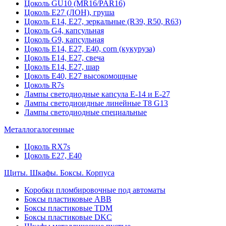
Цоколь GU10 (MR16/PAR16)
Цоколь Е27 (ЛОН), груша
Цоколь Е14, Е27, зеркальные (R39, R50, R63)
Цоколь G4, капсульная
Цоколь G9, капсульная
Цоколь Е14, Е27, Е40, corn (кукуруза)
Цоколь Е14, Е27, свеча
Цоколь Е14, Е27, шар
Цоколь Е40, Е27 высокомощные
Цоколь R7s
Лампы светодиодные капсула Е-14 и Е-27
Лампы светодиоидные линейные T8 G13
Лампы светодиодные специальные
Металлогалогенные
Цоколь RX7s
Цоколь Е27, E40
Щиты. Шкафы. Боксы. Корпуса
Коробки пломбировочные под автоматы
Боксы пластиковые ABB
Боксы пластиковые TDM
Боксы пластиковые DKC