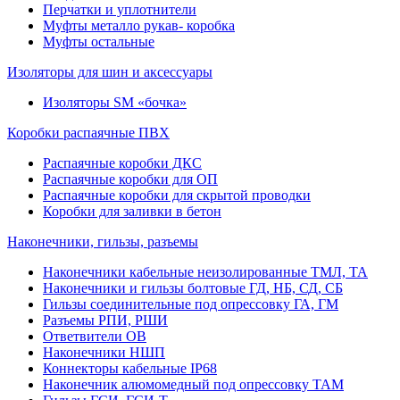
Перчатки и уплотнители
Муфты металло рукав- коробка
Муфты остальные
Изоляторы для шин и аксессуары
Изоляторы SM «бочка»
Коробки распаячные ПВХ
Распаячные коробки ДКС
Распаячные коробки для ОП
Распаячные коробки для скрытой проводки
Коробки для заливки в бетон
Наконечники, гильзы, разъемы
Наконечники кабельные неизолированные ТМЛ, ТА
Наконечники и гильзы болтовые ГД, НБ, СД, СБ
Гильзы соединительные под опрессовку ГА, ГМ
Разъемы РПИ, РШИ
Ответвители ОВ
Наконечники НШП
Коннекторы кабельные IP68
Наконечник алюмомедный под опрессовку ТАМ