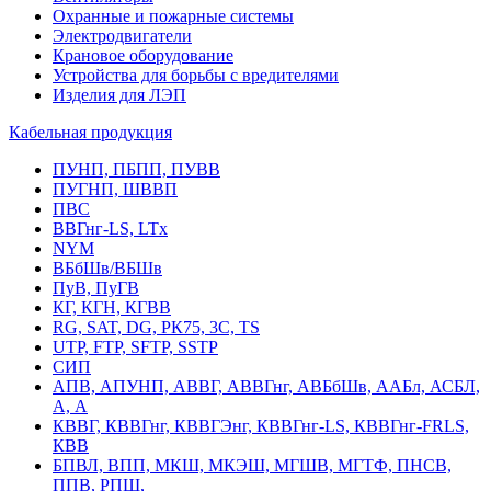
Охранные и пожарные системы
Электродвигатели
Крановое оборудование
Устройства для борьбы с вредителями
Изделия для ЛЭП
Кабельная продукция
ПУНП, ПБПП, ПУВВ
ПУГНП, ШВВП
ПВС
ВВГнг-LS, LTx
NYM
ВБбШв/ВБШв
ПуВ, ПуГВ
КГ, КГН, КГВВ
RG, SAT, DG, РК75, 3С, TS
UTP, FTP, SFTP, SSTP
СИП
АПВ, АПУНП, АВВГ, АВВГнг, АВБбШв, ААБл, АСБЛ,
А, А
КВВГ, КВВГнг, КВВГЭнг, КВВГнг-LS, КВВГнг-FRLS,
КВВ
БПВЛ, ВПП, МКШ, МКЭШ, МГШВ, МГТФ, ПНСВ,
ППВ, РПШ,