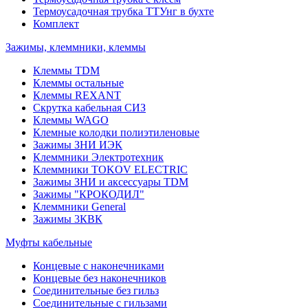
Термоусадочная трубка ТТУнг в бухте
Комплект
Зажимы, клеммники, клеммы
Клеммы TDM
Клеммы остальные
Клеммы REXANT
Скрутка кабельная СИЗ
Клеммы WAGO
Клемные колодки полиэтиленовые
Зажимы ЗНИ ИЭК
Клеммники Электротехник
Клеммники TOKOV ELECTRIC
Зажимы ЗНИ и аксессуары TDM
Зажимы "КРОКОДИЛ"
Клеммники General
Зажимы 3КВК
Муфты кабельные
Концевые с наконечниками
Концевые без наконечников
Соединительные без гильз
Соединительные с гильзами