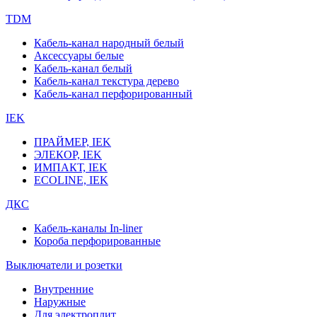
TDM
Кабель-канал народный белый
Аксессуары белые
Кабель-канал белый
Кабель-канал текстура дерево
Кабель-канал перфорированный
IEK
ПРАЙМЕР, IEK
ЭЛЕКОР, IEK
ИМПАКТ, IEK
ECOLINE, IEK
ДКС
Кабель-каналы In-liner
Короба перфорированные
Выключатели и розетки
Внутренние
Наружные
Для электроплит