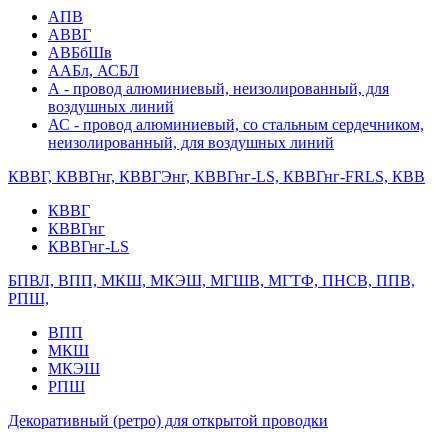
АПВ
АВВГ
АВБбШв
ААБл, АСБЛ
А - провод алюминиевый, неизолированный, для
воздушных линий
АС - провод алюминиевый, со стальным сердечником,
неизолированный, для воздушных линий
КВВГ, КВВГнг, КВВГЭнг, КВВГнг-LS, КВВГнг-FRLS, КВВ
КВВГ
КВВГнг
КВВГнг-LS
БПВЛ, ВПП, МКШ, МКЭШ, МГШВ, МГТФ, ПНСВ, ППВ,
РПШ,
ВПП
МКШ
МКЭШ
РПШ
Декоративный (ретро) для открытой проводки