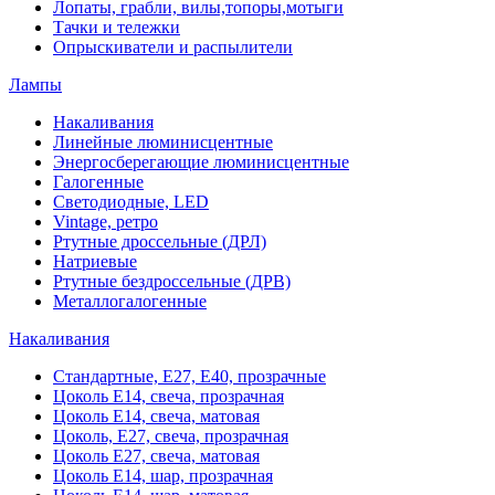
Лопаты, грабли, вилы,топоры,мотыги
Тачки и тележки
Опрыскиватели и распылители
Лампы
Накаливания
Линейные люминисцентные
Энергосберегающие люминисцентные
Галогенные
Светодиодные, LED
Vintage, ретро
Ртутные дроссельные (ДРЛ)
Натриевые
Ртутные бездроссельные (ДРВ)
Металлогалогенные
Накаливания
Стандартные, Е27, Е40, прозрачные
Цоколь Е14, свеча, прозрачная
Цоколь Е14, свеча, матовая
Цоколь, Е27, свеча, прозрачная
Цоколь Е27, свеча, матовая
Цоколь Е14, шар, прозрачная