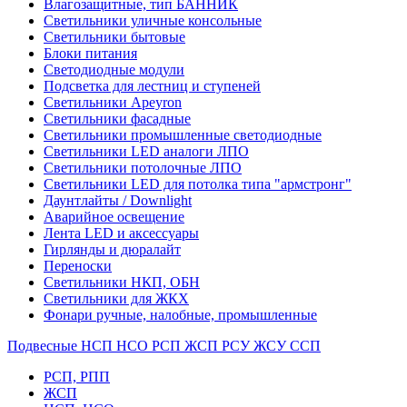
Влагозащитные, тип БАННИК
Светильники уличные консольные
Светильники бытовые
Блоки питания
Светодиодные модули
Подсветка для лестниц и ступеней
Светильники Apeyron
Светильники фасадные
Светильники промышленные светодиодные
Светильники LED аналоги ЛПО
Светильники потолочные ЛПО
Светильники LED для потолка типа "армстронг"
Даунтлайты / Downlight
Аварийное освещение
Лента LED и аксессуары
Гирлянды и дюралайт
Переноски
Светильники НКП, ОБН
Светильники для ЖКХ
Фонари ручные, налобные, промышленные
Подвесные НСП НСО РСП ЖСП РСУ ЖСУ ССП
РСП, РПП
ЖСП