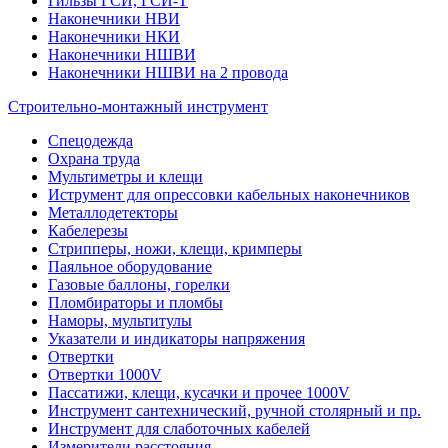
Гильзы ГСИ, ГСИ-Т
Наконечники НВИ
Наконечники НКИ
Наконечники НШВИ
Наконечники НШВИ на 2 провода
Строительно-монтажный инструмент
Спецодежда
Охрана труда
Мультиметры и клещи
Иструмент для опрессовки кабельных наконечников
Металлодетекторы
Кабелерезы
Стрипперы, ножи, клещи, кримперы
Паяльное оборудование
Газовые баллоны, горелки
Пломбираторы и пломбы
Наморы, мультитулы
Указатели и индикаторы напряжения
Отвертки
Отвертки 1000V
Пассатижи, клещи, кусачки и прочее 1000V
Инструмент сантехнический, ручной столярный и пр.
Инструмент для слаботочных кабелей
Измерители расстояния