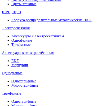
Щиты этажные
ЩРН, ЩРВ
Корпуса распределительные металлические ЭКФ
Электросчетчики
Аксессуары к электросчётчикам
Однофазные
Трехфазные
Аксессуары к электросчётчикам
EKF
Меркурий
Однофазные
Однотарифные
Многотарифные
Трехфазные
Однотарифные
Многотарифные