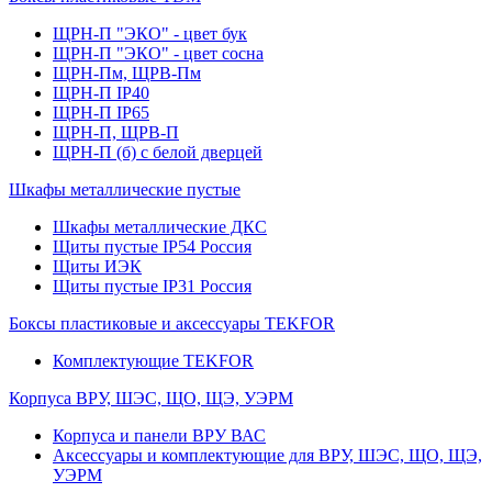
ЩРН-П "ЭКО" - цвет бук
ЩРН-П "ЭКО" - цвет сосна
ЩРН-Пм, ЩРВ-Пм
ЩРН-П IP40
ЩРН-П IP65
ЩРН-П, ЩРВ-П
ЩРН-П (б) с белой дверцей
Шкафы металлические пустые
Шкафы металлические ДКС
Щиты пустые IP54 Россия
Щиты ИЭК
Щиты пустые IP31 Россия
Боксы пластиковые и аксессуары TEKFOR
Комплектующие TEKFOR
Корпуса ВРУ, ШЭС, ЩО, ЩЭ, УЭРМ
Корпуса и панели ВРУ ВАС
Аксессуары и комплектующие для ВРУ, ШЭС, ЩО, ЩЭ,
УЭРМ