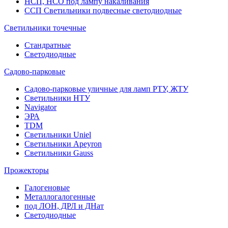
НСП, НСО под лампу накаливания
ССП Светильники подвесные светодиодные
Светильники точечные
Стандратные
Светодиодные
Садово-парковые
Садово-парковые уличные для ламп РТУ, ЖТУ
Светильники НТУ
Navigator
ЭРА
TDM
Светильники Uniel
Светильники Apeyron
Светильники Gauss
Прожекторы
Галогеновые
Металлогалогенные
под ЛОН, ДРЛ и ДНат
Светодиодные