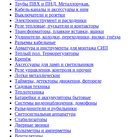
Трубы ПВХ и ПНД. Металлорукав.
Кабель-каналы и аксессуары к ним
Выключатели и розетки
Электроинструмент и расходники
Реле тепловые, пускатели и контакторы
Трансформаторы, плавкие вставки, ящики
Удлинители, колодки, переходники, вилки, гнёзда
Разъемы кабельные
Арматура и инструменты для монтажа СИП
Теплый пол. Терморегуляторы
Крепёж
Аксессуары для ламп и светильников
Реле управления, контроля и прочие
Лотки металлические
Таймеры, детекторы движения, фотореле
Садовая техника
Теплотехника
Батарейки и аккумуляторы бытовые
Системы видеонаблюдения, домофоны
Разъединители и рубильники
Светосигнальная аппаратура
Стабилизаторы
Дверные звонки
Вольтметры и амперметры
Вентиляторы