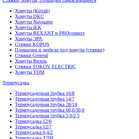
Стяжки, хомуты, площадки самоклеющиеся
Хомуты (Китай)
Хомуты DKC
Хомуты Navigator
Хомуты IEK
Хомуты REXANT и PROconnect
Хомуты ЭРА
Стяжки KOPOS
Площадки и дюбели под хомуты (стяжки)
Стяжки General
Хомуты Вихрь
Стяжки TOKOV ELECTRIC
Хомуты TDM
Термоусадка
Термоусадочная трубка 16/8
Термоусадочная трубка 14/7
Термоусадочная трубка 28/14
Термоусадочная трубка 60,0/30,0
Термоусадочная трубка 5,0/2,5
Термоусадка 12/6
Термоусадка 12/7
Термоусадка 6,4/2
Термоусадка ТДМ