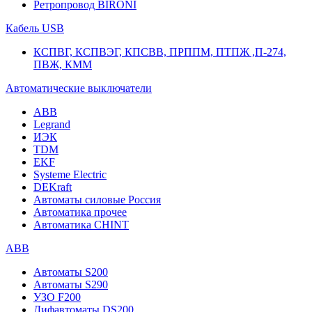
Ретропровод BIRONI
Кабель USB
КСПВГ, КСПВЭГ, КПСВВ, ПРППМ, ПТПЖ ,П-274,
ПВЖ, КММ
Автоматические выключатели
ABB
Legrand
ИЭК
TDM
EKF
Systeme Electric
DEKraft
Автоматы силовые Россия
Автоматика прочее
Автоматика CHINT
ABB
Автоматы S200
Автоматы S290
УЗО F200
Дифавтоматы DS200