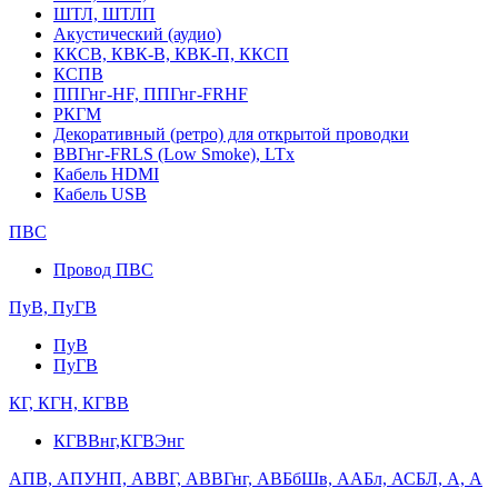
ШТЛ, ШТЛП
Акустический (аудио)
ККСВ, КВК-В, КВК-П, ККСП
КСПВ
ППГнг-HF, ППГнг-FRHF
РКГМ
Декоративный (ретро) для открытой проводки
ВВГнг-FRLS (Low Smoke), LTx
Кабель HDMI
Кабель USB
ПВС
Провод ПВС
ПуВ, ПуГВ
ПуВ
ПуГВ
КГ, КГН, КГВВ
КГВВнг,КГВЭнг
АПВ, АПУНП, АВВГ, АВВГнг, АВБбШв, ААБл, АСБЛ, А, А