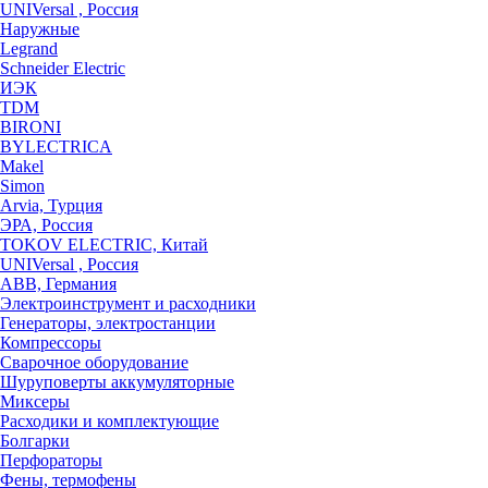
UNIVersal , Россия
Наружные
Legrand
Schneider Electric
ИЭК
TDM
BIRONI
BYLECTRICA
Makel
Simon
Arvia, Турция
ЭРА, Россия
TOKOV ELECTRIC, Китай
UNIVersal , Россия
ABB, Германия
Электроинструмент и расходники
Генераторы, электростанции
Компрессоры
Сварочное оборудование
Шуруповерты аккумуляторные
Миксеры
Расходики и комплектующие
Болгарки
Перфораторы
Фены, термофены