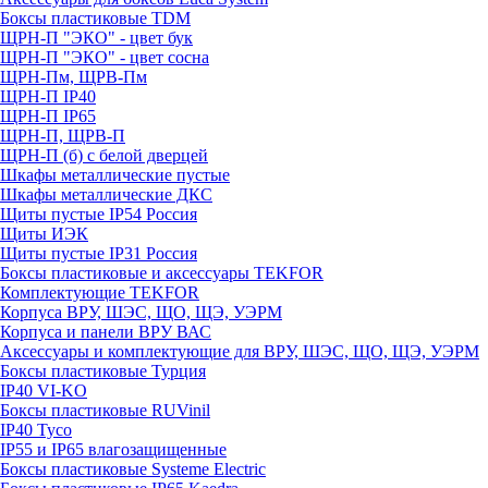
Боксы пластиковые TDM
ЩРН-П "ЭКО" - цвет бук
ЩРН-П "ЭКО" - цвет сосна
ЩРН-Пм, ЩРВ-Пм
ЩРН-П IP40
ЩРН-П IP65
ЩРН-П, ЩРВ-П
ЩРН-П (б) с белой дверцей
Шкафы металлические пустые
Шкафы металлические ДКС
Щиты пустые IP54 Россия
Щиты ИЭК
Щиты пустые IP31 Россия
Боксы пластиковые и аксессуары TEKFOR
Комплектующие TEKFOR
Корпуса ВРУ, ШЭС, ЩО, ЩЭ, УЭРМ
Корпуса и панели ВРУ ВАС
Аксессуары и комплектующие для ВРУ, ШЭС, ЩО, ЩЭ, УЭРМ
Боксы пластиковые Турция
IP40 VI-KO
Боксы пластиковые RUVinil
IP40 Тусо
IP55 и IP65 влагозащищенные
Боксы пластиковые Systeme Electric