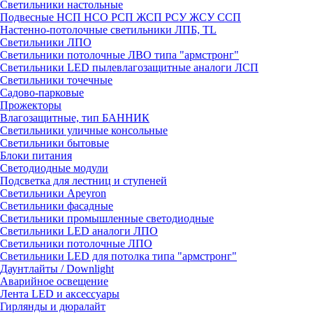
Светильники настольные
Подвесные НСП НСО РСП ЖСП РСУ ЖСУ ССП
Настенно-потолочные светильники ЛПБ, TL
Светильники ЛПО
Светильники потолочные ЛВО типа "армстронг"
Светильники LED пылевлагозащитные аналоги ЛСП
Светильники точечные
Садово-парковые
Прожекторы
Влагозащитные, тип БАННИК
Светильники уличные консольные
Светильники бытовые
Блоки питания
Светодиодные модули
Подсветка для лестниц и ступеней
Светильники Apeyron
Светильники фасадные
Светильники промышленные светодиодные
Светильники LED аналоги ЛПО
Светильники потолочные ЛПО
Светильники LED для потолка типа "армстронг"
Даунтлайты / Downlight
Аварийное освещение
Лента LED и аксессуары
Гирлянды и дюралайт