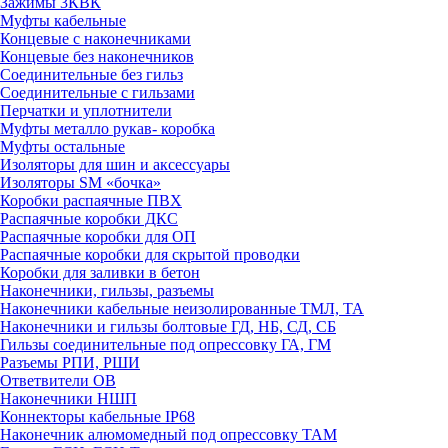
Зажимы 3КВК
Муфты кабельные
Концевые с наконечниками
Концевые без наконечников
Соединительные без гильз
Соединительные с гильзами
Перчатки и уплотнители
Муфты металло рукав- коробка
Муфты остальные
Изоляторы для шин и аксессуары
Изоляторы SM «бочка»
Коробки распаячные ПВХ
Распаячные коробки ДКС
Распаячные коробки для ОП
Распаячные коробки для скрытой проводки
Коробки для заливки в бетон
Наконечники, гильзы, разъемы
Наконечники кабельные неизолированные ТМЛ, ТА
Наконечники и гильзы болтовые ГД, НБ, СД, СБ
Гильзы соединительные под опрессовку ГА, ГМ
Разъемы РПИ, РШИ
Ответвители ОВ
Наконечники НШП
Коннекторы кабельные IP68
Наконечник алюмомедный под опрессовку ТАМ