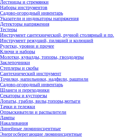
Лестницы и стремянки
Наборы инструментов
Садово-огородный инвентарь
Указатели и индикаторы напряжения
Детекторы напряжения
Тестеры
Инструмент сантехнический, ручной столярный и пр.
Инструмент режущий, пилящий и колющий
Рулетки, уровни и прочее
Ключи и наборы
Молотки, кувалды, топоры, гвоздодеры
Заклепочники
Степлеры и скобы
Сантехнический инструмент
Точилки, напильники, надфили, рашпили
Садово-огородный инвентарь
Шланги и переходники
Секаторы и кусторезы
Лопаты, грабли, вилы,топоры,мотыги
Тачки и тележки
Опрыскиватели и распылители
Лампы
Накаливания
Линейные люминисцентные
Энергосберегающие люминисцентные