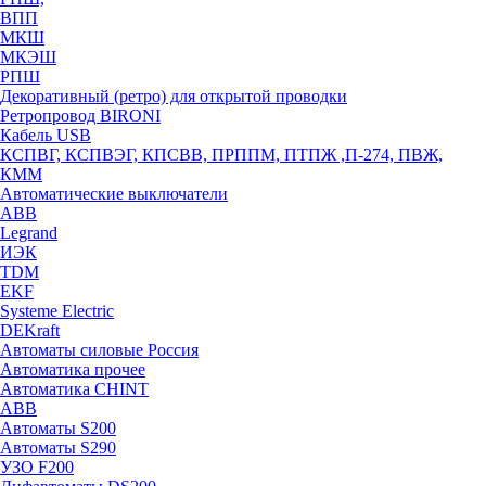
ВПП
МКШ
МКЭШ
РПШ
Декоративный (ретро) для открытой проводки
Ретропровод BIRONI
Кабель USB
КСПВГ, КСПВЭГ, КПСВВ, ПРППМ, ПТПЖ ,П-274, ПВЖ,
КММ
Автоматические выключатели
ABB
Legrand
ИЭК
TDM
EKF
Systeme Electric
DEKraft
Автоматы силовые Россия
Автоматика прочее
Автоматика CHINT
ABB
Автоматы S200
Автоматы S290
УЗО F200