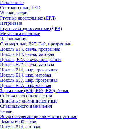
Галогенные
Светодиодные, LED
Vintage, ретро
Ртутные дроссельные (ДРЛ)
Натриевые
Ртутные бездроссельные (ДРВ)
Металлогалогенные
Накаливания
Стандартные, Е27, Е40, прозрачные
Цоколь Е14, свеча, прозрачная
Цоколь Е14, свеча, матовая
Цоколь, Е27, свеча, прозрачная
Цоколь Е27, свеча, матовая
Цоколь Е14, шар, прозрачная
Цоколь Е14, шар, матовая
Цоколь Е27, шар, прозрачная
Цоколь Е27, шар, матовая
Зеркальные (R50, R63, R80), белые
Специального назначения
Линейные люминисцентные
Специального назначения
Белые
Энергосберегающие люминисцентные
Лампы 6000 часов
Цоколь Е14, спираль