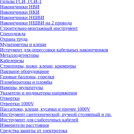
Гильзы ГСИ, ГСИ-Т
Наконечники НВИ
Наконечники НКИ
Наконечники НШВИ
Наконечники НШВИ на 2 провода
Строительно-монтажный инструмент
Спецодежда
Охрана труда
Мультиметры и клещи
Иструмент для опрессовки кабельных наконечников
Металлодетекторы
Кабелерезы
Стрипперы, ножи, клещи, кримперы
Паяльное оборудование
Газовые баллоны, горелки
Пломбираторы и пломбы
Наморы, мультитулы
Указатели и индикаторы напряжения
Отвертки
Отвертки 1000V
Пассатижи, клещи, кусачки и прочее 1000V
Инструмент сантехнический, ручной столярный и пр.
Инструмент для слаботочных кабелей
Измерители расстояния
Средства защиты от электротока