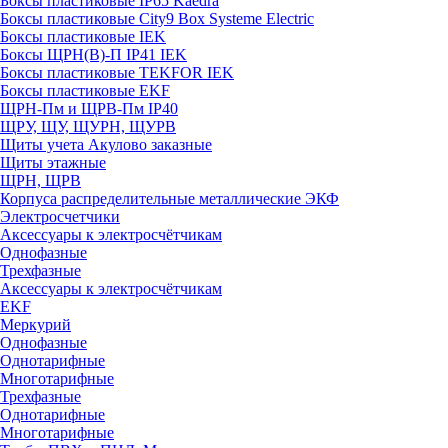
Боксы пластиковые IP65 Kaedra
Боксы пластиковые City9 Box Systeme Electric
Боксы пластиковые IEK
Боксы ЩРН(В)-П IP41 IEK
Боксы пластиковые TEKFOR IEK
Боксы пластиковые EKF
ЩРН-Пм и ЩРВ-Пм IP40
ЩРУ, ЩУ, ЩУРН, ЩУРВ
Щиты учета Акулово заказные
Щиты этажные
ЩРН, ЩРВ
Корпуса распределительные металлические ЭКФ
Электросчетчики
Аксессуары к электросчётчикам
Однофазные
Трехфазные
Аксессуары к электросчётчикам
EKF
Меркурий
Однофазные
Однотарифные
Многотарифные
Трехфазные
Однотарифные
Многотарифные