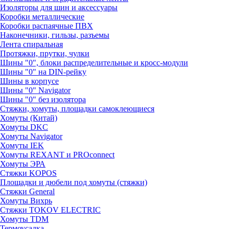
Изоляторы для шин и аксессуары
Коробки металлические
Коробки распаячные ПВХ
Наконечники, гильзы, разъемы
Лента спиральная
Протяжки, прутки, чулки
Шины "0", блоки распределительные и кросс-модули
Шины "0" на DIN-рейку
Шины в корпусе
Шины "0" Navigator
Шины "0" без изолятора
Стяжки, хомуты, площадки самоклеющиеся
Хомуты (Китай)
Хомуты DKC
Хомуты Navigator
Хомуты IEK
Хомуты REXANT и PROconnect
Хомуты ЭРА
Стяжки KOPOS
Площадки и дюбели под хомуты (стяжки)
Стяжки General
Хомуты Вихрь
Стяжки TOKOV ELECTRIC
Хомуты TDM
Термоусадка