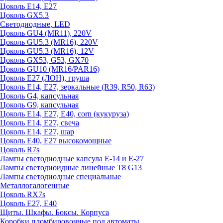
Цоколь E14, E27
Цоколь GX5.3
Светодиодные, LED
Цоколь GU4 (MR11), 220V
Цоколь GU5.3 (MR16), 220V
Цоколь GU5.3 (MR16), 12V
Цоколь GX53, G53, GX70
Цоколь GU10 (MR16/PAR16)
Цоколь Е27 (ЛОН), груша
Цоколь Е14, Е27, зеркальные (R39, R50, R63)
Цоколь G4, капсульная
Цоколь G9, капсульная
Цоколь Е14, Е27, Е40, corn (кукуруза)
Цоколь Е14, Е27, свеча
Цоколь Е14, Е27, шар
Цоколь Е40, Е27 высокомощные
Цоколь R7s
Лампы светодиодные капсула Е-14 и Е-27
Лампы светодиоидные линейные T8 G13
Лампы светодиодные специальные
Металлогалогенные
Цоколь RX7s
Цоколь Е27, E40
Щиты. Шкафы. Боксы. Корпуса
Коробки пломбировочные под автоматы