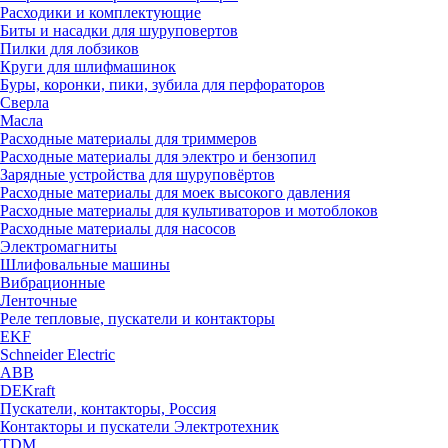
Расходики и комплектующие
Биты и насадки для шуруповертов
Пилки для лобзиков
Круги для шлифмашинок
Буры, коронки, пики, зубила для перфораторов
Сверла
Масла
Расходные материалы для триммеров
Расходные материалы для электро и бензопил
Зарядные устройства для шуруповёртов
Расходные материалы для моек высокого давления
Расходные материалы для культиваторов и мотоблоков
Расходные материалы для насосов
Электромагниты
Шлифовальные машины
Вибрационные
Ленточные
Реле тепловые, пускатели и контакторы
EKF
Schneider Electric
ABB
DEKraft
Пускатели, контакторы, Россия
Контакторы и пускатели Электротехник
TDM