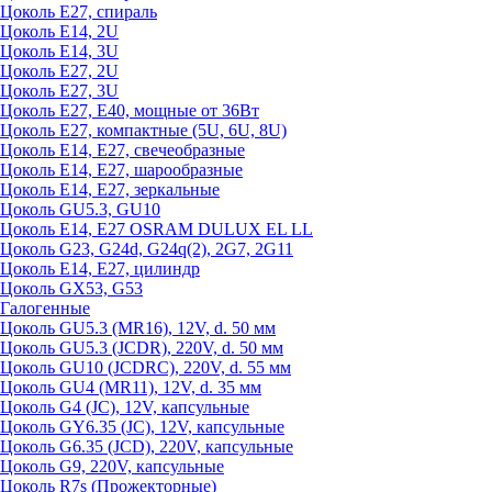
Цоколь Е27, спираль
Цоколь Е14, 2U
Цоколь Е14, 3U
Цоколь Е27, 2U
Цоколь Е27, 3U
Цоколь Е27, Е40, мощные от 36Вт
Цоколь Е27, компактные (5U, 6U, 8U)
Цоколь Е14, Е27, свечеобразные
Цоколь Е14, Е27, шарообразные
Цоколь Е14, Е27, зеркальные
Цоколь GU5.3, GU10
Цоколь Е14, Е27 OSRAM DULUX EL LL
Цоколь G23, G24d, G24q(2), 2G7, 2G11
Цоколь Е14, Е27, цилиндр
Цоколь GX53, G53
Галогенные
Цоколь GU5.3 (MR16), 12V, d. 50 мм
Цоколь GU5.3 (JCDR), 220V, d. 50 мм
Цоколь GU10 (JCDRC), 220V, d. 55 мм
Цоколь GU4 (MR11), 12V, d. 35 мм
Цоколь G4 (JC), 12V, капсульные
Цоколь GY6.35 (JC), 12V, капсульные
Цоколь G6.35 (JCD), 220V, капсульные
Цоколь G9, 220V, капсульные
Цоколь R7s (Прожекторные)