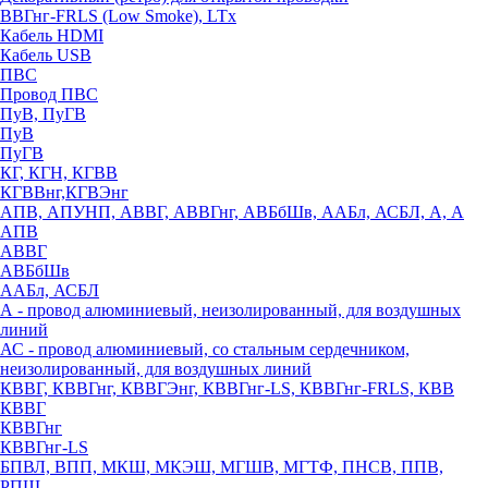
ВВГнг-FRLS (Low Smoke), LTx
Кабель HDMI
Кабель USB
ПВС
Провод ПВС
ПуВ, ПуГВ
ПуВ
ПуГВ
КГ, КГН, КГВВ
КГВВнг,КГВЭнг
АПВ, АПУНП, АВВГ, АВВГнг, АВБбШв, ААБл, АСБЛ, А, А
АПВ
АВВГ
АВБбШв
ААБл, АСБЛ
А - провод алюминиевый, неизолированный, для воздушных
линий
АС - провод алюминиевый, со стальным сердечником,
неизолированный, для воздушных линий
КВВГ, КВВГнг, КВВГЭнг, КВВГнг-LS, КВВГнг-FRLS, КВВ
КВВГ
КВВГнг
КВВГнг-LS
БПВЛ, ВПП, МКШ, МКЭШ, МГШВ, МГТФ, ПНСВ, ППВ,
РПШ,