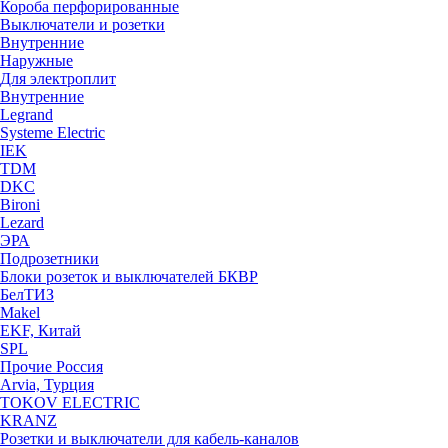
Короба перфорированные
Выключатели и розетки
Внутренние
Наружные
Для электроплит
Внутренние
Legrand
Systeme Electric
IEK
TDM
DKC
Bironi
Lezard
ЭРА
Подрозетники
Блоки розеток и выключателей БКВР
БелТИЗ
Makel
EKF, Китай
SPL
Прочие Россия
Arvia, Турция
TOKOV ELECTRIC
KRANZ
Розетки и выключатели для кабель-каналов