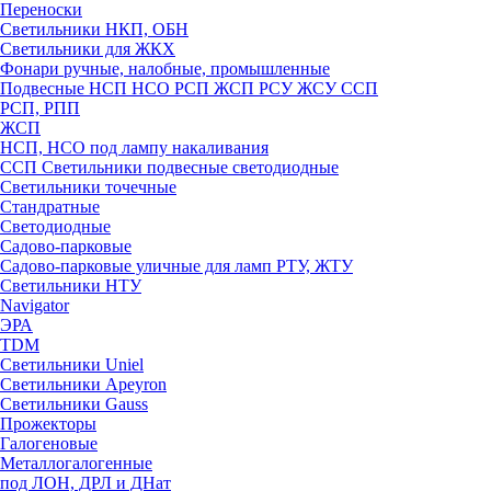
Переноски
Светильники НКП, ОБН
Светильники для ЖКХ
Фонари ручные, налобные, промышленные
Подвесные НСП НСО РСП ЖСП РСУ ЖСУ ССП
РСП, РПП
ЖСП
НСП, НСО под лампу накаливания
ССП Светильники подвесные светодиодные
Светильники точечные
Стандратные
Светодиодные
Садово-парковые
Садово-парковые уличные для ламп РТУ, ЖТУ
Светильники НТУ
Navigator
ЭРА
TDM
Светильники Uniel
Светильники Apeyron
Светильники Gauss
Прожекторы
Галогеновые
Металлогалогенные
под ЛОН, ДРЛ и ДНат