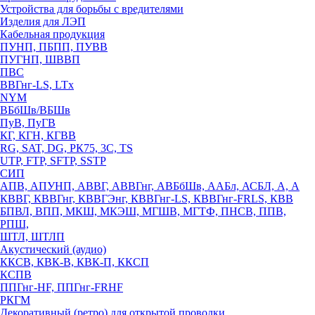
Устройства для борьбы с вредителями
Изделия для ЛЭП
Кабельная продукция
ПУНП, ПБПП, ПУВВ
ПУГНП, ШВВП
ПВС
ВВГнг-LS, LTx
NYM
ВБбШв/ВБШв
ПуВ, ПуГВ
КГ, КГН, КГВВ
RG, SAT, DG, РК75, 3С, TS
UTP, FTP, SFTP, SSTP
СИП
АПВ, АПУНП, АВВГ, АВВГнг, АВБбШв, ААБл, АСБЛ, А, А
КВВГ, КВВГнг, КВВГЭнг, КВВГнг-LS, КВВГнг-FRLS, КВВ
БПВЛ, ВПП, МКШ, МКЭШ, МГШВ, МГТФ, ПНСВ, ППВ,
РПШ,
ШТЛ, ШТЛП
Акустический (аудио)
ККСВ, КВК-В, КВК-П, ККСП
КСПВ
ППГнг-HF, ППГнг-FRHF
РКГМ
Декоративный (ретро) для открытой проводки