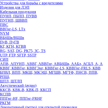
Устройства для борьбы с вредителями
Изделия для ЛЭП
Кабельная продукция
ПУНП, ПБПП, ПУВВ
ПУГНП, ШВВП
ПВС
ВВГнг-LS, LTx
NYM
ВБбШв/ВБШв
ПуВ, ПуГВ
КГ, КГН, КГВВ
RG, SAT, DG, РК75, 3С, TS
UTP, FTP, SFTP, SSTP
СИП
АПВ, АПУНП, АВВГ, АВВГнг, АВБбШв, ААБл, АСБЛ, А, А
КВВГ, КВВГнг, КВВГЭнг, КВВГнг-LS, КВВГнг-FRLS, КВВ
БПВЛ, ВПП, МКШ, МКЭШ, МГШВ, МГТФ, ПНСВ, ППВ,
РПШ,
ШТЛ, ШТЛП
Акустический (аудио)
ККСВ, КВК-В, КВК-П, ККСП
КСПВ
ППГнг-HF, ППГнг-FRHF
РКГМ
Декоративный (ретро) для открытой проводки