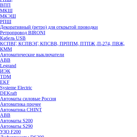
ВПП
МКШ
МКЭШ
РПШ
Декоративный (ретро) для открытой проводки
Ретропровод BIRONI
Кабель USB
КСПВГ, КСПВЭГ, КПСВВ, ПРППМ, ПТПЖ ,П-274, ПВЖ,
КММ
Автоматические выключатели
ABB
Legrand
ИЭК
TDM
EKF
Systeme Electric
DEKraft
Автоматы силовые Россия
Автоматика прочее
Автоматика CHINT
ABB
Автоматы S200
Автоматы S290
УЗО F200