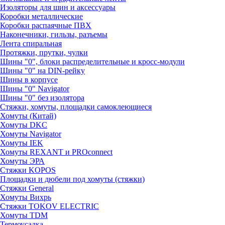
Изоляторы для шин и аксессуары
Коробки металлические
Коробки распаячные ПВХ
Наконечники, гильзы, разъемы
Лента спиральная
Протяжки, прутки, чулки
Шины "0", блоки распределительные и кросс-модули
Шины "0" на DIN-рейку
Шины в корпусе
Шины "0" Navigator
Шины "0" без изолятора
Стяжки, хомуты, площадки самоклеющиеся
Хомуты (Китай)
Хомуты DKC
Хомуты Navigator
Хомуты IEK
Хомуты REXANT и PROconnect
Хомуты ЭРА
Стяжки KOPOS
Площадки и дюбели под хомуты (стяжки)
Стяжки General
Хомуты Вихрь
Стяжки TOKOV ELECTRIC
Хомуты TDM
Термоусадка