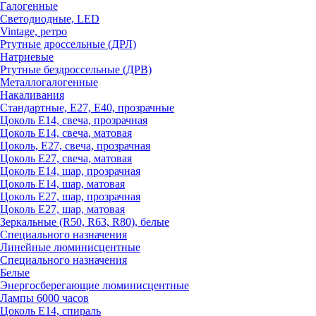
Галогенные
Светодиодные, LED
Vintage, ретро
Ртутные дроссельные (ДРЛ)
Натриевые
Ртутные бездроссельные (ДРВ)
Металлогалогенные
Накаливания
Стандартные, Е27, Е40, прозрачные
Цоколь Е14, свеча, прозрачная
Цоколь Е14, свеча, матовая
Цоколь, Е27, свеча, прозрачная
Цоколь Е27, свеча, матовая
Цоколь Е14, шар, прозрачная
Цоколь Е14, шар, матовая
Цоколь Е27, шар, прозрачная
Цоколь Е27, шар, матовая
Зеркальные (R50, R63, R80), белые
Специального назначения
Линейные люминисцентные
Специального назначения
Белые
Энергосберегающие люминисцентные
Лампы 6000 часов
Цоколь Е14, спираль