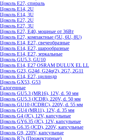
Цоколь Е27, спираль
Цоколь Е14, 2U
Цоколь Е14, 3U
Цоколь Е27, 2U
Цоколь Е27, 3U
Цоколь Е27, Е40, мощные от 36Вт
Цоколь Е27, компактные (5U, 6U, 8U)
Цоколь Е14, Е27, свечеобразные
Цоколь Е14, Е27, шарообразные
Цоколь Е14, Е27, зеркальные
Цоколь GU5.3, GU10
Цоколь Е14, Е27 OSRAM DULUX EL LL
Цоколь G23, G24d, G24q(2), 2G7, 2G11
Цоколь Е14, Е27, цилиндр
Цоколь GX53, G53
Галогенные
Цоколь GU5.3 (MR16), 12V, d. 50 мм
Цоколь GU5.3 (JCDR), 220V, d. 50 мм
Цоколь GU10 (JCDRC), 220V, d. 55 мм
Цоколь GU4 (MR11), 12V, d. 35 мм
Цоколь G4 (JC), 12V, капсульные
Цоколь GY6.35 (JC), 12V, капсульные
Цоколь G6.35 (JCD), 220V, капсульные
Цоколь G9, 220V, капсульные
Цоколь R7s (Прожекторные)