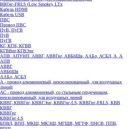
ВВГнг-FRLS (Low Smoke), LTx
Кабель HDMI
Кабель USB
ПВС
Провод ПВС
ПуВ, ПуГВ
ПуВ
ПуГВ
КГ, КГН, КГВВ
КГВВнг,КГВЭнг
АПВ, АПУНП, АВВГ, АВВГнг, АВБбШв, ААБл, АСБЛ, А, А
АПВ
АВВГ
АВБбШв
ААБл, АСБЛ
А - провод алюминиевый, неизолированный, для воздушных
линий
АС - провод алюминиевый, со стальным сердечником,
неизолированный, для воздушных линий
КВВГ, КВВГнг, КВВГЭнг, КВВГнг-LS, КВВГнг-FRLS, КВВ
КВВГ
КВВГнг
КВВГнг-LS
БПВЛ, ВПП, МКШ, МКЭШ, МГШВ, МГТФ, ПНСВ, ППВ,
РПШ,