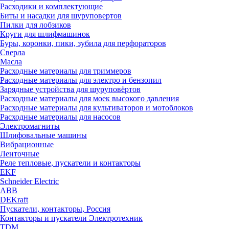
Расходики и комплектующие
Биты и насадки для шуруповертов
Пилки для лобзиков
Круги для шлифмашинок
Буры, коронки, пики, зубила для перфораторов
Сверла
Масла
Расходные материалы для триммеров
Расходные материалы для электро и бензопил
Зарядные устройства для шуруповёртов
Расходные материалы для моек высокого давления
Расходные материалы для культиваторов и мотоблоков
Расходные материалы для насосов
Электромагниты
Шлифовальные машины
Вибрационные
Ленточные
Реле тепловые, пускатели и контакторы
EKF
Schneider Electric
ABB
DEKraft
Пускатели, контакторы, Россия
Контакторы и пускатели Электротехник
TDM