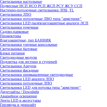
Светильники настольные
Подвесные НСП НСО РСП ЖСП РСУ ЖСУ ССП
Настенно-потолочные светильники ЛПБ, TL
Светильники ЛПО
Светильники потолочные ЛВО типа "армстронг"
Светильники LED пылевлагозащитные аналоги ЛСП
Светильники точечные
Садово-парковые
Прожекторы
Влагозащитные, тип БАННИК
Светильники уличные консольные
Светильники бытовые
Блоки питания
Светодиодные модули
Подсветка для лестниц и ступеней
Светильники Apeyron
Светильники фасадные
Светильники промышленные светодиодные
Светильники LED аналоги ЛПО
Светильники потолочные ЛПО
Светильники LED для потолка типа "армстронг"
Даунтлайты / Downlight
Аварийное освещение
Лента LED и аксессуары
Гирлянды и дюралайт