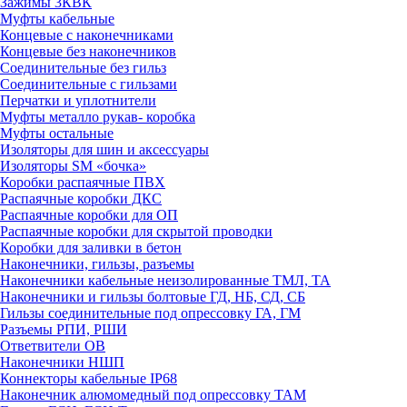
Зажимы 3КВК
Муфты кабельные
Концевые с наконечниками
Концевые без наконечников
Соединительные без гильз
Соединительные с гильзами
Перчатки и уплотнители
Муфты металло рукав- коробка
Муфты остальные
Изоляторы для шин и аксессуары
Изоляторы SM «бочка»
Коробки распаячные ПВХ
Распаячные коробки ДКС
Распаячные коробки для ОП
Распаячные коробки для скрытой проводки
Коробки для заливки в бетон
Наконечники, гильзы, разъемы
Наконечники кабельные неизолированные ТМЛ, ТА
Наконечники и гильзы болтовые ГД, НБ, СД, СБ
Гильзы соединительные под опрессовку ГА, ГМ
Разъемы РПИ, РШИ
Ответвители ОВ
Наконечники НШП
Коннекторы кабельные IP68
Наконечник алюмомедный под опрессовку ТАМ