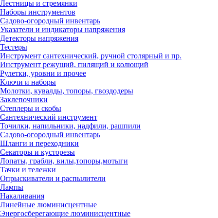
Лестницы и стремянки
Наборы инструментов
Садово-огородный инвентарь
Указатели и индикаторы напряжения
Детекторы напряжения
Тестеры
Инструмент сантехнический, ручной столярный и пр.
Инструмент режущий, пилящий и колющий
Рулетки, уровни и прочее
Ключи и наборы
Молотки, кувалды, топоры, гвоздодеры
Заклепочники
Степлеры и скобы
Сантехнический инструмент
Точилки, напильники, надфили, рашпили
Садово-огородный инвентарь
Шланги и переходники
Секаторы и кусторезы
Лопаты, грабли, вилы,топоры,мотыги
Тачки и тележки
Опрыскиватели и распылители
Лампы
Накаливания
Линейные люминисцентные
Энергосберегающие люминисцентные