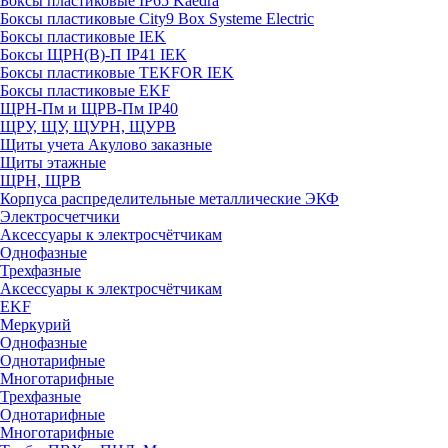
Боксы пластиковые IP65 Kaedra
Боксы пластиковые City9 Box Systeme Electric
Боксы пластиковые IEK
Боксы ЩРН(В)-П IP41 IEK
Боксы пластиковые TEKFOR IEK
Боксы пластиковые EKF
ЩРН-Пм и ЩРВ-Пм IP40
ЩРУ, ЩУ, ЩУРН, ЩУРВ
Щиты учета Акулово заказные
Щиты этажные
ЩРН, ЩРВ
Корпуса распределительные металлические ЭКФ
Электросчетчики
Аксессуары к электросчётчикам
Однофазные
Трехфазные
Аксессуары к электросчётчикам
EKF
Меркурий
Однофазные
Однотарифные
Многотарифные
Трехфазные
Однотарифные
Многотарифные