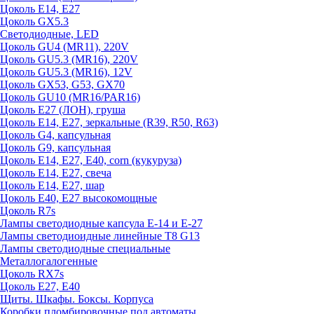
Цоколь E14, E27
Цоколь GX5.3
Светодиодные, LED
Цоколь GU4 (MR11), 220V
Цоколь GU5.3 (MR16), 220V
Цоколь GU5.3 (MR16), 12V
Цоколь GX53, G53, GX70
Цоколь GU10 (MR16/PAR16)
Цоколь Е27 (ЛОН), груша
Цоколь Е14, Е27, зеркальные (R39, R50, R63)
Цоколь G4, капсульная
Цоколь G9, капсульная
Цоколь Е14, Е27, Е40, corn (кукуруза)
Цоколь Е14, Е27, свеча
Цоколь Е14, Е27, шар
Цоколь Е40, Е27 высокомощные
Цоколь R7s
Лампы светодиодные капсула Е-14 и Е-27
Лампы светодиоидные линейные T8 G13
Лампы светодиодные специальные
Металлогалогенные
Цоколь RX7s
Цоколь Е27, E40
Щиты. Шкафы. Боксы. Корпуса
Коробки пломбировочные под автоматы