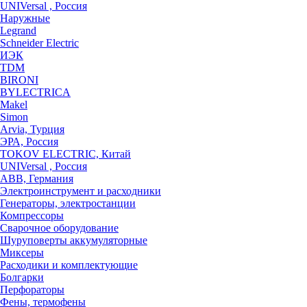
UNIVersal , Россия
Наружные
Legrand
Schneider Electric
ИЭК
TDM
BIRONI
BYLECTRICA
Makel
Simon
Arvia, Турция
ЭРА, Россия
TOKOV ELECTRIC, Китай
UNIVersal , Россия
ABB, Германия
Электроинструмент и расходники
Генераторы, электростанции
Компрессоры
Сварочное оборудование
Шуруповерты аккумуляторные
Миксеры
Расходики и комплектующие
Болгарки
Перфораторы
Фены, термофены