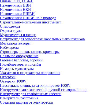
Гильзы ГСИ, ГСИ-Т
Наконечники НВИ
Наконечники НКИ
Наконечники НШВИ
Наконечники НШВИ на 2 провода
Строительно-монтажный инструмент
Спецодежда
Охрана труда
Мультиметры и клещи
Иструмент для опрессовки кабельных наконечников
Металлодетекторы
Кабелерезы
Стрипперы, ножи, клещи, кримперы
Паяльное оборудование
Газовые баллоны, горелки
Пломбираторы и пломбы
Наморы, мультитулы
Указатели и индикаторы напряжения
Отвертки
Отвертки 1000V
Пассатижи, клещи, кусачки и прочее 1000V
Инструмент сантехнический, ручной столярный и пр.
Инструмент для слаботочных кабелей
Измерители расстояния
Средства защиты от электротока