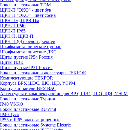
Боксы пластиковые TDM
ЩРН-П "ЭКО" - цвет бук
ЩРН-П "ЭКО" - цвет сосна
ЩРН-Пм, ЩРВ-Пм
ЩРН-П IP40
ЩРН-П IP65
ЩРН-П, ЩРВ-П
ЩРН-П (б) с белой дверцей
Шкафы металлические пустые
Шкафы металлические ДКС
Щиты пустые IP54 Россия
Щиты ИЭК
Щиты пустые IP31 Россия
Боксы пластиковые и аксессуары TEKFOR
Комплектующие TEKFOR
Корпуса ВРУ, ШЭС, ЩО, ЩЭ, УЭРМ
Корпуса и панели ВРУ ВАС
Аксессуары и комплектующие для ВРУ, ШЭС, ЩО, ЩЭ, УЭРМ
Боксы пластиковые Турция
IP40 VI-KO
Боксы пластиковые RUVinil
IP40 Тусо
IP55 и IP65 влагозащищенные
Боксы пластиковые Systeme Electric