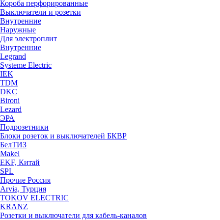
Короба перфорированные
Выключатели и розетки
Внутренние
Наружные
Для электроплит
Внутренние
Legrand
Systeme Electric
IEK
TDM
DKC
Bironi
Lezard
ЭРА
Подрозетники
Блоки розеток и выключателей БКВР
БелТИЗ
Makel
EKF, Китай
SPL
Прочие Россия
Arvia, Турция
TOKOV ELECTRIC
KRANZ
Розетки и выключатели для кабель-каналов