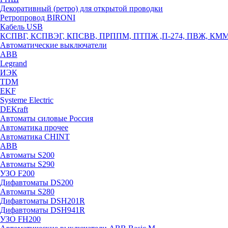
Декоративный (ретро) для открытой проводки
Ретропровод BIRONI
Кабель USB
КСПВГ, КСПВЭГ, КПСВВ, ПРППМ, ПТПЖ ,П-274, ПВЖ, КМ
Автоматические выключатели
ABB
Legrand
ИЭК
TDM
EKF
Systeme Electric
DEKraft
Автоматы силовые Россия
Автоматика прочее
Автоматика CHINT
ABB
Автоматы S200
Автоматы S290
УЗО F200
Дифавтоматы DS200
Автоматы S280
Дифавтоматы DSH201R
Дифавтоматы DSH941R
УЗО FH200