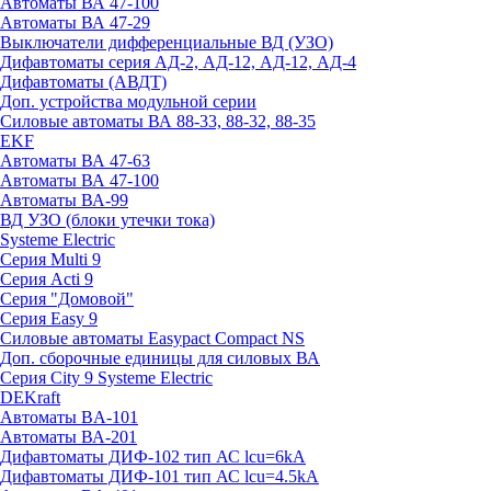
Автоматы ВА 47-100
Автоматы ВА 47-29
Выключатели дифференциальные ВД (УЗО)
Дифавтоматы серия АД-2, АД-12, АД-12, АД-4
Дифавтоматы (АВДТ)
Доп. устройства модульной серии
Силовые автоматы ВА 88-33, 88-32, 88-35
EKF
Автоматы ВА 47-63
Автоматы ВА 47-100
Автоматы ВА-99
ВД УЗО (блоки утечки тока)
Systeme Electric
Серия Multi 9
Серия Acti 9
Серия "Домовой"
Серия Easy 9
Силовые автоматы Easypact Compact NS
Доп. сборочные единицы для силовых ВА
Серия City 9 Systeme Electric
DEKraft
Автоматы BA-101
Автоматы ВА-201
Дифавтоматы ДИФ-102 тип АС lcu=6kA
Дифавтоматы ДИФ-101 тип АС lcu=4.5kA