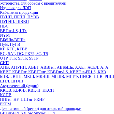
Устройства для борьбы с вредителями
Изделия для ЛЭП
Кабельная продукция
ПУНП, ПБПП, ПУВВ
ПУГНП, ШВВП
ПВС
ВВГнг-LS, LTx
NYM
ВБбШв/ВБШв
ПуВ, ПуГВ
КГ, КГН, КГВВ
RG, SAT, DG, РК75, 3С, TS
UTP, FTP, SFTP, SSTP
СИП
АПВ, АПУНП, АВВГ, АВВГнг, АВБбШв, ААБл, АСБЛ, А, А
КВВГ, КВВГнг, КВВГЭнг, КВВГнг-LS, КВВГнг-FRLS, КВВ
БПВЛ, ВПП, МКШ, МКЭШ, МГШВ, МГТФ, ПНСВ, ППВ, РПШ
ШТЛ, ШТЛП
Акустический (аудио)
ККСВ, КВК-В, КВК-П, ККСП
КСПВ
ППГнг-HF, ППГнг-FRHF
РКГМ
Декоративный (ретро) для открытой проводки
ВВГнг-FRLS (Low Smoke), LTx