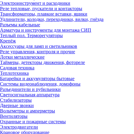
Электроинструмент и расходники
Реле тепловые, пускатели и контакторы
Трансформаторы, плавкие вставки, ящики
Удлинители, колодки, переходники, вилки, гнёзда
Разъемы кабельные
Арматура и инструменты для монтажа СИП
Теплый пол. Терморегуляторы
Крепёж
Аксессуары для ламп и светильников
Реле управления, контроля и прочие
Лотки металлические
Таймеры, детекторы движения, фотореле
Садовая техника
Теплотехника
Батарейки и аккумуляторы бытовые
Системы видеонаблюдения, домофоны
Разъединители и рубильники
Светосигнальная аппаратура
Стабилизаторы
Дверные звонки
Вольтметры и амперметры
Вентиляторы
Охранные и пожарные системы
Электродвигатели
Крановое оборудование