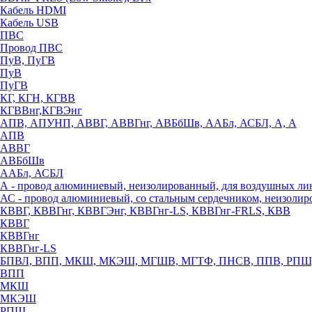
Кабель HDMI
Кабель USB
ПВС
Провод ПВС
ПуВ, ПуГВ
ПуВ
ПуГВ
КГ, КГН, КГВВ
КГВВнг,КГВЭнг
АПВ, АПУНП, АВВГ, АВВГнг, АВБбШв, ААБл, АСБЛ, А, А
АПВ
АВВГ
АВБбШв
ААБл, АСБЛ
А - провод алюминиевый, неизолированный, для воздушных ли
АС - провод алюминиевый, со стальным сердечником, неизоли
КВВГ, КВВГнг, КВВГЭнг, КВВГнг-LS, КВВГнг-FRLS, КВВ
КВВГ
КВВГнг
КВВГнг-LS
БПВЛ, ВПП, МКШ, МКЭШ, МГШВ, МГТФ, ПНСВ, ППВ, РПШ
ВПП
МКШ
МКЭШ
РПШ