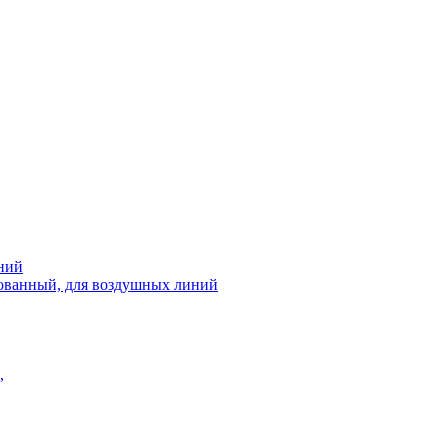
ний
рованный, для воздушных линий
,