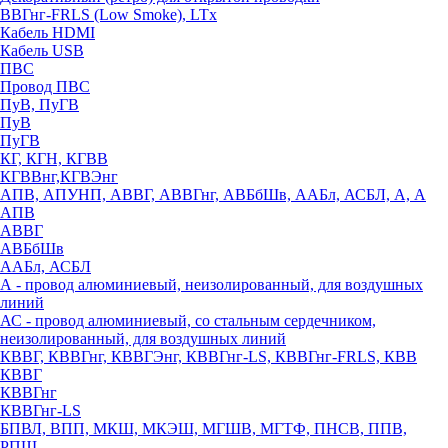
ВВГнг-FRLS (Low Smoke), LTx
Кабель HDMI
Кабель USB
ПВС
Провод ПВС
ПуВ, ПуГВ
ПуВ
ПуГВ
КГ, КГН, КГВВ
КГВВнг,КГВЭнг
АПВ, АПУНП, АВВГ, АВВГнг, АВБбШв, ААБл, АСБЛ, А, А
АПВ
АВВГ
АВБбШв
ААБл, АСБЛ
А - провод алюминиевый, неизолированный, для воздушных
линий
АС - провод алюминиевый, со стальным сердечником,
неизолированный, для воздушных линий
КВВГ, КВВГнг, КВВГЭнг, КВВГнг-LS, КВВГнг-FRLS, КВВ
КВВГ
КВВГнг
КВВГнг-LS
БПВЛ, ВПП, МКШ, МКЭШ, МГШВ, МГТФ, ПНСВ, ППВ,
РПШ,