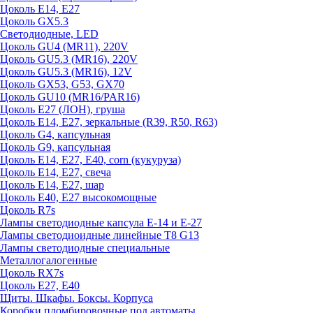
Цоколь E14, E27
Цоколь GX5.3
Светодиодные, LED
Цоколь GU4 (MR11), 220V
Цоколь GU5.3 (MR16), 220V
Цоколь GU5.3 (MR16), 12V
Цоколь GX53, G53, GX70
Цоколь GU10 (MR16/PAR16)
Цоколь Е27 (ЛОН), груша
Цоколь Е14, Е27, зеркальные (R39, R50, R63)
Цоколь G4, капсульная
Цоколь G9, капсульная
Цоколь Е14, Е27, Е40, corn (кукуруза)
Цоколь Е14, Е27, свеча
Цоколь Е14, Е27, шар
Цоколь Е40, Е27 высокомощные
Цоколь R7s
Лампы светодиодные капсула Е-14 и Е-27
Лампы светодиоидные линейные T8 G13
Лампы светодиодные специальные
Металлогалогенные
Цоколь RX7s
Цоколь Е27, E40
Щиты. Шкафы. Боксы. Корпуса
Коробки пломбировочные под автоматы