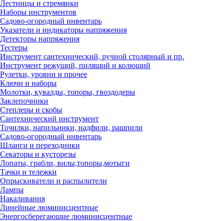
Лестницы и стремянки
Наборы инструментов
Садово-огородный инвентарь
Указатели и индикаторы напряжения
Детекторы напряжения
Тестеры
Инструмент сантехнический, ручной столярный и пр.
Инструмент режущий, пилящий и колющий
Рулетки, уровни и прочее
Ключи и наборы
Молотки, кувалды, топоры, гвоздодеры
Заклепочники
Степлеры и скобы
Сантехнический инструмент
Точилки, напильники, надфили, рашпили
Садово-огородный инвентарь
Шланги и переходники
Секаторы и кусторезы
Лопаты, грабли, вилы,топоры,мотыги
Тачки и тележки
Опрыскиватели и распылители
Лампы
Накаливания
Линейные люминисцентные
Энергосберегающие люминисцентные