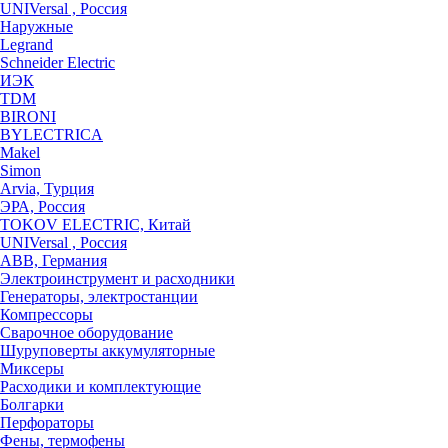
UNIVersal , Россия
Наружные
Legrand
Schneider Electric
ИЭК
TDM
BIRONI
BYLECTRICA
Makel
Simon
Arvia, Турция
ЭРА, Россия
TOKOV ELECTRIC, Китай
UNIVersal , Россия
ABB, Германия
Электроинструмент и расходники
Генераторы, электростанции
Компрессоры
Сварочное оборудование
Шуруповерты аккумуляторные
Миксеры
Расходики и комплектующие
Болгарки
Перфораторы
Фены, термофены