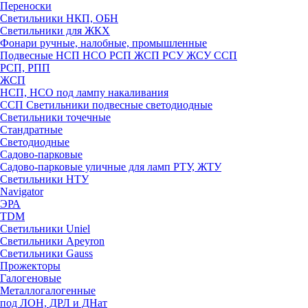
Переноски
Светильники НКП, ОБН
Светильники для ЖКХ
Фонари ручные, налобные, промышленные
Подвесные НСП НСО РСП ЖСП РСУ ЖСУ ССП
РСП, РПП
ЖСП
НСП, НСО под лампу накаливания
ССП Светильники подвесные светодиодные
Светильники точечные
Стандратные
Светодиодные
Садово-парковые
Садово-парковые уличные для ламп РТУ, ЖТУ
Светильники НТУ
Navigator
ЭРА
TDM
Светильники Uniel
Светильники Apeyron
Светильники Gauss
Прожекторы
Галогеновые
Металлогалогенные
под ЛОН, ДРЛ и ДНат