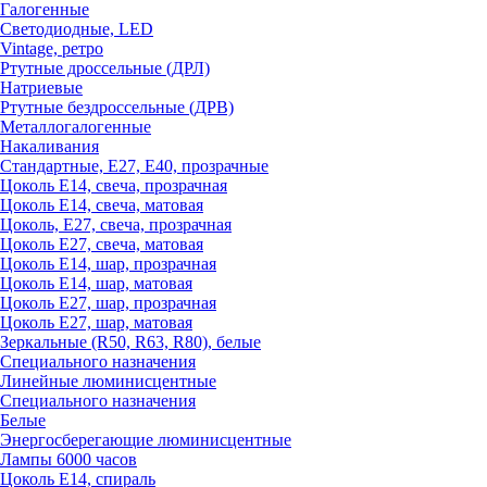
Галогенные
Светодиодные, LED
Vintage, ретро
Ртутные дроссельные (ДРЛ)
Натриевые
Ртутные бездроссельные (ДРВ)
Металлогалогенные
Накаливания
Стандартные, Е27, Е40, прозрачные
Цоколь Е14, свеча, прозрачная
Цоколь Е14, свеча, матовая
Цоколь, Е27, свеча, прозрачная
Цоколь Е27, свеча, матовая
Цоколь Е14, шар, прозрачная
Цоколь Е14, шар, матовая
Цоколь Е27, шар, прозрачная
Цоколь Е27, шар, матовая
Зеркальные (R50, R63, R80), белые
Специального назначения
Линейные люминисцентные
Специального назначения
Белые
Энергосберегающие люминисцентные
Лампы 6000 часов
Цоколь Е14, спираль