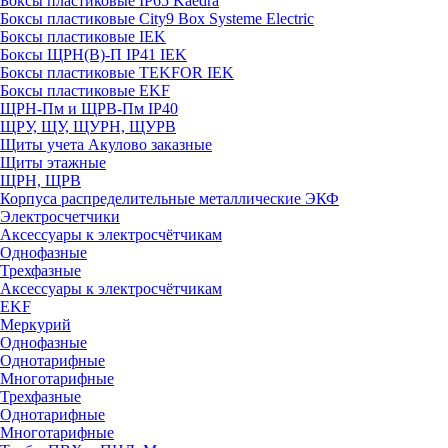
Боксы пластиковые IP65 Kaedra
Боксы пластиковые City9 Box Systeme Electric
Боксы пластиковые IEK
Боксы ЩРН(В)-П IP41 IEK
Боксы пластиковые TEKFOR IEK
Боксы пластиковые EKF
ЩРН-Пм и ЩРВ-Пм IP40
ЩРУ, ЩУ, ЩУРН, ЩУРВ
Щиты учета Акулово заказные
Щиты этажные
ЩРН, ЩРВ
Корпуса распределительные металлические ЭКФ
Электросчетчики
Аксессуары к электросчётчикам
Однофазные
Трехфазные
Аксессуары к электросчётчикам
EKF
Меркурий
Однофазные
Однотарифные
Многотарифные
Трехфазные
Однотарифные
Многотарифные