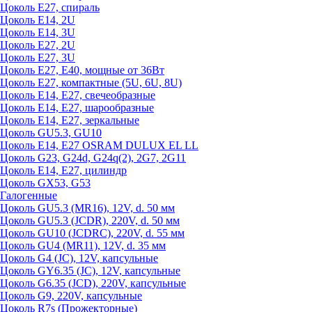
Цоколь Е27, спираль
Цоколь Е14, 2U
Цоколь Е14, 3U
Цоколь Е27, 2U
Цоколь Е27, 3U
Цоколь Е27, Е40, мощные от 36Вт
Цоколь Е27, компактные (5U, 6U, 8U)
Цоколь Е14, Е27, свечеобразные
Цоколь Е14, Е27, шарообразные
Цоколь Е14, Е27, зеркальные
Цоколь GU5.3, GU10
Цоколь Е14, Е27 OSRAM DULUX EL LL
Цоколь G23, G24d, G24q(2), 2G7, 2G11
Цоколь Е14, Е27, цилиндр
Цоколь GX53, G53
Галогенные
Цоколь GU5.3 (MR16), 12V, d. 50 мм
Цоколь GU5.3 (JCDR), 220V, d. 50 мм
Цоколь GU10 (JCDRC), 220V, d. 55 мм
Цоколь GU4 (MR11), 12V, d. 35 мм
Цоколь G4 (JC), 12V, капсульные
Цоколь GY6.35 (JC), 12V, капсульные
Цоколь G6.35 (JCD), 220V, капсульные
Цоколь G9, 220V, капсульные
Цоколь R7s (Прожекторные)