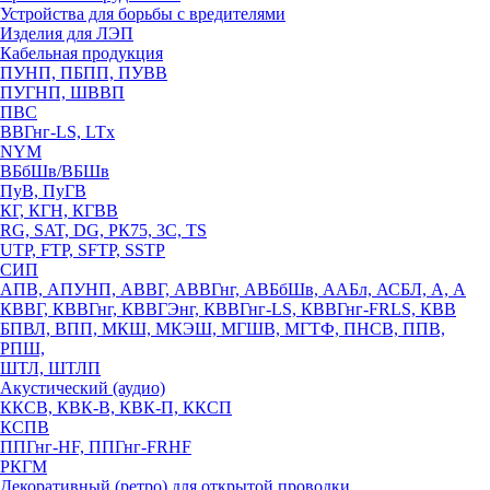
Устройства для борьбы с вредителями
Изделия для ЛЭП
Кабельная продукция
ПУНП, ПБПП, ПУВВ
ПУГНП, ШВВП
ПВС
ВВГнг-LS, LTx
NYM
ВБбШв/ВБШв
ПуВ, ПуГВ
КГ, КГН, КГВВ
RG, SAT, DG, РК75, 3С, TS
UTP, FTP, SFTP, SSTP
СИП
АПВ, АПУНП, АВВГ, АВВГнг, АВБбШв, ААБл, АСБЛ, А, А
КВВГ, КВВГнг, КВВГЭнг, КВВГнг-LS, КВВГнг-FRLS, КВВ
БПВЛ, ВПП, МКШ, МКЭШ, МГШВ, МГТФ, ПНСВ, ППВ,
РПШ,
ШТЛ, ШТЛП
Акустический (аудио)
ККСВ, КВК-В, КВК-П, ККСП
КСПВ
ППГнг-HF, ППГнг-FRHF
РКГМ
Декоративный (ретро) для открытой проводки