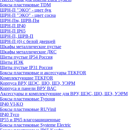
Боксы пластиковые TDM
ЩРН-П "ЭКО" - цвет бук
ЩРН-П "ЭКО" - цвет сосна
ЩРН-Пм, ЩРВ-Пм
ЩРН-П IP40
ЩРН-П IP65
ЩРН-П, ЩРВ-П
ЩРН-П (б) с белой дверцей
Шкафы металлические пустые
Шкафы металлические ДКС
Щиты пустые IP54 Россия
Щиты ИЭК
Щиты пустые IP31 Россия
Боксы пластиковые и аксессуары TEKFOR
Комплектующие TEKFOR
Корпуса ВРУ, ШЭС, ЩО, ЩЭ, УЭРМ
Корпуса и панели ВРУ ВАС
Аксессуары и комплектующие для ВРУ, ШЭС, ЩО, ЩЭ, УЭРМ
Боксы пластиковые Турция
IP40 VI-KO
Боксы пластиковые RUVinil
IP40 Тусо
IP55 и IP65 влагозащищенные
Боксы пластиковые Systeme Electric