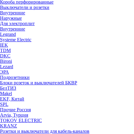
Короба перфорированные
Выключатели и розетки
Внутренние
Наружные
Для электроплит
Внутренние
Legrand
Systeme Electric
IEK
TDM
DKC
Bironi
Lezard
ЭРА
Подрозетники
Блоки розеток и выключателей БКВР
БелТИЗ
Makel
EKF, Китай
SPL
Прочие Россия
Arvia, Турция
TOKOV ELECTRIC
KRANZ
Розетки и выключатели для кабель-каналов