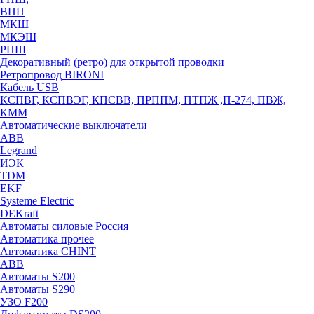
ВПП
МКШ
МКЭШ
РПШ
Декоративный (ретро) для открытой проводки
Ретропровод BIRONI
Кабель USB
КСПВГ, КСПВЭГ, КПСВВ, ПРППМ, ПТПЖ ,П-274, ПВЖ,
КММ
Автоматические выключатели
ABB
Legrand
ИЭК
TDM
EKF
Systeme Electric
DEKraft
Автоматы силовые Россия
Автоматика прочее
Автоматика CHINT
ABB
Автоматы S200
Автоматы S290
УЗО F200