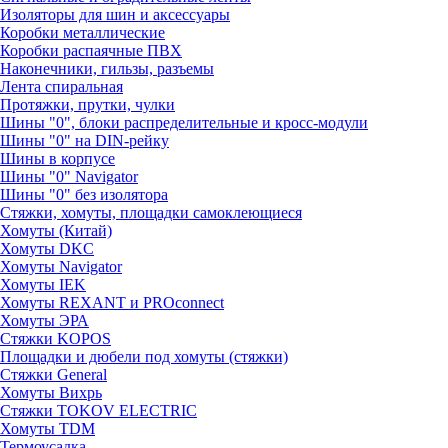
Изоляторы для шин и аксессуары
Коробки металлические
Коробки распаячные ПВХ
Наконечники, гильзы, разъемы
Лента спиральная
Протяжки, прутки, чулки
Шины "0", блоки распределительные и кросс-модули
Шины "0" на DIN-рейку
Шины в корпусе
Шины "0" Navigator
Шины "0" без изолятора
Стяжки, хомуты, площадки самоклеющиеся
Хомуты (Китай)
Хомуты DKC
Хомуты Navigator
Хомуты IEK
Хомуты REXANT и PROconnect
Хомуты ЭРА
Стяжки KOPOS
Площадки и дюбели под хомуты (стяжки)
Стяжки General
Хомуты Вихрь
Стяжки TOKOV ELECTRIC
Хомуты TDM
Термоусадка