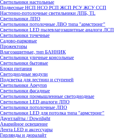
Светильники настольные
Подвесные НСП НСО РСП ЖСП РСУ ЖСУ ССП
Настенно-потолочные светильники ЛПБ, TL
Светильники ЛПО
Светильники потолочные ЛВО типа "армстронг"
Светильники LED пылевлагозащитные аналоги ЛСП
Светильники точечные
Садово-парковые
Прожекторы
Влагозащитные, тип БАННИК
Светильники уличные консольные
Светильники бытовые
Блоки питания
Светодиодные модули
Подсветка для лестниц и ступеней
Светильники Apeyron
Светильники фасадные
Светильники промышленные светодиодные
Светильники LED аналоги ЛПО
Светильники потолочные ЛПО
Светильники LED для потолка типа "армстронг"
Даунтлайты / Downlight
Аварийное освещение
Лента LED и аксессуары
Гирлянды и дюралайт