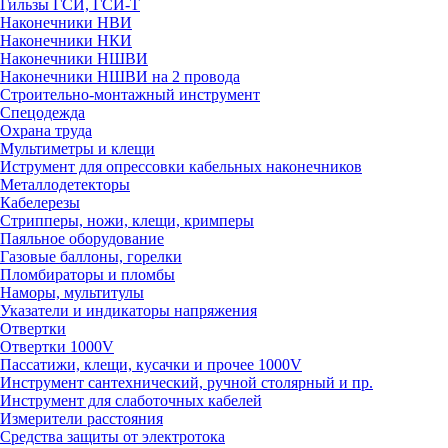
Гильзы ГСИ, ГСИ-Т
Наконечники НВИ
Наконечники НКИ
Наконечники НШВИ
Наконечники НШВИ на 2 провода
Строительно-монтажный инструмент
Спецодежда
Охрана труда
Мультиметры и клещи
Иструмент для опрессовки кабельных наконечников
Металлодетекторы
Кабелерезы
Стрипперы, ножи, клещи, кримперы
Паяльное оборудование
Газовые баллоны, горелки
Пломбираторы и пломбы
Наморы, мультитулы
Указатели и индикаторы напряжения
Отвертки
Отвертки 1000V
Пассатижи, клещи, кусачки и прочее 1000V
Инструмент сантехнический, ручной столярный и пр.
Инструмент для слаботочных кабелей
Измерители расстояния
Средства защиты от электротока