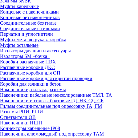
Зажимы 3КВК
Муфты кабельные
Концевые с наконечниками
Концевые без наконечников
Соединительные без гильз
Соединительные с гильзами
Перчатки и уплотнители
Муфты металло рукав- коробка
Муфты остальные
Изоляторы для шин и аксессуары
Изоляторы SM «бочка»
Коробки распаячные ПВХ
Распаячные коробки ДКС
Распаячные коробки для ОП
Распаячные коробки для скрытой проводки
Коробки для заливки в бетон
Наконечники, гильзы, разъемы
Наконечники кабельные неизолированные ТМЛ, ТА
Наконечники и гильзы болтовые ГД, НБ, СД, СБ
Гильзы соединительные под опрессовку ГА, ГМ
Разъемы РПИ, РШИ
Ответвители ОВ
Наконечники НШП
Коннекторы кабельные IP68
Наконечник алюмомедный под опрессовку ТАМ