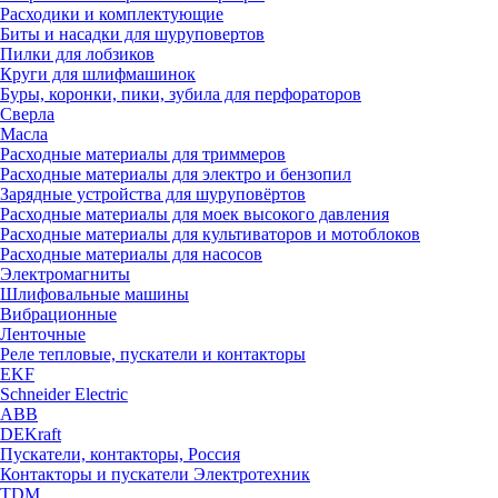
Расходики и комплектующие
Биты и насадки для шуруповертов
Пилки для лобзиков
Круги для шлифмашинок
Буры, коронки, пики, зубила для перфораторов
Сверла
Масла
Расходные материалы для триммеров
Расходные материалы для электро и бензопил
Зарядные устройства для шуруповёртов
Расходные материалы для моек высокого давления
Расходные материалы для культиваторов и мотоблоков
Расходные материалы для насосов
Электромагниты
Шлифовальные машины
Вибрационные
Ленточные
Реле тепловые, пускатели и контакторы
EKF
Schneider Electric
ABB
DEKraft
Пускатели, контакторы, Россия
Контакторы и пускатели Электротехник
TDM