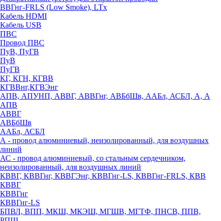
ВВГнг-FRLS (Low Smoke), LTx
Кабель HDMI
Кабель USB
ПВС
Провод ПВС
ПуВ, ПуГВ
ПуВ
ПуГВ
КГ, КГН, КГВВ
КГВВнг,КГВЭнг
АПВ, АПУНП, АВВГ, АВВГнг, АВБбШв, ААБл, АСБЛ, А, А
АПВ
АВВГ
АВБбШв
ААБл, АСБЛ
А - провод алюминиевый, неизолированный, для воздушных
линий
АС - провод алюминиевый, со стальным сердечником,
неизолированный, для воздушных линий
КВВГ, КВВГнг, КВВГЭнг, КВВГнг-LS, КВВГнг-FRLS, КВВ
КВВГ
КВВГнг
КВВГнг-LS
БПВЛ, ВПП, МКШ, МКЭШ, МГШВ, МГТФ, ПНСВ, ППВ,
РПШ,