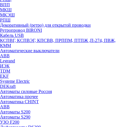
ВПП
МКШ
МКЭШ
РПШ
Декоративный (ретро) для открытой проводки
Ретропровод BIRONI
Кабель USB
КСПВГ, КСПВЭГ, КПСВВ, ПРППМ, ПТПЖ ,П-274, ПВЖ,
КММ
Автоматические выключатели
ABB
Legrand
ИЭК
TDM
EKF
Systeme Electric
DEKraft
Автоматы силовые Россия
Автоматика прочее
Автоматика CHINT
ABB
Автоматы S200
Автоматы S290
УЗО F200