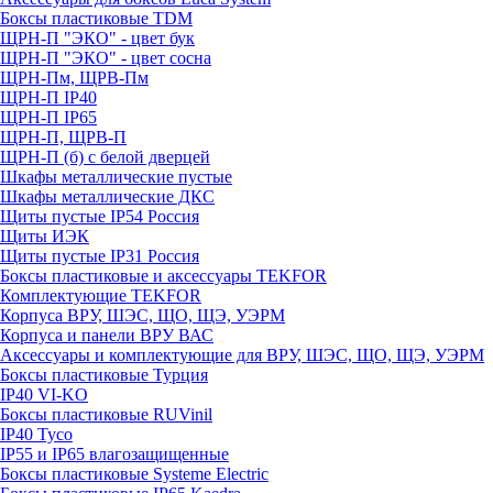
Боксы пластиковые TDM
ЩРН-П "ЭКО" - цвет бук
ЩРН-П "ЭКО" - цвет сосна
ЩРН-Пм, ЩРВ-Пм
ЩРН-П IP40
ЩРН-П IP65
ЩРН-П, ЩРВ-П
ЩРН-П (б) с белой дверцей
Шкафы металлические пустые
Шкафы металлические ДКС
Щиты пустые IP54 Россия
Щиты ИЭК
Щиты пустые IP31 Россия
Боксы пластиковые и аксессуары TEKFOR
Комплектующие TEKFOR
Корпуса ВРУ, ШЭС, ЩО, ЩЭ, УЭРМ
Корпуса и панели ВРУ ВАС
Аксессуары и комплектующие для ВРУ, ШЭС, ЩО, ЩЭ, УЭРМ
Боксы пластиковые Турция
IP40 VI-KO
Боксы пластиковые RUVinil
IP40 Тусо
IP55 и IP65 влагозащищенные
Боксы пластиковые Systeme Electric