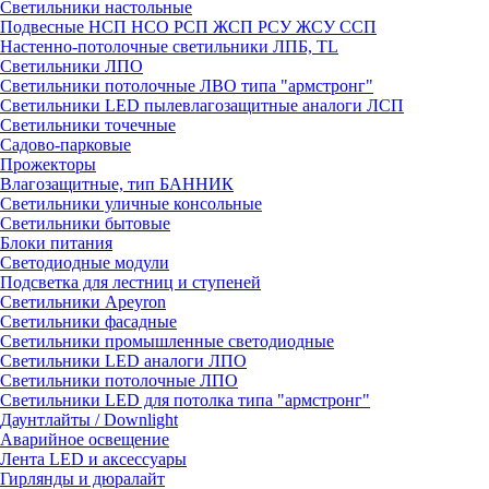
Светильники настольные
Подвесные НСП НСО РСП ЖСП РСУ ЖСУ ССП
Настенно-потолочные светильники ЛПБ, TL
Светильники ЛПО
Светильники потолочные ЛВО типа "армстронг"
Светильники LED пылевлагозащитные аналоги ЛСП
Светильники точечные
Садово-парковые
Прожекторы
Влагозащитные, тип БАННИК
Светильники уличные консольные
Светильники бытовые
Блоки питания
Светодиодные модули
Подсветка для лестниц и ступеней
Светильники Apeyron
Светильники фасадные
Светильники промышленные светодиодные
Светильники LED аналоги ЛПО
Светильники потолочные ЛПО
Светильники LED для потолка типа "армстронг"
Даунтлайты / Downlight
Аварийное освещение
Лента LED и аксессуары
Гирлянды и дюралайт