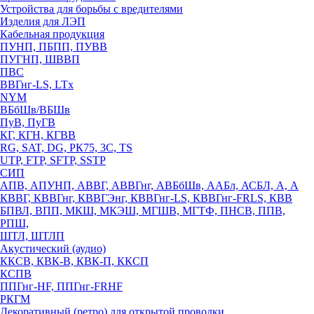
Устройства для борьбы с вредителями
Изделия для ЛЭП
Кабельная продукция
ПУНП, ПБПП, ПУВВ
ПУГНП, ШВВП
ПВС
ВВГнг-LS, LTx
NYM
ВБбШв/ВБШв
ПуВ, ПуГВ
КГ, КГН, КГВВ
RG, SAT, DG, РК75, 3С, TS
UTP, FTP, SFTP, SSTP
СИП
АПВ, АПУНП, АВВГ, АВВГнг, АВБбШв, ААБл, АСБЛ, А, А
КВВГ, КВВГнг, КВВГЭнг, КВВГнг-LS, КВВГнг-FRLS, КВВ
БПВЛ, ВПП, МКШ, МКЭШ, МГШВ, МГТФ, ПНСВ, ППВ,
РПШ,
ШТЛ, ШТЛП
Акустический (аудио)
ККСВ, КВК-В, КВК-П, ККСП
КСПВ
ППГнг-HF, ППГнг-FRHF
РКГМ
Декоративный (ретро) для открытой проводки