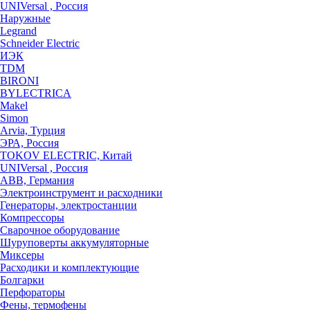
UNIVersal , Россия
Наружные
Legrand
Schneider Electric
ИЭК
TDM
BIRONI
BYLECTRICA
Makel
Simon
Arvia, Турция
ЭРА, Россия
TOKOV ELECTRIC, Китай
UNIVersal , Россия
ABB, Германия
Электроинструмент и расходники
Генераторы, электростанции
Компрессоры
Сварочное оборудование
Шуруповерты аккумуляторные
Миксеры
Расходики и комплектующие
Болгарки
Перфораторы
Фены, термофены