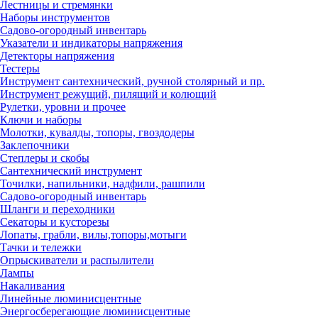
Лестницы и стремянки
Наборы инструментов
Садово-огородный инвентарь
Указатели и индикаторы напряжения
Детекторы напряжения
Тестеры
Инструмент сантехнический, ручной столярный и пр.
Инструмент режущий, пилящий и колющий
Рулетки, уровни и прочее
Ключи и наборы
Молотки, кувалды, топоры, гвоздодеры
Заклепочники
Степлеры и скобы
Сантехнический инструмент
Точилки, напильники, надфили, рашпили
Садово-огородный инвентарь
Шланги и переходники
Секаторы и кусторезы
Лопаты, грабли, вилы,топоры,мотыги
Тачки и тележки
Опрыскиватели и распылители
Лампы
Накаливания
Линейные люминисцентные
Энергосберегающие люминисцентные