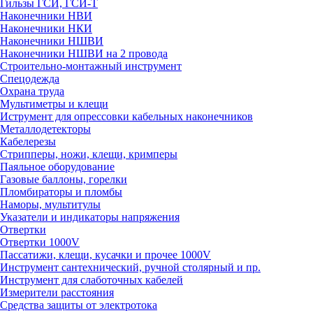
Гильзы ГСИ, ГСИ-Т
Наконечники НВИ
Наконечники НКИ
Наконечники НШВИ
Наконечники НШВИ на 2 провода
Строительно-монтажный инструмент
Спецодежда
Охрана труда
Мультиметры и клещи
Иструмент для опрессовки кабельных наконечников
Металлодетекторы
Кабелерезы
Стрипперы, ножи, клещи, кримперы
Паяльное оборудование
Газовые баллоны, горелки
Пломбираторы и пломбы
Наморы, мультитулы
Указатели и индикаторы напряжения
Отвертки
Отвертки 1000V
Пассатижи, клещи, кусачки и прочее 1000V
Инструмент сантехнический, ручной столярный и пр.
Инструмент для слаботочных кабелей
Измерители расстояния
Средства защиты от электротока