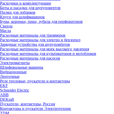
Расходики и комплектующие
Биты и насадки для шуруповертов
Пилки для лобзиков
Круги для шлифмашинок
Буры, коронки, пики, зубила для перфораторов
Сверла
Масла
Расходные материалы для триммеров
Расходные материалы для электро и бензопил
Зарядные устройства для шуруповёртов
Расходные материалы для моек высокого давления
Расходные материалы для культиваторов и мотоблоков
Расходные материалы для насосов
Электромагниты
Шлифовальные машины
Вибрационные
Ленточные
Реле тепловые, пускатели и контакторы
EKF
Schneider Electric
ABB
DEKraft
Пускатели, контакторы, Россия
Контакторы и пускатели Электротехник
TDM