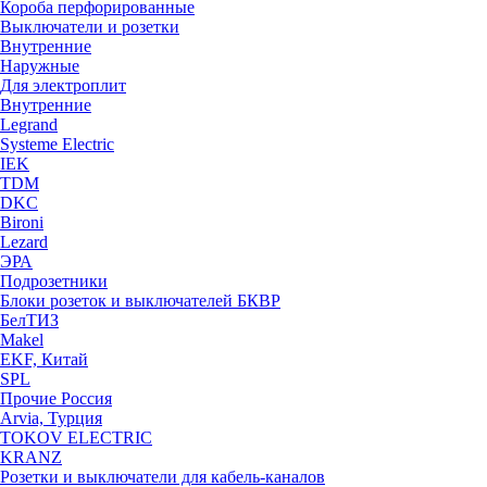
Короба перфорированные
Выключатели и розетки
Внутренние
Наружные
Для электроплит
Внутренние
Legrand
Systeme Electric
IEK
TDM
DKC
Bironi
Lezard
ЭРА
Подрозетники
Блоки розеток и выключателей БКВР
БелТИЗ
Makel
EKF, Китай
SPL
Прочие Россия
Arvia, Турция
TOKOV ELECTRIC
KRANZ
Розетки и выключатели для кабель-каналов