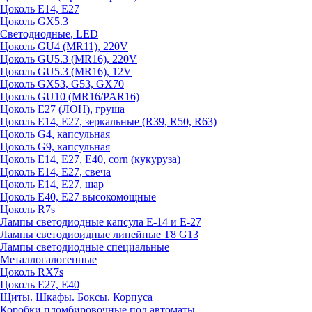
Цоколь E14, E27
Цоколь GX5.3
Светодиодные, LED
Цоколь GU4 (MR11), 220V
Цоколь GU5.3 (MR16), 220V
Цоколь GU5.3 (MR16), 12V
Цоколь GX53, G53, GX70
Цоколь GU10 (MR16/PAR16)
Цоколь Е27 (ЛОН), груша
Цоколь Е14, Е27, зеркальные (R39, R50, R63)
Цоколь G4, капсульная
Цоколь G9, капсульная
Цоколь Е14, Е27, Е40, corn (кукуруза)
Цоколь Е14, Е27, свеча
Цоколь Е14, Е27, шар
Цоколь Е40, Е27 высокомощные
Цоколь R7s
Лампы светодиодные капсула Е-14 и Е-27
Лампы светодиоидные линейные T8 G13
Лампы светодиодные специальные
Металлогалогенные
Цоколь RX7s
Цоколь Е27, E40
Щиты. Шкафы. Боксы. Корпуса
Коробки пломбировочные под автоматы