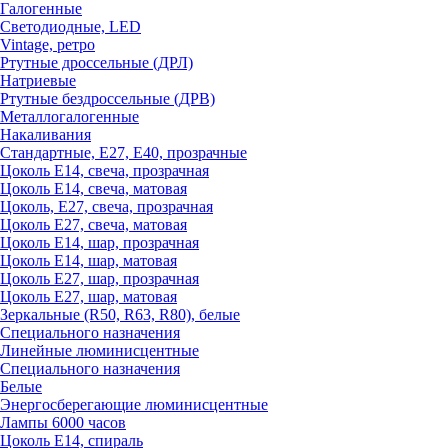
Галогенные
Светодиодные, LED
Vintage, ретро
Ртутные дроссельные (ДРЛ)
Натриевые
Ртутные бездроссельные (ДРВ)
Металлогалогенные
Накаливания
Стандартные, Е27, Е40, прозрачные
Цоколь Е14, свеча, прозрачная
Цоколь Е14, свеча, матовая
Цоколь, Е27, свеча, прозрачная
Цоколь Е27, свеча, матовая
Цоколь Е14, шар, прозрачная
Цоколь Е14, шар, матовая
Цоколь Е27, шар, прозрачная
Цоколь Е27, шар, матовая
Зеркальные (R50, R63, R80), белые
Специального назначения
Линейные люминисцентные
Специального назначения
Белые
Энергосберегающие люминисцентные
Лампы 6000 часов
Цоколь Е14, спираль