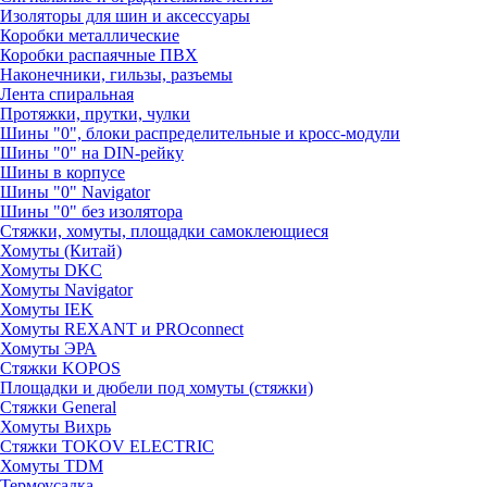
Изоляторы для шин и аксессуары
Коробки металлические
Коробки распаячные ПВХ
Наконечники, гильзы, разъемы
Лента спиральная
Протяжки, прутки, чулки
Шины "0", блоки распределительные и кросс-модули
Шины "0" на DIN-рейку
Шины в корпусе
Шины "0" Navigator
Шины "0" без изолятора
Стяжки, хомуты, площадки самоклеющиеся
Хомуты (Китай)
Хомуты DKC
Хомуты Navigator
Хомуты IEK
Хомуты REXANT и PROconnect
Хомуты ЭРА
Стяжки KOPOS
Площадки и дюбели под хомуты (стяжки)
Стяжки General
Хомуты Вихрь
Стяжки TOKOV ELECTRIC
Хомуты TDM
Термоусадка