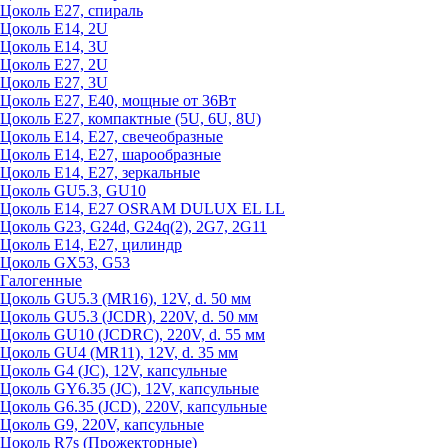
Цоколь Е27, спираль
Цоколь Е14, 2U
Цоколь Е14, 3U
Цоколь Е27, 2U
Цоколь Е27, 3U
Цоколь Е27, Е40, мощные от 36Вт
Цоколь Е27, компактные (5U, 6U, 8U)
Цоколь Е14, Е27, свечеобразные
Цоколь Е14, Е27, шарообразные
Цоколь Е14, Е27, зеркальные
Цоколь GU5.3, GU10
Цоколь Е14, Е27 OSRAM DULUX EL LL
Цоколь G23, G24d, G24q(2), 2G7, 2G11
Цоколь Е14, Е27, цилиндр
Цоколь GX53, G53
Галогенные
Цоколь GU5.3 (MR16), 12V, d. 50 мм
Цоколь GU5.3 (JCDR), 220V, d. 50 мм
Цоколь GU10 (JCDRC), 220V, d. 55 мм
Цоколь GU4 (MR11), 12V, d. 35 мм
Цоколь G4 (JC), 12V, капсульные
Цоколь GY6.35 (JC), 12V, капсульные
Цоколь G6.35 (JCD), 220V, капсульные
Цоколь G9, 220V, капсульные
Цоколь R7s (Прожекторные)