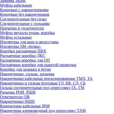
Зажимы 3КВК
Муфты кабельные
Концевые с наконечниками
Концевые без наконечников
Соединительные без гильз
Соединительные с гильзами
Перчатки и уплотнители
Муфты металло рукав- коробка
Муфты остальные
Изоляторы для шин и аксессуары
Изоляторы SM «бочка»
Коробки распаячные ПВХ
Распаячные коробки ДКС
Распаячные коробки для ОП
Распаячные коробки для скрытой проводки
Коробки для заливки в бетон
Наконечники, гильзы, разъемы
Наконечники кабельные неизолированные ТМЛ, ТА
Наконечники и гильзы болтовые ГД, НБ, СД, СБ
Гильзы соединительные под опрессовку ГА, ГМ
Разъемы РПИ, РШИ
Ответвители ОВ
Наконечники НШП
Коннекторы кабельные IP68
Наконечник алюмомедный под опрессовку ТАМ