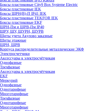
Боксы пластиковые IP65 Kaedra
Боксы пластиковые City9 Box Systeme Electric
Боксы пластиковые IEK
Боксы ЩРН(В)-П IP41 IEK
Боксы пластиковые TEKFOR IEK
Боксы пластиковые EKF
ЩРН-Пм и ЩРВ-Пм IP40
ЩРУ, ЩУ, ЩУРН, ЩУРВ
Щиты учета Акулово заказные
Щиты этажные
ЩРН, ЩРВ
Корпуса распределительные металлические ЭКФ
Электросчетчики
Аксессуары к электросчётчикам
Однофазные
Трехфазные
Аксессуары к электросчётчикам
EKF
Меркурий
Однофазные
Однотарифные
Многотарифные
Трехфазные
Однотарифные
Многотарифные