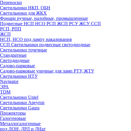
Переноски
Светильники НКП, ОБН
Светильники для ЖКХ
Фонари ручные, налобные, промышленные
Подвесные НСП НСО РСП ЖСП РСУ ЖСУ ССП
РСП, РПП
ЖСП
НСП, НСО под лампу накаливания
ССП Светильники подвесные светодиодные
Светильники точечные
Стандратные
Светодиодные
Садово-парковые
Садово-парковые уличные для ламп РТУ, ЖТУ
Светильники НТУ
Navigator
ЭРА
TDM
Светильники Uniel
Светильники Apeyron
Светильники Gauss
Прожекторы
Галогеновые
Металлогалогенные
под ЛОН, ДРЛ и ДНат