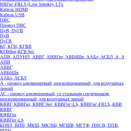
ВВГнг-FRLS (Low Smoke), LTx
Кабель HDMI
Кабель USB
ПВС
Провод ПВС
ПуВ, ПуГВ
ПуВ
ПуГВ
КГ, КГН, КГВВ
КГВВнг,КГВЭнг
АПВ, АПУНП, АВВГ, АВВГнг, АВБбШв, ААБл, АСБЛ, А, А
АПВ
АВВГ
АВБбШв
ААБл, АСБЛ
А - провод алюминиевый, неизолированный, для воздушных
линий
АС - провод алюминиевый, со стальным сердечником,
неизолированный, для воздушных линий
КВВГ, КВВГнг, КВВГЭнг, КВВГнг-LS, КВВГнг-FRLS, КВВ
КВВГ
КВВГнг
КВВГнг-LS
БПВЛ, ВПП, МКШ, МКЭШ, МГШВ, МГТФ, ПНСВ, ППВ,
РПШ,