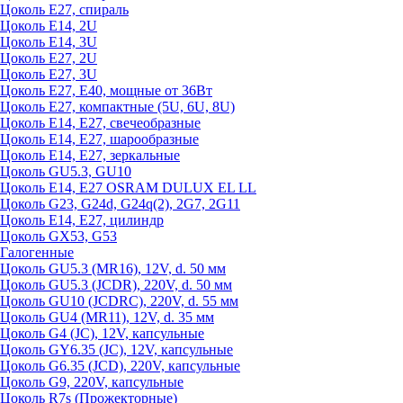
Цоколь Е27, спираль
Цоколь Е14, 2U
Цоколь Е14, 3U
Цоколь Е27, 2U
Цоколь Е27, 3U
Цоколь Е27, Е40, мощные от 36Вт
Цоколь Е27, компактные (5U, 6U, 8U)
Цоколь Е14, Е27, свечеобразные
Цоколь Е14, Е27, шарообразные
Цоколь Е14, Е27, зеркальные
Цоколь GU5.3, GU10
Цоколь Е14, Е27 OSRAM DULUX EL LL
Цоколь G23, G24d, G24q(2), 2G7, 2G11
Цоколь Е14, Е27, цилиндр
Цоколь GX53, G53
Галогенные
Цоколь GU5.3 (MR16), 12V, d. 50 мм
Цоколь GU5.3 (JCDR), 220V, d. 50 мм
Цоколь GU10 (JCDRC), 220V, d. 55 мм
Цоколь GU4 (MR11), 12V, d. 35 мм
Цоколь G4 (JC), 12V, капсульные
Цоколь GY6.35 (JC), 12V, капсульные
Цоколь G6.35 (JCD), 220V, капсульные
Цоколь G9, 220V, капсульные
Цоколь R7s (Прожекторные)