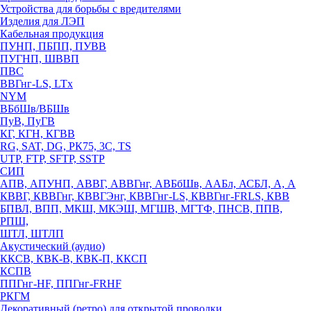
Устройства для борьбы с вредителями
Изделия для ЛЭП
Кабельная продукция
ПУНП, ПБПП, ПУВВ
ПУГНП, ШВВП
ПВС
ВВГнг-LS, LTx
NYM
ВБбШв/ВБШв
ПуВ, ПуГВ
КГ, КГН, КГВВ
RG, SAT, DG, РК75, 3С, TS
UTP, FTP, SFTP, SSTP
СИП
АПВ, АПУНП, АВВГ, АВВГнг, АВБбШв, ААБл, АСБЛ, А, А
КВВГ, КВВГнг, КВВГЭнг, КВВГнг-LS, КВВГнг-FRLS, КВВ
БПВЛ, ВПП, МКШ, МКЭШ, МГШВ, МГТФ, ПНСВ, ППВ,
РПШ,
ШТЛ, ШТЛП
Акустический (аудио)
ККСВ, КВК-В, КВК-П, ККСП
КСПВ
ППГнг-HF, ППГнг-FRHF
РКГМ
Декоративный (ретро) для открытой проводки