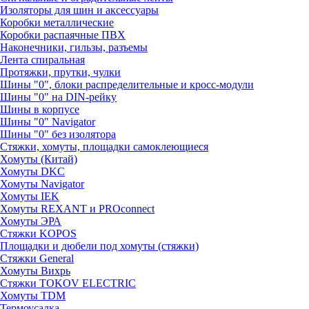
Изоляторы для шин и аксессуары
Коробки металлические
Коробки распаячные ПВХ
Наконечники, гильзы, разъемы
Лента спиральная
Протяжки, прутки, чулки
Шины "0", блоки распределительные и кросс-модули
Шины "0" на DIN-рейку
Шины в корпусе
Шины "0" Navigator
Шины "0" без изолятора
Стяжки, хомуты, площадки самоклеющиеся
Хомуты (Китай)
Хомуты DKC
Хомуты Navigator
Хомуты IEK
Хомуты REXANT и PROconnect
Хомуты ЭРА
Стяжки KOPOS
Площадки и дюбели под хомуты (стяжки)
Стяжки General
Хомуты Вихрь
Стяжки TOKOV ELECTRIC
Хомуты TDM
Термоусадка