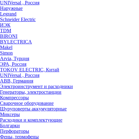
UNIVersal , Россия
Наружные
Legrand
Schneider Electric
ИЭК
TDM
BIRONI
BYLECTRICA
Makel
Simon
Arvia, Турция
ЭРА, Россия
TOKOV ELECTRIC, Китай
UNIVersal , Россия
ABB, Германия
Электроинструмент и расходники
Генераторы, электростанции
Компрессоры
Сварочное оборудование
Шуруповерты аккумуляторные
Миксеры
Расходики и комплектующие
Болгарки
Перфораторы
Фены, термофены