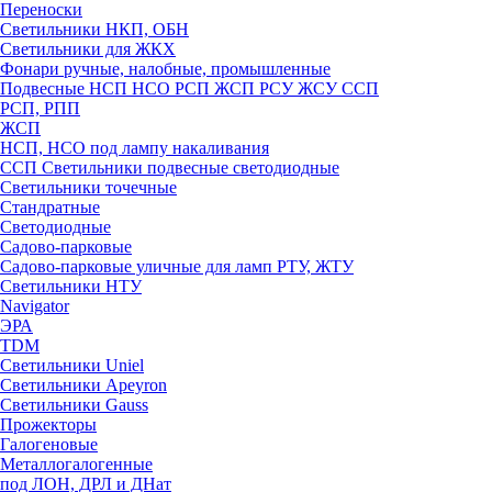
Переноски
Светильники НКП, ОБН
Светильники для ЖКХ
Фонари ручные, налобные, промышленные
Подвесные НСП НСО РСП ЖСП РСУ ЖСУ ССП
РСП, РПП
ЖСП
НСП, НСО под лампу накаливания
ССП Светильники подвесные светодиодные
Светильники точечные
Стандратные
Светодиодные
Садово-парковые
Садово-парковые уличные для ламп РТУ, ЖТУ
Светильники НТУ
Navigator
ЭРА
TDM
Светильники Uniel
Светильники Apeyron
Светильники Gauss
Прожекторы
Галогеновые
Металлогалогенные
под ЛОН, ДРЛ и ДНат