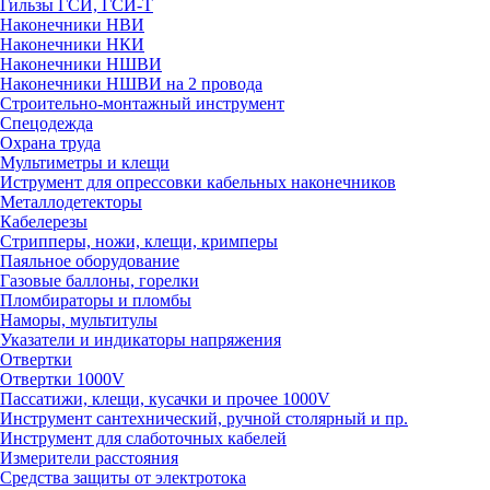
Гильзы ГСИ, ГСИ-Т
Наконечники НВИ
Наконечники НКИ
Наконечники НШВИ
Наконечники НШВИ на 2 провода
Строительно-монтажный инструмент
Спецодежда
Охрана труда
Мультиметры и клещи
Иструмент для опрессовки кабельных наконечников
Металлодетекторы
Кабелерезы
Стрипперы, ножи, клещи, кримперы
Паяльное оборудование
Газовые баллоны, горелки
Пломбираторы и пломбы
Наморы, мультитулы
Указатели и индикаторы напряжения
Отвертки
Отвертки 1000V
Пассатижи, клещи, кусачки и прочее 1000V
Инструмент сантехнический, ручной столярный и пр.
Инструмент для слаботочных кабелей
Измерители расстояния
Средства защиты от электротока