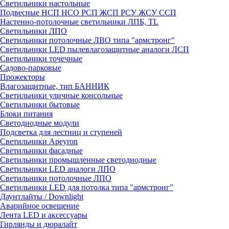
Светильники настольные
Подвесные НСП НСО РСП ЖСП РСУ ЖСУ ССП
Настенно-потолочные светильники ЛПБ, TL
Светильники ЛПО
Светильники потолочные ЛВО типа "армстронг"
Светильники LED пылевлагозащитные аналоги ЛСП
Светильники точечные
Садово-парковые
Прожекторы
Влагозащитные, тип БАННИК
Светильники уличные консольные
Светильники бытовые
Блоки питания
Светодиодные модули
Подсветка для лестниц и ступеней
Светильники Apeyron
Светильники фасадные
Светильники промышленные светодиодные
Светильники LED аналоги ЛПО
Светильники потолочные ЛПО
Светильники LED для потолка типа "армстронг"
Даунтлайты / Downlight
Аварийное освещение
Лента LED и аксессуары
Гирлянды и дюралайт