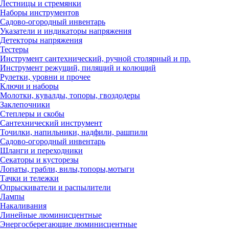
Лестницы и стремянки
Наборы инструментов
Садово-огородный инвентарь
Указатели и индикаторы напряжения
Детекторы напряжения
Тестеры
Инструмент сантехнический, ручной столярный и пр.
Инструмент режущий, пилящий и колющий
Рулетки, уровни и прочее
Ключи и наборы
Молотки, кувалды, топоры, гвоздодеры
Заклепочники
Степлеры и скобы
Сантехнический инструмент
Точилки, напильники, надфили, рашпили
Садово-огородный инвентарь
Шланги и переходники
Секаторы и кусторезы
Лопаты, грабли, вилы,топоры,мотыги
Тачки и тележки
Опрыскиватели и распылители
Лампы
Накаливания
Линейные люминисцентные
Энергосберегающие люминисцентные