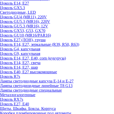
Цоколь E14, E27
Цоколь GX5.3
Светодиодные, LED
Цоколь GU4 (MR11), 220V
Цоколь GU5.3 (MR16), 220V
Цоколь GU5.3 (MR16), 12V
Цоколь GX53, G53, GX70
Цоколь GU10 (MR16/PAR16)
Цоколь Е27 (ЛОН), груша
Цоколь Е14, Е27, зеркальные (R39, R50, R63)
Цоколь G4, капсульная
Цоколь G9, капсульная
Цоколь Е14, Е27, Е40, corn (кукуруза)
Цоколь Е14, Е27, свеча
Цоколь Е14, Е27, шар
Цоколь Е40, Е27 высокомощные
Цоколь R7s
Лампы светодиодные капсула Е-14 и Е-27
Лампы светодиоидные линейные T8 G13
Лампы светодиодные специальные
Металлогалогенные
Цоколь RX7s
Цоколь Е27, E40
Щиты. Шкафы. Боксы. Корпуса
Коробки пломбировочные под автоматы