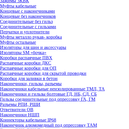
Зажимы 3КВК
Муфты кабельные
Концевые с наконечниками
Концевые без наконечников
Соединительные без гильз
Соединительные с гильзами
Перчатки и уплотнители
Муфты металло рукав- коробка
Муфты остальные
Изоляторы для шин и аксессуары
Изоляторы SM «бочка»
Коробки распаячные ПВХ
Распаячные коробки ДКС
Распаячные коробки для ОП
Распаячные коробки для скрытой проводки
Коробки для заливки в бетон
Наконечники, гильзы, разъемы
Наконечники кабельные неизолированные ТМЛ, ТА
Наконечники и гильзы болтовые ГД, НБ, СД, СБ
Гильзы соединительные под опрессовку ГА, ГМ
Разъемы РПИ, РШИ
Ответвители ОВ
Наконечники НШП
Коннекторы кабельные IP68
Наконечник алюмомедный под опрессовку ТАМ