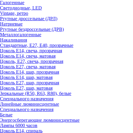
Галогенные
Светодиодные, LED
Vintage, ретро
Ртутные дроссельные (ДРЛ)
Натриевые
Ртутные бездроссельные (ДРВ)
Металлогалогенные
Накаливания
Стандартные, Е27, Е40, прозрачные
Цоколь Е14, свеча, прозрачная
Цоколь Е14, свеча, матовая
Цоколь, Е27, свеча, прозрачная
Цоколь Е27, свеча, матовая
Цоколь Е14, шар, прозрачная
Цоколь Е14, шар, матовая
Цоколь Е27, шар, прозрачная
Цоколь Е27, шар, матовая
Зеркальные (R50, R63, R80), белые
Специального назначения
Линейные люминисцентные
Специального назначения
Белые
Энергосберегающие люминисцентные
Лампы 6000 часов
Цоколь Е14, спираль