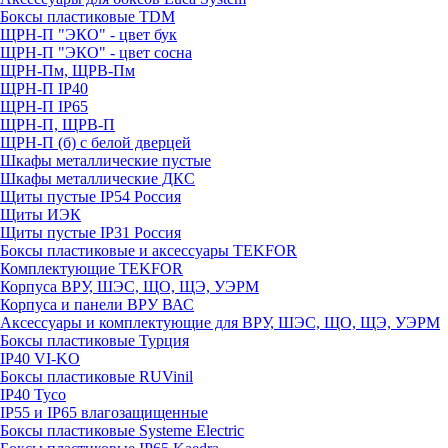
Боксы пластиковые TDM
ЩРН-П "ЭКО" - цвет бук
ЩРН-П "ЭКО" - цвет сосна
ЩРН-Пм, ЩРВ-Пм
ЩРН-П IP40
ЩРН-П IP65
ЩРН-П, ЩРВ-П
ЩРН-П (б) с белой дверцей
Шкафы металлические пустые
Шкафы металлические ДКС
Щиты пустые IP54 Россия
Щиты ИЭК
Щиты пустые IP31 Россия
Боксы пластиковые и аксессуары TEKFOR
Комплектующие TEKFOR
Корпуса ВРУ, ШЭС, ЩО, ЩЭ, УЭРМ
Корпуса и панели ВРУ ВАС
Аксессуары и комплектующие для ВРУ, ШЭС, ЩО, ЩЭ, УЭРМ
Боксы пластиковые Турция
IP40 VI-KO
Боксы пластиковые RUVinil
IP40 Тусо
IP55 и IP65 влагозащищенные
Боксы пластиковые Systeme Electric