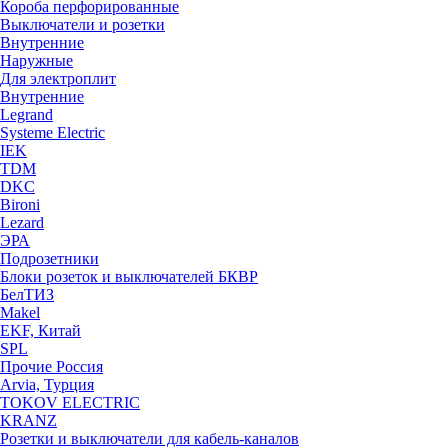
Короба перфорированные
Выключатели и розетки
Внутренние
Наружные
Для электроплит
Внутренние
Legrand
Systeme Electric
IEK
TDM
DKC
Bironi
Lezard
ЭРА
Подрозетники
Блоки розеток и выключателей БКВР
БелТИЗ
Makel
EKF, Китай
SPL
Прочие Россия
Arvia, Турция
TOKOV ELECTRIC
KRANZ
Розетки и выключатели для кабель-каналов