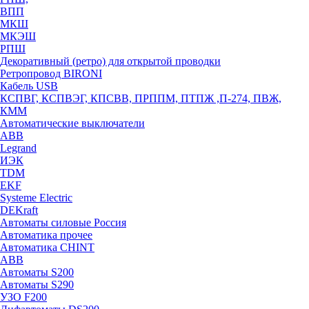
ВПП
МКШ
МКЭШ
РПШ
Декоративный (ретро) для открытой проводки
Ретропровод BIRONI
Кабель USB
КСПВГ, КСПВЭГ, КПСВВ, ПРППМ, ПТПЖ ,П-274, ПВЖ,
КММ
Автоматические выключатели
ABB
Legrand
ИЭК
TDM
EKF
Systeme Electric
DEKraft
Автоматы силовые Россия
Автоматика прочее
Автоматика CHINT
ABB
Автоматы S200
Автоматы S290
УЗО F200