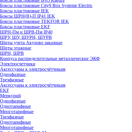
Боксы пластиковые IP65 Kaedra
Боксы пластиковые City9 Box Systeme Electric
Боксы пластиковые IEK
Боксы ЩРН(В)-П IP41 IEK
Боксы пластиковые TEKFOR IEK
Боксы пластиковые EKF
ЩРН-Пм и ЩРВ-Пм IP40
ЩРУ, ЩУ, ЩУРН, ЩУРВ
Щиты учета Акулово заказные
Щиты этажные
ЩРН, ЩРВ
Корпуса распределительные металлические ЭКФ
Электросчетчики
Аксессуары к электросчётчикам
Однофазные
Трехфазные
Аксессуары к электросчётчикам
EKF
Меркурий
Однофазные
Однотарифные
Многотарифные
Трехфазные
Однотарифные
Многотарифные