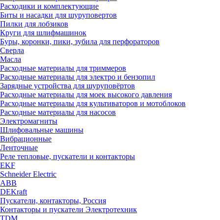
Расходики и комплектующие
Биты и насадки для шуруповертов
Пилки для лобзиков
Круги для шлифмашинок
Буры, коронки, пики, зубила для перфораторов
Сверла
Масла
Расходные материалы для триммеров
Расходные материалы для электро и бензопил
Зарядные устройства для шуруповёртов
Расходные материалы для моек высокого давления
Расходные материалы для культиваторов и мотоблоков
Расходные материалы для насосов
Электромагниты
Шлифовальные машины
Вибрационные
Ленточные
Реле тепловые, пускатели и контакторы
EKF
Schneider Electric
ABB
DEKraft
Пускатели, контакторы, Россия
Контакторы и пускатели Электротехник
TDM