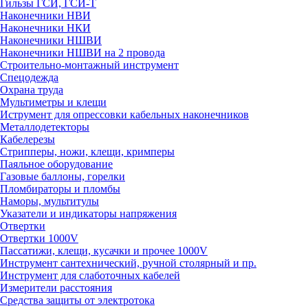
Гильзы ГСИ, ГСИ-Т
Наконечники НВИ
Наконечники НКИ
Наконечники НШВИ
Наконечники НШВИ на 2 провода
Строительно-монтажный инструмент
Спецодежда
Охрана труда
Мультиметры и клещи
Иструмент для опрессовки кабельных наконечников
Металлодетекторы
Кабелерезы
Стрипперы, ножи, клещи, кримперы
Паяльное оборудование
Газовые баллоны, горелки
Пломбираторы и пломбы
Наморы, мультитулы
Указатели и индикаторы напряжения
Отвертки
Отвертки 1000V
Пассатижи, клещи, кусачки и прочее 1000V
Инструмент сантехнический, ручной столярный и пр.
Инструмент для слаботочных кабелей
Измерители расстояния
Средства защиты от электротока