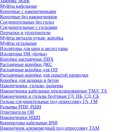
Зажимы 3КВК
Муфты кабельные
Концевые с наконечниками
Концевые без наконечников
Соединительные без гильз
Соединительные с гильзами
Перчатки и уплотнители
Муфты металло рукав- коробка
Муфты остальные
Изоляторы для шин и аксессуары
Изоляторы SM «бочка»
Коробки распаячные ПВХ
Распаячные коробки ДКС
Распаячные коробки для ОП
Распаячные коробки для скрытой проводки
Коробки для заливки в бетон
Наконечники, гильзы, разъемы
Наконечники кабельные неизолированные ТМЛ, ТА
Наконечники и гильзы болтовые ГД, НБ, СД, СБ
Гильзы соединительные под опрессовку ГА, ГМ
Разъемы РПИ, РШИ
Ответвители ОВ
Наконечники НШП
Коннекторы кабельные IP68
Наконечник алюмомедный под опрессовку ТАМ