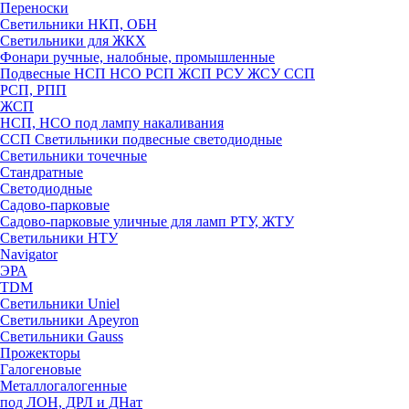
Переноски
Светильники НКП, ОБН
Светильники для ЖКХ
Фонари ручные, налобные, промышленные
Подвесные НСП НСО РСП ЖСП РСУ ЖСУ ССП
РСП, РПП
ЖСП
НСП, НСО под лампу накаливания
ССП Светильники подвесные светодиодные
Светильники точечные
Стандратные
Светодиодные
Садово-парковые
Садово-парковые уличные для ламп РТУ, ЖТУ
Светильники НТУ
Navigator
ЭРА
TDM
Светильники Uniel
Светильники Apeyron
Светильники Gauss
Прожекторы
Галогеновые
Металлогалогенные
под ЛОН, ДРЛ и ДНат