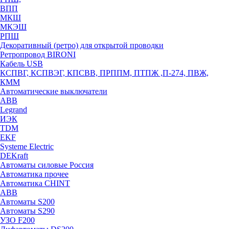
ВПП
МКШ
МКЭШ
РПШ
Декоративный (ретро) для открытой проводки
Ретропровод BIRONI
Кабель USB
КСПВГ, КСПВЭГ, КПСВВ, ПРППМ, ПТПЖ ,П-274, ПВЖ,
КММ
Автоматические выключатели
ABB
Legrand
ИЭК
TDM
EKF
Systeme Electric
DEKraft
Автоматы силовые Россия
Автоматика прочее
Автоматика CHINT
ABB
Автоматы S200
Автоматы S290
УЗО F200