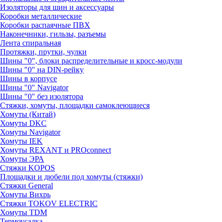
Изоляторы для шин и аксессуары
Коробки металлические
Коробки распаячные ПВХ
Наконечники, гильзы, разъемы
Лента спиральная
Протяжки, прутки, чулки
Шины "0", блоки распределительные и кросс-модули
Шины "0" на DIN-рейку
Шины в корпусе
Шины "0" Navigator
Шины "0" без изолятора
Стяжки, хомуты, площадки самоклеющиеся
Хомуты (Китай)
Хомуты DKC
Хомуты Navigator
Хомуты IEK
Хомуты REXANT и PROconnect
Хомуты ЭРА
Стяжки KOPOS
Площадки и дюбели под хомуты (стяжки)
Стяжки General
Хомуты Вихрь
Стяжки TOKOV ELECTRIC
Хомуты TDM
Термоусадка