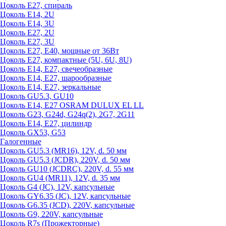
Цоколь Е27, спираль
Цоколь Е14, 2U
Цоколь Е14, 3U
Цоколь Е27, 2U
Цоколь Е27, 3U
Цоколь Е27, Е40, мощные от 36Вт
Цоколь Е27, компактные (5U, 6U, 8U)
Цоколь Е14, Е27, свечеобразные
Цоколь Е14, Е27, шарообразные
Цоколь Е14, Е27, зеркальные
Цоколь GU5.3, GU10
Цоколь Е14, Е27 OSRAM DULUX EL LL
Цоколь G23, G24d, G24q(2), 2G7, 2G11
Цоколь Е14, Е27, цилиндр
Цоколь GX53, G53
Галогенные
Цоколь GU5.3 (MR16), 12V, d. 50 мм
Цоколь GU5.3 (JCDR), 220V, d. 50 мм
Цоколь GU10 (JCDRC), 220V, d. 55 мм
Цоколь GU4 (MR11), 12V, d. 35 мм
Цоколь G4 (JC), 12V, капсульные
Цоколь GY6.35 (JC), 12V, капсульные
Цоколь G6.35 (JCD), 220V, капсульные
Цоколь G9, 220V, капсульные
Цоколь R7s (Прожекторные)