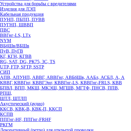
Устройства для борьбы с вредителями
Изделия для ЛЭП
Кабельная продукция
ПУНП, ПБПП, ПУВВ
ПУГНП, ШВВП
ПВС
ВВГнг-LS, LTx
NYM
ВБбШв/ВБШв
ПуВ, ПуГВ
КГ, КГН, КГВВ
RG, SAT, DG, РК75, 3С, TS
UTP, FTP, SFTP, SSTP
СИП
АПВ, АПУНП, АВВГ, АВВГнг, АВБбШв, ААБл, АСБЛ, А, А
КВВГ, КВВГнг, КВВГЭнг, КВВГнг-LS, КВВГнг-FRLS, КВВ
БПВЛ, ВПП, МКШ, МКЭШ, МГШВ, МГТФ, ПНСВ, ППВ,
РПШ,
ШТЛ, ШТЛП
Акустический (аудио)
ККСВ, КВК-В, КВК-П, ККСП
КСПВ
ППГнг-HF, ППГнг-FRHF
РКГМ
Декоративный (ретро) для открытой проводки