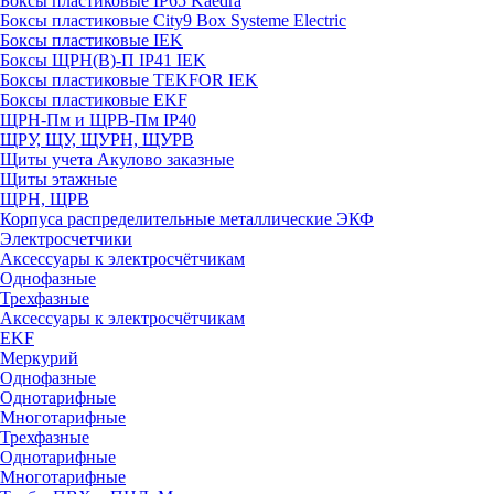
Боксы пластиковые IP65 Kaedra
Боксы пластиковые City9 Box Systeme Electric
Боксы пластиковые IEK
Боксы ЩРН(В)-П IP41 IEK
Боксы пластиковые TEKFOR IEK
Боксы пластиковые EKF
ЩРН-Пм и ЩРВ-Пм IP40
ЩРУ, ЩУ, ЩУРН, ЩУРВ
Щиты учета Акулово заказные
Щиты этажные
ЩРН, ЩРВ
Корпуса распределительные металлические ЭКФ
Электросчетчики
Аксессуары к электросчётчикам
Однофазные
Трехфазные
Аксессуары к электросчётчикам
EKF
Меркурий
Однофазные
Однотарифные
Многотарифные
Трехфазные
Однотарифные
Многотарифные