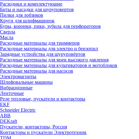
Расходики и комплектующие
Биты и насадки для шуруповертов
Пилки для лобзиков
Круги для шлифмашинок
Буры, коронки, пики, зубила для перфораторов
Сверла
Масла
Расходные материалы для триммеров
Расходные материалы для электро и бензопил
Зарядные устройства для шуруповёртов
Расходные материалы для моек высокого давления
Расходные материалы для культиваторов и мотоблоков
Расходные материалы для насосов
Электромагниты
Шлифовальные машины
Вибрационные
Ленточные
Реле тепловые, пускатели и контакторы
EKF
Schneider Electric
ABB
DEKraft
Пускатели, контакторы, Россия
Контакторы и пускатели Электротехник
TDM