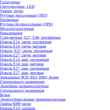
Галогенные
Светодиодные, LED
Vintage, ретро
Ртутные дроссельные (ДРЛ)
Натриевые
Ртутные бездроссельные (ДРВ)
Металлогалогенные
Накаливания
Стандартные, Е27, Е40, прозрачные
Цоколь Е14, свеча, прозрачная
Цоколь Е14, свеча, матовая
Цоколь, Е27, свеча, прозрачная
Цоколь Е27, свеча, матовая
Цоколь Е14, шар, прозрачная
Цоколь Е14, шар, матовая
Цоколь Е27, шар, прозрачная
Цоколь Е27, шар, матовая
Зеркальные (R50, R63, R80), белые
Специального назначения
Линейные люминисцентные
Специального назначения
Белые
Энергосберегающие люминисцентные
Лампы 6000 часов
Цоколь Е14, спираль