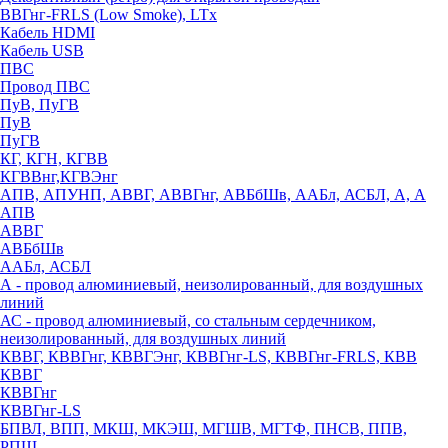
ВВГнг-FRLS (Low Smoke), LTx
Кабель HDMI
Кабель USB
ПВС
Провод ПВС
ПуВ, ПуГВ
ПуВ
ПуГВ
КГ, КГН, КГВВ
КГВВнг,КГВЭнг
АПВ, АПУНП, АВВГ, АВВГнг, АВБбШв, ААБл, АСБЛ, А, А
АПВ
АВВГ
АВБбШв
ААБл, АСБЛ
А - провод алюминиевый, неизолированный, для воздушных
линий
АС - провод алюминиевый, со стальным сердечником,
неизолированный, для воздушных линий
КВВГ, КВВГнг, КВВГЭнг, КВВГнг-LS, КВВГнг-FRLS, КВВ
КВВГ
КВВГнг
КВВГнг-LS
БПВЛ, ВПП, МКШ, МКЭШ, МГШВ, МГТФ, ПНСВ, ППВ,
РПШ,