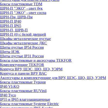
Боксы пластиковые TDM
ЩРН-П "ЭКО" - цвет бук
ЩРН-П "ЭКО" - цвет сосна
ЩРН-Пм, ЩРВ-Пм
ЩРН-П IP40
ЩРН-П IP65
ЩРН-П, ЩРВ-П
ЩРН-П (б) с белой дверцей
Шкафы металлические пустые
Шкафы металлические ДКС
Щиты пустые IP54 Россия
Щиты ИЭК
Щиты пустые IP31 Россия
Боксы пластиковые и аксессуары TEKFOR
Комплектующие TEKFOR
Корпуса ВРУ, ШЭС, ЩО, ЩЭ, УЭРМ
Корпуса и панели ВРУ ВАС
Аксессуары и комплектующие для ВРУ, ШЭС, ЩО, ЩЭ, УЭРМ
Боксы пластиковые Турция
IP40 VI-KO
Боксы пластиковые RUVinil
IP40 Тусо
IP55 и IP65 влагозащищенные
Боксы пластиковые Systeme Electric