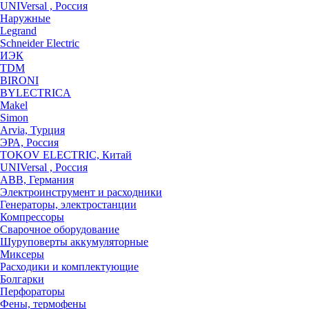
UNIVersal , Россия
Наружные
Legrand
Schneider Electric
ИЭК
TDM
BIRONI
BYLECTRICA
Makel
Simon
Arvia, Турция
ЭРА, Россия
TOKOV ELECTRIC, Китай
UNIVersal , Россия
ABB, Германия
Электроинструмент и расходники
Генераторы, электростанции
Компрессоры
Сварочное оборудование
Шуруповерты аккумуляторные
Миксеры
Расходики и комплектующие
Болгарки
Перфораторы
Фены, термофены