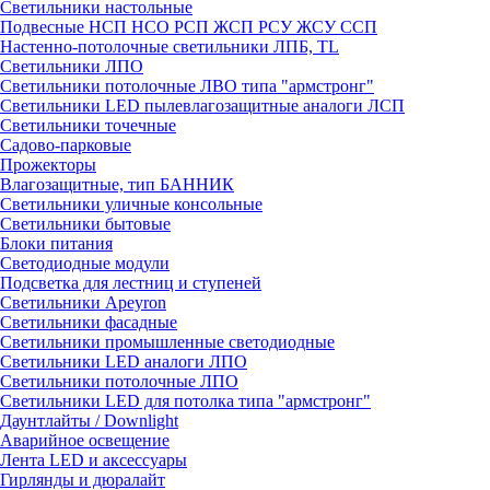
Светильники настольные
Подвесные НСП НСО РСП ЖСП РСУ ЖСУ ССП
Настенно-потолочные светильники ЛПБ, TL
Светильники ЛПО
Светильники потолочные ЛВО типа "армстронг"
Светильники LED пылевлагозащитные аналоги ЛСП
Светильники точечные
Садово-парковые
Прожекторы
Влагозащитные, тип БАННИК
Светильники уличные консольные
Светильники бытовые
Блоки питания
Светодиодные модули
Подсветка для лестниц и ступеней
Светильники Apeyron
Светильники фасадные
Светильники промышленные светодиодные
Светильники LED аналоги ЛПО
Светильники потолочные ЛПО
Светильники LED для потолка типа "армстронг"
Даунтлайты / Downlight
Аварийное освещение
Лента LED и аксессуары
Гирлянды и дюралайт