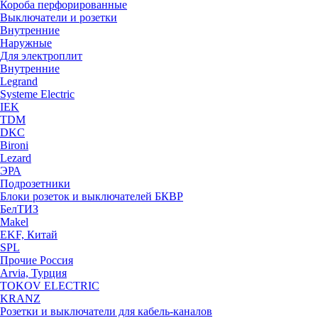
Короба перфорированные
Выключатели и розетки
Внутренние
Наружные
Для электроплит
Внутренние
Legrand
Systeme Electric
IEK
TDM
DKC
Bironi
Lezard
ЭРА
Подрозетники
Блоки розеток и выключателей БКВР
БелТИЗ
Makel
EKF, Китай
SPL
Прочие Россия
Arvia, Турция
TOKOV ELECTRIC
KRANZ
Розетки и выключатели для кабель-каналов