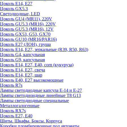
Цоколь E14, E27
Цоколь GX5.3
Светодиодные, LED
Цоколь GU4 (MR11), 220V
Цоколь GU5.3 (MR16), 220V
Цоколь GU5.3 (MR16), 12V
Цоколь GX53, G53, GX70
Цоколь GU10 (MR16/PAR16)
Цоколь Е27 (ЛОН), груша
Цоколь Е14, Е27, зеркальные (R39, R50, R63)
Цоколь G4, капсульная
Цоколь G9, капсульная
Цоколь Е14, Е27, Е40, corn (кукуруза)
Цоколь Е14, Е27, свеча
Цоколь Е14, Е27, шар
Цоколь Е40, Е27 высокомощные
Цоколь R7s
Лампы светодиодные капсула Е-14 и Е-27
Лампы светодиоидные линейные T8 G13
Лампы светодиодные специальные
Металлогалогенные
Цоколь RX7s
Цоколь Е27, E40
Щиты. Шкафы. Боксы. Корпуса
Коробки пломбировочные под автоматы