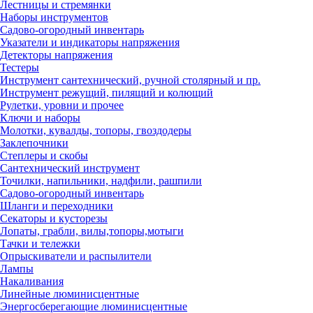
Лестницы и стремянки
Наборы инструментов
Садово-огородный инвентарь
Указатели и индикаторы напряжения
Детекторы напряжения
Тестеры
Инструмент сантехнический, ручной столярный и пр.
Инструмент режущий, пилящий и колющий
Рулетки, уровни и прочее
Ключи и наборы
Молотки, кувалды, топоры, гвоздодеры
Заклепочники
Степлеры и скобы
Сантехнический инструмент
Точилки, напильники, надфили, рашпили
Садово-огородный инвентарь
Шланги и переходники
Секаторы и кусторезы
Лопаты, грабли, вилы,топоры,мотыги
Тачки и тележки
Опрыскиватели и распылители
Лампы
Накаливания
Линейные люминисцентные
Энергосберегающие люминисцентные