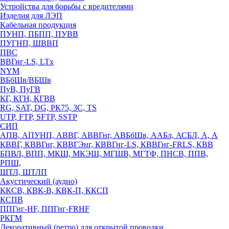
Устройства для борьбы с вредителями
Изделия для ЛЭП
Кабельная продукция
ПУНП, ПБПП, ПУВВ
ПУГНП, ШВВП
ПВС
ВВГнг-LS, LTx
NYM
ВБбШв/ВБШв
ПуВ, ПуГВ
КГ, КГН, КГВВ
RG, SAT, DG, РК75, 3С, TS
UTP, FTP, SFTP, SSTP
СИП
АПВ, АПУНП, АВВГ, АВВГнг, АВБбШв, ААБл, АСБЛ, А, А
КВВГ, КВВГнг, КВВГЭнг, КВВГнг-LS, КВВГнг-FRLS, КВВ
БПВЛ, ВПП, МКШ, МКЭШ, МГШВ, МГТФ, ПНСВ, ППВ,
РПШ,
ШТЛ, ШТЛП
Акустический (аудио)
ККСВ, КВК-В, КВК-П, ККСП
КСПВ
ППГнг-HF, ППГнг-FRHF
РКГМ
Декоративный (ретро) для открытой проводки