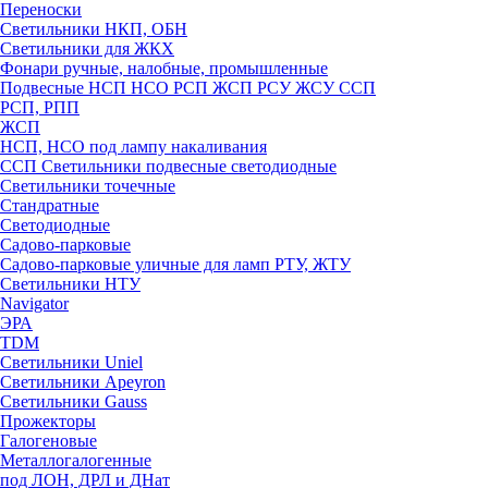
Переноски
Светильники НКП, ОБН
Светильники для ЖКХ
Фонари ручные, налобные, промышленные
Подвесные НСП НСО РСП ЖСП РСУ ЖСУ ССП
РСП, РПП
ЖСП
НСП, НСО под лампу накаливания
ССП Светильники подвесные светодиодные
Светильники точечные
Стандратные
Светодиодные
Садово-парковые
Садово-парковые уличные для ламп РТУ, ЖТУ
Светильники НТУ
Navigator
ЭРА
TDM
Светильники Uniel
Светильники Apeyron
Светильники Gauss
Прожекторы
Галогеновые
Металлогалогенные
под ЛОН, ДРЛ и ДНат