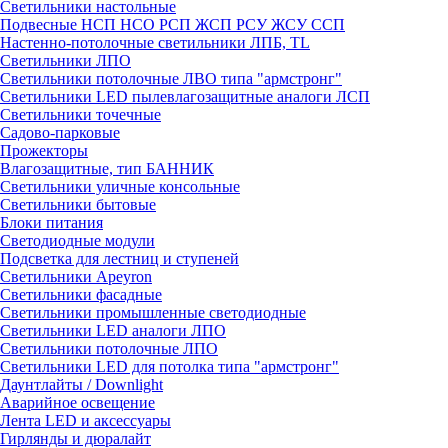
Светильники настольные
Подвесные НСП НСО РСП ЖСП РСУ ЖСУ ССП
Настенно-потолочные светильники ЛПБ, TL
Светильники ЛПО
Светильники потолочные ЛВО типа "армстронг"
Светильники LED пылевлагозащитные аналоги ЛСП
Светильники точечные
Садово-парковые
Прожекторы
Влагозащитные, тип БАННИК
Светильники уличные консольные
Светильники бытовые
Блоки питания
Светодиодные модули
Подсветка для лестниц и ступеней
Светильники Apeyron
Светильники фасадные
Светильники промышленные светодиодные
Светильники LED аналоги ЛПО
Светильники потолочные ЛПО
Светильники LED для потолка типа "армстронг"
Даунтлайты / Downlight
Аварийное освещение
Лента LED и аксессуары
Гирлянды и дюралайт