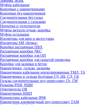
Зажимы 3КВК
Муфты кабельные
Концевые с наконечниками
Концевые без наконечников
Соединительные без гильз
Соединительные с гильзами
Перчатки и уплотнители
Муфты металло рукав- коробка
Муфты остальные
Изоляторы для шин и аксессуары
Изоляторы SM «бочка»
Коробки распаячные ПВХ
Распаячные коробки ДКС
Распаячные коробки для ОП
Распаячные коробки для скрытой проводки
Коробки для заливки в бетон
Наконечники, гильзы, разъемы
Наконечники кабельные неизолированные ТМЛ, ТА
Наконечники и гильзы болтовые ГД, НБ, СД, СБ
Гильзы соединительные под опрессовку ГА, ГМ
Разъемы РПИ, РШИ
Ответвители ОВ
Наконечники НШП
Коннекторы кабельные IP68
Наконечник алюмомедный под опрессовку ТАМ