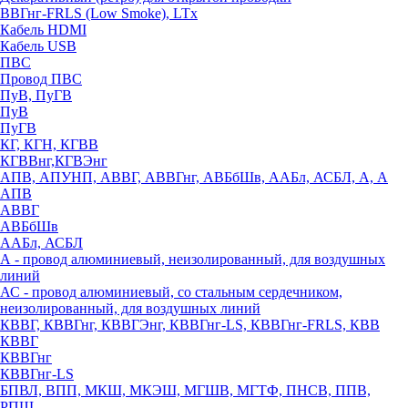
ВВГнг-FRLS (Low Smoke), LTx
Кабель HDMI
Кабель USB
ПВС
Провод ПВС
ПуВ, ПуГВ
ПуВ
ПуГВ
КГ, КГН, КГВВ
КГВВнг,КГВЭнг
АПВ, АПУНП, АВВГ, АВВГнг, АВБбШв, ААБл, АСБЛ, А, А
АПВ
АВВГ
АВБбШв
ААБл, АСБЛ
А - провод алюминиевый, неизолированный, для воздушных
линий
АС - провод алюминиевый, со стальным сердечником,
неизолированный, для воздушных линий
КВВГ, КВВГнг, КВВГЭнг, КВВГнг-LS, КВВГнг-FRLS, КВВ
КВВГ
КВВГнг
КВВГнг-LS
БПВЛ, ВПП, МКШ, МКЭШ, МГШВ, МГТФ, ПНСВ, ППВ,
РПШ,