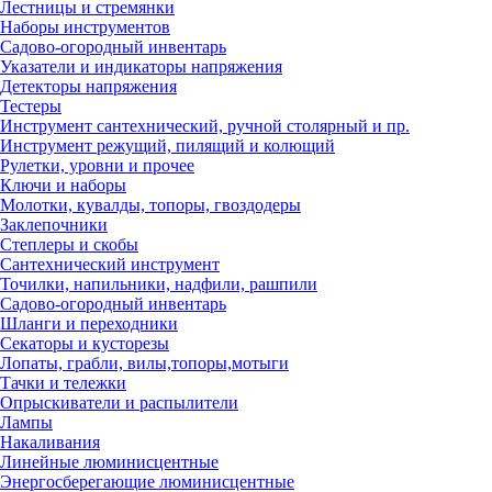
Лестницы и стремянки
Наборы инструментов
Садово-огородный инвентарь
Указатели и индикаторы напряжения
Детекторы напряжения
Тестеры
Инструмент сантехнический, ручной столярный и пр.
Инструмент режущий, пилящий и колющий
Рулетки, уровни и прочее
Ключи и наборы
Молотки, кувалды, топоры, гвоздодеры
Заклепочники
Степлеры и скобы
Сантехнический инструмент
Точилки, напильники, надфили, рашпили
Садово-огородный инвентарь
Шланги и переходники
Секаторы и кусторезы
Лопаты, грабли, вилы,топоры,мотыги
Тачки и тележки
Опрыскиватели и распылители
Лампы
Накаливания
Линейные люминисцентные
Энергосберегающие люминисцентные