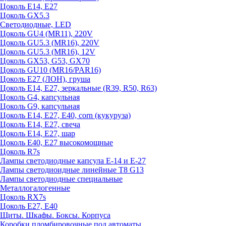
Цоколь E14, E27
Цоколь GX5.3
Светодиодные, LED
Цоколь GU4 (MR11), 220V
Цоколь GU5.3 (MR16), 220V
Цоколь GU5.3 (MR16), 12V
Цоколь GX53, G53, GX70
Цоколь GU10 (MR16/PAR16)
Цоколь Е27 (ЛОН), груша
Цоколь Е14, Е27, зеркальные (R39, R50, R63)
Цоколь G4, капсульная
Цоколь G9, капсульная
Цоколь Е14, Е27, Е40, corn (кукуруза)
Цоколь Е14, Е27, свеча
Цоколь Е14, Е27, шар
Цоколь Е40, Е27 высокомощные
Цоколь R7s
Лампы светодиодные капсула Е-14 и Е-27
Лампы светодиоидные линейные T8 G13
Лампы светодиодные специальные
Металлогалогенные
Цоколь RX7s
Цоколь Е27, E40
Щиты. Шкафы. Боксы. Корпуса
Коробки пломбировочные под автоматы