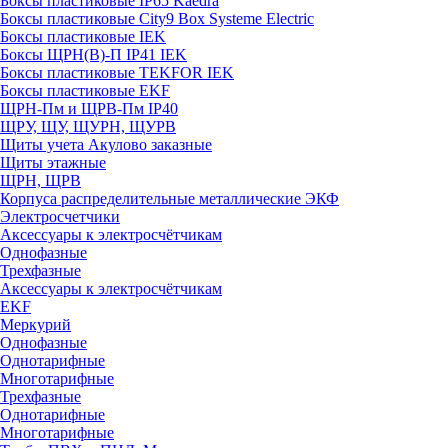
Боксы пластиковые IP65 Kaedra
Боксы пластиковые City9 Box Systeme Electric
Боксы пластиковые IEK
Боксы ЩРН(В)-П IP41 IEK
Боксы пластиковые TEKFOR IEK
Боксы пластиковые EKF
ЩРН-Пм и ЩРВ-Пм IP40
ЩРУ, ЩУ, ЩУРН, ЩУРВ
Щиты учета Акулово заказные
Щиты этажные
ЩРН, ЩРВ
Корпуса распределительные металлические ЭКФ
Электросчетчики
Аксессуары к электросчётчикам
Однофазные
Трехфазные
Аксессуары к электросчётчикам
EKF
Меркурий
Однофазные
Однотарифные
Многотарифные
Трехфазные
Однотарифные
Многотарифные