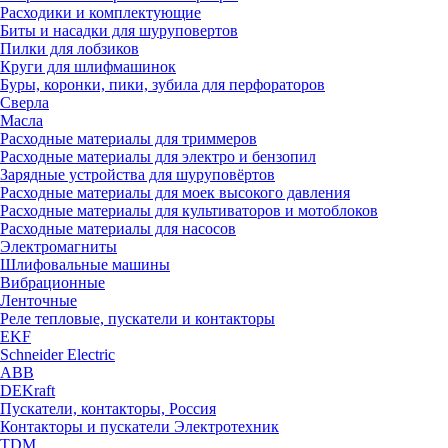
Расходики и комплектующие
Биты и насадки для шуруповертов
Пилки для лобзиков
Круги для шлифмашинок
Буры, коронки, пики, зубила для перфораторов
Сверла
Масла
Расходные материалы для триммеров
Расходные материалы для электро и бензопил
Зарядные устройства для шуруповёртов
Расходные материалы для моек высокого давления
Расходные материалы для культиваторов и мотоблоков
Расходные материалы для насосов
Электромагниты
Шлифовальные машины
Вибрационные
Ленточные
Реле тепловые, пускатели и контакторы
EKF
Schneider Electric
ABB
DEKraft
Пускатели, контакторы, Россия
Контакторы и пускатели Электротехник
TDM