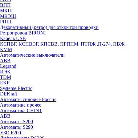
ВПП
МКШ
МКЭШ
РПШ
Декоративный (ретро) для открытой проводки
Ретропровод BIRONI
Кабель USB
КСПВГ, КСПВЭГ, КПСВВ, ПРППМ, ПТПЖ ,П-274, ПВЖ,
КММ
Автоматические выключатели
ABB
Legrand
ИЭК
TDM
EKF
Systeme Electric
DEKraft
Автоматы силовые Россия
Автоматика прочее
Автоматика CHINT
ABB
Автоматы S200
Автоматы S290
УЗО F200