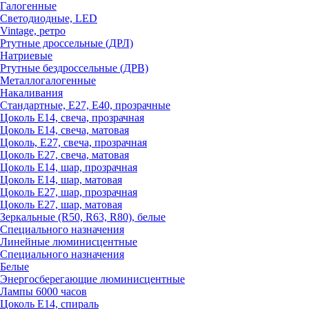
Галогенные
Светодиодные, LED
Vintage, ретро
Ртутные дроссельные (ДРЛ)
Натриевые
Ртутные бездроссельные (ДРВ)
Металлогалогенные
Накаливания
Стандартные, Е27, Е40, прозрачные
Цоколь Е14, свеча, прозрачная
Цоколь Е14, свеча, матовая
Цоколь, Е27, свеча, прозрачная
Цоколь Е27, свеча, матовая
Цоколь Е14, шар, прозрачная
Цоколь Е14, шар, матовая
Цоколь Е27, шар, прозрачная
Цоколь Е27, шар, матовая
Зеркальные (R50, R63, R80), белые
Специального назначения
Линейные люминисцентные
Специального назначения
Белые
Энергосберегающие люминисцентные
Лампы 6000 часов
Цоколь Е14, спираль