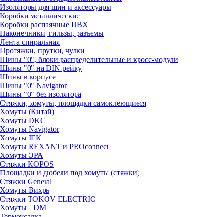
Изоляторы для шин и аксессуары
Коробки металлические
Коробки распаячные ПВХ
Наконечники, гильзы, разъемы
Лента спиральная
Протяжки, прутки, чулки
Шины "0", блоки распределительные и кросс-модули
Шины "0" на DIN-рейку
Шины в корпусе
Шины "0" Navigator
Шины "0" без изолятора
Стяжки, хомуты, площадки самоклеющиеся
Хомуты (Китай)
Хомуты DKC
Хомуты Navigator
Хомуты IEK
Хомуты REXANT и PROconnect
Хомуты ЭРА
Стяжки KOPOS
Площадки и дюбели под хомуты (стяжки)
Стяжки General
Хомуты Вихрь
Стяжки TOKOV ELECTRIC
Хомуты TDM
Термоусадка