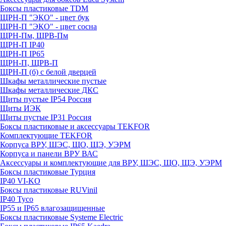
Боксы пластиковые TDM
ЩРН-П "ЭКО" - цвет бук
ЩРН-П "ЭКО" - цвет сосна
ЩРН-Пм, ЩРВ-Пм
ЩРН-П IP40
ЩРН-П IP65
ЩРН-П, ЩРВ-П
ЩРН-П (б) с белой дверцей
Шкафы металлические пустые
Шкафы металлические ДКС
Щиты пустые IP54 Россия
Щиты ИЭК
Щиты пустые IP31 Россия
Боксы пластиковые и аксессуары TEKFOR
Комплектующие TEKFOR
Корпуса ВРУ, ШЭС, ЩО, ЩЭ, УЭРМ
Корпуса и панели ВРУ ВАС
Аксессуары и комплектующие для ВРУ, ШЭС, ЩО, ЩЭ, УЭРМ
Боксы пластиковые Турция
IP40 VI-KO
Боксы пластиковые RUVinil
IP40 Тусо
IP55 и IP65 влагозащищенные
Боксы пластиковые Systeme Electric