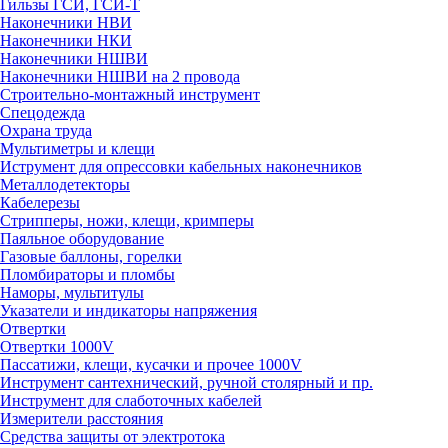
Гильзы ГСИ, ГСИ-Т
Наконечники НВИ
Наконечники НКИ
Наконечники НШВИ
Наконечники НШВИ на 2 провода
Строительно-монтажный инструмент
Спецодежда
Охрана труда
Мультиметры и клещи
Иструмент для опрессовки кабельных наконечников
Металлодетекторы
Кабелерезы
Стрипперы, ножи, клещи, кримперы
Паяльное оборудование
Газовые баллоны, горелки
Пломбираторы и пломбы
Наморы, мультитулы
Указатели и индикаторы напряжения
Отвертки
Отвертки 1000V
Пассатижи, клещи, кусачки и прочее 1000V
Инструмент сантехнический, ручной столярный и пр.
Инструмент для слаботочных кабелей
Измерители расстояния
Средства защиты от электротока