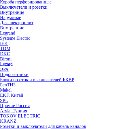
Короба перфорированные
Выключатели и розетки
Внутренние
Наружные
Для электроплит
Внутренние
Legrand
Systeme Electric
IEK
TDM
DKC
Bironi
Lezard
ЭРА
Подрозетники
Блоки розеток и выключателей БКВР
БелТИЗ
Makel
EKF, Китай
SPL
Прочие Россия
Arvia, Турция
TOKOV ELECTRIC
KRANZ
Розетки и выключатели для кабель-каналов