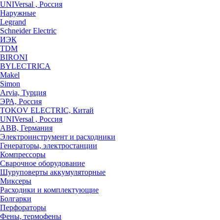
UNIVersal , Россия
Наружные
Legrand
Schneider Electric
ИЭК
TDM
BIRONI
BYLECTRICA
Makel
Simon
Arvia, Турция
ЭРА, Россия
TOKOV ELECTRIC, Китай
UNIVersal , Россия
ABB, Германия
Электроинструмент и расходники
Генераторы, электростанции
Компрессоры
Сварочное оборудование
Шуруповерты аккумуляторные
Миксеры
Расходики и комплектующие
Болгарки
Перфораторы
Фены, термофены