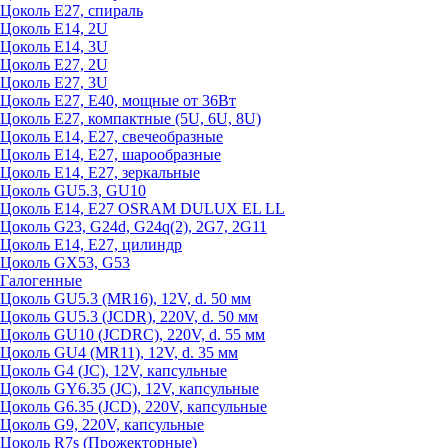
Цоколь Е27, спираль
Цоколь Е14, 2U
Цоколь Е14, 3U
Цоколь Е27, 2U
Цоколь Е27, 3U
Цоколь Е27, Е40, мощные от 36Вт
Цоколь Е27, компактные (5U, 6U, 8U)
Цоколь Е14, Е27, свечеобразные
Цоколь Е14, Е27, шарообразные
Цоколь Е14, Е27, зеркальные
Цоколь GU5.3, GU10
Цоколь Е14, Е27 OSRAM DULUX EL LL
Цоколь G23, G24d, G24q(2), 2G7, 2G11
Цоколь Е14, Е27, цилиндр
Цоколь GX53, G53
Галогенные
Цоколь GU5.3 (MR16), 12V, d. 50 мм
Цоколь GU5.3 (JCDR), 220V, d. 50 мм
Цоколь GU10 (JCDRC), 220V, d. 55 мм
Цоколь GU4 (MR11), 12V, d. 35 мм
Цоколь G4 (JC), 12V, капсульные
Цоколь GY6.35 (JC), 12V, капсульные
Цоколь G6.35 (JCD), 220V, капсульные
Цоколь G9, 220V, капсульные
Цоколь R7s (Прожекторные)