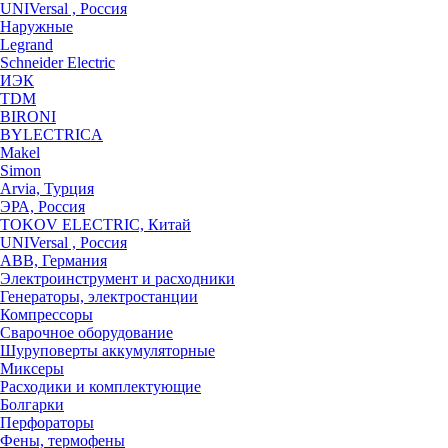
UNIVersal , Россия
Наружные
Legrand
Schneider Electric
ИЭК
TDM
BIRONI
BYLECTRICA
Makel
Simon
Arvia, Турция
ЭРА, Россия
TOKOV ELECTRIC, Китай
UNIVersal , Россия
ABB, Германия
Электроинструмент и расходники
Генераторы, электростанции
Компрессоры
Сварочное оборудование
Шуруповерты аккумуляторные
Миксеры
Расходики и комплектующие
Болгарки
Перфораторы
Фены, термофены