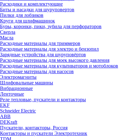
Расходики и комплектующие
Биты и насадки для шуруповертов
Пилки для лобзиков
Круги для шлифмашинок
Буры, коронки, пики, зубила для перфораторов
Сверла
Масла
Расходные материалы для триммеров
Расходные материалы для электро и бензопил
Зарядные устройства для шуруповёртов
Расходные материалы для моек высокого давления
Расходные материалы для культиваторов и мотоблоков
Расходные материалы для насосов
Электромагниты
Шлифовальные машины
Вибрационные
Ленточные
Реле тепловые, пускатели и контакторы
EKF
Schneider Electric
ABB
DEKraft
Пускатели, контакторы, Россия
Контакторы и пускатели Электротехник
TDM