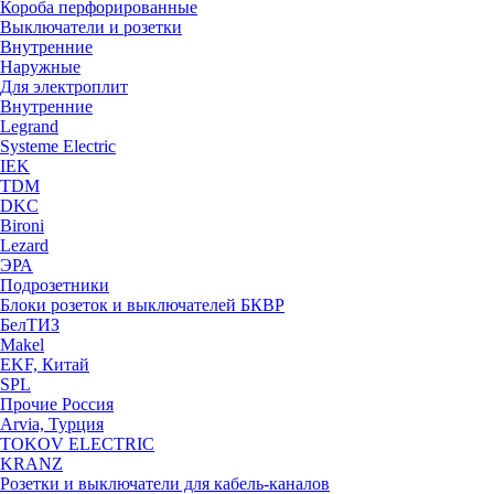
Короба перфорированные
Выключатели и розетки
Внутренние
Наружные
Для электроплит
Внутренние
Legrand
Systeme Electric
IEK
TDM
DKC
Bironi
Lezard
ЭРА
Подрозетники
Блоки розеток и выключателей БКВР
БелТИЗ
Makel
EKF, Китай
SPL
Прочие Россия
Arvia, Турция
TOKOV ELECTRIC
KRANZ
Розетки и выключатели для кабель-каналов