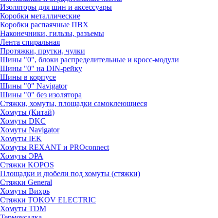
Изоляторы для шин и аксессуары
Коробки металлические
Коробки распаячные ПВХ
Наконечники, гильзы, разъемы
Лента спиральная
Протяжки, прутки, чулки
Шины "0", блоки распределительные и кросс-модули
Шины "0" на DIN-рейку
Шины в корпусе
Шины "0" Navigator
Шины "0" без изолятора
Стяжки, хомуты, площадки самоклеющиеся
Хомуты (Китай)
Хомуты DKC
Хомуты Navigator
Хомуты IEK
Хомуты REXANT и PROconnect
Хомуты ЭРА
Стяжки KOPOS
Площадки и дюбели под хомуты (стяжки)
Стяжки General
Хомуты Вихрь
Стяжки TOKOV ELECTRIC
Хомуты TDM
Термоусадка