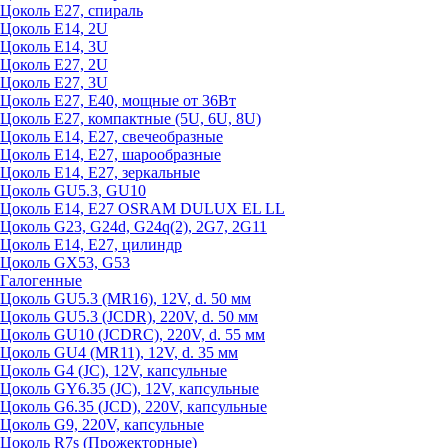
Цоколь Е27, спираль
Цоколь Е14, 2U
Цоколь Е14, 3U
Цоколь Е27, 2U
Цоколь Е27, 3U
Цоколь Е27, Е40, мощные от 36Вт
Цоколь Е27, компактные (5U, 6U, 8U)
Цоколь Е14, Е27, свечеобразные
Цоколь Е14, Е27, шарообразные
Цоколь Е14, Е27, зеркальные
Цоколь GU5.3, GU10
Цоколь Е14, Е27 OSRAM DULUX EL LL
Цоколь G23, G24d, G24q(2), 2G7, 2G11
Цоколь Е14, Е27, цилиндр
Цоколь GX53, G53
Галогенные
Цоколь GU5.3 (MR16), 12V, d. 50 мм
Цоколь GU5.3 (JCDR), 220V, d. 50 мм
Цоколь GU10 (JCDRC), 220V, d. 55 мм
Цоколь GU4 (MR11), 12V, d. 35 мм
Цоколь G4 (JC), 12V, капсульные
Цоколь GY6.35 (JC), 12V, капсульные
Цоколь G6.35 (JCD), 220V, капсульные
Цоколь G9, 220V, капсульные
Цоколь R7s (Прожекторные)