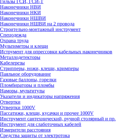
Гильзы ГСИ, ГСИ-Т
Наконечники НВИ
Наконечники НКИ
Наконечники НШВИ
Наконечники НШВИ на 2 провода
Строительно-монтажный инструмент
Спецодежда
Охрана труда
Мультиметры и клещи
Иструмент для опрессовки кабельных наконечников
Металлодетекторы
Кабелерезы
Стрипперы, ножи, клещи, кримперы
Паяльное оборудование
Газовые баллоны, горелки
Пломбираторы и пломбы
Наморы, мультитулы
Указатели и индикаторы напряжения
Отвертки
Отвертки 1000V
Пассатижи, клещи, кусачки и прочее 1000V
Инструмент сантехнический, ручной столярный и пр.
Инструмент для слаботочных кабелей
Измерители расстояния
Средства защиты от электротока