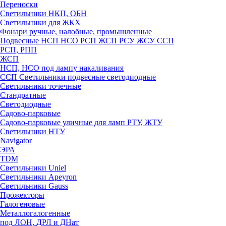
Переноски
Светильники НКП, ОБН
Светильники для ЖКХ
Фонари ручные, налобные, промышленные
Подвесные НСП НСО РСП ЖСП РСУ ЖСУ ССП
РСП, РПП
ЖСП
НСП, НСО под лампу накаливания
ССП Светильники подвесные светодиодные
Светильники точечные
Стандратные
Светодиодные
Садово-парковые
Садово-парковые уличные для ламп РТУ, ЖТУ
Светильники НТУ
Navigator
ЭРА
TDM
Светильники Uniel
Светильники Apeyron
Светильники Gauss
Прожекторы
Галогеновые
Металлогалогенные
под ЛОН, ДРЛ и ДНат