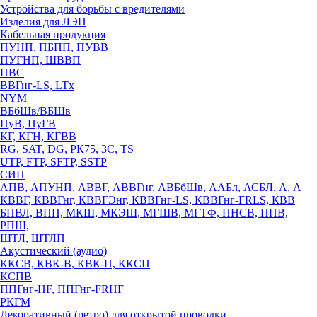
Устройства для борьбы с вредителями
Изделия для ЛЭП
Кабельная продукция
ПУНП, ПБПП, ПУВВ
ПУГНП, ШВВП
ПВС
ВВГнг-LS, LTx
NYM
ВБбШв/ВБШв
ПуВ, ПуГВ
КГ, КГН, КГВВ
RG, SAT, DG, РК75, 3С, TS
UTP, FTP, SFTP, SSTP
СИП
АПВ, АПУНП, АВВГ, АВВГнг, АВБбШв, ААБл, АСБЛ, А, А
КВВГ, КВВГнг, КВВГЭнг, КВВГнг-LS, КВВГнг-FRLS, КВВ
БПВЛ, ВПП, МКШ, МКЭШ, МГШВ, МГТФ, ПНСВ, ППВ,
РПШ,
ШТЛ, ШТЛП
Акустический (аудио)
ККСВ, КВК-В, КВК-П, ККСП
КСПВ
ППГнг-HF, ППГнг-FRHF
РКГМ
Декоративный (ретро) для открытой проводки