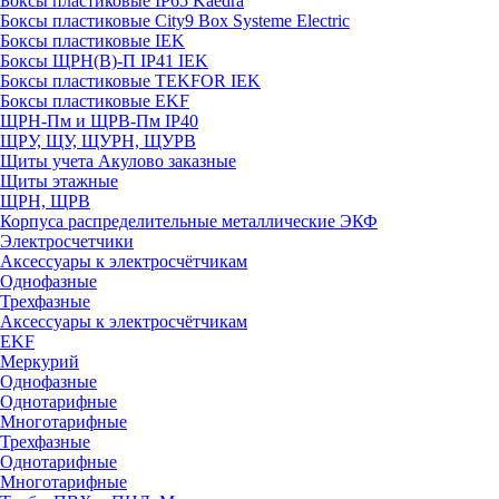
Боксы пластиковые IP65 Kaedra
Боксы пластиковые City9 Box Systeme Electric
Боксы пластиковые IEK
Боксы ЩРН(В)-П IP41 IEK
Боксы пластиковые TEKFOR IEK
Боксы пластиковые EKF
ЩРН-Пм и ЩРВ-Пм IP40
ЩРУ, ЩУ, ЩУРН, ЩУРВ
Щиты учета Акулово заказные
Щиты этажные
ЩРН, ЩРВ
Корпуса распределительные металлические ЭКФ
Электросчетчики
Аксессуары к электросчётчикам
Однофазные
Трехфазные
Аксессуары к электросчётчикам
EKF
Меркурий
Однофазные
Однотарифные
Многотарифные
Трехфазные
Однотарифные
Многотарифные