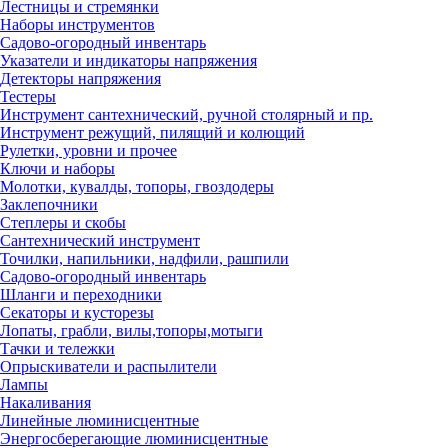
Лестницы и стремянки
Наборы инструментов
Садово-огородный инвентарь
Указатели и индикаторы напряжения
Детекторы напряжения
Тестеры
Инструмент сантехнический, ручной столярный и пр.
Инструмент режущий, пилящий и колющий
Рулетки, уровни и прочее
Ключи и наборы
Молотки, кувалды, топоры, гвоздодеры
Заклепочники
Степлеры и скобы
Сантехнический инструмент
Точилки, напильники, надфили, рашпили
Садово-огородный инвентарь
Шланги и переходники
Секаторы и кусторезы
Лопаты, грабли, вилы,топоры,мотыги
Тачки и тележки
Опрыскиватели и распылители
Лампы
Накаливания
Линейные люминисцентные
Энергосберегающие люминисцентные