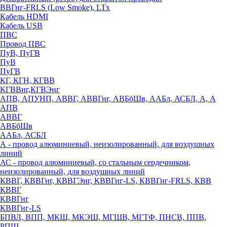
ВВГнг-FRLS (Low Smoke), LTx
Кабель HDMI
Кабель USB
ПВС
Провод ПВС
ПуВ, ПуГВ
ПуВ
ПуГВ
КГ, КГН, КГВВ
КГВВнг,КГВЭнг
АПВ, АПУНП, АВВГ, АВВГнг, АВБбШв, ААБл, АСБЛ, А, А
АПВ
АВВГ
АВБбШв
ААБл, АСБЛ
А - провод алюминиевый, неизолированный, для воздушных
линий
АС - провод алюминиевый, со стальным сердечником,
неизолированный, для воздушных линий
КВВГ, КВВГнг, КВВГЭнг, КВВГнг-LS, КВВГнг-FRLS, КВВ
КВВГ
КВВГнг
КВВГнг-LS
БПВЛ, ВПП, МКШ, МКЭШ, МГШВ, МГТФ, ПНСВ, ППВ,
РПШ,