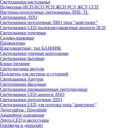
Светильники настольные
Подвесные НСП НСО РСП ЖСП РСУ ЖСУ ССП
Настенно-потолочные светильники ЛПБ, TL
Светильники ЛПО
Светильники потолочные ЛВО типа "армстронг"
Светильники LED пылевлагозащитные аналоги ЛСП
Светильники точечные
Садово-парковые
Прожекторы
Влагозащитные, тип БАННИК
Светильники уличные консольные
Светильники бытовые
Блоки питания
Светодиодные модули
Подсветка для лестниц и ступеней
Светильники Apeyron
Светильники фасадные
Светильники промышленные светодиодные
Светильники LED аналоги ЛПО
Светильники потолочные ЛПО
Светильники LED для потолка типа "армстронг"
Даунтлайты / Downlight
Аварийное освещение
Лента LED и аксессуары
Гирлянды и дюралайт