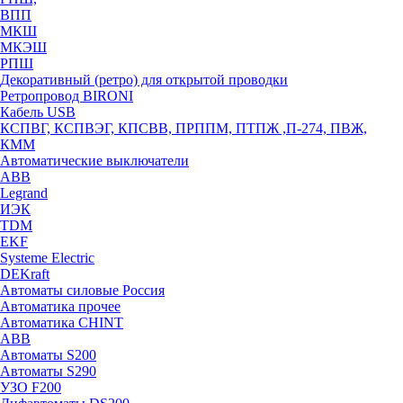
ВПП
МКШ
МКЭШ
РПШ
Декоративный (ретро) для открытой проводки
Ретропровод BIRONI
Кабель USB
КСПВГ, КСПВЭГ, КПСВВ, ПРППМ, ПТПЖ ,П-274, ПВЖ,
КММ
Автоматические выключатели
ABB
Legrand
ИЭК
TDM
EKF
Systeme Electric
DEKraft
Автоматы силовые Россия
Автоматика прочее
Автоматика CHINT
ABB
Автоматы S200
Автоматы S290
УЗО F200