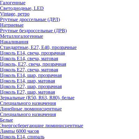
Галогенные
Светодиодные, LED
Vintage, ретро
Ртутные дроссельные (ДРЛ)
Натриевые
Ртутные бездроссельные (ДРВ)
Металлогалогенные
Накаливания
Стандартные, Е27, Е40, прозрачные
Цоколь Е14, свеча, прозрачная
Цоколь Е14, свеча, матовая
Цоколь, Е27, свеча, прозрачная
Цоколь Е27, свеча, матовая
Цоколь Е14, шар, прозрачная
Цоколь Е14, шар, матовая
Цоколь Е27, шар, прозрачная
Цоколь Е27, шар, матовая
Зеркальные (R50, R63, R80), белые
Специального назначения
Линейные люминисцентные
Специального назначения
Белые
Энергосберегающие люминисцентные
Лампы 6000 часов
Цоколь Е14, спираль