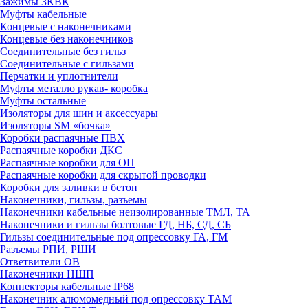
Зажимы 3КВК
Муфты кабельные
Концевые с наконечниками
Концевые без наконечников
Соединительные без гильз
Соединительные с гильзами
Перчатки и уплотнители
Муфты металло рукав- коробка
Муфты остальные
Изоляторы для шин и аксессуары
Изоляторы SM «бочка»
Коробки распаячные ПВХ
Распаячные коробки ДКС
Распаячные коробки для ОП
Распаячные коробки для скрытой проводки
Коробки для заливки в бетон
Наконечники, гильзы, разъемы
Наконечники кабельные неизолированные ТМЛ, ТА
Наконечники и гильзы болтовые ГД, НБ, СД, СБ
Гильзы соединительные под опрессовку ГА, ГМ
Разъемы РПИ, РШИ
Ответвители ОВ
Наконечники НШП
Коннекторы кабельные IP68
Наконечник алюмомедный под опрессовку ТАМ