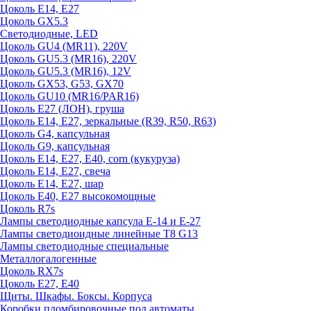
Цоколь E14, E27
Цоколь GX5.3
Светодиодные, LED
Цоколь GU4 (MR11), 220V
Цоколь GU5.3 (MR16), 220V
Цоколь GU5.3 (MR16), 12V
Цоколь GX53, G53, GX70
Цоколь GU10 (MR16/PAR16)
Цоколь Е27 (ЛОН), груша
Цоколь Е14, Е27, зеркальные (R39, R50, R63)
Цоколь G4, капсульная
Цоколь G9, капсульная
Цоколь Е14, Е27, Е40, corn (кукуруза)
Цоколь Е14, Е27, свеча
Цоколь Е14, Е27, шар
Цоколь Е40, Е27 высокомощные
Цоколь R7s
Лампы светодиодные капсула Е-14 и Е-27
Лампы светодиоидные линейные T8 G13
Лампы светодиодные специальные
Металлогалогенные
Цоколь RX7s
Цоколь Е27, E40
Щиты. Шкафы. Боксы. Корпуса
Коробки пломбировочные под автоматы