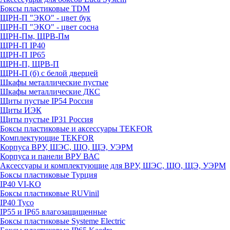
Боксы пластиковые TDM
ЩРН-П "ЭКО" - цвет бук
ЩРН-П "ЭКО" - цвет сосна
ЩРН-Пм, ЩРВ-Пм
ЩРН-П IP40
ЩРН-П IP65
ЩРН-П, ЩРВ-П
ЩРН-П (б) с белой дверцей
Шкафы металлические пустые
Шкафы металлические ДКС
Щиты пустые IP54 Россия
Щиты ИЭК
Щиты пустые IP31 Россия
Боксы пластиковые и аксессуары TEKFOR
Комплектующие TEKFOR
Корпуса ВРУ, ШЭС, ЩО, ЩЭ, УЭРМ
Корпуса и панели ВРУ ВАС
Аксессуары и комплектующие для ВРУ, ШЭС, ЩО, ЩЭ, УЭРМ
Боксы пластиковые Турция
IP40 VI-KO
Боксы пластиковые RUVinil
IP40 Тусо
IP55 и IP65 влагозащищенные
Боксы пластиковые Systeme Electric