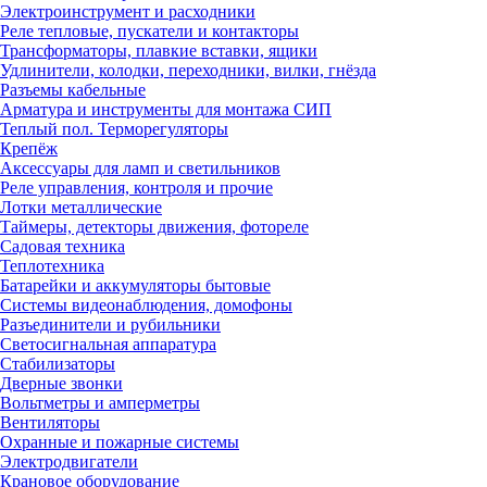
Электроинструмент и расходники
Реле тепловые, пускатели и контакторы
Трансформаторы, плавкие вставки, ящики
Удлинители, колодки, переходники, вилки, гнёзда
Разъемы кабельные
Арматура и инструменты для монтажа СИП
Теплый пол. Терморегуляторы
Крепёж
Аксессуары для ламп и светильников
Реле управления, контроля и прочие
Лотки металлические
Таймеры, детекторы движения, фотореле
Садовая техника
Теплотехника
Батарейки и аккумуляторы бытовые
Системы видеонаблюдения, домофоны
Разъединители и рубильники
Светосигнальная аппаратура
Стабилизаторы
Дверные звонки
Вольтметры и амперметры
Вентиляторы
Охранные и пожарные системы
Электродвигатели
Крановое оборудование