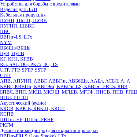
Устройства для борьбы с вредителями
Изделия для ЛЭП
Кабельная продукция
ПУНП, ПБПП, ПУВВ
ПУГНП, ШВВП
ПВС
ВВГнг-LS, LTx
NYM
ВБбШв/ВБШв
ПуВ, ПуГВ
КГ, КГН, КГВВ
RG, SAT, DG, РК75, 3С, TS
UTP, FTP, SFTP, SSTP
СИП
АПВ, АПУНП, АВВГ, АВВГнг, АВБбШв, ААБл, АСБЛ, А, А
КВВГ, КВВГнг, КВВГЭнг, КВВГнг-LS, КВВГнг-FRLS, КВВ
БПВЛ, ВПП, МКШ, МКЭШ, МГШВ, МГТФ, ПНСВ, ППВ, РПШ
ШТЛ, ШТЛП
Акустический (аудио)
ККСВ, КВК-В, КВК-П, ККСП
КСПВ
ППГнг-HF, ППГнг-FRHF
РКГМ
Декоративный (ретро) для открытой проводки
ВВГнг-FRLS (Low Smoke), LTx