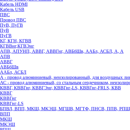
Кабель HDMI
Кабель USB
ПВС
Провод ПВС
ПуВ, ПуГВ
ПуВ
ПуГВ
КГ, КГН, КГВВ
КГВВнг,КГВЭнг
АПВ, АПУНП, АВВГ, АВВГнг, АВБбШв, ААБл, АСБЛ, А, А
АПВ
АВВГ
АВБбШв
ААБл, АСБЛ
А - провод алюминиевый, неизолированный, для воздушных ли
АС - провод алюминиевый, со стальным сердечником, неизоли
КВВГ, КВВГнг, КВВГЭнг, КВВГнг-LS, КВВГнг-FRLS, КВВ
КВВГ
КВВГнг
КВВГнг-LS
БПВЛ, ВПП, МКШ, МКЭШ, МГШВ, МГТФ, ПНСВ, ППВ, РПШ
ВПП
МКШ
МКЭШ
РПШ