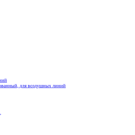
ний
рованный, для воздушных линий
,