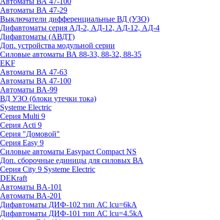
Автоматы ВА 47-100
Автоматы ВА 47-29
Выключатели дифференциальные ВД (УЗО)
Дифавтоматы серия АД-2, АД-12, АД-12, АД-4
Дифавтоматы (АВДТ)
Доп. устройства модульной серии
Силовые автоматы ВА 88-33, 88-32, 88-35
EKF
Автоматы ВА 47-63
Автоматы ВА 47-100
Автоматы ВА-99
ВД УЗО (блоки утечки тока)
Systeme Electric
Серия Multi 9
Серия Acti 9
Серия "Домовой"
Серия Easy 9
Силовые автоматы Easypact Compact NS
Доп. сборочные единицы для силовых ВА
Серия City 9 Systeme Electric
DEKraft
Автоматы BA-101
Автоматы ВА-201
Дифавтоматы ДИФ-102 тип АС lcu=6kA
Дифавтоматы ДИФ-101 тип АС lcu=4.5kA