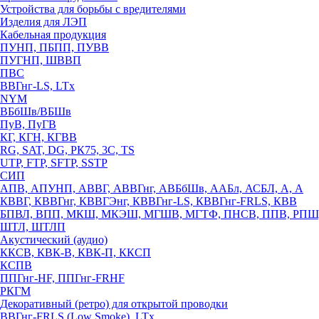
Устройства для борьбы с вредителями
Изделия для ЛЭП
Кабельная продукция
ПУНП, ПБПП, ПУВВ
ПУГНП, ШВВП
ПВС
ВВГнг-LS, LTx
NYM
ВБбШв/ВБШв
ПуВ, ПуГВ
КГ, КГН, КГВВ
RG, SAT, DG, РК75, 3С, TS
UTP, FTP, SFTP, SSTP
СИП
АПВ, АПУНП, АВВГ, АВВГнг, АВБбШв, ААБл, АСБЛ, А, А
КВВГ, КВВГнг, КВВГЭнг, КВВГнг-LS, КВВГнг-FRLS, КВВ
БПВЛ, ВПП, МКШ, МКЭШ, МГШВ, МГТФ, ПНСВ, ППВ, РПШ
ШТЛ, ШТЛП
Акустический (аудио)
ККСВ, КВК-В, КВК-П, ККСП
КСПВ
ППГнг-HF, ППГнг-FRHF
РКГМ
Декоративный (ретро) для открытой проводки
ВВГнг-FRLS (Low Smoke), LTx