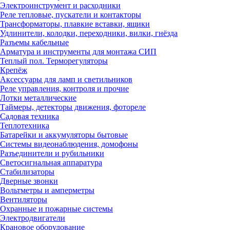
Электроинструмент и расходники
Реле тепловые, пускатели и контакторы
Трансформаторы, плавкие вставки, ящики
Удлинители, колодки, переходники, вилки, гнёзда
Разъемы кабельные
Арматура и инструменты для монтажа СИП
Теплый пол. Терморегуляторы
Крепёж
Аксессуары для ламп и светильников
Реле управления, контроля и прочие
Лотки металлические
Таймеры, детекторы движения, фотореле
Садовая техника
Теплотехника
Батарейки и аккумуляторы бытовые
Системы видеонаблюдения, домофоны
Разъединители и рубильники
Светосигнальная аппаратура
Стабилизаторы
Дверные звонки
Вольтметры и амперметры
Вентиляторы
Охранные и пожарные системы
Электродвигатели
Крановое оборудование