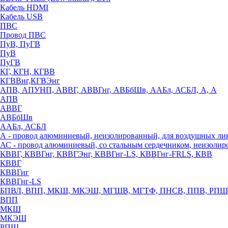
Кабель HDMI
Кабель USB
ПВС
Провод ПВС
ПуВ, ПуГВ
ПуВ
ПуГВ
КГ, КГН, КГВВ
КГВВнг,КГВЭнг
АПВ, АПУНП, АВВГ, АВВГнг, АВБбШв, ААБл, АСБЛ, А, А
АПВ
АВВГ
АВБбШв
ААБл, АСБЛ
А - провод алюминиевый, неизолированный, для воздушных ли
АС - провод алюминиевый, со стальным сердечником, неизоли
КВВГ, КВВГнг, КВВГЭнг, КВВГнг-LS, КВВГнг-FRLS, КВВ
КВВГ
КВВГнг
КВВГнг-LS
БПВЛ, ВПП, МКШ, МКЭШ, МГШВ, МГТФ, ПНСВ, ППВ, РПШ
ВПП
МКШ
МКЭШ
РПШ