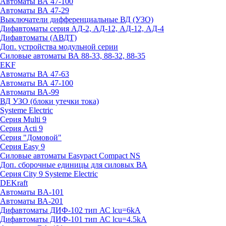
Автоматы ВА 47-100
Автоматы ВА 47-29
Выключатели дифференциальные ВД (УЗО)
Дифавтоматы серия АД-2, АД-12, АД-12, АД-4
Дифавтоматы (АВДТ)
Доп. устройства модульной серии
Силовые автоматы ВА 88-33, 88-32, 88-35
EKF
Автоматы ВА 47-63
Автоматы ВА 47-100
Автоматы ВА-99
ВД УЗО (блоки утечки тока)
Systeme Electric
Серия Multi 9
Серия Acti 9
Серия "Домовой"
Серия Easy 9
Силовые автоматы Easypact Compact NS
Доп. сборочные единицы для силовых ВА
Серия City 9 Systeme Electric
DEKraft
Автоматы BA-101
Автоматы ВА-201
Дифавтоматы ДИФ-102 тип АС lcu=6kA
Дифавтоматы ДИФ-101 тип АС lcu=4.5kA