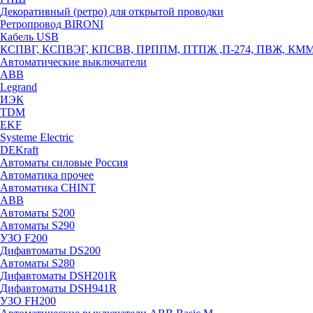
Декоративный (ретро) для открытой проводки
Ретропровод BIRONI
Кабель USB
КСПВГ, КСПВЭГ, КПСВВ, ПРППМ, ПТПЖ ,П-274, ПВЖ, КМ
Автоматические выключатели
ABB
Legrand
ИЭК
TDM
EKF
Systeme Electric
DEKraft
Автоматы силовые Россия
Автоматика прочее
Автоматика CHINT
ABB
Автоматы S200
Автоматы S290
УЗО F200
Дифавтоматы DS200
Автоматы S280
Дифавтоматы DSH201R
Дифавтоматы DSH941R
УЗО FH200