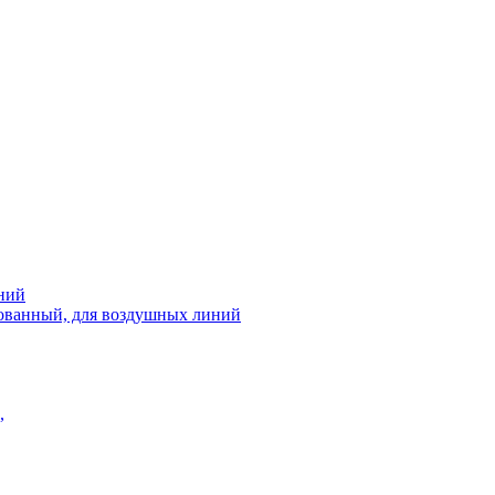
ний
рованный, для воздушных линий
,