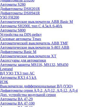
Дифавтоматы DS200
Автоматы S280
Дифавтоматы DSH201R
Дифавтоматы DSH941R
УЗО FH200
Автоматические выключатели ABB Basic M
Автоматы SH200L тип С 4.5кА 6-40А
Автоматы S800
Устройства на DIN-рейку
Силовые автоматы Tmax
Автоматический выключатель ABB TMF
Автоматические выключатели S-803 АВВ
Дифавтоматы Basic M
Автоматические выключатели XT
Аксессуары для автоматики
Автоматы защиты MS116, MS132, MS450
Legrand
ВД УЗО TX3 тип АС
Автоматы RX3 4,5 kA
ИЭК
Выключатели дифференциальные ВД (УЗО)
Дифавтоматы серия АД-2, АД-12, АД-12, АД-4
Доп. устройства модульной серии
Автоматы ВА 47-29
Автоматы ВА 47-100