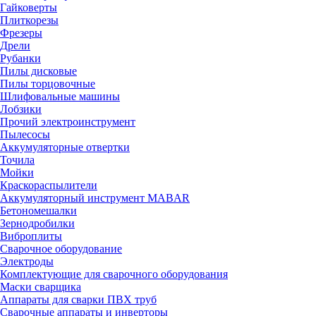
Гайковерты
Плиткорезы
Фрезеры
Дрели
Рубанки
Пилы дисковые
Пилы торцовочные
Шлифовальные машины
Лобзики
Прочий электроинструмент
Пылесосы
Аккумуляторные отвертки
Точила
Мойки
Краскораспылители
Аккумуляторный инструмент MABAR
Бетономешалки
Зернодробилки
Виброплиты
Сварочное оборудование
Электроды
Комплектующие для сварочного оборудования
Маски сварщика
Аппараты для сварки ПВХ труб
Сварочные аппараты и инверторы