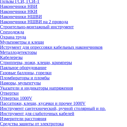
Гильзы ГСИ, ГСИ-Т
Наконечники НВИ
Наконечники НКИ
Наконечники НШВИ
Наконечники НШВИ на 2 провода
Строительно-монтажный инструмент
Спецодежда
Охрана труда
Мультиметры и клещи
Иструмент для опрессовки кабельных наконечников
Металлодетекторы
Кабелерезы
Стрипперы, ножи, клещи, кримперы
Паяльное оборудование
Газовые баллоны, горелки
Пломбираторы и пломбы
Наморы, мультитулы
Указатели и индикаторы напряжения
Отвертки
Отвертки 1000V
Пассатижи, клещи, кусачки и прочее 1000V
Инструмент сантехнический, ручной столярный и пр.
Инструмент для слаботочных кабелей
Измерители расстояния
Средства защиты от электротока