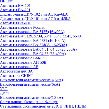
DEKraft
Автоматы BA-101
Автоматы ВА-201
Дифавтоматы ДИФ-102 тип АС lcu=6kA
Дифавтоматы ДИФ-101 тип АС lcu=4.5kA
Автоматы BA-401
Автоматы силовые Россия
Автоматы силовые BA 5135 (16-400А)
Автоматы BA 5139, 5739, 5341, 5343, 5541, 5543
Автоматы силовые BA 5731 (16-100 А)
Автоматы силовые ВА 57ф35 (16-250А)
Автоматы силовые BA 04-31, 04-35 (25-250А)
Автоматы силовые BA 04-36 (63-400А)
Автоматы силовые ВМ-63
Автоматы силовые АП 50Б
Автоматы силовые АЕ
Аксессуары для ВА
Автоматика CHINT
Выключатели автоматические(4,5кА)
Выключатели автоматические(6кА)
УЗО
ДИФ
Выключатели автоматические(10 кА)
Светильники. Освещение. Фонари
Светильники люминисцентные ЛСП, ЛПП, ПВЛМ