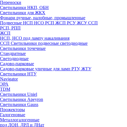
Переноски
Светильники НКП, ОБН
Светильники для ЖКХ
Фонари ручные, налобные, промышленные
Подвесные НСП НСО РСП ЖСП РСУ ЖСУ ССП
РСП, РПП
ЖСП
НСП, НСО под лампу накаливания
ССП Светильники подвесные светодиодные
Светильники точечные
Стандратные
Светодиодные
Садово-парковые
Садово-парковые уличные для ламп РТУ, ЖТУ
Светильники НТУ
Navigator
ЭРА
TDM
Светильники Uniel
Светильники Apeyron
Светильники Gauss
Прожекторы
Галогеновые
Металлогалогенные
под ЛОН, ДРЛ и ДНат