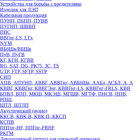
Устройства для борьбы с вредителями
Изделия для ЛЭП
Кабельная продукция
ПУНП, ПБПП, ПУВВ
ПУГНП, ШВВП
ПВС
ВВГнг-LS, LTx
NYM
ВБбШв/ВБШв
ПуВ, ПуГВ
КГ, КГН, КГВВ
RG, SAT, DG, РК75, 3С, TS
UTP, FTP, SFTP, SSTP
СИП
АПВ, АПУНП, АВВГ, АВВГнг, АВБбШв, ААБл, АСБЛ, А, А
КВВГ, КВВГнг, КВВГЭнг, КВВГнг-LS, КВВГнг-FRLS, КВВ
БПВЛ, ВПП, МКШ, МКЭШ, МГШВ, МГТФ, ПНСВ, ППВ,
РПШ,
ШТЛ, ШТЛП
Акустический (аудио)
ККСВ, КВК-В, КВК-П, ККСП
КСПВ
ППГнг-HF, ППГнг-FRHF
РКГМ
Декоративный (ретро) для открытой проводки