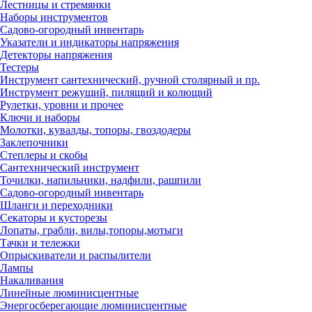
Лестницы и стремянки
Наборы инструментов
Садово-огородный инвентарь
Указатели и индикаторы напряжения
Детекторы напряжения
Тестеры
Инструмент сантехнический, ручной столярный и пр.
Инструмент режущий, пилящий и колющий
Рулетки, уровни и прочее
Ключи и наборы
Молотки, кувалды, топоры, гвоздодеры
Заклепочники
Степлеры и скобы
Сантехнический инструмент
Точилки, напильники, надфили, рашпили
Садово-огородный инвентарь
Шланги и переходники
Секаторы и кусторезы
Лопаты, грабли, вилы,топоры,мотыги
Тачки и тележки
Опрыскиватели и распылители
Лампы
Накаливания
Линейные люминисцентные
Энергосберегающие люминисцентные