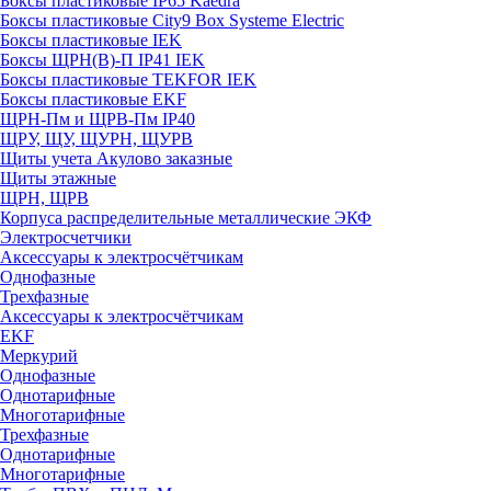
Боксы пластиковые IP65 Kaedra
Боксы пластиковые City9 Box Systeme Electric
Боксы пластиковые IEK
Боксы ЩРН(В)-П IP41 IEK
Боксы пластиковые TEKFOR IEK
Боксы пластиковые EKF
ЩРН-Пм и ЩРВ-Пм IP40
ЩРУ, ЩУ, ЩУРН, ЩУРВ
Щиты учета Акулово заказные
Щиты этажные
ЩРН, ЩРВ
Корпуса распределительные металлические ЭКФ
Электросчетчики
Аксессуары к электросчётчикам
Однофазные
Трехфазные
Аксессуары к электросчётчикам
EKF
Меркурий
Однофазные
Однотарифные
Многотарифные
Трехфазные
Однотарифные
Многотарифные