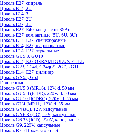
Цоколь Е27, спираль
Цоколь Е14, 2U
Цоколь Е14, 3U
Цоколь Е27, 2U
Цоколь Е27, 3U
Цоколь Е27, Е40, мощные от 36Вт
Цоколь Е27, компактные (5U, 6U, 8U)
Цоколь Е14, Е27, свечеобразные
Цоколь Е14, Е27, шарообразные
Цоколь Е14, Е27, зеркальные
Цоколь GU5.3, GU10
Цоколь Е14, Е27 OSRAM DULUX EL LL
Цоколь G23, G24d, G24q(2), 2G7, 2G11
Цоколь Е14, Е27, цилиндр
Цоколь GX53, G53
Галогенные
Цоколь GU5.3 (MR16), 12V, d. 50 мм
Цоколь GU5.3 (JCDR), 220V, d. 50 мм
Цоколь GU10 (JCDRC), 220V, d. 55 мм
Цоколь GU4 (MR11), 12V, d. 35 мм
Цоколь G4 (JC), 12V, капсульные
Цоколь GY6.35 (JC), 12V, капсульные
Цоколь G6.35 (JCD), 220V, капсульные
Цоколь G9, 220V, капсульные
Цоколь R7s (Прожекторные)