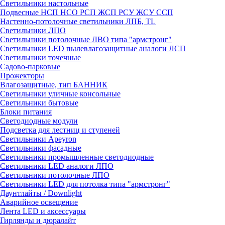
Светильники настольные
Подвесные НСП НСО РСП ЖСП РСУ ЖСУ ССП
Настенно-потолочные светильники ЛПБ, TL
Светильники ЛПО
Светильники потолочные ЛВО типа "армстронг"
Светильники LED пылевлагозащитные аналоги ЛСП
Светильники точечные
Садово-парковые
Прожекторы
Влагозащитные, тип БАННИК
Светильники уличные консольные
Светильники бытовые
Блоки питания
Светодиодные модули
Подсветка для лестниц и ступеней
Светильники Apeyron
Светильники фасадные
Светильники промышленные светодиодные
Светильники LED аналоги ЛПО
Светильники потолочные ЛПО
Светильники LED для потолка типа "армстронг"
Даунтлайты / Downlight
Аварийное освещение
Лента LED и аксессуары
Гирлянды и дюралайт