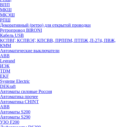
ВПП
МКШ
МКЭШ
РПШ
Декоративный (ретро) для открытой проводки
Ретропровод BIRONI
Кабель USB
КСПВГ, КСПВЭГ, КПСВВ, ПРППМ, ПТПЖ ,П-274, ПВЖ,
КММ
Автоматические выключатели
ABB
Legrand
ИЭК
TDM
EKF
Systeme Electric
DEKraft
Автоматы силовые Россия
Автоматика прочее
Автоматика CHINT
ABB
Автоматы S200
Автоматы S290
УЗО F200