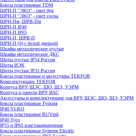
Боксы пластиковые TDM
ЩРН-П "ЭКО" - цвет бук
ЩРН-П "ЭКО" - цвет сосна
ЩРН-Пм, ЩРВ-Пм
ЩРН-П IP40
ЩРН-П IP65
ЩРН-П, ЩРВ-П
ЩРН-П (б) с белой дверцей
Шкафы металлические пустые
Шкафы металлические ДКС
Щиты пустые IP54 Россия
Щиты ИЭК
Щиты пустые IP31 Россия
Боксы пластиковые и аксессуары TEKFOR
Комплектующие TEKFOR
Корпуса ВРУ, ШЭС, ЩО, ЩЭ, УЭРМ
Корпуса и панели ВРУ ВАС
Аксессуары и комплектующие для ВРУ, ШЭС, ЩО, ЩЭ, УЭРМ
Боксы пластиковые Турция
IP40 VI-KO
Боксы пластиковые RUVinil
IP40 Тусо
IP55 и IP65 влагозащищенные
Боксы пластиковые Systeme Electric