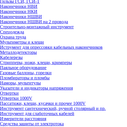
Гильзы ГСИ, ГСИ-Т
Наконечники НВИ
Наконечники НКИ
Наконечники НШВИ
Наконечники НШВИ на 2 провода
Строительно-монтажный инструмент
Спецодежда
Охрана труда
Мультиметры и клещи
Иструмент для опрессовки кабельных наконечников
Металлодетекторы
Кабелерезы
Стрипперы, ножи, клещи, кримперы
Паяльное оборудование
Газовые баллоны, горелки
Пломбираторы и пломбы
Наморы, мультитулы
Указатели и индикаторы напряжения
Отвертки
Отвертки 1000V
Пассатижи, клещи, кусачки и прочее 1000V
Инструмент сантехнический, ручной столярный и пр.
Инструмент для слаботочных кабелей
Измерители расстояния
Средства защиты от электротока