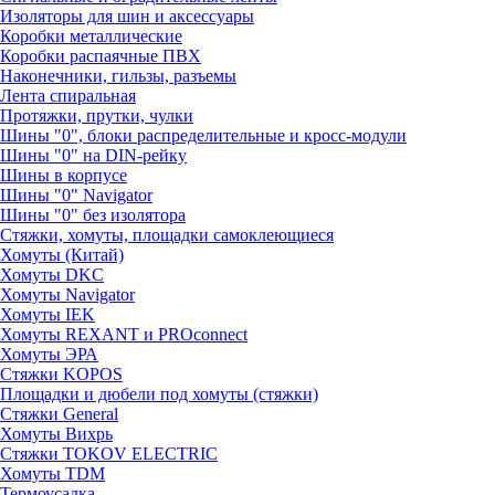
Изоляторы для шин и аксессуары
Коробки металлические
Коробки распаячные ПВХ
Наконечники, гильзы, разъемы
Лента спиральная
Протяжки, прутки, чулки
Шины "0", блоки распределительные и кросс-модули
Шины "0" на DIN-рейку
Шины в корпусе
Шины "0" Navigator
Шины "0" без изолятора
Стяжки, хомуты, площадки самоклеющиеся
Хомуты (Китай)
Хомуты DKC
Хомуты Navigator
Хомуты IEK
Хомуты REXANT и PROconnect
Хомуты ЭРА
Стяжки KOPOS
Площадки и дюбели под хомуты (стяжки)
Стяжки General
Хомуты Вихрь
Стяжки TOKOV ELECTRIC
Хомуты TDM
Термоусадка