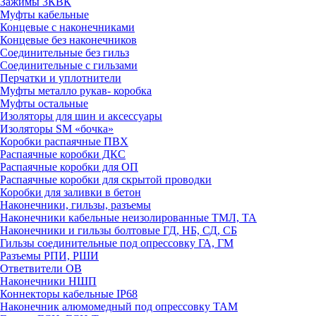
Зажимы 3КВК
Муфты кабельные
Концевые с наконечниками
Концевые без наконечников
Соединительные без гильз
Соединительные с гильзами
Перчатки и уплотнители
Муфты металло рукав- коробка
Муфты остальные
Изоляторы для шин и аксессуары
Изоляторы SM «бочка»
Коробки распаячные ПВХ
Распаячные коробки ДКС
Распаячные коробки для ОП
Распаячные коробки для скрытой проводки
Коробки для заливки в бетон
Наконечники, гильзы, разъемы
Наконечники кабельные неизолированные ТМЛ, ТА
Наконечники и гильзы болтовые ГД, НБ, СД, СБ
Гильзы соединительные под опрессовку ГА, ГМ
Разъемы РПИ, РШИ
Ответвители ОВ
Наконечники НШП
Коннекторы кабельные IP68
Наконечник алюмомедный под опрессовку ТАМ