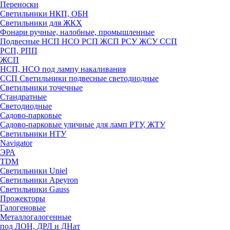
Переноски
Светильники НКП, ОБН
Светильники для ЖКХ
Фонари ручные, налобные, промышленные
Подвесные НСП НСО РСП ЖСП РСУ ЖСУ ССП
РСП, РПП
ЖСП
НСП, НСО под лампу накаливания
ССП Светильники подвесные светодиодные
Светильники точечные
Стандратные
Светодиодные
Садово-парковые
Садово-парковые уличные для ламп РТУ, ЖТУ
Светильники НТУ
Navigator
ЭРА
TDM
Светильники Uniel
Светильники Apeyron
Светильники Gauss
Прожекторы
Галогеновые
Металлогалогенные
под ЛОН, ДРЛ и ДНат