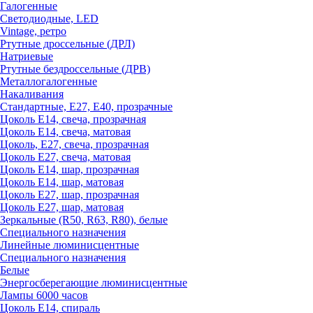
Галогенные
Светодиодные, LED
Vintage, ретро
Ртутные дроссельные (ДРЛ)
Натриевые
Ртутные бездроссельные (ДРВ)
Металлогалогенные
Накаливания
Стандартные, Е27, Е40, прозрачные
Цоколь Е14, свеча, прозрачная
Цоколь Е14, свеча, матовая
Цоколь, Е27, свеча, прозрачная
Цоколь Е27, свеча, матовая
Цоколь Е14, шар, прозрачная
Цоколь Е14, шар, матовая
Цоколь Е27, шар, прозрачная
Цоколь Е27, шар, матовая
Зеркальные (R50, R63, R80), белые
Специального назначения
Линейные люминисцентные
Специального назначения
Белые
Энергосберегающие люминисцентные
Лампы 6000 часов
Цоколь Е14, спираль