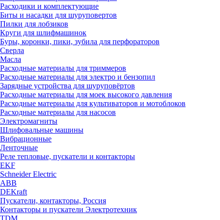
Расходики и комплектующие
Биты и насадки для шуруповертов
Пилки для лобзиков
Круги для шлифмашинок
Буры, коронки, пики, зубила для перфораторов
Сверла
Масла
Расходные материалы для триммеров
Расходные материалы для электро и бензопил
Зарядные устройства для шуруповёртов
Расходные материалы для моек высокого давления
Расходные материалы для культиваторов и мотоблоков
Расходные материалы для насосов
Электромагниты
Шлифовальные машины
Вибрационные
Ленточные
Реле тепловые, пускатели и контакторы
EKF
Schneider Electric
ABB
DEKraft
Пускатели, контакторы, Россия
Контакторы и пускатели Электротехник
TDM