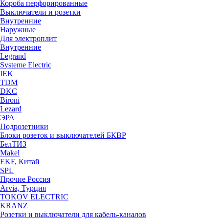
Короба перфорированные
Выключатели и розетки
Внутренние
Наружные
Для электроплит
Внутренние
Legrand
Systeme Electric
IEK
TDM
DKC
Bironi
Lezard
ЭРА
Подрозетники
Блоки розеток и выключателей БКВР
БелТИЗ
Makel
EKF, Китай
SPL
Прочие Россия
Arvia, Турция
TOKOV ELECTRIC
KRANZ
Розетки и выключатели для кабель-каналов