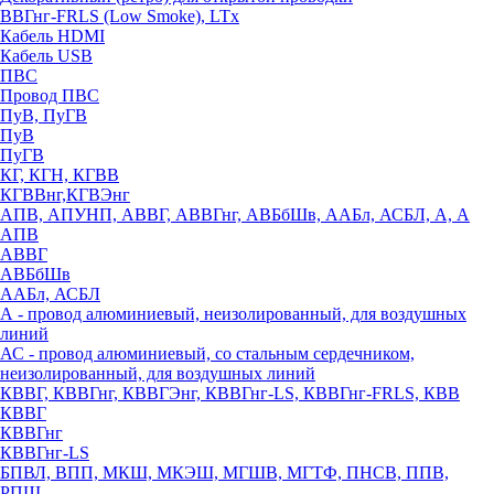
ВВГнг-FRLS (Low Smoke), LTx
Кабель HDMI
Кабель USB
ПВС
Провод ПВС
ПуВ, ПуГВ
ПуВ
ПуГВ
КГ, КГН, КГВВ
КГВВнг,КГВЭнг
АПВ, АПУНП, АВВГ, АВВГнг, АВБбШв, ААБл, АСБЛ, А, А
АПВ
АВВГ
АВБбШв
ААБл, АСБЛ
А - провод алюминиевый, неизолированный, для воздушных
линий
АС - провод алюминиевый, со стальным сердечником,
неизолированный, для воздушных линий
КВВГ, КВВГнг, КВВГЭнг, КВВГнг-LS, КВВГнг-FRLS, КВВ
КВВГ
КВВГнг
КВВГнг-LS
БПВЛ, ВПП, МКШ, МКЭШ, МГШВ, МГТФ, ПНСВ, ППВ,
РПШ,