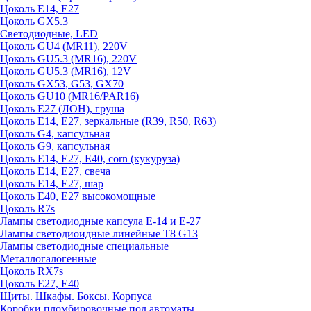
Цоколь E14, E27
Цоколь GX5.3
Светодиодные, LED
Цоколь GU4 (MR11), 220V
Цоколь GU5.3 (MR16), 220V
Цоколь GU5.3 (MR16), 12V
Цоколь GX53, G53, GX70
Цоколь GU10 (MR16/PAR16)
Цоколь Е27 (ЛОН), груша
Цоколь Е14, Е27, зеркальные (R39, R50, R63)
Цоколь G4, капсульная
Цоколь G9, капсульная
Цоколь Е14, Е27, Е40, corn (кукуруза)
Цоколь Е14, Е27, свеча
Цоколь Е14, Е27, шар
Цоколь Е40, Е27 высокомощные
Цоколь R7s
Лампы светодиодные капсула Е-14 и Е-27
Лампы светодиоидные линейные T8 G13
Лампы светодиодные специальные
Металлогалогенные
Цоколь RX7s
Цоколь Е27, E40
Щиты. Шкафы. Боксы. Корпуса
Коробки пломбировочные под автоматы