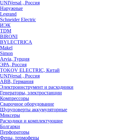
UNIVersal , Россия
Наружные
Legrand
Schneider Electric
ИЭК
TDM
BIRONI
BYLECTRICA
Makel
Simon
Arvia, Турция
ЭРА, Россия
TOKOV ELECTRIC, Китай
UNIVersal , Россия
ABB, Германия
Электроинструмент и расходники
Генераторы, электростанции
Компрессоры
Сварочное оборудование
Шуруповерты аккумуляторные
Миксеры
Расходики и комплектующие
Болгарки
Перфораторы
Фены, термофены