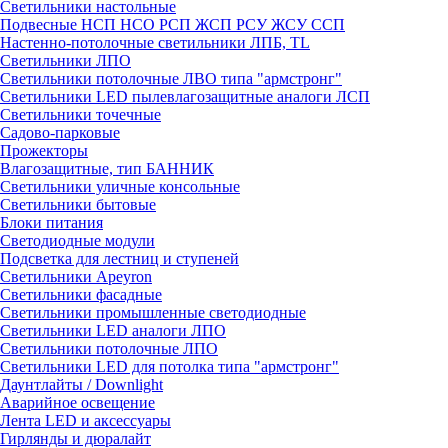
Светильники настольные
Подвесные НСП НСО РСП ЖСП РСУ ЖСУ ССП
Настенно-потолочные светильники ЛПБ, TL
Светильники ЛПО
Светильники потолочные ЛВО типа "армстронг"
Светильники LED пылевлагозащитные аналоги ЛСП
Светильники точечные
Садово-парковые
Прожекторы
Влагозащитные, тип БАННИК
Светильники уличные консольные
Светильники бытовые
Блоки питания
Светодиодные модули
Подсветка для лестниц и ступеней
Светильники Apeyron
Светильники фасадные
Светильники промышленные светодиодные
Светильники LED аналоги ЛПО
Светильники потолочные ЛПО
Светильники LED для потолка типа "армстронг"
Даунтлайты / Downlight
Аварийное освещение
Лента LED и аксессуары
Гирлянды и дюралайт