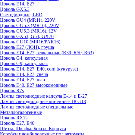
Цоколь E14, E27
Цоколь GX5.3
Светодиодные, LED
Цоколь GU4 (MR11), 220V
Цоколь GU5.3 (MR16), 220V
Цоколь GU5.3 (MR16), 12V
Цоколь GX53, G53, GX70
Цоколь GU10 (MR16/PAR16)
Цоколь Е27 (ЛОН), груша
Цоколь Е14, Е27, зеркальные (R39, R50, R63)
Цоколь G4, капсульная
Цоколь G9, капсульная
Цоколь Е14, Е27, Е40, corn (кукуруза)
Цоколь Е14, Е27, свеча
Цоколь Е14, Е27, шар
Цоколь Е40, Е27 высокомощные
Цоколь R7s
Лампы светодиодные капсула Е-14 и Е-27
Лампы светодиоидные линейные T8 G13
Лампы светодиодные специальные
Металлогалогенные
Цоколь RX7s
Цоколь Е27, E40
Щиты. Шкафы. Боксы. Корпуса
Коробки пломбировочные под автоматы