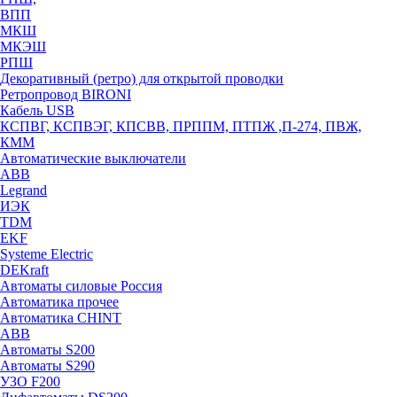
ВПП
МКШ
МКЭШ
РПШ
Декоративный (ретро) для открытой проводки
Ретропровод BIRONI
Кабель USB
КСПВГ, КСПВЭГ, КПСВВ, ПРППМ, ПТПЖ ,П-274, ПВЖ,
КММ
Автоматические выключатели
ABB
Legrand
ИЭК
TDM
EKF
Systeme Electric
DEKraft
Автоматы силовые Россия
Автоматика прочее
Автоматика CHINT
ABB
Автоматы S200
Автоматы S290
УЗО F200