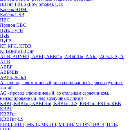
ВВГнг-FRLS (Low Smoke), LTx
Кабель HDMI
Кабель USB
ПВС
Провод ПВС
ПуВ, ПуГВ
ПуВ
ПуГВ
КГ, КГН, КГВВ
КГВВнг,КГВЭнг
АПВ, АПУНП, АВВГ, АВВГнг, АВБбШв, ААБл, АСБЛ, А, А
АПВ
АВВГ
АВБбШв
ААБл, АСБЛ
А - провод алюминиевый, неизолированный, для воздушных
линий
АС - провод алюминиевый, со стальным сердечником,
неизолированный, для воздушных линий
КВВГ, КВВГнг, КВВГЭнг, КВВГнг-LS, КВВГнг-FRLS, КВВ
КВВГ
КВВГнг
КВВГнг-LS
БПВЛ, ВПП, МКШ, МКЭШ, МГШВ, МГТФ, ПНСВ, ППВ,
РПШ,