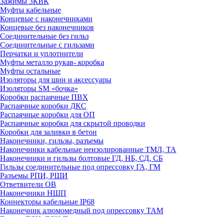
Зажимы 3КВК
Муфты кабельные
Концевые с наконечниками
Концевые без наконечников
Соединительные без гильз
Соединительные с гильзами
Перчатки и уплотнители
Муфты металло рукав- коробка
Муфты остальные
Изоляторы для шин и аксессуары
Изоляторы SM «бочка»
Коробки распаячные ПВХ
Распаячные коробки ДКС
Распаячные коробки для ОП
Распаячные коробки для скрытой проводки
Коробки для заливки в бетон
Наконечники, гильзы, разъемы
Наконечники кабельные неизолированные ТМЛ, ТА
Наконечники и гильзы болтовые ГД, НБ, СД, СБ
Гильзы соединительные под опрессовку ГА, ГМ
Разъемы РПИ, РШИ
Ответвители ОВ
Наконечники НШП
Коннекторы кабельные IP68
Наконечник алюмомедный под опрессовку ТАМ