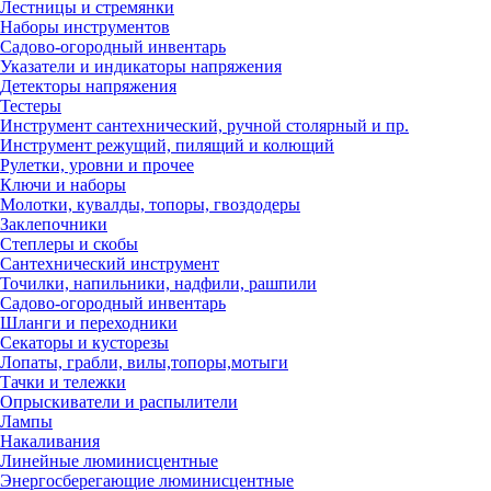
Лестницы и стремянки
Наборы инструментов
Садово-огородный инвентарь
Указатели и индикаторы напряжения
Детекторы напряжения
Тестеры
Инструмент сантехнический, ручной столярный и пр.
Инструмент режущий, пилящий и колющий
Рулетки, уровни и прочее
Ключи и наборы
Молотки, кувалды, топоры, гвоздодеры
Заклепочники
Степлеры и скобы
Сантехнический инструмент
Точилки, напильники, надфили, рашпили
Садово-огородный инвентарь
Шланги и переходники
Секаторы и кусторезы
Лопаты, грабли, вилы,топоры,мотыги
Тачки и тележки
Опрыскиватели и распылители
Лампы
Накаливания
Линейные люминисцентные
Энергосберегающие люминисцентные