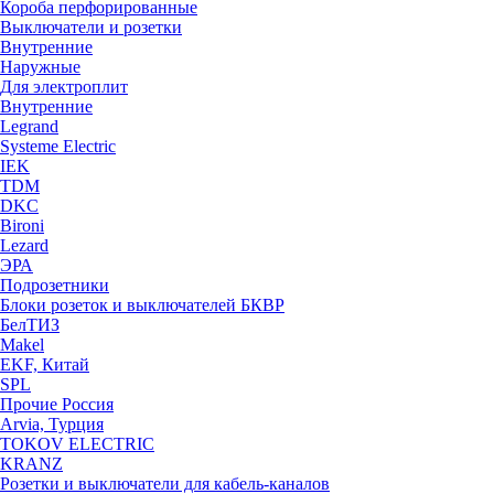
Короба перфорированные
Выключатели и розетки
Внутренние
Наружные
Для электроплит
Внутренние
Legrand
Systeme Electric
IEK
TDM
DKC
Bironi
Lezard
ЭРА
Подрозетники
Блоки розеток и выключателей БКВР
БелТИЗ
Makel
EKF, Китай
SPL
Прочие Россия
Arvia, Турция
TOKOV ELECTRIC
KRANZ
Розетки и выключатели для кабель-каналов