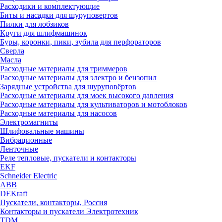
Расходики и комплектующие
Биты и насадки для шуруповертов
Пилки для лобзиков
Круги для шлифмашинок
Буры, коронки, пики, зубила для перфораторов
Сверла
Масла
Расходные материалы для триммеров
Расходные материалы для электро и бензопил
Зарядные устройства для шуруповёртов
Расходные материалы для моек высокого давления
Расходные материалы для культиваторов и мотоблоков
Расходные материалы для насосов
Электромагниты
Шлифовальные машины
Вибрационные
Ленточные
Реле тепловые, пускатели и контакторы
EKF
Schneider Electric
ABB
DEKraft
Пускатели, контакторы, Россия
Контакторы и пускатели Электротехник
TDM