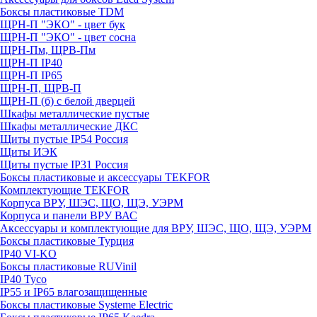
Боксы пластиковые TDM
ЩРН-П "ЭКО" - цвет бук
ЩРН-П "ЭКО" - цвет сосна
ЩРН-Пм, ЩРВ-Пм
ЩРН-П IP40
ЩРН-П IP65
ЩРН-П, ЩРВ-П
ЩРН-П (б) с белой дверцей
Шкафы металлические пустые
Шкафы металлические ДКС
Щиты пустые IP54 Россия
Щиты ИЭК
Щиты пустые IP31 Россия
Боксы пластиковые и аксессуары TEKFOR
Комплектующие TEKFOR
Корпуса ВРУ, ШЭС, ЩО, ЩЭ, УЭРМ
Корпуса и панели ВРУ ВАС
Аксессуары и комплектующие для ВРУ, ШЭС, ЩО, ЩЭ, УЭРМ
Боксы пластиковые Турция
IP40 VI-KO
Боксы пластиковые RUVinil
IP40 Тусо
IP55 и IP65 влагозащищенные
Боксы пластиковые Systeme Electric