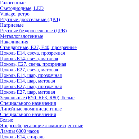
Галогенные
Светодиодные, LED
Vintage, ретро
Ртутные дроссельные (ДРЛ)
Натриевые
Ртутные бездроссельные (ДРВ)
Металлогалогенные
Накаливания
Стандартные, Е27, Е40, прозрачные
Цоколь Е14, свеча, прозрачная
Цоколь Е14, свеча, матовая
Цоколь, Е27, свеча, прозрачная
Цоколь Е27, свеча, матовая
Цоколь Е14, шар, прозрачная
Цоколь Е14, шар, матовая
Цоколь Е27, шар, прозрачная
Цоколь Е27, шар, матовая
Зеркальные (R50, R63, R80), белые
Специального назначения
Линейные люминисцентные
Специального назначения
Белые
Энергосберегающие люминисцентные
Лампы 6000 часов
Цоколь Е14, спираль