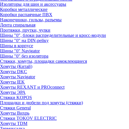
Изоляторы для шин и аксессуары
Коробки металлические
Коробки распаячные ПВХ
Наконечники, гильзы, разъемы
Лента спиральная
Протяжки, прутки, чулки
Шины "0", блоки распределительные и кросс-модули
Шины "0" на DIN-рейку
Шины в корпусе
Шины "0" Navigator
Шины "0" без изолятора
Стяжки, хомуты, площадки самоклеющиеся
Хомуты (Китай)
Хомуты DKC
Хомуты Navigator
Хомуты IEK
Хомуты REXANT и PROconnect
Хомуты ЭРА
Стяжки KOPOS
Площадки и дюбели под хомуты (стяжки)
Стяжки General
Хомуты Вихрь
Стяжки TOKOV ELECTRIC
Хомуты TDM
Термоусадка