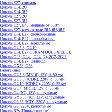
Цоколь Е27, спираль
Цоколь Е14, 2U
Цоколь Е14, 3U
Цоколь Е27, 2U
Цоколь Е27, 3U
Цоколь Е27, Е40, мощные от 36Вт
Цоколь Е27, компактные (5U, 6U, 8U)
Цоколь Е14, Е27, свечеобразные
Цоколь Е14, Е27, шарообразные
Цоколь Е14, Е27, зеркальные
Цоколь GU5.3, GU10
Цоколь Е14, Е27 OSRAM DULUX EL LL
Цоколь G23, G24d, G24q(2), 2G7, 2G11
Цоколь Е14, Е27, цилиндр
Цоколь GX53, G53
Галогенные
Цоколь GU5.3 (MR16), 12V, d. 50 мм
Цоколь GU5.3 (JCDR), 220V, d. 50 мм
Цоколь GU10 (JCDRC), 220V, d. 55 мм
Цоколь GU4 (MR11), 12V, d. 35 мм
Цоколь G4 (JC), 12V, капсульные
Цоколь GY6.35 (JC), 12V, капсульные
Цоколь G6.35 (JCD), 220V, капсульные
Цоколь G9, 220V, капсульные
Цоколь R7s (Прожекторные)