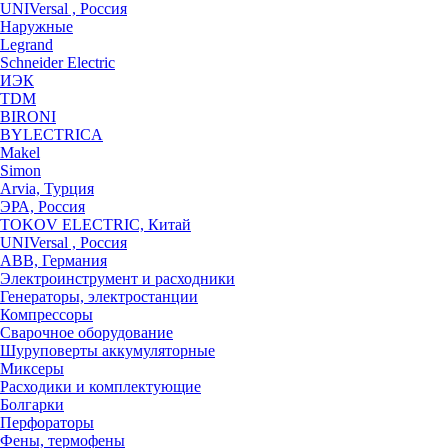
UNIVersal , Россия
Наружные
Legrand
Schneider Electric
ИЭК
TDM
BIRONI
BYLECTRICA
Makel
Simon
Arvia, Турция
ЭРА, Россия
TOKOV ELECTRIC, Китай
UNIVersal , Россия
ABB, Германия
Электроинструмент и расходники
Генераторы, электростанции
Компрессоры
Сварочное оборудование
Шуруповерты аккумуляторные
Миксеры
Расходики и комплектующие
Болгарки
Перфораторы
Фены, термофены