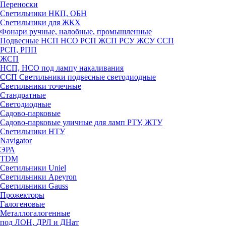
Переноски
Светильники НКП, ОБН
Светильники для ЖКХ
Фонари ручные, налобные, промышленные
Подвесные НСП НСО РСП ЖСП РСУ ЖСУ ССП
РСП, РПП
ЖСП
НСП, НСО под лампу накаливания
ССП Светильники подвесные светодиодные
Светильники точечные
Стандратные
Светодиодные
Садово-парковые
Садово-парковые уличные для ламп РТУ, ЖТУ
Светильники НТУ
Navigator
ЭРА
TDM
Светильники Uniel
Светильники Apeyron
Светильники Gauss
Прожекторы
Галогеновые
Металлогалогенные
под ЛОН, ДРЛ и ДНат