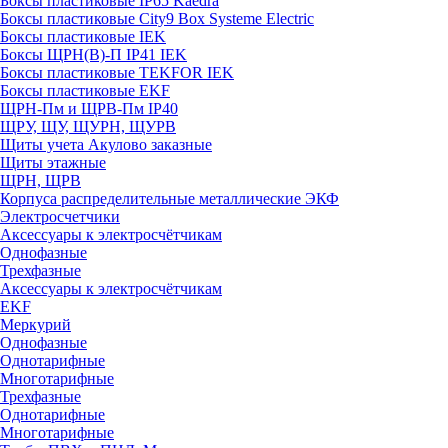
Боксы пластиковые IP65 Kaedra
Боксы пластиковые City9 Box Systeme Electric
Боксы пластиковые IEK
Боксы ЩРН(В)-П IP41 IEK
Боксы пластиковые TEKFOR IEK
Боксы пластиковые EKF
ЩРН-Пм и ЩРВ-Пм IP40
ЩРУ, ЩУ, ЩУРН, ЩУРВ
Щиты учета Акулово заказные
Щиты этажные
ЩРН, ЩРВ
Корпуса распределительные металлические ЭКФ
Электросчетчики
Аксессуары к электросчётчикам
Однофазные
Трехфазные
Аксессуары к электросчётчикам
EKF
Меркурий
Однофазные
Однотарифные
Многотарифные
Трехфазные
Однотарифные
Многотарифные