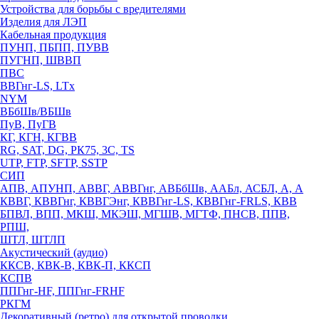
Устройства для борьбы с вредителями
Изделия для ЛЭП
Кабельная продукция
ПУНП, ПБПП, ПУВВ
ПУГНП, ШВВП
ПВС
ВВГнг-LS, LTx
NYM
ВБбШв/ВБШв
ПуВ, ПуГВ
КГ, КГН, КГВВ
RG, SAT, DG, РК75, 3С, TS
UTP, FTP, SFTP, SSTP
СИП
АПВ, АПУНП, АВВГ, АВВГнг, АВБбШв, ААБл, АСБЛ, А, А
КВВГ, КВВГнг, КВВГЭнг, КВВГнг-LS, КВВГнг-FRLS, КВВ
БПВЛ, ВПП, МКШ, МКЭШ, МГШВ, МГТФ, ПНСВ, ППВ,
РПШ,
ШТЛ, ШТЛП
Акустический (аудио)
ККСВ, КВК-В, КВК-П, ККСП
КСПВ
ППГнг-HF, ППГнг-FRHF
РКГМ
Декоративный (ретро) для открытой проводки