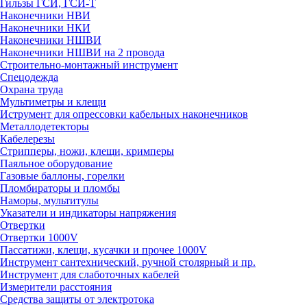
Гильзы ГСИ, ГСИ-Т
Наконечники НВИ
Наконечники НКИ
Наконечники НШВИ
Наконечники НШВИ на 2 провода
Строительно-монтажный инструмент
Спецодежда
Охрана труда
Мультиметры и клещи
Иструмент для опрессовки кабельных наконечников
Металлодетекторы
Кабелерезы
Стрипперы, ножи, клещи, кримперы
Паяльное оборудование
Газовые баллоны, горелки
Пломбираторы и пломбы
Наморы, мультитулы
Указатели и индикаторы напряжения
Отвертки
Отвертки 1000V
Пассатижи, клещи, кусачки и прочее 1000V
Инструмент сантехнический, ручной столярный и пр.
Инструмент для слаботочных кабелей
Измерители расстояния
Средства защиты от электротока