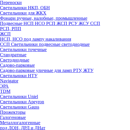
Переноски
Светильники НКП, ОБН
Светильники для ЖКХ
Фонари ручные, налобные, промышленные
Подвесные НСП НСО РСП ЖСП РСУ ЖСУ ССП
РСП, РПП
ЖСП
НСП, НСО под лампу накаливания
ССП Светильники подвесные светодиодные
Светильники точечные
Стандратные
Светодиодные
Садово-парковые
Садово-парковые уличные для ламп РТУ, ЖТУ
Светильники НТУ
Navigator
ЭРА
TDM
Светильники Uniel
Светильники Apeyron
Светильники Gauss
Прожекторы
Галогеновые
Металлогалогенные
под ЛОН, ДРЛ и ДНат