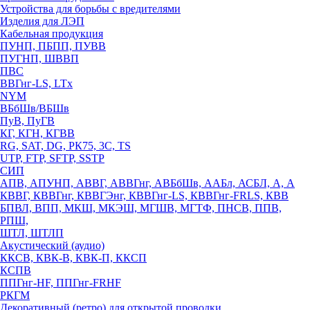
Устройства для борьбы с вредителями
Изделия для ЛЭП
Кабельная продукция
ПУНП, ПБПП, ПУВВ
ПУГНП, ШВВП
ПВС
ВВГнг-LS, LTx
NYM
ВБбШв/ВБШв
ПуВ, ПуГВ
КГ, КГН, КГВВ
RG, SAT, DG, РК75, 3С, TS
UTP, FTP, SFTP, SSTP
СИП
АПВ, АПУНП, АВВГ, АВВГнг, АВБбШв, ААБл, АСБЛ, А, А
КВВГ, КВВГнг, КВВГЭнг, КВВГнг-LS, КВВГнг-FRLS, КВВ
БПВЛ, ВПП, МКШ, МКЭШ, МГШВ, МГТФ, ПНСВ, ППВ,
РПШ,
ШТЛ, ШТЛП
Акустический (аудио)
ККСВ, КВК-В, КВК-П, ККСП
КСПВ
ППГнг-HF, ППГнг-FRHF
РКГМ
Декоративный (ретро) для открытой проводки