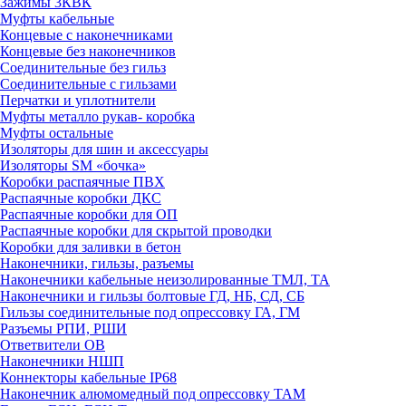
Зажимы 3КВК
Муфты кабельные
Концевые с наконечниками
Концевые без наконечников
Соединительные без гильз
Соединительные с гильзами
Перчатки и уплотнители
Муфты металло рукав- коробка
Муфты остальные
Изоляторы для шин и аксессуары
Изоляторы SM «бочка»
Коробки распаячные ПВХ
Распаячные коробки ДКС
Распаячные коробки для ОП
Распаячные коробки для скрытой проводки
Коробки для заливки в бетон
Наконечники, гильзы, разъемы
Наконечники кабельные неизолированные ТМЛ, ТА
Наконечники и гильзы болтовые ГД, НБ, СД, СБ
Гильзы соединительные под опрессовку ГА, ГМ
Разъемы РПИ, РШИ
Ответвители ОВ
Наконечники НШП
Коннекторы кабельные IP68
Наконечник алюмомедный под опрессовку ТАМ