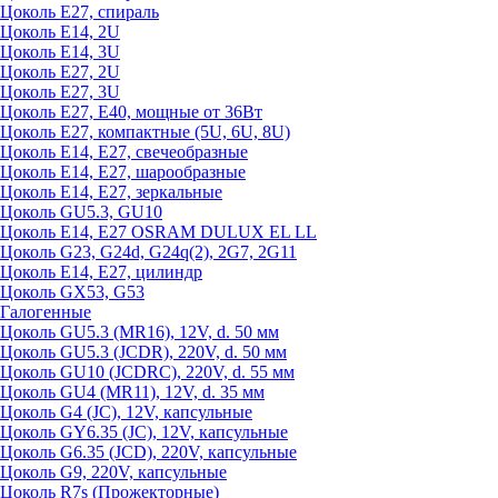
Цоколь Е27, спираль
Цоколь Е14, 2U
Цоколь Е14, 3U
Цоколь Е27, 2U
Цоколь Е27, 3U
Цоколь Е27, Е40, мощные от 36Вт
Цоколь Е27, компактные (5U, 6U, 8U)
Цоколь Е14, Е27, свечеобразные
Цоколь Е14, Е27, шарообразные
Цоколь Е14, Е27, зеркальные
Цоколь GU5.3, GU10
Цоколь Е14, Е27 OSRAM DULUX EL LL
Цоколь G23, G24d, G24q(2), 2G7, 2G11
Цоколь Е14, Е27, цилиндр
Цоколь GX53, G53
Галогенные
Цоколь GU5.3 (MR16), 12V, d. 50 мм
Цоколь GU5.3 (JCDR), 220V, d. 50 мм
Цоколь GU10 (JCDRC), 220V, d. 55 мм
Цоколь GU4 (MR11), 12V, d. 35 мм
Цоколь G4 (JC), 12V, капсульные
Цоколь GY6.35 (JC), 12V, капсульные
Цоколь G6.35 (JCD), 220V, капсульные
Цоколь G9, 220V, капсульные
Цоколь R7s (Прожекторные)