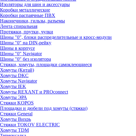
Изоляторы для шин и аксессуары
Коробки металлические
Коробки распаячные ПВХ
Наконечники, гильзы, разъемы
Лента спиральная
Протяжки, прутки, чулки
Шины "0", блоки распределительные и кросс-модули
Шины "0" на DIN-рейку
Шины в корпусе
Шины "0" Navigator
Шины "0" без изолятора
Стяжки, хомуты, площадки самоклеющиеся
Хомуты (Китай)
Хомуты DKC
Хомуты Navigator
Хомуты IEK
Хомуты REXANT и PROconnect
Хомуты ЭРА
Стяжки KOPOS
Площадки и дюбели под хомуты (стяжки)
Стяжки General
Хомуты Вихрь
Стяжки TOKOV ELECTRIC
Хомуты TDM
Термоусадка