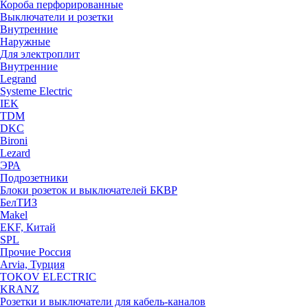
Короба перфорированные
Выключатели и розетки
Внутренние
Наружные
Для электроплит
Внутренние
Legrand
Systeme Electric
IEK
TDM
DKC
Bironi
Lezard
ЭРА
Подрозетники
Блоки розеток и выключателей БКВР
БелТИЗ
Makel
EKF, Китай
SPL
Прочие Россия
Arvia, Турция
TOKOV ELECTRIC
KRANZ
Розетки и выключатели для кабель-каналов