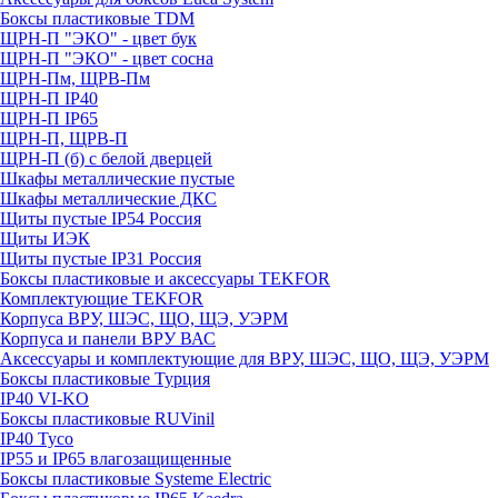
Боксы пластиковые TDM
ЩРН-П "ЭКО" - цвет бук
ЩРН-П "ЭКО" - цвет сосна
ЩРН-Пм, ЩРВ-Пм
ЩРН-П IP40
ЩРН-П IP65
ЩРН-П, ЩРВ-П
ЩРН-П (б) с белой дверцей
Шкафы металлические пустые
Шкафы металлические ДКС
Щиты пустые IP54 Россия
Щиты ИЭК
Щиты пустые IP31 Россия
Боксы пластиковые и аксессуары TEKFOR
Комплектующие TEKFOR
Корпуса ВРУ, ШЭС, ЩО, ЩЭ, УЭРМ
Корпуса и панели ВРУ ВАС
Аксессуары и комплектующие для ВРУ, ШЭС, ЩО, ЩЭ, УЭРМ
Боксы пластиковые Турция
IP40 VI-KO
Боксы пластиковые RUVinil
IP40 Тусо
IP55 и IP65 влагозащищенные
Боксы пластиковые Systeme Electric