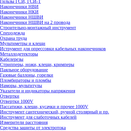
Гильзы ГСИ, ГСИ-Т
Наконечники НВИ
Наконечники НКИ
Наконечники НШВИ
Наконечники НШВИ на 2 провода
Строительно-монтажный инструмент
Спецодежда
Охрана труда
Мультиметры и клещи
Иструмент для опрессовки кабельных наконечников
Металлодетекторы
Кабелерезы
Стрипперы, ножи, клещи, кримперы
Паяльное оборудование
Газовые баллоны, горелки
Пломбираторы и пломбы
Наморы, мультитулы
Указатели и индикаторы напряжения
Отвертки
Отвертки 1000V
Пассатижи, клещи, кусачки и прочее 1000V
Инструмент сантехнический, ручной столярный и пр.
Инструмент для слаботочных кабелей
Измерители расстояния
Средства защиты от электротока