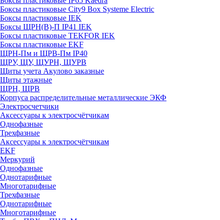
Боксы пластиковые IP65 Kaedra
Боксы пластиковые City9 Box Systeme Electric
Боксы пластиковые IEK
Боксы ЩРН(В)-П IP41 IEK
Боксы пластиковые TEKFOR IEK
Боксы пластиковые EKF
ЩРН-Пм и ЩРВ-Пм IP40
ЩРУ, ЩУ, ЩУРН, ЩУРВ
Щиты учета Акулово заказные
Щиты этажные
ЩРН, ЩРВ
Корпуса распределительные металлические ЭКФ
Электросчетчики
Аксессуары к электросчётчикам
Однофазные
Трехфазные
Аксессуары к электросчётчикам
EKF
Меркурий
Однофазные
Однотарифные
Многотарифные
Трехфазные
Однотарифные
Многотарифные