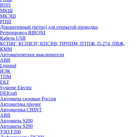
ВПП
МКШ
МКЭШ
РПШ
Декоративный (ретро) для открытой проводки
Ретропровод BIRONI
Кабель USB
КСПВГ, КСПВЭГ, КПСВВ, ПРППМ, ПТПЖ ,П-274, ПВЖ,
КММ
Автоматические выключатели
ABB
Legrand
ИЭК
TDM
EKF
Systeme Electric
DEKraft
Автоматы силовые Россия
Автоматика прочее
Автоматика CHINT
ABB
Автоматы S200
Автоматы S290
УЗО F200