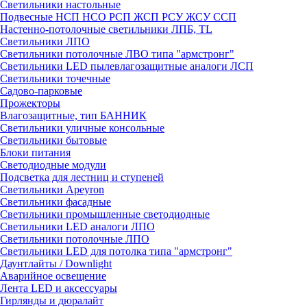
Светильники настольные
Подвесные НСП НСО РСП ЖСП РСУ ЖСУ ССП
Настенно-потолочные светильники ЛПБ, TL
Светильники ЛПО
Светильники потолочные ЛВО типа "армстронг"
Светильники LED пылевлагозащитные аналоги ЛСП
Светильники точечные
Садово-парковые
Прожекторы
Влагозащитные, тип БАННИК
Светильники уличные консольные
Светильники бытовые
Блоки питания
Светодиодные модули
Подсветка для лестниц и ступеней
Светильники Apeyron
Светильники фасадные
Светильники промышленные светодиодные
Светильники LED аналоги ЛПО
Светильники потолочные ЛПО
Светильники LED для потолка типа "армстронг"
Даунтлайты / Downlight
Аварийное освещение
Лента LED и аксессуары
Гирлянды и дюралайт