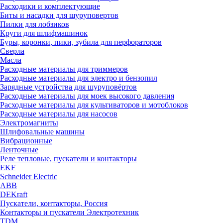
Расходики и комплектующие
Биты и насадки для шуруповертов
Пилки для лобзиков
Круги для шлифмашинок
Буры, коронки, пики, зубила для перфораторов
Сверла
Масла
Расходные материалы для триммеров
Расходные материалы для электро и бензопил
Зарядные устройства для шуруповёртов
Расходные материалы для моек высокого давления
Расходные материалы для культиваторов и мотоблоков
Расходные материалы для насосов
Электромагниты
Шлифовальные машины
Вибрационные
Ленточные
Реле тепловые, пускатели и контакторы
EKF
Schneider Electric
ABB
DEKraft
Пускатели, контакторы, Россия
Контакторы и пускатели Электротехник
TDM