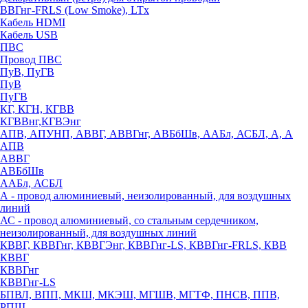
ВВГнг-FRLS (Low Smoke), LTx
Кабель HDMI
Кабель USB
ПВС
Провод ПВС
ПуВ, ПуГВ
ПуВ
ПуГВ
КГ, КГН, КГВВ
КГВВнг,КГВЭнг
АПВ, АПУНП, АВВГ, АВВГнг, АВБбШв, ААБл, АСБЛ, А, А
АПВ
АВВГ
АВБбШв
ААБл, АСБЛ
А - провод алюминиевый, неизолированный, для воздушных
линий
АС - провод алюминиевый, со стальным сердечником,
неизолированный, для воздушных линий
КВВГ, КВВГнг, КВВГЭнг, КВВГнг-LS, КВВГнг-FRLS, КВВ
КВВГ
КВВГнг
КВВГнг-LS
БПВЛ, ВПП, МКШ, МКЭШ, МГШВ, МГТФ, ПНСВ, ППВ,
РПШ,