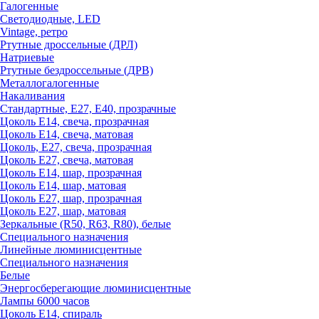
Галогенные
Светодиодные, LED
Vintage, ретро
Ртутные дроссельные (ДРЛ)
Натриевые
Ртутные бездроссельные (ДРВ)
Металлогалогенные
Накаливания
Стандартные, Е27, Е40, прозрачные
Цоколь Е14, свеча, прозрачная
Цоколь Е14, свеча, матовая
Цоколь, Е27, свеча, прозрачная
Цоколь Е27, свеча, матовая
Цоколь Е14, шар, прозрачная
Цоколь Е14, шар, матовая
Цоколь Е27, шар, прозрачная
Цоколь Е27, шар, матовая
Зеркальные (R50, R63, R80), белые
Специального назначения
Линейные люминисцентные
Специального назначения
Белые
Энергосберегающие люминисцентные
Лампы 6000 часов
Цоколь Е14, спираль