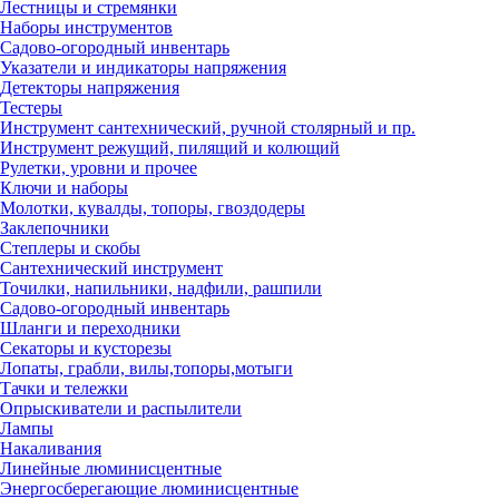
Лестницы и стремянки
Наборы инструментов
Садово-огородный инвентарь
Указатели и индикаторы напряжения
Детекторы напряжения
Тестеры
Инструмент сантехнический, ручной столярный и пр.
Инструмент режущий, пилящий и колющий
Рулетки, уровни и прочее
Ключи и наборы
Молотки, кувалды, топоры, гвоздодеры
Заклепочники
Степлеры и скобы
Сантехнический инструмент
Точилки, напильники, надфили, рашпили
Садово-огородный инвентарь
Шланги и переходники
Секаторы и кусторезы
Лопаты, грабли, вилы,топоры,мотыги
Тачки и тележки
Опрыскиватели и распылители
Лампы
Накаливания
Линейные люминисцентные
Энергосберегающие люминисцентные