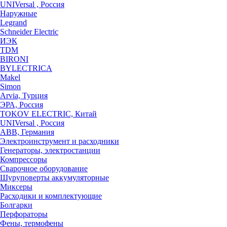
UNIVersal , Россия
Наружные
Legrand
Schneider Electric
ИЭК
TDM
BIRONI
BYLECTRICA
Makel
Simon
Arvia, Турция
ЭРА, Россия
TOKOV ELECTRIC, Китай
UNIVersal , Россия
ABB, Германия
Электроинструмент и расходники
Генераторы, электростанции
Компрессоры
Сварочное оборудование
Шуруповерты аккумуляторные
Миксеры
Расходики и комплектующие
Болгарки
Перфораторы
Фены, термофены