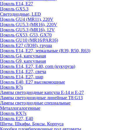
Цоколь E14, E27
Цоколь GX5.3
Светодиодные, LED
Цоколь GU4 (MR11), 220V
Цоколь GU5.3 (MR16), 220V
Цоколь GU5.3 (MR16), 12V
Цоколь GX53, G53, GX70
Цоколь GU10 (MR16/PAR16)
Цоколь Е27 (ЛОН), груша
Цоколь Е14, Е27, зеркальные (R39, R50, R63)
Цоколь G4, капсульная
Цоколь G9, капсульная
Цоколь Е14, Е27, Е40, corn (кукуруза)
Цоколь Е14, Е27, свеча
Цоколь Е14, Е27, шар
Цоколь Е40, Е27 высокомощные
Цоколь R7s
Лампы светодиодные капсула Е-14 и Е-27
Лампы светодиоидные линейные T8 G13
Лампы светодиодные специальные
Металлогалогенные
Цоколь RX7s
Цоколь Е27, E40
Щиты. Шкафы. Боксы. Корпуса
Коробки пломбировочные под автоматы