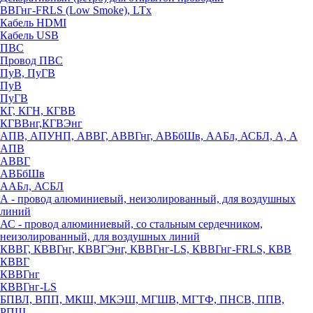
ВВГнг-FRLS (Low Smoke), LTx
Кабель HDMI
Кабель USB
ПВС
Провод ПВС
ПуВ, ПуГВ
ПуВ
ПуГВ
КГ, КГН, КГВВ
КГВВнг,КГВЭнг
АПВ, АПУНП, АВВГ, АВВГнг, АВБбШв, ААБл, АСБЛ, А, А
АПВ
АВВГ
АВБбШв
ААБл, АСБЛ
А - провод алюминиевый, неизолированный, для воздушных
линий
АС - провод алюминиевый, со стальным сердечником,
неизолированный, для воздушных линий
КВВГ, КВВГнг, КВВГЭнг, КВВГнг-LS, КВВГнг-FRLS, КВВ
КВВГ
КВВГнг
КВВГнг-LS
БПВЛ, ВПП, МКШ, МКЭШ, МГШВ, МГТФ, ПНСВ, ППВ,
РПШ,