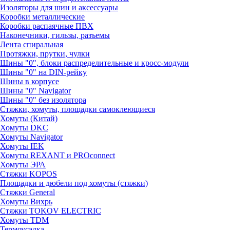
Изоляторы для шин и аксессуары
Коробки металлические
Коробки распаячные ПВХ
Наконечники, гильзы, разъемы
Лента спиральная
Протяжки, прутки, чулки
Шины "0", блоки распределительные и кросс-модули
Шины "0" на DIN-рейку
Шины в корпусе
Шины "0" Navigator
Шины "0" без изолятора
Стяжки, хомуты, площадки самоклеющиеся
Хомуты (Китай)
Хомуты DKC
Хомуты Navigator
Хомуты IEK
Хомуты REXANT и PROconnect
Хомуты ЭРА
Стяжки KOPOS
Площадки и дюбели под хомуты (стяжки)
Стяжки General
Хомуты Вихрь
Стяжки TOKOV ELECTRIC
Хомуты TDM
Термоусадка