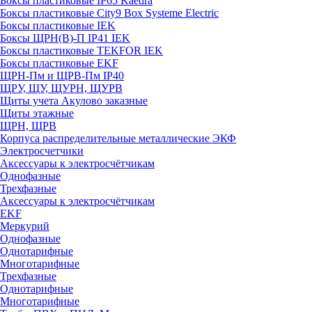
Боксы пластиковые IP65 Kaedra
Боксы пластиковые City9 Box Systeme Electric
Боксы пластиковые IEK
Боксы ЩРН(В)-П IP41 IEK
Боксы пластиковые TEKFOR IEK
Боксы пластиковые EKF
ЩРН-Пм и ЩРВ-Пм IP40
ЩРУ, ЩУ, ЩУРН, ЩУРВ
Щиты учета Акулово заказные
Щиты этажные
ЩРН, ЩРВ
Корпуса распределительные металлические ЭКФ
Электросчетчики
Аксессуары к электросчётчикам
Однофазные
Трехфазные
Аксессуары к электросчётчикам
EKF
Меркурий
Однофазные
Однотарифные
Многотарифные
Трехфазные
Однотарифные
Многотарифные