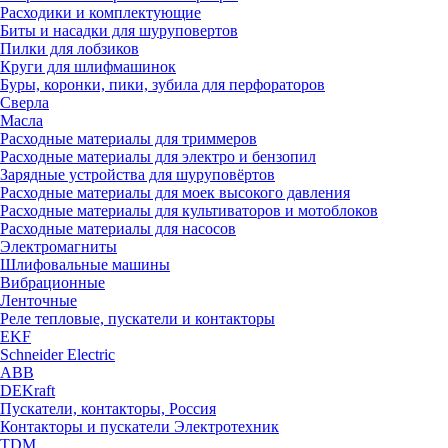
Расходики и комплектующие
Биты и насадки для шуруповертов
Пилки для лобзиков
Круги для шлифмашинок
Буры, коронки, пики, зубила для перфораторов
Сверла
Масла
Расходные материалы для триммеров
Расходные материалы для электро и бензопил
Зарядные устройства для шуруповёртов
Расходные материалы для моек высокого давления
Расходные материалы для культиваторов и мотоблоков
Расходные материалы для насосов
Электромагниты
Шлифовальные машины
Вибрационные
Ленточные
Реле тепловые, пускатели и контакторы
EKF
Schneider Electric
ABB
DEKraft
Пускатели, контакторы, Россия
Контакторы и пускатели Электротехник
TDM