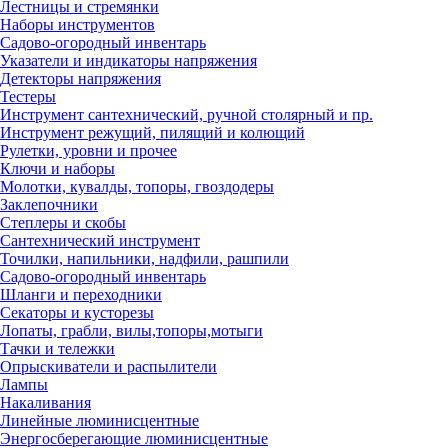
Лестницы и стремянки
Наборы инструментов
Садово-огородный инвентарь
Указатели и индикаторы напряжения
Детекторы напряжения
Тестеры
Инструмент сантехнический, ручной столярный и пр.
Инструмент режущий, пилящий и колющий
Рулетки, уровни и прочее
Ключи и наборы
Молотки, кувалды, топоры, гвоздодеры
Заклепочники
Степлеры и скобы
Сантехнический инструмент
Точилки, напильники, надфили, рашпили
Садово-огородный инвентарь
Шланги и переходники
Секаторы и кусторезы
Лопаты, грабли, вилы,топоры,мотыги
Тачки и тележки
Опрыскиватели и распылители
Лампы
Накаливания
Линейные люминисцентные
Энергосберегающие люминисцентные