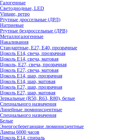
Галогенные
Светодиодные, LED
Vintage, ретро
Ртутные дроссельные (ДРЛ)
Натриевые
Ртутные бездроссельные (ДРВ)
Металлогалогенные
Накаливания
Стандартные, Е27, Е40, прозрачные
Цоколь Е14, свеча, прозрачная
Цоколь Е14, свеча, матовая
Цоколь, Е27, свеча, прозрачная
Цоколь Е27, свеча, матовая
Цоколь Е14, шар, прозрачная
Цоколь Е14, шар, матовая
Цоколь Е27, шар, прозрачная
Цоколь Е27, шар, матовая
Зеркальные (R50, R63, R80), белые
Специального назначения
Линейные люминисцентные
Специального назначения
Белые
Энергосберегающие люминисцентные
Лампы 6000 часов
Цоколь Е14, спираль