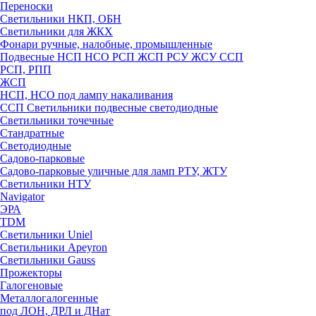
Переноски
Светильники НКП, ОБН
Светильники для ЖКХ
Фонари ручные, налобные, промышленные
Подвесные НСП НСО РСП ЖСП РСУ ЖСУ ССП
РСП, РПП
ЖСП
НСП, НСО под лампу накаливания
ССП Светильники подвесные светодиодные
Светильники точечные
Стандратные
Светодиодные
Садово-парковые
Садово-парковые уличные для ламп РТУ, ЖТУ
Светильники НТУ
Navigator
ЭРА
TDM
Светильники Uniel
Светильники Apeyron
Светильники Gauss
Прожекторы
Галогеновые
Металлогалогенные
под ЛОН, ДРЛ и ДНат