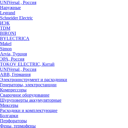
UNIVersal , Россия
Наружные
Legrand
Schneider Electric
ИЭК
TDM
BIRONI
BYLECTRICA
Makel
Simon
Arvia, Турция
ЭРА, Россия
TOKOV ELECTRIC, Китай
UNIVersal , Россия
ABB, Германия
Электроинструмент и расходники
Генераторы, электростанции
Компрессоры
Сварочное оборудование
Шуруповерты аккумуляторные
Миксеры
Расходики и комплектующие
Болгарки
Перфораторы
Фены, термофены