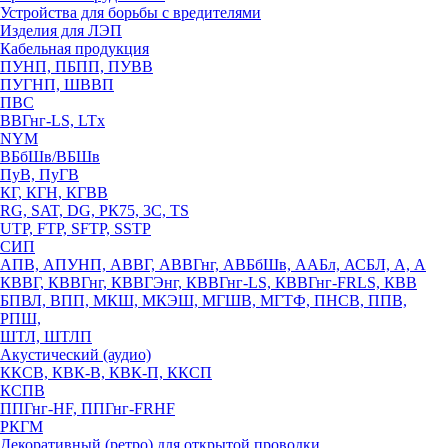
Устройства для борьбы с вредителями
Изделия для ЛЭП
Кабельная продукция
ПУНП, ПБПП, ПУВВ
ПУГНП, ШВВП
ПВС
ВВГнг-LS, LTx
NYM
ВБбШв/ВБШв
ПуВ, ПуГВ
КГ, КГН, КГВВ
RG, SAT, DG, РК75, 3С, TS
UTP, FTP, SFTP, SSTP
СИП
АПВ, АПУНП, АВВГ, АВВГнг, АВБбШв, ААБл, АСБЛ, А, А
КВВГ, КВВГнг, КВВГЭнг, КВВГнг-LS, КВВГнг-FRLS, КВВ
БПВЛ, ВПП, МКШ, МКЭШ, МГШВ, МГТФ, ПНСВ, ППВ,
РПШ,
ШТЛ, ШТЛП
Акустический (аудио)
ККСВ, КВК-В, КВК-П, ККСП
КСПВ
ППГнг-HF, ППГнг-FRHF
РКГМ
Декоративный (ретро) для открытой проводки