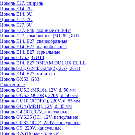
Цоколь Е27, спираль
Цоколь Е14, 2U
Цоколь Е14, 3U
Цоколь Е27, 2U
Цоколь Е27, 3U
Цоколь Е27, Е40, мощные от 36Вт
Цоколь Е27, компактные (5U, 6U, 8U)
Цоколь Е14, Е27, свечеобразные
Цоколь Е14, Е27, шарообразные
Цоколь Е14, Е27, зеркальные
Цоколь GU5.3, GU10
Цоколь Е14, Е27 OSRAM DULUX EL LL
Цоколь G23, G24d, G24q(2), 2G7, 2G11
Цоколь Е14, Е27, цилиндр
Цоколь GX53, G53
Галогенные
Цоколь GU5.3 (MR16), 12V, d. 50 мм
Цоколь GU5.3 (JCDR), 220V, d. 50 мм
Цоколь GU10 (JCDRC), 220V, d. 55 мм
Цоколь GU4 (MR11), 12V, d. 35 мм
Цоколь G4 (JC), 12V, капсульные
Цоколь GY6.35 (JC), 12V, капсульные
Цоколь G6.35 (JCD), 220V, капсульные
Цоколь G9, 220V, капсульные
Цоколь R7s (Прожекторные)