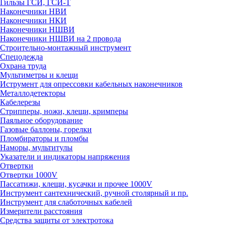
Гильзы ГСИ, ГСИ-Т
Наконечники НВИ
Наконечники НКИ
Наконечники НШВИ
Наконечники НШВИ на 2 провода
Строительно-монтажный инструмент
Спецодежда
Охрана труда
Мультиметры и клещи
Иструмент для опрессовки кабельных наконечников
Металлодетекторы
Кабелерезы
Стрипперы, ножи, клещи, кримперы
Паяльное оборудование
Газовые баллоны, горелки
Пломбираторы и пломбы
Наморы, мультитулы
Указатели и индикаторы напряжения
Отвертки
Отвертки 1000V
Пассатижи, клещи, кусачки и прочее 1000V
Инструмент сантехнический, ручной столярный и пр.
Инструмент для слаботочных кабелей
Измерители расстояния
Средства защиты от электротока