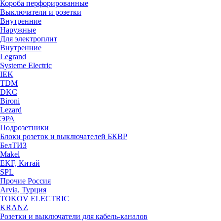
Короба перфорированные
Выключатели и розетки
Внутренние
Наружные
Для электроплит
Внутренние
Legrand
Systeme Electric
IEK
TDM
DKC
Bironi
Lezard
ЭРА
Подрозетники
Блоки розеток и выключателей БКВР
БелТИЗ
Makel
EKF, Китай
SPL
Прочие Россия
Arvia, Турция
TOKOV ELECTRIC
KRANZ
Розетки и выключатели для кабель-каналов