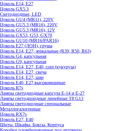
Цоколь E14, E27
Цоколь GX5.3
Светодиодные, LED
Цоколь GU4 (MR11), 220V
Цоколь GU5.3 (MR16), 220V
Цоколь GU5.3 (MR16), 12V
Цоколь GX53, G53, GX70
Цоколь GU10 (MR16/PAR16)
Цоколь Е27 (ЛОН), груша
Цоколь Е14, Е27, зеркальные (R39, R50, R63)
Цоколь G4, капсульная
Цоколь G9, капсульная
Цоколь Е14, Е27, Е40, corn (кукуруза)
Цоколь Е14, Е27, свеча
Цоколь Е14, Е27, шар
Цоколь Е40, Е27 высокомощные
Цоколь R7s
Лампы светодиодные капсула Е-14 и Е-27
Лампы светодиоидные линейные T8 G13
Лампы светодиодные специальные
Металлогалогенные
Цоколь RX7s
Цоколь Е27, E40
Щиты. Шкафы. Боксы. Корпуса
Коробки пломбировочные под автоматы