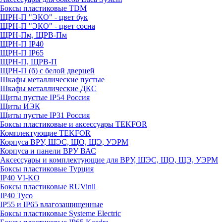
Боксы пластиковые TDM
ЩРН-П "ЭКО" - цвет бук
ЩРН-П "ЭКО" - цвет сосна
ЩРН-Пм, ЩРВ-Пм
ЩРН-П IP40
ЩРН-П IP65
ЩРН-П, ЩРВ-П
ЩРН-П (б) с белой дверцей
Шкафы металлические пустые
Шкафы металлические ДКС
Щиты пустые IP54 Россия
Щиты ИЭК
Щиты пустые IP31 Россия
Боксы пластиковые и аксессуары TEKFOR
Комплектующие TEKFOR
Корпуса ВРУ, ШЭС, ЩО, ЩЭ, УЭРМ
Корпуса и панели ВРУ ВАС
Аксессуары и комплектующие для ВРУ, ШЭС, ЩО, ЩЭ, УЭРМ
Боксы пластиковые Турция
IP40 VI-KO
Боксы пластиковые RUVinil
IP40 Тусо
IP55 и IP65 влагозащищенные
Боксы пластиковые Systeme Electric