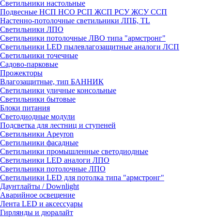
Светильники настольные
Подвесные НСП НСО РСП ЖСП РСУ ЖСУ ССП
Настенно-потолочные светильники ЛПБ, TL
Светильники ЛПО
Светильники потолочные ЛВО типа "армстронг"
Светильники LED пылевлагозащитные аналоги ЛСП
Светильники точечные
Садово-парковые
Прожекторы
Влагозащитные, тип БАННИК
Светильники уличные консольные
Светильники бытовые
Блоки питания
Светодиодные модули
Подсветка для лестниц и ступеней
Светильники Apeyron
Светильники фасадные
Светильники промышленные светодиодные
Светильники LED аналоги ЛПО
Светильники потолочные ЛПО
Светильники LED для потолка типа "армстронг"
Даунтлайты / Downlight
Аварийное освещение
Лента LED и аксессуары
Гирлянды и дюралайт