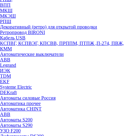
ВПП
МКШ
МКЭШ
РПШ
Декоративный (ретро) для открытой проводки
Ретропровод BIRONI
Кабель USB
КСПВГ, КСПВЭГ, КПСВВ, ПРППМ, ПТПЖ ,П-274, ПВЖ,
КММ
Автоматические выключатели
ABB
Legrand
ИЭК
TDM
EKF
Systeme Electric
DEKraft
Автоматы силовые Россия
Автоматика прочее
Автоматика CHINT
ABB
Автоматы S200
Автоматы S290
УЗО F200