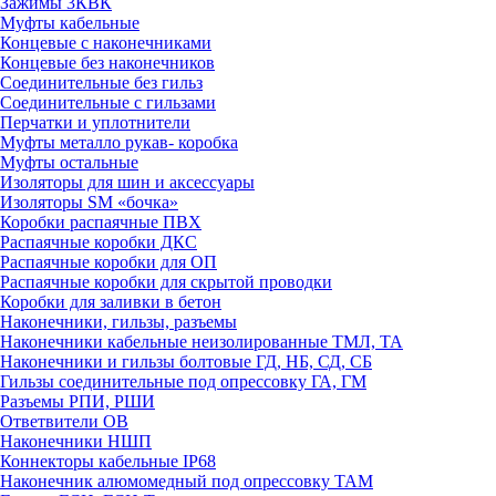
Зажимы 3КВК
Муфты кабельные
Концевые с наконечниками
Концевые без наконечников
Соединительные без гильз
Соединительные с гильзами
Перчатки и уплотнители
Муфты металло рукав- коробка
Муфты остальные
Изоляторы для шин и аксессуары
Изоляторы SM «бочка»
Коробки распаячные ПВХ
Распаячные коробки ДКС
Распаячные коробки для ОП
Распаячные коробки для скрытой проводки
Коробки для заливки в бетон
Наконечники, гильзы, разъемы
Наконечники кабельные неизолированные ТМЛ, ТА
Наконечники и гильзы болтовые ГД, НБ, СД, СБ
Гильзы соединительные под опрессовку ГА, ГМ
Разъемы РПИ, РШИ
Ответвители ОВ
Наконечники НШП
Коннекторы кабельные IP68
Наконечник алюмомедный под опрессовку ТАМ