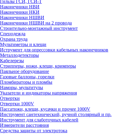
Гильзы ГСИ, ГСИ-Т
Наконечники НВИ
Наконечники НКИ
Наконечники НШВИ
Наконечники НШВИ на 2 провода
Строительно-монтажный инструмент
Спецодежда
Охрана труда
Мультиметры и клещи
Иструмент для опрессовки кабельных наконечников
Металлодетекторы
Кабелерезы
Стрипперы, ножи, клещи, кримперы
Паяльное оборудование
Газовые баллоны, горелки
Пломбираторы и пломбы
Наморы, мультитулы
Указатели и индикаторы напряжения
Отвертки
Отвертки 1000V
Пассатижи, клещи, кусачки и прочее 1000V
Инструмент сантехнический, ручной столярный и пр.
Инструмент для слаботочных кабелей
Измерители расстояния
Средства защиты от электротока