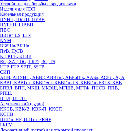
Устройства для борьбы с вредителями
Изделия для ЛЭП
Кабельная продукция
ПУНП, ПБПП, ПУВВ
ПУГНП, ШВВП
ПВС
ВВГнг-LS, LTx
NYM
ВБбШв/ВБШв
ПуВ, ПуГВ
КГ, КГН, КГВВ
RG, SAT, DG, РК75, 3С, TS
UTP, FTP, SFTP, SSTP
СИП
АПВ, АПУНП, АВВГ, АВВГнг, АВБбШв, ААБл, АСБЛ, А, А
КВВГ, КВВГнг, КВВГЭнг, КВВГнг-LS, КВВГнг-FRLS, КВВ
БПВЛ, ВПП, МКШ, МКЭШ, МГШВ, МГТФ, ПНСВ, ППВ,
РПШ,
ШТЛ, ШТЛП
Акустический (аудио)
ККСВ, КВК-В, КВК-П, ККСП
КСПВ
ППГнг-HF, ППГнг-FRHF
РКГМ
Декоративный (ретро) для открытой проводки