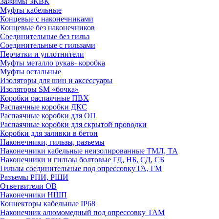
Зажимы 3КВК
Муфты кабельные
Концевые с наконечниками
Концевые без наконечников
Соединительные без гильз
Соединительные с гильзами
Перчатки и уплотнители
Муфты металло рукав- коробка
Муфты остальные
Изоляторы для шин и аксессуары
Изоляторы SM «бочка»
Коробки распаячные ПВХ
Распаячные коробки ДКС
Распаячные коробки для ОП
Распаячные коробки для скрытой проводки
Коробки для заливки в бетон
Наконечники, гильзы, разъемы
Наконечники кабельные неизолированные ТМЛ, ТА
Наконечники и гильзы болтовые ГД, НБ, СД, СБ
Гильзы соединительные под опрессовку ГА, ГМ
Разъемы РПИ, РШИ
Ответвители ОВ
Наконечники НШП
Коннекторы кабельные IP68
Наконечник алюмомедный под опрессовку ТАМ