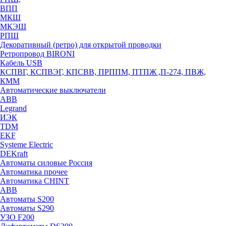
ВПП
МКШ
МКЭШ
РПШ
Декоративный (ретро) для открытой проводки
Ретропровод BIRONI
Кабель USB
КСПВГ, КСПВЭГ, КПСВВ, ПРППМ, ПТПЖ ,П-274, ПВЖ,
КММ
Автоматические выключатели
ABB
Legrand
ИЭК
TDM
EKF
Systeme Electric
DEKraft
Автоматы силовые Россия
Автоматика прочее
Автоматика CHINT
ABB
Автоматы S200
Автоматы S290
УЗО F200