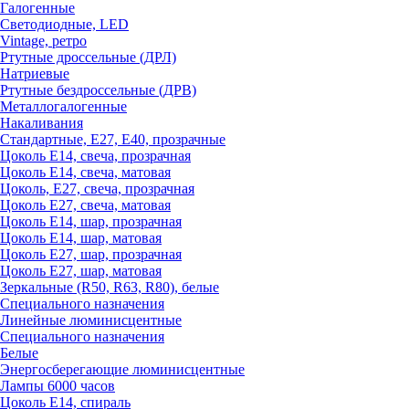
Галогенные
Светодиодные, LED
Vintage, ретро
Ртутные дроссельные (ДРЛ)
Натриевые
Ртутные бездроссельные (ДРВ)
Металлогалогенные
Накаливания
Стандартные, Е27, Е40, прозрачные
Цоколь Е14, свеча, прозрачная
Цоколь Е14, свеча, матовая
Цоколь, Е27, свеча, прозрачная
Цоколь Е27, свеча, матовая
Цоколь Е14, шар, прозрачная
Цоколь Е14, шар, матовая
Цоколь Е27, шар, прозрачная
Цоколь Е27, шар, матовая
Зеркальные (R50, R63, R80), белые
Специального назначения
Линейные люминисцентные
Специального назначения
Белые
Энергосберегающие люминисцентные
Лампы 6000 часов
Цоколь Е14, спираль