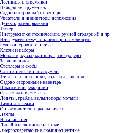
Лестницы и стремянки
Наборы инструментов
Садово-огородный инвентарь
Указатели и индикаторы напряжения
Детекторы напряжения
Тестеры
Инструмент сантехнический, ручной столярный и пр.
Инструмент режущий, пилящий и колющий
Рулетки, уровни и прочее
Ключи и наборы
Молотки, кувалды, топоры, гвоздодеры
Заклепочники
Степлеры и скобы
Сантехнический инструмент
Точилки, напильники, надфили, рашпили
Садово-огородный инвентарь
Шланги и переходники
Секаторы и кусторезы
Лопаты, грабли, вилы,топоры,мотыги
Тачки и тележки
Опрыскиватели и распылители
Лампы
Накаливания
Линейные люминисцентные
Энергосберегающие люминисцентные