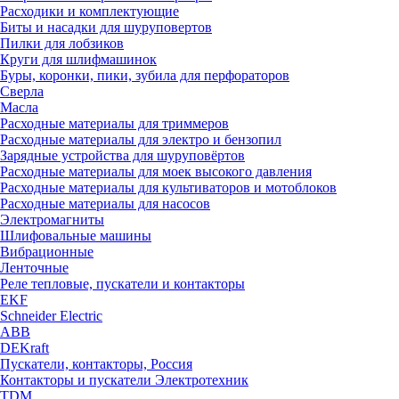
Расходики и комплектующие
Биты и насадки для шуруповертов
Пилки для лобзиков
Круги для шлифмашинок
Буры, коронки, пики, зубила для перфораторов
Сверла
Масла
Расходные материалы для триммеров
Расходные материалы для электро и бензопил
Зарядные устройства для шуруповёртов
Расходные материалы для моек высокого давления
Расходные материалы для культиваторов и мотоблоков
Расходные материалы для насосов
Электромагниты
Шлифовальные машины
Вибрационные
Ленточные
Реле тепловые, пускатели и контакторы
EKF
Schneider Electric
ABB
DEKraft
Пускатели, контакторы, Россия
Контакторы и пускатели Электротехник
TDM