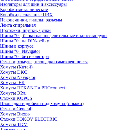
Изоляторы для шин и аксессуары
Коробки металлические
Коробки распаячные ПВХ
Наконечники, гильзы, разъемы
Лента спиральная
Протяжки, прутки, чулки
Шины "0", блоки распределительные и кросс-модули
Шины "0" на DIN-рейку
Шины в корпусе
Шины "0" Navigator
Шины "0" без изолятора
Стяжки, хомуты, площадки самоклеющиеся
Хомуты (Китай)
Хомуты DKC
Хомуты Navigator
Хомуты IEK
Хомуты REXANT и PROconnect
Хомуты ЭРА
Стяжки KOPOS
Площадки и дюбели под хомуты (стяжки)
Стяжки General
Хомуты Вихрь
Стяжки TOKOV ELECTRIC
Хомуты TDM
Термоусадка