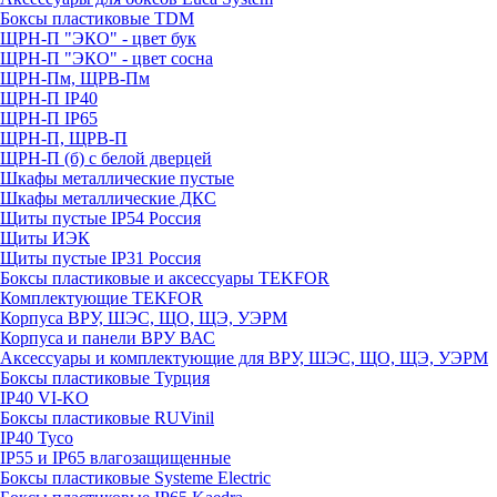
Боксы пластиковые TDM
ЩРН-П "ЭКО" - цвет бук
ЩРН-П "ЭКО" - цвет сосна
ЩРН-Пм, ЩРВ-Пм
ЩРН-П IP40
ЩРН-П IP65
ЩРН-П, ЩРВ-П
ЩРН-П (б) с белой дверцей
Шкафы металлические пустые
Шкафы металлические ДКС
Щиты пустые IP54 Россия
Щиты ИЭК
Щиты пустые IP31 Россия
Боксы пластиковые и аксессуары TEKFOR
Комплектующие TEKFOR
Корпуса ВРУ, ШЭС, ЩО, ЩЭ, УЭРМ
Корпуса и панели ВРУ ВАС
Аксессуары и комплектующие для ВРУ, ШЭС, ЩО, ЩЭ, УЭРМ
Боксы пластиковые Турция
IP40 VI-KO
Боксы пластиковые RUVinil
IP40 Тусо
IP55 и IP65 влагозащищенные
Боксы пластиковые Systeme Electric