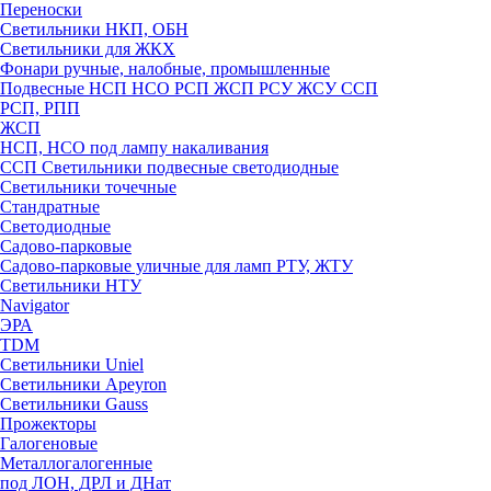
Переноски
Светильники НКП, ОБН
Светильники для ЖКХ
Фонари ручные, налобные, промышленные
Подвесные НСП НСО РСП ЖСП РСУ ЖСУ ССП
РСП, РПП
ЖСП
НСП, НСО под лампу накаливания
ССП Светильники подвесные светодиодные
Светильники точечные
Стандратные
Светодиодные
Садово-парковые
Садово-парковые уличные для ламп РТУ, ЖТУ
Светильники НТУ
Navigator
ЭРА
TDM
Светильники Uniel
Светильники Apeyron
Светильники Gauss
Прожекторы
Галогеновые
Металлогалогенные
под ЛОН, ДРЛ и ДНат