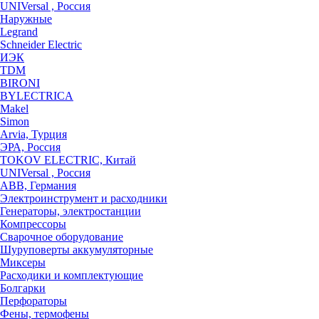
UNIVersal , Россия
Наружные
Legrand
Schneider Electric
ИЭК
TDM
BIRONI
BYLECTRICA
Makel
Simon
Arvia, Турция
ЭРА, Россия
TOKOV ELECTRIC, Китай
UNIVersal , Россия
ABB, Германия
Электроинструмент и расходники
Генераторы, электростанции
Компрессоры
Сварочное оборудование
Шуруповерты аккумуляторные
Миксеры
Расходики и комплектующие
Болгарки
Перфораторы
Фены, термофены