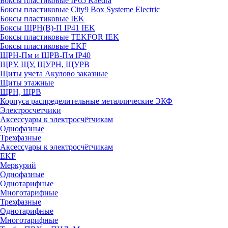
Боксы пластиковые IP65 Kaedra
Боксы пластиковые City9 Box Systeme Electric
Боксы пластиковые IEK
Боксы ЩРН(В)-П IP41 IEK
Боксы пластиковые TEKFOR IEK
Боксы пластиковые EKF
ЩРН-Пм и ЩРВ-Пм IP40
ЩРУ, ЩУ, ЩУРН, ЩУРВ
Щиты учета Акулово заказные
Щиты этажные
ЩРН, ЩРВ
Корпуса распределительные металлические ЭКФ
Электросчетчики
Аксессуары к электросчётчикам
Однофазные
Трехфазные
Аксессуары к электросчётчикам
EKF
Меркурий
Однофазные
Однотарифные
Многотарифные
Трехфазные
Однотарифные
Многотарифные