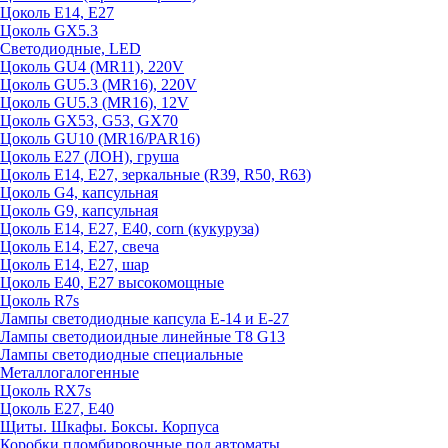
Цоколь E14, E27
Цоколь GX5.3
Светодиодные, LED
Цоколь GU4 (MR11), 220V
Цоколь GU5.3 (MR16), 220V
Цоколь GU5.3 (MR16), 12V
Цоколь GX53, G53, GX70
Цоколь GU10 (MR16/PAR16)
Цоколь Е27 (ЛОН), груша
Цоколь Е14, Е27, зеркальные (R39, R50, R63)
Цоколь G4, капсульная
Цоколь G9, капсульная
Цоколь Е14, Е27, Е40, corn (кукуруза)
Цоколь Е14, Е27, свеча
Цоколь Е14, Е27, шар
Цоколь Е40, Е27 высокомощные
Цоколь R7s
Лампы светодиодные капсула Е-14 и Е-27
Лампы светодиоидные линейные T8 G13
Лампы светодиодные специальные
Металлогалогенные
Цоколь RX7s
Цоколь Е27, E40
Щиты. Шкафы. Боксы. Корпуса
Коробки пломбировочные под автоматы