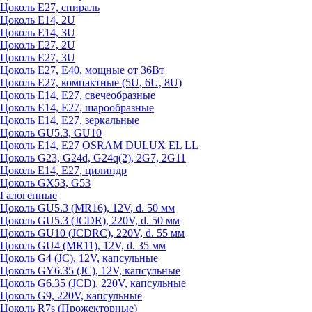
Цоколь Е27, спираль
Цоколь Е14, 2U
Цоколь Е14, 3U
Цоколь Е27, 2U
Цоколь Е27, 3U
Цоколь Е27, Е40, мощные от 36Вт
Цоколь Е27, компактные (5U, 6U, 8U)
Цоколь Е14, Е27, свечеобразные
Цоколь Е14, Е27, шарообразные
Цоколь Е14, Е27, зеркальные
Цоколь GU5.3, GU10
Цоколь Е14, Е27 OSRAM DULUX EL LL
Цоколь G23, G24d, G24q(2), 2G7, 2G11
Цоколь Е14, Е27, цилиндр
Цоколь GX53, G53
Галогенные
Цоколь GU5.3 (MR16), 12V, d. 50 мм
Цоколь GU5.3 (JCDR), 220V, d. 50 мм
Цоколь GU10 (JCDRC), 220V, d. 55 мм
Цоколь GU4 (MR11), 12V, d. 35 мм
Цоколь G4 (JC), 12V, капсульные
Цоколь GY6.35 (JC), 12V, капсульные
Цоколь G6.35 (JCD), 220V, капсульные
Цоколь G9, 220V, капсульные
Цоколь R7s (Прожекторные)