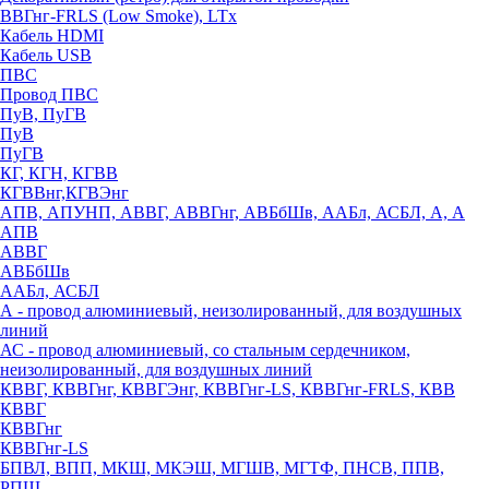
ВВГнг-FRLS (Low Smoke), LTx
Кабель HDMI
Кабель USB
ПВС
Провод ПВС
ПуВ, ПуГВ
ПуВ
ПуГВ
КГ, КГН, КГВВ
КГВВнг,КГВЭнг
АПВ, АПУНП, АВВГ, АВВГнг, АВБбШв, ААБл, АСБЛ, А, А
АПВ
АВВГ
АВБбШв
ААБл, АСБЛ
А - провод алюминиевый, неизолированный, для воздушных
линий
АС - провод алюминиевый, со стальным сердечником,
неизолированный, для воздушных линий
КВВГ, КВВГнг, КВВГЭнг, КВВГнг-LS, КВВГнг-FRLS, КВВ
КВВГ
КВВГнг
КВВГнг-LS
БПВЛ, ВПП, МКШ, МКЭШ, МГШВ, МГТФ, ПНСВ, ППВ,
РПШ,