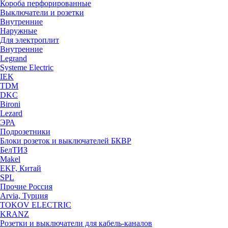
Короба перфорированные
Выключатели и розетки
Внутренние
Наружные
Для электроплит
Внутренние
Legrand
Systeme Electric
IEK
TDM
DKC
Bironi
Lezard
ЭРА
Подрозетники
Блоки розеток и выключателей БКВР
БелТИЗ
Makel
EKF, Китай
SPL
Прочие Россия
Arvia, Турция
TOKOV ELECTRIC
KRANZ
Розетки и выключатели для кабель-каналов