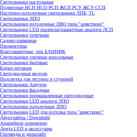
Светильники настольные
Подвесные НСП НСО РСП ЖСП РСУ ЖСУ ССП
Настенно-потолочные светильники ЛПБ, TL
Светильники ЛПО
Светильники потолочные ЛВО типа "армстронг"
Светильники LED пылевлагозащитные аналоги ЛСП
Светильники точечные
Садово-парковые
Прожекторы
Влагозащитные, тип БАННИК
Светильники уличные консольные
Светильники бытовые
Блоки питания
Светодиодные модули
Подсветка для лестниц и ступеней
Светильники Apeyron
Светильники фасадные
Светильники промышленные светодиодные
Светильники LED аналоги ЛПО
Светильники потолочные ЛПО
Светильники LED для потолка типа "армстронг"
Даунтлайты / Downlight
Аварийное освещение
Лента LED и аксессуары
Гирлянды и дюралайт