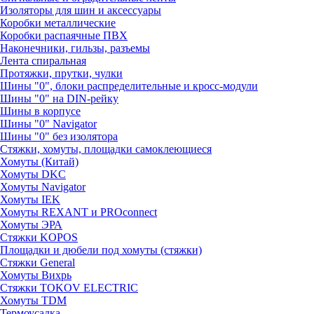
Изоляторы для шин и аксессуары
Коробки металлические
Коробки распаячные ПВХ
Наконечники, гильзы, разъемы
Лента спиральная
Протяжки, прутки, чулки
Шины "0", блоки распределительные и кросс-модули
Шины "0" на DIN-рейку
Шины в корпусе
Шины "0" Navigator
Шины "0" без изолятора
Стяжки, хомуты, площадки самоклеющиеся
Хомуты (Китай)
Хомуты DKC
Хомуты Navigator
Хомуты IEK
Хомуты REXANT и PROconnect
Хомуты ЭРА
Стяжки KOPOS
Площадки и дюбели под хомуты (стяжки)
Стяжки General
Хомуты Вихрь
Стяжки TOKOV ELECTRIC
Хомуты TDM
Термоусадка