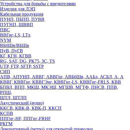
Устройства для борьбы с вредителями
Изделия для ЛЭП
Кабельная продукция
ПУНП, ПБПП, ПУВВ
ПУГНП, ШВВП
ПВС
ВВГнг-LS, LTx
NYM
ВБбШв/ВБШв
ПуВ, ПуГВ
КГ, КГН, КГВВ
RG, SAT, DG, РК75, 3С, TS
UTP, FTP, SFTP, SSTP
СИП
АПВ, АПУНП, АВВГ, АВВГнг, АВБбШв, ААБл, АСБЛ, А, А
КВВГ, КВВГнг, КВВГЭнг, КВВГнг-LS, КВВГнг-FRLS, КВВ
БПВЛ, ВПП, МКШ, МКЭШ, МГШВ, МГТФ, ПНСВ, ППВ,
РПШ,
ШТЛ, ШТЛП
Акустический (аудио)
ККСВ, КВК-В, КВК-П, ККСП
КСПВ
ППГнг-HF, ППГнг-FRHF
РКГМ
Декоративный (ретро) для открытой проводки