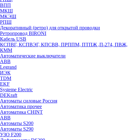
ВПП
МКШ
МКЭШ
РПШ
Декоративный (ретро) для открытой проводки
Ретропровод BIRONI
Кабель USB
КСПВГ, КСПВЭГ, КПСВВ, ПРППМ, ПТПЖ ,П-274, ПВЖ,
КММ
Автоматические выключатели
ABB
Legrand
ИЭК
TDM
EKF
Systeme Electric
DEKraft
Автоматы силовые Россия
Автоматика прочее
Автоматика CHINT
ABB
Автоматы S200
Автоматы S290
УЗО F200