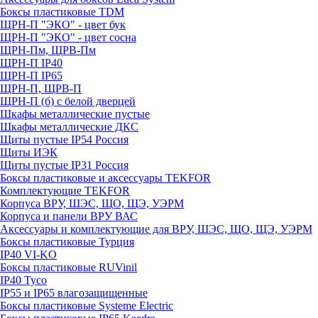
Боксы пластиковые TDM
ЩРН-П "ЭКО" - цвет бук
ЩРН-П "ЭКО" - цвет сосна
ЩРН-Пм, ЩРВ-Пм
ЩРН-П IP40
ЩРН-П IP65
ЩРН-П, ЩРВ-П
ЩРН-П (б) с белой дверцей
Шкафы металлические пустые
Шкафы металлические ДКС
Щиты пустые IP54 Россия
Щиты ИЭК
Щиты пустые IP31 Россия
Боксы пластиковые и аксессуары TEKFOR
Комплектующие TEKFOR
Корпуса ВРУ, ШЭС, ЩО, ЩЭ, УЭРМ
Корпуса и панели ВРУ ВАС
Аксессуары и комплектующие для ВРУ, ШЭС, ЩО, ЩЭ, УЭРМ
Боксы пластиковые Турция
IP40 VI-KO
Боксы пластиковые RUVinil
IP40 Тусо
IP55 и IP65 влагозащищенные
Боксы пластиковые Systeme Electric