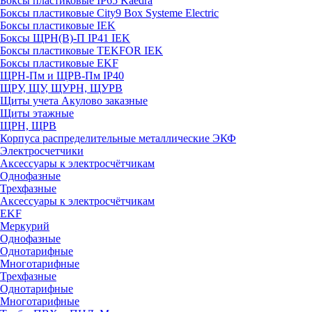
Боксы пластиковые IP65 Kaedra
Боксы пластиковые City9 Box Systeme Electric
Боксы пластиковые IEK
Боксы ЩРН(В)-П IP41 IEK
Боксы пластиковые TEKFOR IEK
Боксы пластиковые EKF
ЩРН-Пм и ЩРВ-Пм IP40
ЩРУ, ЩУ, ЩУРН, ЩУРВ
Щиты учета Акулово заказные
Щиты этажные
ЩРН, ЩРВ
Корпуса распределительные металлические ЭКФ
Электросчетчики
Аксессуары к электросчётчикам
Однофазные
Трехфазные
Аксессуары к электросчётчикам
EKF
Меркурий
Однофазные
Однотарифные
Многотарифные
Трехфазные
Однотарифные
Многотарифные