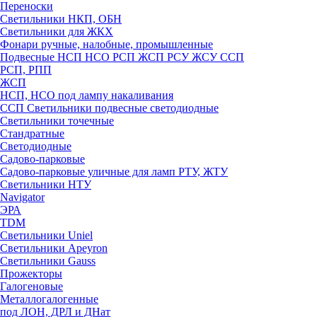
Переноски
Светильники НКП, ОБН
Светильники для ЖКХ
Фонари ручные, налобные, промышленные
Подвесные НСП НСО РСП ЖСП РСУ ЖСУ ССП
РСП, РПП
ЖСП
НСП, НСО под лампу накаливания
ССП Светильники подвесные светодиодные
Светильники точечные
Стандратные
Светодиодные
Садово-парковые
Садово-парковые уличные для ламп РТУ, ЖТУ
Светильники НТУ
Navigator
ЭРА
TDM
Светильники Uniel
Светильники Apeyron
Светильники Gauss
Прожекторы
Галогеновые
Металлогалогенные
под ЛОН, ДРЛ и ДНат