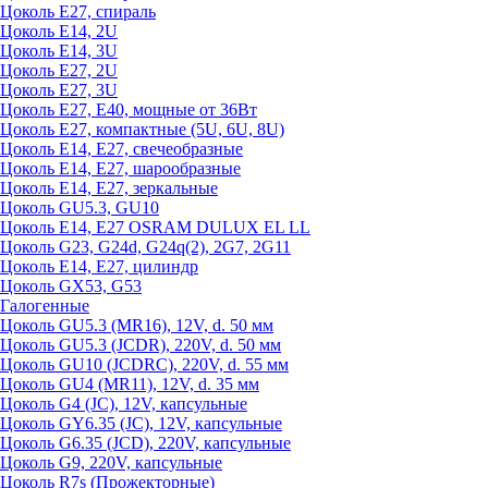
Цоколь Е27, спираль
Цоколь Е14, 2U
Цоколь Е14, 3U
Цоколь Е27, 2U
Цоколь Е27, 3U
Цоколь Е27, Е40, мощные от 36Вт
Цоколь Е27, компактные (5U, 6U, 8U)
Цоколь Е14, Е27, свечеобразные
Цоколь Е14, Е27, шарообразные
Цоколь Е14, Е27, зеркальные
Цоколь GU5.3, GU10
Цоколь Е14, Е27 OSRAM DULUX EL LL
Цоколь G23, G24d, G24q(2), 2G7, 2G11
Цоколь Е14, Е27, цилиндр
Цоколь GX53, G53
Галогенные
Цоколь GU5.3 (MR16), 12V, d. 50 мм
Цоколь GU5.3 (JCDR), 220V, d. 50 мм
Цоколь GU10 (JCDRC), 220V, d. 55 мм
Цоколь GU4 (MR11), 12V, d. 35 мм
Цоколь G4 (JC), 12V, капсульные
Цоколь GY6.35 (JC), 12V, капсульные
Цоколь G6.35 (JCD), 220V, капсульные
Цоколь G9, 220V, капсульные
Цоколь R7s (Прожекторные)