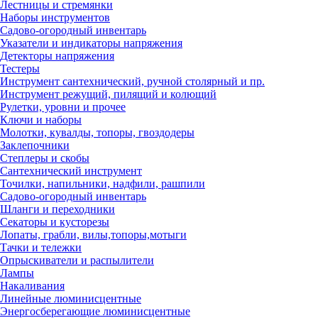
Лестницы и стремянки
Наборы инструментов
Садово-огородный инвентарь
Указатели и индикаторы напряжения
Детекторы напряжения
Тестеры
Инструмент сантехнический, ручной столярный и пр.
Инструмент режущий, пилящий и колющий
Рулетки, уровни и прочее
Ключи и наборы
Молотки, кувалды, топоры, гвоздодеры
Заклепочники
Степлеры и скобы
Сантехнический инструмент
Точилки, напильники, надфили, рашпили
Садово-огородный инвентарь
Шланги и переходники
Секаторы и кусторезы
Лопаты, грабли, вилы,топоры,мотыги
Тачки и тележки
Опрыскиватели и распылители
Лампы
Накаливания
Линейные люминисцентные
Энергосберегающие люминисцентные