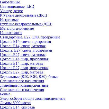
Галогенные
Светодиодные, LED
Vintage, ретро
Ртутные дроссельные (ДРЛ)
Натриевые
Ртутные бездроссельные (ДРВ)
Металлогалогенные
Накаливания
Стандартные, Е27, Е40, прозрачные
Цоколь Е14, свеча, прозрачная
Цоколь Е14, свеча, матовая
Цоколь, Е27, свеча, прозрачная
Цоколь Е27, свеча, матовая
Цоколь Е14, шар, прозрачная
Цоколь Е14, шар, матовая
Цоколь Е27, шар, прозрачная
Цоколь Е27, шар, матовая
Зеркальные (R50, R63, R80), белые
Специального назначения
Линейные люминисцентные
Специального назначения
Белые
Энергосберегающие люминисцентные
Лампы 6000 часов
Цоколь Е14, спираль