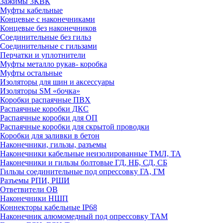
Зажимы 3КВК
Муфты кабельные
Концевые с наконечниками
Концевые без наконечников
Соединительные без гильз
Соединительные с гильзами
Перчатки и уплотнители
Муфты металло рукав- коробка
Муфты остальные
Изоляторы для шин и аксессуары
Изоляторы SM «бочка»
Коробки распаячные ПВХ
Распаячные коробки ДКС
Распаячные коробки для ОП
Распаячные коробки для скрытой проводки
Коробки для заливки в бетон
Наконечники, гильзы, разъемы
Наконечники кабельные неизолированные ТМЛ, ТА
Наконечники и гильзы болтовые ГД, НБ, СД, СБ
Гильзы соединительные под опрессовку ГА, ГМ
Разъемы РПИ, РШИ
Ответвители ОВ
Наконечники НШП
Коннекторы кабельные IP68
Наконечник алюмомедный под опрессовку ТАМ