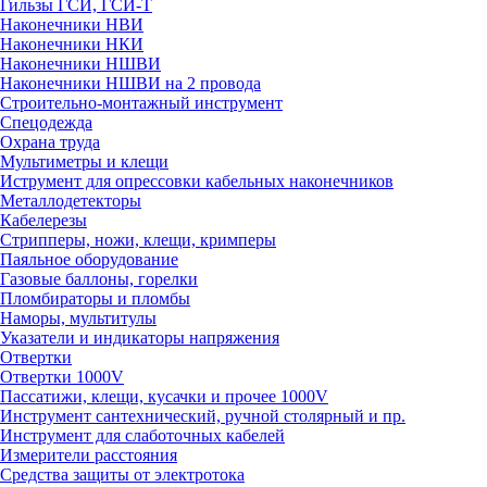
Гильзы ГСИ, ГСИ-Т
Наконечники НВИ
Наконечники НКИ
Наконечники НШВИ
Наконечники НШВИ на 2 провода
Строительно-монтажный инструмент
Спецодежда
Охрана труда
Мультиметры и клещи
Иструмент для опрессовки кабельных наконечников
Металлодетекторы
Кабелерезы
Стрипперы, ножи, клещи, кримперы
Паяльное оборудование
Газовые баллоны, горелки
Пломбираторы и пломбы
Наморы, мультитулы
Указатели и индикаторы напряжения
Отвертки
Отвертки 1000V
Пассатижи, клещи, кусачки и прочее 1000V
Инструмент сантехнический, ручной столярный и пр.
Инструмент для слаботочных кабелей
Измерители расстояния
Средства защиты от электротока