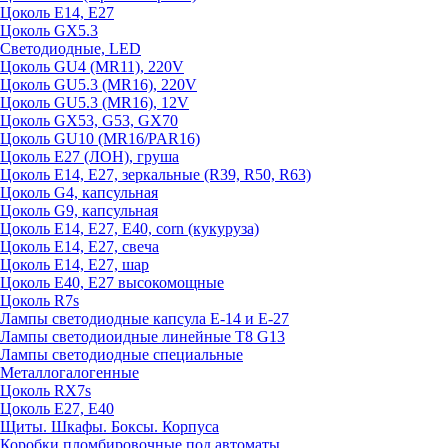
Цоколь E14, E27
Цоколь GX5.3
Светодиодные, LED
Цоколь GU4 (MR11), 220V
Цоколь GU5.3 (MR16), 220V
Цоколь GU5.3 (MR16), 12V
Цоколь GX53, G53, GX70
Цоколь GU10 (MR16/PAR16)
Цоколь Е27 (ЛОН), груша
Цоколь Е14, Е27, зеркальные (R39, R50, R63)
Цоколь G4, капсульная
Цоколь G9, капсульная
Цоколь Е14, Е27, Е40, corn (кукуруза)
Цоколь Е14, Е27, свеча
Цоколь Е14, Е27, шар
Цоколь Е40, Е27 высокомощные
Цоколь R7s
Лампы светодиодные капсула Е-14 и Е-27
Лампы светодиоидные линейные T8 G13
Лампы светодиодные специальные
Металлогалогенные
Цоколь RX7s
Цоколь Е27, E40
Щиты. Шкафы. Боксы. Корпуса
Коробки пломбировочные под автоматы