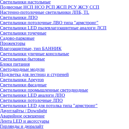
Светильники настольные
Подвесные НСП НСО РСП ЖСП РСУ ЖСУ ССП
Настенно-потолочные светильники ЛПБ, TL
Светильники ЛПО
Светильники потолочные ЛВО типа "армстронг"
Светильники LED пылевлагозащитные аналоги ЛСП
Светильники точечные
Садово-парковые
Прожекторы
Влагозащитные, тип БАННИК
Светильники уличные консольные
Светильники бытовые
Блоки питания
Светодиодные модули
Подсветка для лестниц и ступеней
Светильники Apeyron
Светильники фасадные
Светильники промышленные светодиодные
Светильники LED аналоги ЛПО
Светильники потолочные ЛПО
Светильники LED для потолка типа "армстронг"
Даунтлайты / Downlight
Аварийное освещение
Лента LED и аксессуары
Гирлянды и дюралайт