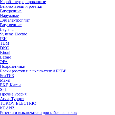
Короба перфорированные
Выключатели и розетки
Внутренние
Наружные
Для электроплит
Внутренние
Legrand
Systeme Electric
IEK
TDM
DKC
Bironi
Lezard
ЭРА
Подрозетники
Блоки розеток и выключателей БКВР
БелТИЗ
Makel
EKF, Китай
SPL
Прочие Россия
Arvia, Турция
TOKOV ELECTRIC
KRANZ
Розетки и выключатели для кабель-каналов