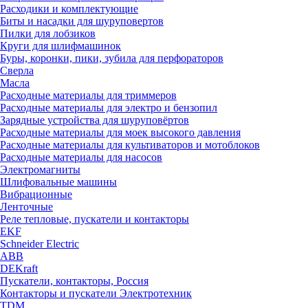
Расходики и комплектующие
Биты и насадки для шуруповертов
Пилки для лобзиков
Круги для шлифмашинок
Буры, коронки, пики, зубила для перфораторов
Сверла
Масла
Расходные материалы для триммеров
Расходные материалы для электро и бензопил
Зарядные устройства для шуруповёртов
Расходные материалы для моек высокого давления
Расходные материалы для культиваторов и мотоблоков
Расходные материалы для насосов
Электромагниты
Шлифовальные машины
Вибрационные
Ленточные
Реле тепловые, пускатели и контакторы
EKF
Schneider Electric
ABB
DEKraft
Пускатели, контакторы, Россия
Контакторы и пускатели Электротехник
TDM