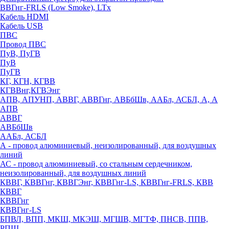
ВВГнг-FRLS (Low Smoke), LTx
Кабель HDMI
Кабель USB
ПВС
Провод ПВС
ПуВ, ПуГВ
ПуВ
ПуГВ
КГ, КГН, КГВВ
КГВВнг,КГВЭнг
АПВ, АПУНП, АВВГ, АВВГнг, АВБбШв, ААБл, АСБЛ, А, А
АПВ
АВВГ
АВБбШв
ААБл, АСБЛ
А - провод алюминиевый, неизолированный, для воздушных
линий
АС - провод алюминиевый, со стальным сердечником,
неизолированный, для воздушных линий
КВВГ, КВВГнг, КВВГЭнг, КВВГнг-LS, КВВГнг-FRLS, КВВ
КВВГ
КВВГнг
КВВГнг-LS
БПВЛ, ВПП, МКШ, МКЭШ, МГШВ, МГТФ, ПНСВ, ППВ,
РПШ,