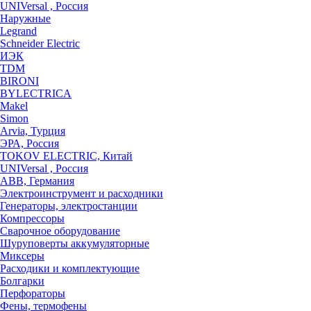
UNIVersal , Россия
Наружные
Legrand
Schneider Electric
ИЭК
TDM
BIRONI
BYLECTRICA
Makel
Simon
Arvia, Турция
ЭРА, Россия
TOKOV ELECTRIC, Китай
UNIVersal , Россия
ABB, Германия
Электроинструмент и расходники
Генераторы, электростанции
Компрессоры
Сварочное оборудование
Шуруповерты аккумуляторные
Миксеры
Расходики и комплектующие
Болгарки
Перфораторы
Фены, термофены