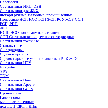
Переноски
Светильники НКП, ОБН
Светильники для ЖКХ
Фонари ручные, налобные, промышленные
Подвесные НСП НСО РСП ЖСП РСУ ЖСУ ССП
РСП, РПП
ЖСП
НСП, НСО под лампу накаливания
ССП Светильники подвесные светодиодные
Светильники точечные
Стандратные
Светодиодные
Садово-парковые
Садово-парковые уличные для ламп РТУ, ЖТУ
Светильники НТУ
Navigator
ЭРА
TDM
Светильники Uniel
Светильники Apeyron
Светильники Gauss
Прожекторы
Галогеновые
Металлогалогенные
под ЛОН, ДРЛ и ДНат