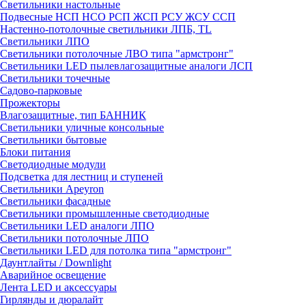
Светильники настольные
Подвесные НСП НСО РСП ЖСП РСУ ЖСУ ССП
Настенно-потолочные светильники ЛПБ, TL
Светильники ЛПО
Светильники потолочные ЛВО типа "армстронг"
Светильники LED пылевлагозащитные аналоги ЛСП
Светильники точечные
Садово-парковые
Прожекторы
Влагозащитные, тип БАННИК
Светильники уличные консольные
Светильники бытовые
Блоки питания
Светодиодные модули
Подсветка для лестниц и ступеней
Светильники Apeyron
Светильники фасадные
Светильники промышленные светодиодные
Светильники LED аналоги ЛПО
Светильники потолочные ЛПО
Светильники LED для потолка типа "армстронг"
Даунтлайты / Downlight
Аварийное освещение
Лента LED и аксессуары
Гирлянды и дюралайт