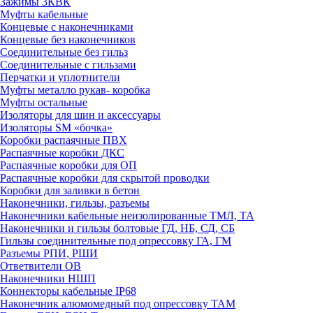
Зажимы 3КВК
Муфты кабельные
Концевые с наконечниками
Концевые без наконечников
Соединительные без гильз
Соединительные с гильзами
Перчатки и уплотнители
Муфты металло рукав- коробка
Муфты остальные
Изоляторы для шин и аксессуары
Изоляторы SM «бочка»
Коробки распаячные ПВХ
Распаячные коробки ДКС
Распаячные коробки для ОП
Распаячные коробки для скрытой проводки
Коробки для заливки в бетон
Наконечники, гильзы, разъемы
Наконечники кабельные неизолированные ТМЛ, ТА
Наконечники и гильзы болтовые ГД, НБ, СД, СБ
Гильзы соединительные под опрессовку ГА, ГМ
Разъемы РПИ, РШИ
Ответвители ОВ
Наконечники НШП
Коннекторы кабельные IP68
Наконечник алюмомедный под опрессовку ТАМ