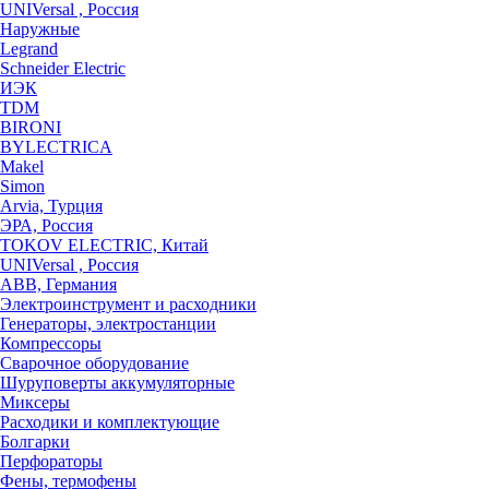
UNIVersal , Россия
Наружные
Legrand
Schneider Electric
ИЭК
TDM
BIRONI
BYLECTRICA
Makel
Simon
Arvia, Турция
ЭРА, Россия
TOKOV ELECTRIC, Китай
UNIVersal , Россия
ABB, Германия
Электроинструмент и расходники
Генераторы, электростанции
Компрессоры
Сварочное оборудование
Шуруповерты аккумуляторные
Миксеры
Расходики и комплектующие
Болгарки
Перфораторы
Фены, термофены