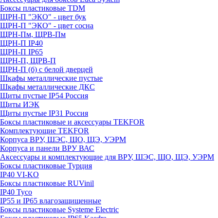
Боксы пластиковые TDM
ЩРН-П "ЭКО" - цвет бук
ЩРН-П "ЭКО" - цвет сосна
ЩРН-Пм, ЩРВ-Пм
ЩРН-П IP40
ЩРН-П IP65
ЩРН-П, ЩРВ-П
ЩРН-П (б) с белой дверцей
Шкафы металлические пустые
Шкафы металлические ДКС
Щиты пустые IP54 Россия
Щиты ИЭК
Щиты пустые IP31 Россия
Боксы пластиковые и аксессуары TEKFOR
Комплектующие TEKFOR
Корпуса ВРУ, ШЭС, ЩО, ЩЭ, УЭРМ
Корпуса и панели ВРУ ВАС
Аксессуары и комплектующие для ВРУ, ШЭС, ЩО, ЩЭ, УЭРМ
Боксы пластиковые Турция
IP40 VI-KO
Боксы пластиковые RUVinil
IP40 Тусо
IP55 и IP65 влагозащищенные
Боксы пластиковые Systeme Electric