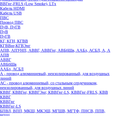
ВВГнг-FRLS (Low Smoke), LTx
Кабель HDMI
Кабель USB
ПВС
Провод ПВС
ПуВ, ПуГВ
ПуВ
ПуГВ
КГ, КГН, КГВВ
КГВВнг,КГВЭнг
АПВ, АПУНП, АВВГ, АВВГнг, АВБбШв, ААБл, АСБЛ, А, А
АПВ
АВВГ
АВБбШв
ААБл, АСБЛ
А - провод алюминиевый, неизолированный, для воздушных
линий
АС - провод алюминиевый, со стальным сердечником,
неизолированный, для воздушных линий
КВВГ, КВВГнг, КВВГЭнг, КВВГнг-LS, КВВГнг-FRLS, КВВ
КВВГ
КВВГнг
КВВГнг-LS
БПВЛ, ВПП, МКШ, МКЭШ, МГШВ, МГТФ, ПНСВ, ППВ,
РПШ,