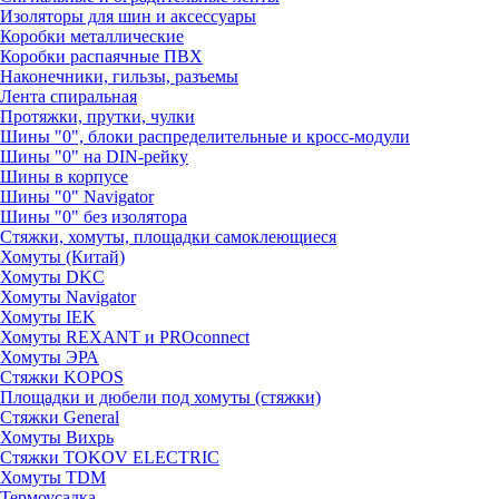
Изоляторы для шин и аксессуары
Коробки металлические
Коробки распаячные ПВХ
Наконечники, гильзы, разъемы
Лента спиральная
Протяжки, прутки, чулки
Шины "0", блоки распределительные и кросс-модули
Шины "0" на DIN-рейку
Шины в корпусе
Шины "0" Navigator
Шины "0" без изолятора
Стяжки, хомуты, площадки самоклеющиеся
Хомуты (Китай)
Хомуты DKC
Хомуты Navigator
Хомуты IEK
Хомуты REXANT и PROconnect
Хомуты ЭРА
Стяжки KOPOS
Площадки и дюбели под хомуты (стяжки)
Стяжки General
Хомуты Вихрь
Стяжки TOKOV ELECTRIC
Хомуты TDM
Термоусадка