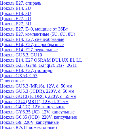
Цоколь Е27, спираль
Цоколь Е14, 2U
Цоколь Е14, 3U
Цоколь Е27, 2U
Цоколь Е27, 3U
Цоколь Е27, Е40, мощные от 36Вт
Цоколь Е27, компактные (5U, 6U, 8U)
Цоколь Е14, Е27, свечеобразные
Цоколь Е14, Е27, шарообразные
Цоколь Е14, Е27, зеркальные
Цоколь GU5.3, GU10
Цоколь Е14, Е27 OSRAM DULUX EL LL
Цоколь G23, G24d, G24q(2), 2G7, 2G11
Цоколь Е14, Е27, цилиндр
Цоколь GX53, G53
Галогенные
Цоколь GU5.3 (MR16), 12V, d. 50 мм
Цоколь GU5.3 (JCDR), 220V, d. 50 мм
Цоколь GU10 (JCDRC), 220V, d. 55 мм
Цоколь GU4 (MR11), 12V, d. 35 мм
Цоколь G4 (JC), 12V, капсульные
Цоколь GY6.35 (JC), 12V, капсульные
Цоколь G6.35 (JCD), 220V, капсульные
Цоколь G9, 220V, капсульные
Цоколь R7s (Прожекторные)