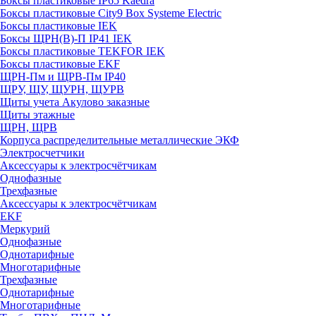
Боксы пластиковые IP65 Kaedra
Боксы пластиковые City9 Box Systeme Electric
Боксы пластиковые IEK
Боксы ЩРН(В)-П IP41 IEK
Боксы пластиковые TEKFOR IEK
Боксы пластиковые EKF
ЩРН-Пм и ЩРВ-Пм IP40
ЩРУ, ЩУ, ЩУРН, ЩУРВ
Щиты учета Акулово заказные
Щиты этажные
ЩРН, ЩРВ
Корпуса распределительные металлические ЭКФ
Электросчетчики
Аксессуары к электросчётчикам
Однофазные
Трехфазные
Аксессуары к электросчётчикам
EKF
Меркурий
Однофазные
Однотарифные
Многотарифные
Трехфазные
Однотарифные
Многотарифные