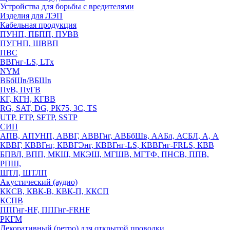
Устройства для борьбы с вредителями
Изделия для ЛЭП
Кабельная продукция
ПУНП, ПБПП, ПУВВ
ПУГНП, ШВВП
ПВС
ВВГнг-LS, LTx
NYM
ВБбШв/ВБШв
ПуВ, ПуГВ
КГ, КГН, КГВВ
RG, SAT, DG, РК75, 3С, TS
UTP, FTP, SFTP, SSTP
СИП
АПВ, АПУНП, АВВГ, АВВГнг, АВБбШв, ААБл, АСБЛ, А, А
КВВГ, КВВГнг, КВВГЭнг, КВВГнг-LS, КВВГнг-FRLS, КВВ
БПВЛ, ВПП, МКШ, МКЭШ, МГШВ, МГТФ, ПНСВ, ППВ,
РПШ,
ШТЛ, ШТЛП
Акустический (аудио)
ККСВ, КВК-В, КВК-П, ККСП
КСПВ
ППГнг-HF, ППГнг-FRHF
РКГМ
Декоративный (ретро) для открытой проводки