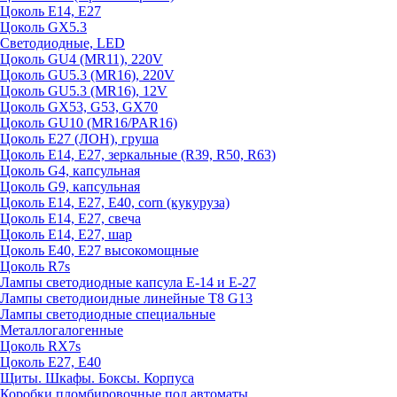
Цоколь E14, E27
Цоколь GX5.3
Светодиодные, LED
Цоколь GU4 (MR11), 220V
Цоколь GU5.3 (MR16), 220V
Цоколь GU5.3 (MR16), 12V
Цоколь GX53, G53, GX70
Цоколь GU10 (MR16/PAR16)
Цоколь Е27 (ЛОН), груша
Цоколь Е14, Е27, зеркальные (R39, R50, R63)
Цоколь G4, капсульная
Цоколь G9, капсульная
Цоколь Е14, Е27, Е40, corn (кукуруза)
Цоколь Е14, Е27, свеча
Цоколь Е14, Е27, шар
Цоколь Е40, Е27 высокомощные
Цоколь R7s
Лампы светодиодные капсула Е-14 и Е-27
Лампы светодиоидные линейные T8 G13
Лампы светодиодные специальные
Металлогалогенные
Цоколь RX7s
Цоколь Е27, E40
Щиты. Шкафы. Боксы. Корпуса
Коробки пломбировочные под автоматы