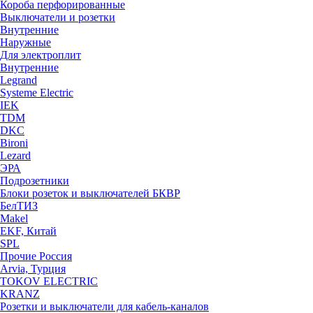
Короба перфорированные
Выключатели и розетки
Внутренние
Наружные
Для электроплит
Внутренние
Legrand
Systeme Electric
IEK
TDM
DKC
Bironi
Lezard
ЭРА
Подрозетники
Блоки розеток и выключателей БКВР
БелТИЗ
Makel
EKF, Китай
SPL
Прочие Россия
Arvia, Турция
TOKOV ELECTRIC
KRANZ
Розетки и выключатели для кабель-каналов