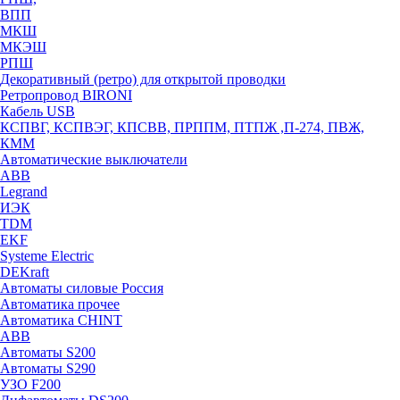
ВПП
МКШ
МКЭШ
РПШ
Декоративный (ретро) для открытой проводки
Ретропровод BIRONI
Кабель USB
КСПВГ, КСПВЭГ, КПСВВ, ПРППМ, ПТПЖ ,П-274, ПВЖ,
КММ
Автоматические выключатели
ABB
Legrand
ИЭК
TDM
EKF
Systeme Electric
DEKraft
Автоматы силовые Россия
Автоматика прочее
Автоматика CHINT
ABB
Автоматы S200
Автоматы S290
УЗО F200