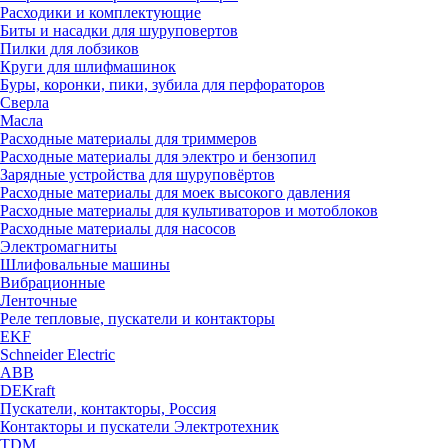
Расходики и комплектующие
Биты и насадки для шуруповертов
Пилки для лобзиков
Круги для шлифмашинок
Буры, коронки, пики, зубила для перфораторов
Сверла
Масла
Расходные материалы для триммеров
Расходные материалы для электро и бензопил
Зарядные устройства для шуруповёртов
Расходные материалы для моек высокого давления
Расходные материалы для культиваторов и мотоблоков
Расходные материалы для насосов
Электромагниты
Шлифовальные машины
Вибрационные
Ленточные
Реле тепловые, пускатели и контакторы
EKF
Schneider Electric
ABB
DEKraft
Пускатели, контакторы, Россия
Контакторы и пускатели Электротехник
TDM