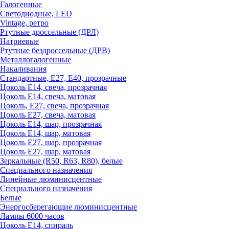
Галогенные
Светодиодные, LED
Vintage, ретро
Ртутные дроссельные (ДРЛ)
Натриевые
Ртутные бездроссельные (ДРВ)
Металлогалогенные
Накаливания
Стандартные, Е27, Е40, прозрачные
Цоколь Е14, свеча, прозрачная
Цоколь Е14, свеча, матовая
Цоколь, Е27, свеча, прозрачная
Цоколь Е27, свеча, матовая
Цоколь Е14, шар, прозрачная
Цоколь Е14, шар, матовая
Цоколь Е27, шар, прозрачная
Цоколь Е27, шар, матовая
Зеркальные (R50, R63, R80), белые
Специального назначения
Линейные люминисцентные
Специального назначения
Белые
Энергосберегающие люминисцентные
Лампы 6000 часов
Цоколь Е14, спираль