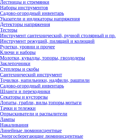
Лестницы и стремянки
Наборы инструментов
Садово-огородный инвентарь
Указатели и индикаторы напряжения
Детекторы напряжения
Тестеры
Инструмент сантехнический, ручной столярный и пр.
Инструмент режущий, пилящий и колющий
Рулетки, уровни и прочее
Ключи и наборы
Молотки, кувалды, топоры, гвоздодеры
Заклепочники
Степлеры и скобы
Сантехнический инструмент
Точилки, напильники, надфили, рашпили
Садово-огородный инвентарь
Шланги и переходники
Секаторы и кусторезы
Лопаты, грабли, вилы,топоры,мотыги
Тачки и тележки
Опрыскиватели и распылители
Лампы
Накаливания
Линейные люминисцентные
Энергосберегающие люминисцентные