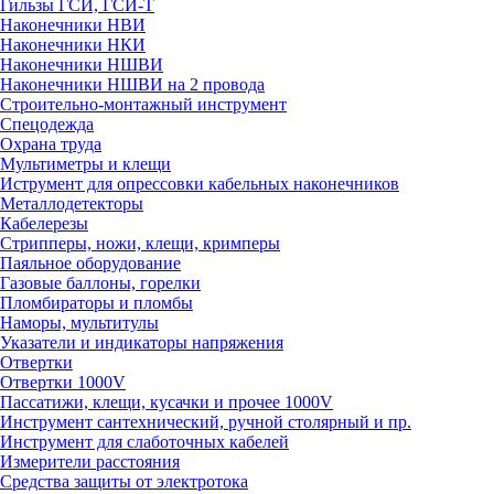
Гильзы ГСИ, ГСИ-Т
Наконечники НВИ
Наконечники НКИ
Наконечники НШВИ
Наконечники НШВИ на 2 провода
Строительно-монтажный инструмент
Спецодежда
Охрана труда
Мультиметры и клещи
Иструмент для опрессовки кабельных наконечников
Металлодетекторы
Кабелерезы
Стрипперы, ножи, клещи, кримперы
Паяльное оборудование
Газовые баллоны, горелки
Пломбираторы и пломбы
Наморы, мультитулы
Указатели и индикаторы напряжения
Отвертки
Отвертки 1000V
Пассатижи, клещи, кусачки и прочее 1000V
Инструмент сантехнический, ручной столярный и пр.
Инструмент для слаботочных кабелей
Измерители расстояния
Средства защиты от электротока