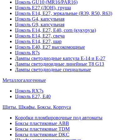
Цоколь GU10 (MR16/PAR16)
Цоколь Е27 (ЛОН), груша
Цоколь Е14, Е27, зеркальные (R39, R50, R63)
Цоколь G4, капсульная
Цоколь G9, капсульная
Цоколь Е14, Е27, Е40, corn (кукуруза)
Цоколь Е14, Е27, свеча
Цоколь Е14, Е27, шар
Цоколь Е40, Е27 высокомощные
Цоколь R7s
Лампы светодиодные капсула Е-14 и Е-27
Лампы светодиоидные линейные T8 G13
Лампы светодиодные специальные
Металлогалогенные
Цоколь RX7s
Цоколь Е27, E40
Щиты. Шкафы. Боксы. Корпуса
Коробки пломбировочные под автоматы
Боксы пластиковые ABB
Боксы пластиковые TDM
Боксы пластиковые DKC