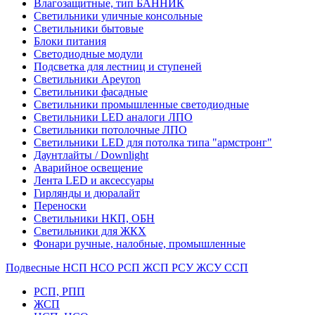
Влагозащитные, тип БАННИК
Светильники уличные консольные
Светильники бытовые
Блоки питания
Светодиодные модули
Подсветка для лестниц и ступеней
Светильники Apeyron
Светильники фасадные
Светильники промышленные светодиодные
Светильники LED аналоги ЛПО
Светильники потолочные ЛПО
Светильники LED для потолка типа "армстронг"
Даунтлайты / Downlight
Аварийное освещение
Лента LED и аксессуары
Гирлянды и дюралайт
Переноски
Светильники НКП, ОБН
Светильники для ЖКХ
Фонари ручные, налобные, промышленные
Подвесные НСП НСО РСП ЖСП РСУ ЖСУ ССП
РСП, РПП
ЖСП