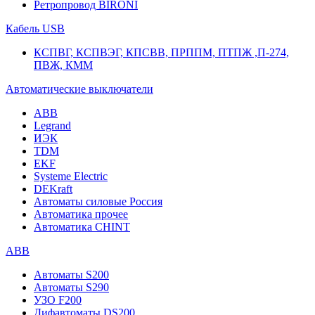
Ретропровод BIRONI
Кабель USB
КСПВГ, КСПВЭГ, КПСВВ, ПРППМ, ПТПЖ ,П-274,
ПВЖ, КММ
Автоматические выключатели
ABB
Legrand
ИЭК
TDM
EKF
Systeme Electric
DEKraft
Автоматы силовые Россия
Автоматика прочее
Автоматика CHINT
ABB
Автоматы S200
Автоматы S290
УЗО F200
Дифавтоматы DS200