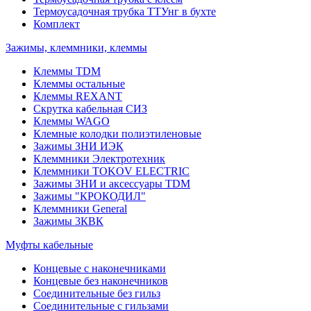
Термоусадочная трубка ТТУнг в бухте
Комплект
Зажимы, клеммники, клеммы
Клеммы TDM
Клеммы остальные
Клеммы REXANT
Скрутка кабельная СИЗ
Клеммы WAGO
Клемные колодки полиэтиленовые
Зажимы ЗНИ ИЭК
Клеммники Электротехник
Клеммники TOKOV ELECTRIC
Зажимы ЗНИ и аксессуары TDM
Зажимы "КРОКОДИЛ"
Клеммники General
Зажимы 3КВК
Муфты кабельные
Концевые с наконечниками
Концевые без наконечников
Соединительные без гильз
Соединительные с гильзами