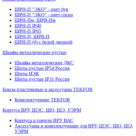
ЩРН-П "ЭКО" - цвет бук
ЩРН-П "ЭКО" - цвет сосна
ЩРН-Пм, ЩРВ-Пм
ЩРН-П IP40
ЩРН-П IP65
ЩРН-П, ЩРВ-П
ЩРН-П (б) с белой дверцей
Шкафы металлические пустые
Шкафы металлические ДКС
Щиты пустые IP54 Россия
Щиты ИЭК
Щиты пустые IP31 Россия
Боксы пластиковые и аксессуары TEKFOR
Комплектующие TEKFOR
Корпуса ВРУ, ШЭС, ЩО, ЩЭ, УЭРМ
Корпуса и панели ВРУ ВАС
Аксессуары и комплектующие для ВРУ, ШЭС, ЩО, ЩЭ,
УЭРМ