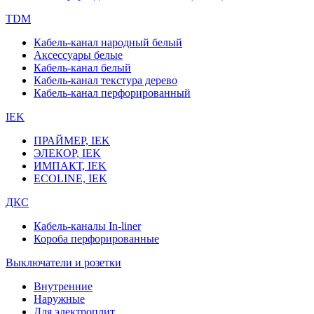
TDM
Кабель-канал народный белый
Аксессуары белые
Кабель-канал белый
Кабель-канал текстура дерево
Кабель-канал перфорированный
IEK
ПРАЙМЕР, IEK
ЭЛЕКОР, IEK
ИМПАКТ, IEK
ECOLINE, IEK
ДКС
Кабель-каналы In-liner
Короба перфорированные
Выключатели и розетки
Внутренние
Наружные
Для электроплит