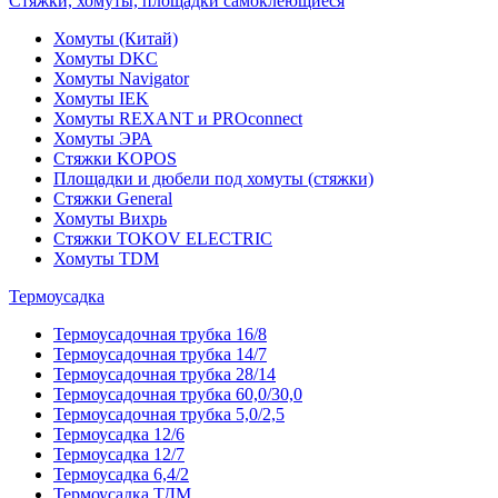
Стяжки, хомуты, площадки самоклеющиеся
Хомуты (Китай)
Хомуты DKC
Хомуты Navigator
Хомуты IEK
Хомуты REXANT и PROconnect
Хомуты ЭРА
Стяжки KOPOS
Площадки и дюбели под хомуты (стяжки)
Стяжки General
Хомуты Вихрь
Стяжки TOKOV ELECTRIC
Хомуты TDM
Термоусадка
Термоусадочная трубка 16/8
Термоусадочная трубка 14/7
Термоусадочная трубка 28/14
Термоусадочная трубка 60,0/30,0
Термоусадочная трубка 5,0/2,5
Термоусадка 12/6
Термоусадка 12/7
Термоусадка 6,4/2
Термоусадка ТДМ