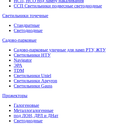
НСП, НСО под лампу накаливания
ССП Светильники подвесные светодиодные
Светильники точечные
Стандратные
Светодиодные
Садово-парковые
Садово-парковые уличные для ламп РТУ, ЖТУ
Светильники НТУ
Navigator
ЭРА
TDM
Светильники Uniel
Светильники Apeyron
Светильники Gauss
Прожекторы
Галогеновые
Металлогалогенные
под ЛОН, ДРЛ и ДНат
Светодиодные