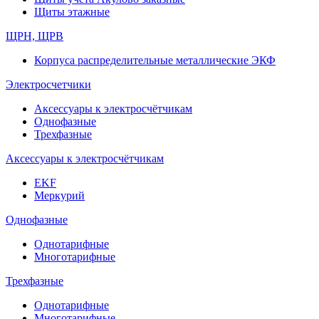
Щиты этажные
ЩРН, ЩРВ
Корпуса распределительные металлические ЭКФ
Электросчетчики
Аксессуары к электросчётчикам
Однофазные
Трехфазные
Аксессуары к электросчётчикам
EKF
Меркурий
Однофазные
Однотарифные
Многотарифные
Трехфазные
Однотарифные
Многотарифные