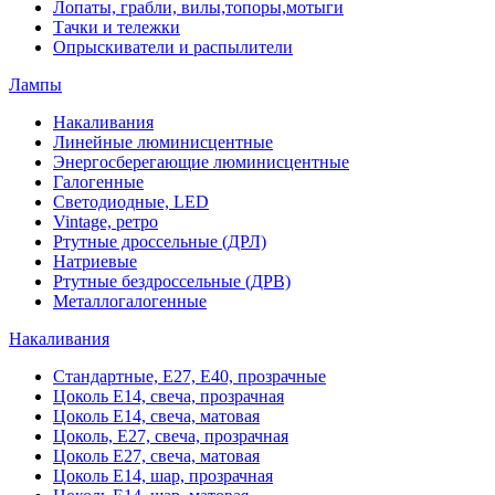
Лопаты, грабли, вилы,топоры,мотыги
Тачки и тележки
Опрыскиватели и распылители
Лампы
Накаливания
Линейные люминисцентные
Энергосберегающие люминисцентные
Галогенные
Светодиодные, LED
Vintage, ретро
Ртутные дроссельные (ДРЛ)
Натриевые
Ртутные бездроссельные (ДРВ)
Металлогалогенные
Накаливания
Стандартные, Е27, Е40, прозрачные
Цоколь Е14, свеча, прозрачная
Цоколь Е14, свеча, матовая
Цоколь, Е27, свеча, прозрачная
Цоколь Е27, свеча, матовая
Цоколь Е14, шар, прозрачная