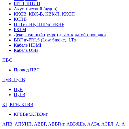
ШТЛ, ШТЛП
Акустический (аудио)
ККСВ, КВК-В, КВК-П, ККСП
КСПВ
ППГнг-HF, ППГнг-FRHF
РКГМ
Декоративный (ретро) для открытой проводки
ВВГнг-FRLS (Low Smoke), LTx
Кабель HDMI
Кабель USB
ПВС
Провод ПВС
ПуВ, ПуГВ
ПуВ
ПуГВ
КГ, КГН, КГВВ
КГВВнг,КГВЭнг
АПВ, АПУНП, АВВГ, АВВГнг, АВБбШв, ААБл, АСБЛ, А, А