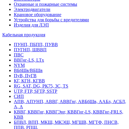
Охранные и пожарные системы
Электродвигатели
Крановое оборудование
Устройства для борьбы с вредителями
Изделия для ЛЭП
Кабельная продукция
ПУНП, ПБПП, ПУВВ
ПУГНП, ШВВП
ПВС
ВВГнг-LS, LTx
NYM
ВБбШв/ВБШв
ПуВ, ПуГВ
КГ, КГН, КГВВ
RG, SAT, DG, РК75, 3С, TS
UTP, FTP, SFTP, SSTP
СИП
АПВ, АПУНП, АВВГ, АВВГнг, АВБбШв, ААБл, АСБЛ,
А, А
КВВГ, КВВГнг, КВВГЭнг, КВВГнг-LS, КВВГнг-FRLS,
КВВ
БПВЛ, ВПП, МКШ, МКЭШ, МГШВ, МГТФ, ПНСВ,
ППВ, РПШ,