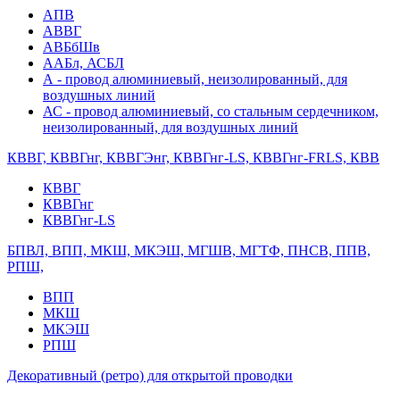
АПВ
АВВГ
АВБбШв
ААБл, АСБЛ
А - провод алюминиевый, неизолированный, для
воздушных линий
АС - провод алюминиевый, со стальным сердечником,
неизолированный, для воздушных линий
КВВГ, КВВГнг, КВВГЭнг, КВВГнг-LS, КВВГнг-FRLS, КВВ
КВВГ
КВВГнг
КВВГнг-LS
БПВЛ, ВПП, МКШ, МКЭШ, МГШВ, МГТФ, ПНСВ, ППВ,
РПШ,
ВПП
МКШ
МКЭШ
РПШ
Декоративный (ретро) для открытой проводки