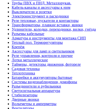
Трубы ПВХ и ПНД. Металлорукав.
Кабель-каналы и аксессуары к ним
Выключатели и розетки
Электроинструмент и расходники
Реле тепловые, пускатели и контакторы
Трансформаторы, плавкие вставки, ящики
Удлинители, колодки, переходники, вилки, гнёзда
Разъемы кабельные
Арматура и инструменты для монтажа СИП
Теплый пол. Терморегуляторы
Крепёж
Аксессуары для ламп и светильников
Реле управления, контроля и прочие
Лотки металлические
Таймеры, детекторы движения, фотореле
Садовая техника
Теплотехника
Батарейки и аккумуляторы бытовые
Системы видеонаблюдения, домофоны
Разъединители и рубильники
Светосигнальная аппаратура
Стабилизаторы
Дверные звонки
Вольтметры и амперметры
Вентиляторы