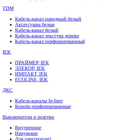
TDM
Кабель-канал народный белый
Аксессуары белые
Кабель-канал белый
Кабель-канал текстура дерево
Кабель-канал перфорированный
IEK
ПРАЙМЕР, IEK
ЭЛЕКОР, IEK
ИМПАКТ, IEK
ECOLINE, IEK
ДКС
Кабель-каналы In-liner
Короба перфорированные
Выключатели и розетки
Внутренние
Наружные
Для электроплит