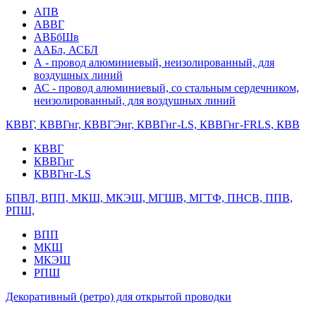
АПВ
АВВГ
АВБбШв
ААБл, АСБЛ
А - провод алюминиевый, неизолированный, для
воздушных линий
АС - провод алюминиевый, со стальным сердечником,
неизолированный, для воздушных линий
КВВГ, КВВГнг, КВВГЭнг, КВВГнг-LS, КВВГнг-FRLS, КВВ
КВВГ
КВВГнг
КВВГнг-LS
БПВЛ, ВПП, МКШ, МКЭШ, МГШВ, МГТФ, ПНСВ, ППВ,
РПШ,
ВПП
МКШ
МКЭШ
РПШ
Декоративный (ретро) для открытой проводки