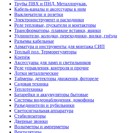
Трубы ПВХ и ПНД. Металлорукав.
Кабель-каналы и аксессуары к ним
Выключатели и розетки
Электроинструмент и расходники
Реле тепловые, пускатели и контакторы
Трансформаторы, плавкие вставки, ящики
Удлинители, колодки, переходники, вилки, гнёзда
Разъемы кабельные
Арматура и инструменты для монтажа СИП
Теплый пол. Терморегуляторы
Крепёж
Аксессуары для ламп и светильников
Реле управления, контроля и прочие
Лотки металлические
Таймеры, детекторы движения, фотореле
Садовая техника
Теплотехника
Батарейки и аккумуляторы бытовые
Системы видеонаблюдения, домофоны
Разъединители и рубильники
Светосигнальная аппаратура
Стабилизаторы
Дверные звонки
Вольтметры и амперметры
Вентиляторы