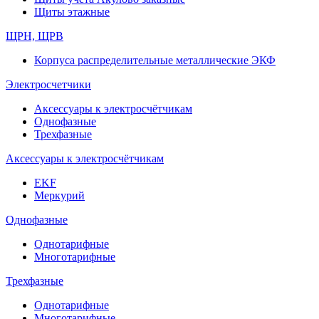
Щиты этажные
ЩРН, ЩРВ
Корпуса распределительные металлические ЭКФ
Электросчетчики
Аксессуары к электросчётчикам
Однофазные
Трехфазные
Аксессуары к электросчётчикам
EKF
Меркурий
Однофазные
Однотарифные
Многотарифные
Трехфазные
Однотарифные
Многотарифные