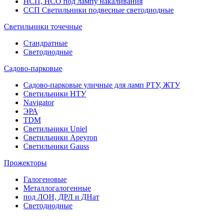
НСП, НСО под лампу накаливания
ССП Светильники подвесные светодиодные
Светильники точечные
Стандратные
Светодиодные
Садово-парковые
Садово-парковые уличные для ламп РТУ, ЖТУ
Светильники НТУ
Navigator
ЭРА
TDM
Светильники Uniel
Светильники Apeyron
Светильники Gauss
Прожекторы
Галогеновые
Металлогалогенные
под ЛОН, ДРЛ и ДНат
Светодиодные