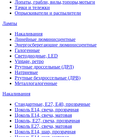
Лопаты, грабли, вилы,топоры,мотыги
Тачки и тележки
Опрыскиватели и распылители
Лампы
Накаливания
Линейные люминисцентные
Энергосберегающие люминисцентные
Галогенные
Светодиодные, LED
Vintage, ретро
Ртутные дроссельные (ДРЛ)
Натриевые
Ртутные бездроссельные (ДРВ)
Металлогалогенные
Накаливания
Стандартные, Е27, Е40, прозрачные
Цоколь Е14, свеча, прозрачная
Цоколь Е14, свеча, матовая
Цоколь, Е27, свеча, прозрачная
Цоколь Е27, свеча, матовая
Цоколь Е14, шар, прозрачная