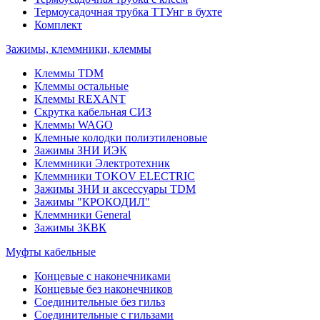
Термоусадочная трубка ТТУнг в бухте
Комплект
Зажимы, клеммники, клеммы
Клеммы TDM
Клеммы остальные
Клеммы REXANT
Скрутка кабельная СИЗ
Клеммы WAGO
Клемные колодки полиэтиленовые
Зажимы ЗНИ ИЭК
Клеммники Электротехник
Клеммники TOKOV ELECTRIC
Зажимы ЗНИ и аксессуары TDM
Зажимы "КРОКОДИЛ"
Клеммники General
Зажимы 3КВК
Муфты кабельные
Концевые с наконечниками
Концевые без наконечников
Соединительные без гильз
Соединительные с гильзами