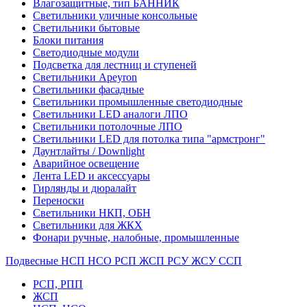
Влагозащитные, тип БАННИК
Светильники уличные консольные
Светильники бытовые
Блоки питания
Светодиодные модули
Подсветка для лестниц и ступеней
Светильники Apeyron
Светильники фасадные
Светильники промышленные светодиодные
Светильники LED аналоги ЛПО
Светильники потолочные ЛПО
Светильники LED для потолка типа "армстронг"
Даунтлайты / Downlight
Аварийное освещение
Лента LED и аксессуары
Гирлянды и дюралайт
Переноски
Светильники НКП, ОБН
Светильники для ЖКХ
Фонари ручные, налобные, промышленные
Подвесные НСП НСО РСП ЖСП РСУ ЖСУ ССП
РСП, РПП
ЖСП