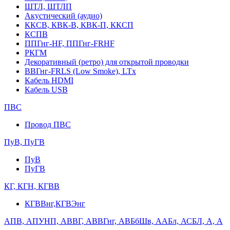
ШТЛ, ШТЛП
Акустический (аудио)
ККСВ, КВК-В, КВК-П, ККСП
КСПВ
ППГнг-HF, ППГнг-FRHF
РКГМ
Декоративный (ретро) для открытой проводки
ВВГнг-FRLS (Low Smoke), LTx
Кабель HDMI
Кабель USB
ПВС
Провод ПВС
ПуВ, ПуГВ
ПуВ
ПуГВ
КГ, КГН, КГВВ
КГВВнг,КГВЭнг
АПВ, АПУНП, АВВГ, АВВГнг, АВБбШв, ААБл, АСБЛ, А, А