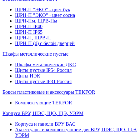
ЩРН-П "ЭКО" - цвет бук
ЩРН-П "ЭКО" - цвет сосна
ЩРН-Пм, ЩРВ-Пм
ЩРН-П IP40
ЩРН-П IP65
ЩРН-П, ЩРВ-П
ЩРН-П (б) с белой дверцей
Шкафы металлические пустые
Шкафы металлические ДКС
Щиты пустые IP54 Россия
Щиты ИЭК
Щиты пустые IP31 Россия
Боксы пластиковые и аксессуары TEKFOR
Комплектующие TEKFOR
Корпуса ВРУ, ШЭС, ЩО, ЩЭ, УЭРМ
Корпуса и панели ВРУ ВАС
Аксессуары и комплектующие для ВРУ, ШЭС, ЩО, ЩЭ,
УЭРМ