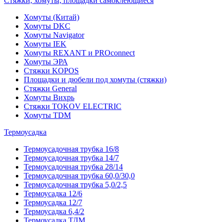
Стяжки, хомуты, площадки самоклеющиеся
Хомуты (Китай)
Хомуты DKC
Хомуты Navigator
Хомуты IEK
Хомуты REXANT и PROconnect
Хомуты ЭРА
Стяжки KOPOS
Площадки и дюбели под хомуты (стяжки)
Стяжки General
Хомуты Вихрь
Стяжки TOKOV ELECTRIC
Хомуты TDM
Термоусадка
Термоусадочная трубка 16/8
Термоусадочная трубка 14/7
Термоусадочная трубка 28/14
Термоусадочная трубка 60,0/30,0
Термоусадочная трубка 5,0/2,5
Термоусадка 12/6
Термоусадка 12/7
Термоусадка 6,4/2
Термоусадка ТДМ