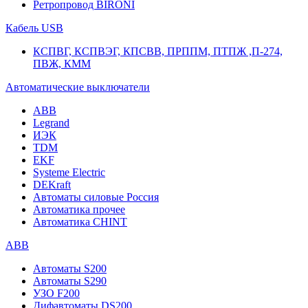
Ретропровод BIRONI
Кабель USB
КСПВГ, КСПВЭГ, КПСВВ, ПРППМ, ПТПЖ ,П-274,
ПВЖ, КММ
Автоматические выключатели
ABB
Legrand
ИЭК
TDM
EKF
Systeme Electric
DEKraft
Автоматы силовые Россия
Автоматика прочее
Автоматика CHINT
ABB
Автоматы S200
Автоматы S290
УЗО F200
Дифавтоматы DS200