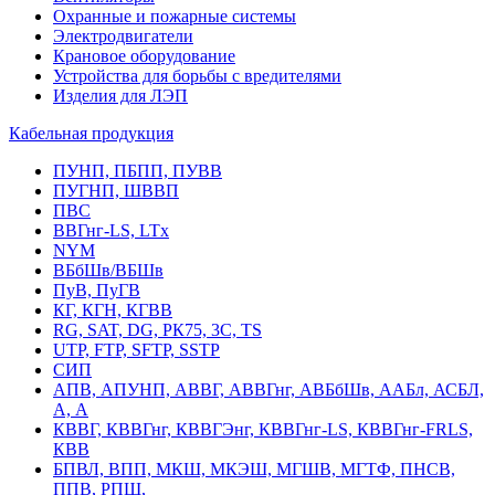
Охранные и пожарные системы
Электродвигатели
Крановое оборудование
Устройства для борьбы с вредителями
Изделия для ЛЭП
Кабельная продукция
ПУНП, ПБПП, ПУВВ
ПУГНП, ШВВП
ПВС
ВВГнг-LS, LTx
NYM
ВБбШв/ВБШв
ПуВ, ПуГВ
КГ, КГН, КГВВ
RG, SAT, DG, РК75, 3С, TS
UTP, FTP, SFTP, SSTP
СИП
АПВ, АПУНП, АВВГ, АВВГнг, АВБбШв, ААБл, АСБЛ,
А, А
КВВГ, КВВГнг, КВВГЭнг, КВВГнг-LS, КВВГнг-FRLS,
КВВ
БПВЛ, ВПП, МКШ, МКЭШ, МГШВ, МГТФ, ПНСВ,
ППВ, РПШ,