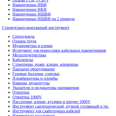
Гильзы ГСИ, ГСИ-Т
Наконечники НВИ
Наконечники НКИ
Наконечники НШВИ
Наконечники НШВИ на 2 провода
Строительно-монтажный инструмент
Спецодежда
Охрана труда
Мультиметры и клещи
Иструмент для опрессовки кабельных наконечников
Металлодетекторы
Кабелерезы
Стрипперы, ножи, клещи, кримперы
Паяльное оборудование
Газовые баллоны, горелки
Пломбираторы и пломбы
Наморы, мультитулы
Указатели и индикаторы напряжения
Отвертки
Отвертки 1000V
Пассатижи, клещи, кусачки и прочее 1000V
Инструмент сантехнический, ручной столярный и пр.
Инструмент для слаботочных кабелей
Измерители расстояния