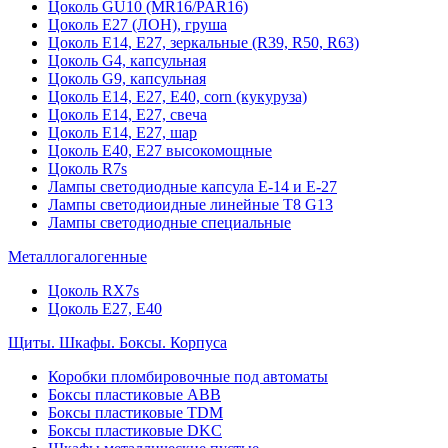
Цоколь GU10 (MR16/PAR16)
Цоколь Е27 (ЛОН), груша
Цоколь Е14, Е27, зеркальные (R39, R50, R63)
Цоколь G4, капсульная
Цоколь G9, капсульная
Цоколь Е14, Е27, Е40, corn (кукуруза)
Цоколь Е14, Е27, свеча
Цоколь Е14, Е27, шар
Цоколь Е40, Е27 высокомощные
Цоколь R7s
Лампы светодиодные капсула Е-14 и Е-27
Лампы светодиоидные линейные T8 G13
Лампы светодиодные специальные
Металлогалогенные
Цоколь RX7s
Цоколь Е27, E40
Щиты. Шкафы. Боксы. Корпуса
Коробки пломбировочные под автоматы
Боксы пластиковые ABB
Боксы пластиковые TDM
Боксы пластиковые DKC