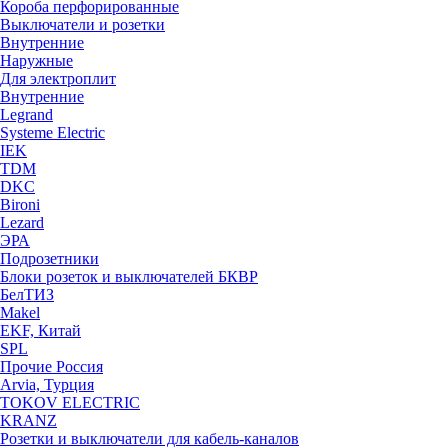
Короба перфорированные
Выключатели и розетки
Внутренние
Наружные
Для электроплит
Внутренние
Legrand
Systeme Electric
IEK
TDM
DKC
Bironi
Lezard
ЭРА
Подрозетники
Блоки розеток и выключателей БКВР
БелТИЗ
Makel
EKF, Китай
SPL
Прочие Россия
Arvia, Турция
TOKOV ELECTRIC
KRANZ
Розетки и выключатели для кабель-каналов