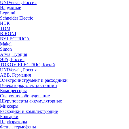
UNIVersal , Россия
Наружные
Legrand
Schneider Electric
ИЭК
TDM
BIRONI
BYLECTRICA
Makel
Simon
Arvia, Турция
ЭРА, Россия
TOKOV ELECTRIC, Китай
UNIVersal , Россия
ABB, Германия
Электроинструмент и расходники
Генераторы, электростанции
Компрессоры
Сварочное оборудование
Шуруповерты аккумуляторные
Миксеры
Расходики и комплектующие
Болгарки
Перфораторы
Фены, термофены