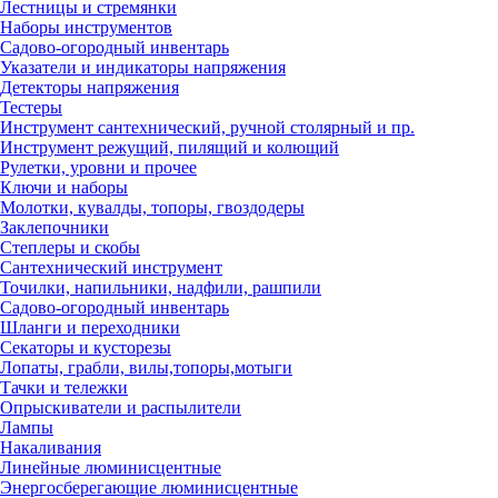
Лестницы и стремянки
Наборы инструментов
Садово-огородный инвентарь
Указатели и индикаторы напряжения
Детекторы напряжения
Тестеры
Инструмент сантехнический, ручной столярный и пр.
Инструмент режущий, пилящий и колющий
Рулетки, уровни и прочее
Ключи и наборы
Молотки, кувалды, топоры, гвоздодеры
Заклепочники
Степлеры и скобы
Сантехнический инструмент
Точилки, напильники, надфили, рашпили
Садово-огородный инвентарь
Шланги и переходники
Секаторы и кусторезы
Лопаты, грабли, вилы,топоры,мотыги
Тачки и тележки
Опрыскиватели и распылители
Лампы
Накаливания
Линейные люминисцентные
Энергосберегающие люминисцентные