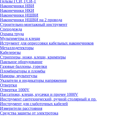
Гильзы ГСИ, ГСИ-Т
Наконечники НВИ
Наконечники НКИ
Наконечники НШВИ
Наконечники НШВИ на 2 провода
Строительно-монтажный инструмент
Спецодежда
Охрана труда
Мультиметры и клещи
Иструмент для опрессовки кабельных наконечников
Металлодетекторы
Кабелерезы
Стрипперы, ножи, клещи, кримперы
Паяльное оборудование
Газовые баллоны, горелки
Пломбираторы и пломбы
Наморы, мультитулы
Указатели и индикаторы напряжения
Отвертки
Отвертки 1000V
Пассатижи, клещи, кусачки и прочее 1000V
Инструмент сантехнический, ручной столярный и пр.
Инструмент для слаботочных кабелей
Измерители расстояния
Средства защиты от электротока