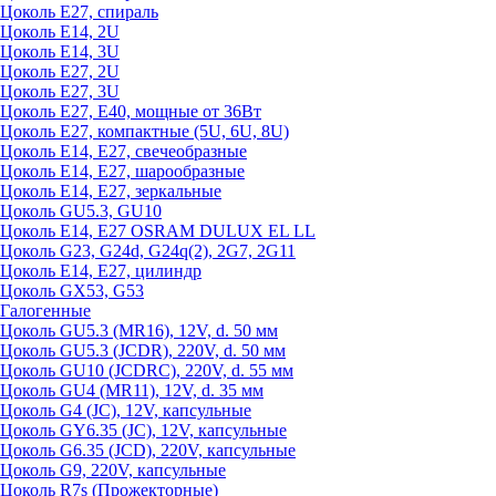
Цоколь Е27, спираль
Цоколь Е14, 2U
Цоколь Е14, 3U
Цоколь Е27, 2U
Цоколь Е27, 3U
Цоколь Е27, Е40, мощные от 36Вт
Цоколь Е27, компактные (5U, 6U, 8U)
Цоколь Е14, Е27, свечеобразные
Цоколь Е14, Е27, шарообразные
Цоколь Е14, Е27, зеркальные
Цоколь GU5.3, GU10
Цоколь Е14, Е27 OSRAM DULUX EL LL
Цоколь G23, G24d, G24q(2), 2G7, 2G11
Цоколь Е14, Е27, цилиндр
Цоколь GX53, G53
Галогенные
Цоколь GU5.3 (MR16), 12V, d. 50 мм
Цоколь GU5.3 (JCDR), 220V, d. 50 мм
Цоколь GU10 (JCDRC), 220V, d. 55 мм
Цоколь GU4 (MR11), 12V, d. 35 мм
Цоколь G4 (JC), 12V, капсульные
Цоколь GY6.35 (JC), 12V, капсульные
Цоколь G6.35 (JCD), 220V, капсульные
Цоколь G9, 220V, капсульные
Цоколь R7s (Прожекторные)