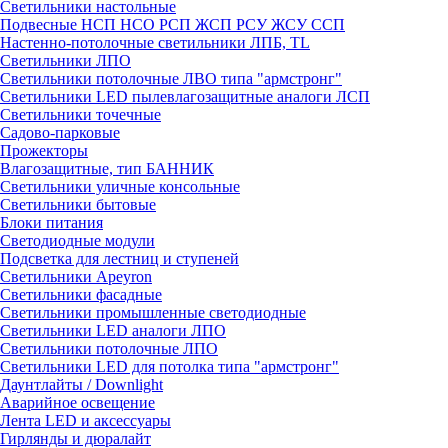
Светильники настольные
Подвесные НСП НСО РСП ЖСП РСУ ЖСУ ССП
Настенно-потолочные светильники ЛПБ, TL
Светильники ЛПО
Светильники потолочные ЛВО типа "армстронг"
Светильники LED пылевлагозащитные аналоги ЛСП
Светильники точечные
Садово-парковые
Прожекторы
Влагозащитные, тип БАННИК
Светильники уличные консольные
Светильники бытовые
Блоки питания
Светодиодные модули
Подсветка для лестниц и ступеней
Светильники Apeyron
Светильники фасадные
Светильники промышленные светодиодные
Светильники LED аналоги ЛПО
Светильники потолочные ЛПО
Светильники LED для потолка типа "армстронг"
Даунтлайты / Downlight
Аварийное освещение
Лента LED и аксессуары
Гирлянды и дюралайт