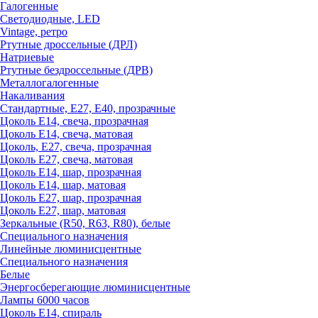
Галогенные
Светодиодные, LED
Vintage, ретро
Ртутные дроссельные (ДРЛ)
Натриевые
Ртутные бездроссельные (ДРВ)
Металлогалогенные
Накаливания
Стандартные, Е27, Е40, прозрачные
Цоколь Е14, свеча, прозрачная
Цоколь Е14, свеча, матовая
Цоколь, Е27, свеча, прозрачная
Цоколь Е27, свеча, матовая
Цоколь Е14, шар, прозрачная
Цоколь Е14, шар, матовая
Цоколь Е27, шар, прозрачная
Цоколь Е27, шар, матовая
Зеркальные (R50, R63, R80), белые
Специального назначения
Линейные люминисцентные
Специального назначения
Белые
Энергосберегающие люминисцентные
Лампы 6000 часов
Цоколь Е14, спираль