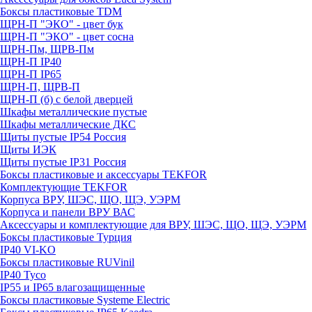
Боксы пластиковые TDM
ЩРН-П "ЭКО" - цвет бук
ЩРН-П "ЭКО" - цвет сосна
ЩРН-Пм, ЩРВ-Пм
ЩРН-П IP40
ЩРН-П IP65
ЩРН-П, ЩРВ-П
ЩРН-П (б) с белой дверцей
Шкафы металлические пустые
Шкафы металлические ДКС
Щиты пустые IP54 Россия
Щиты ИЭК
Щиты пустые IP31 Россия
Боксы пластиковые и аксессуары TEKFOR
Комплектующие TEKFOR
Корпуса ВРУ, ШЭС, ЩО, ЩЭ, УЭРМ
Корпуса и панели ВРУ ВАС
Аксессуары и комплектующие для ВРУ, ШЭС, ЩО, ЩЭ, УЭРМ
Боксы пластиковые Турция
IP40 VI-KO
Боксы пластиковые RUVinil
IP40 Тусо
IP55 и IP65 влагозащищенные
Боксы пластиковые Systeme Electric