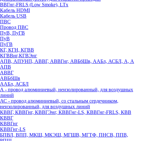
ВВГнг-FRLS (Low Smoke), LTx
Кабель HDMI
Кабель USB
ПВС
Провод ПВС
ПуВ, ПуГВ
ПуВ
ПуГВ
КГ, КГН, КГВВ
КГВВнг,КГВЭнг
АПВ, АПУНП, АВВГ, АВВГнг, АВБбШв, ААБл, АСБЛ, А, А
АПВ
АВВГ
АВБбШв
ААБл, АСБЛ
А - провод алюминиевый, неизолированный, для воздушных
линий
АС - провод алюминиевый, со стальным сердечником,
неизолированный, для воздушных линий
КВВГ, КВВГнг, КВВГЭнг, КВВГнг-LS, КВВГнг-FRLS, КВВ
КВВГ
КВВГнг
КВВГнг-LS
БПВЛ, ВПП, МКШ, МКЭШ, МГШВ, МГТФ, ПНСВ, ППВ,
РПШ,