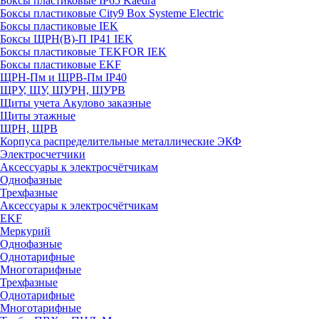
Боксы пластиковые IP65 Kaedra
Боксы пластиковые City9 Box Systeme Electric
Боксы пластиковые IEK
Боксы ЩРН(В)-П IP41 IEK
Боксы пластиковые TEKFOR IEK
Боксы пластиковые EKF
ЩРН-Пм и ЩРВ-Пм IP40
ЩРУ, ЩУ, ЩУРН, ЩУРВ
Щиты учета Акулово заказные
Щиты этажные
ЩРН, ЩРВ
Корпуса распределительные металлические ЭКФ
Электросчетчики
Аксессуары к электросчётчикам
Однофазные
Трехфазные
Аксессуары к электросчётчикам
EKF
Меркурий
Однофазные
Однотарифные
Многотарифные
Трехфазные
Однотарифные
Многотарифные