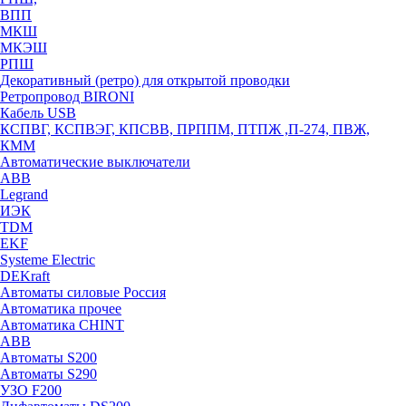
ВПП
МКШ
МКЭШ
РПШ
Декоративный (ретро) для открытой проводки
Ретропровод BIRONI
Кабель USB
КСПВГ, КСПВЭГ, КПСВВ, ПРППМ, ПТПЖ ,П-274, ПВЖ,
КММ
Автоматические выключатели
ABB
Legrand
ИЭК
TDM
EKF
Systeme Electric
DEKraft
Автоматы силовые Россия
Автоматика прочее
Автоматика CHINT
ABB
Автоматы S200
Автоматы S290
УЗО F200