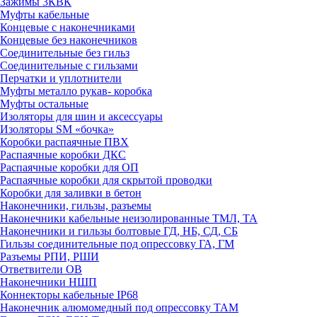
Зажимы 3КВК
Муфты кабельные
Концевые с наконечниками
Концевые без наконечников
Соединительные без гильз
Соединительные с гильзами
Перчатки и уплотнители
Муфты металло рукав- коробка
Муфты остальные
Изоляторы для шин и аксессуары
Изоляторы SM «бочка»
Коробки распаячные ПВХ
Распаячные коробки ДКС
Распаячные коробки для ОП
Распаячные коробки для скрытой проводки
Коробки для заливки в бетон
Наконечники, гильзы, разъемы
Наконечники кабельные неизолированные ТМЛ, ТА
Наконечники и гильзы болтовые ГД, НБ, СД, СБ
Гильзы соединительные под опрессовку ГА, ГМ
Разъемы РПИ, РШИ
Ответвители ОВ
Наконечники НШП
Коннекторы кабельные IP68
Наконечник алюмомедный под опрессовку ТАМ