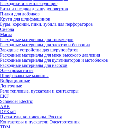
Расходики и комплектующие
Биты и насадки для шуруповертов
Пилки для лобзиков
Круги для шлифмашинок
Буры, коронки, пики, зубила для перфораторов
Сверла
Масла
Расходные материалы для триммеров
Расходные материалы для электро и бензопил
Зарядные устройства для шуруповёртов
Расходные материалы для моек высокого давления
Расходные материалы для культиваторов и мотоблоков
Расходные материалы для насосов
Электромагниты
Шлифовальные машины
Вибрационные
Ленточные
Реле тепловые, пускатели и контакторы
EKF
Schneider Electric
ABB
DEKraft
Пускатели, контакторы, Россия
Контакторы и пускатели Электротехник
TDM