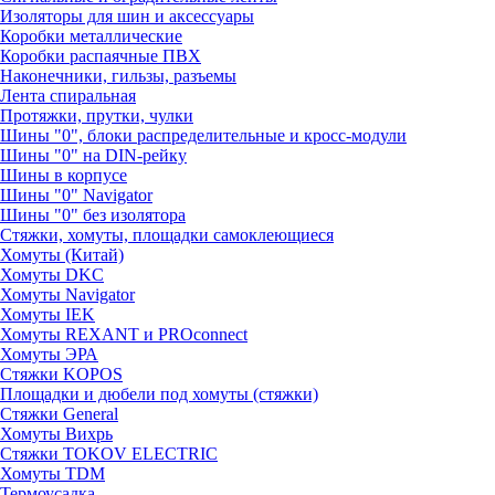
Изоляторы для шин и аксессуары
Коробки металлические
Коробки распаячные ПВХ
Наконечники, гильзы, разъемы
Лента спиральная
Протяжки, прутки, чулки
Шины "0", блоки распределительные и кросс-модули
Шины "0" на DIN-рейку
Шины в корпусе
Шины "0" Navigator
Шины "0" без изолятора
Стяжки, хомуты, площадки самоклеющиеся
Хомуты (Китай)
Хомуты DKC
Хомуты Navigator
Хомуты IEK
Хомуты REXANT и PROconnect
Хомуты ЭРА
Стяжки KOPOS
Площадки и дюбели под хомуты (стяжки)
Стяжки General
Хомуты Вихрь
Стяжки TOKOV ELECTRIC
Хомуты TDM
Термоусадка