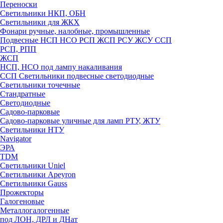
Переноски
Светильники НКП, ОБН
Светильники для ЖКХ
Фонари ручные, налобные, промышленные
Подвесные НСП НСО РСП ЖСП РСУ ЖСУ ССП
РСП, РПП
ЖСП
НСП, НСО под лампу накаливания
ССП Светильники подвесные светодиодные
Светильники точечные
Стандратные
Светодиодные
Садово-парковые
Садово-парковые уличные для ламп РТУ, ЖТУ
Светильники НТУ
Navigator
ЭРА
TDM
Светильники Uniel
Светильники Apeyron
Светильники Gauss
Прожекторы
Галогеновые
Металлогалогенные
под ЛОН, ДРЛ и ДНат