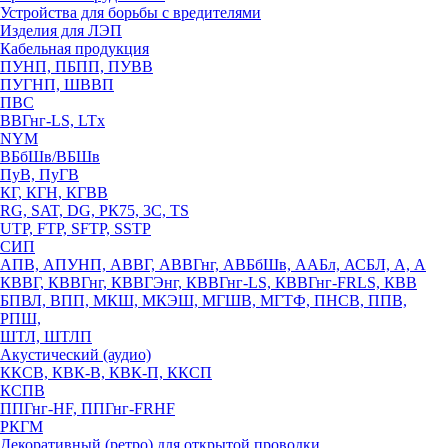
Устройства для борьбы с вредителями
Изделия для ЛЭП
Кабельная продукция
ПУНП, ПБПП, ПУВВ
ПУГНП, ШВВП
ПВС
ВВГнг-LS, LTx
NYM
ВБбШв/ВБШв
ПуВ, ПуГВ
КГ, КГН, КГВВ
RG, SAT, DG, РК75, 3С, TS
UTP, FTP, SFTP, SSTP
СИП
АПВ, АПУНП, АВВГ, АВВГнг, АВБбШв, ААБл, АСБЛ, А, А
КВВГ, КВВГнг, КВВГЭнг, КВВГнг-LS, КВВГнг-FRLS, КВВ
БПВЛ, ВПП, МКШ, МКЭШ, МГШВ, МГТФ, ПНСВ, ППВ,
РПШ,
ШТЛ, ШТЛП
Акустический (аудио)
ККСВ, КВК-В, КВК-П, ККСП
КСПВ
ППГнг-HF, ППГнг-FRHF
РКГМ
Декоративный (ретро) для открытой проводки