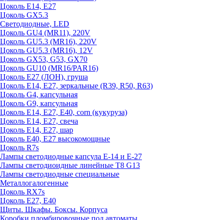
Цоколь E14, E27
Цоколь GX5.3
Светодиодные, LED
Цоколь GU4 (MR11), 220V
Цоколь GU5.3 (MR16), 220V
Цоколь GU5.3 (MR16), 12V
Цоколь GX53, G53, GX70
Цоколь GU10 (MR16/PAR16)
Цоколь Е27 (ЛОН), груша
Цоколь Е14, Е27, зеркальные (R39, R50, R63)
Цоколь G4, капсульная
Цоколь G9, капсульная
Цоколь Е14, Е27, Е40, corn (кукуруза)
Цоколь Е14, Е27, свеча
Цоколь Е14, Е27, шар
Цоколь Е40, Е27 высокомощные
Цоколь R7s
Лампы светодиодные капсула Е-14 и Е-27
Лампы светодиоидные линейные T8 G13
Лампы светодиодные специальные
Металлогалогенные
Цоколь RX7s
Цоколь Е27, E40
Щиты. Шкафы. Боксы. Корпуса
Коробки пломбировочные под автоматы