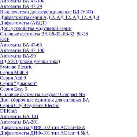
Автоматы ВА 47-100
Автоматы ВА 47-29
Выключатели дифференциальные ВД (УЗО)
Дифавтоматы серия АД-2, АД-12, АД-12, АД-4
Дифавтоматы (АВДТ)
Доп. устройства модульной серии
Силовые автоматы ВА 88-33, 88-32, 88-35
EKF
Автоматы ВА 47-63
Автоматы ВА 47-100
Автоматы ВА-99
ВД УЗО (блоки утечки тока)
Systeme Electric
Серия Multi 9
Серия Acti 9
Серия "Домовой"
Серия Easy 9
Силовые автоматы Easypact Compact NS
Доп. сборочные единицы для силовых ВА
Серия City 9 Systeme Electric
DEKraft
Автоматы BA-101
Автоматы ВА-201
Дифавтоматы ДИФ-102 тип АС lcu=6kA
Дифавтоматы ДИФ-101 тип АС lcu=4.5kA