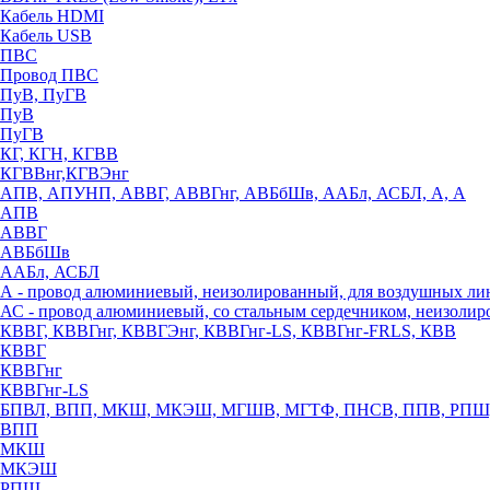
Кабель HDMI
Кабель USB
ПВС
Провод ПВС
ПуВ, ПуГВ
ПуВ
ПуГВ
КГ, КГН, КГВВ
КГВВнг,КГВЭнг
АПВ, АПУНП, АВВГ, АВВГнг, АВБбШв, ААБл, АСБЛ, А, А
АПВ
АВВГ
АВБбШв
ААБл, АСБЛ
А - провод алюминиевый, неизолированный, для воздушных ли
АС - провод алюминиевый, со стальным сердечником, неизоли
КВВГ, КВВГнг, КВВГЭнг, КВВГнг-LS, КВВГнг-FRLS, КВВ
КВВГ
КВВГнг
КВВГнг-LS
БПВЛ, ВПП, МКШ, МКЭШ, МГШВ, МГТФ, ПНСВ, ППВ, РПШ
ВПП
МКШ
МКЭШ
РПШ