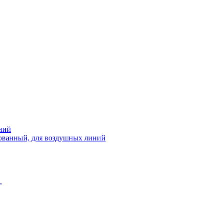
ний
рованный, для воздушных линий
,