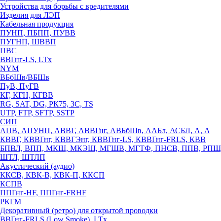
Устройства для борьбы с вредителями
Изделия для ЛЭП
Кабельная продукция
ПУНП, ПБПП, ПУВВ
ПУГНП, ШВВП
ПВС
ВВГнг-LS, LTx
NYM
ВБбШв/ВБШв
ПуВ, ПуГВ
КГ, КГН, КГВВ
RG, SAT, DG, РК75, 3С, TS
UTP, FTP, SFTP, SSTP
СИП
АПВ, АПУНП, АВВГ, АВВГнг, АВБбШв, ААБл, АСБЛ, А, А
КВВГ, КВВГнг, КВВГЭнг, КВВГнг-LS, КВВГнг-FRLS, КВВ
БПВЛ, ВПП, МКШ, МКЭШ, МГШВ, МГТФ, ПНСВ, ППВ, РПШ
ШТЛ, ШТЛП
Акустический (аудио)
ККСВ, КВК-В, КВК-П, ККСП
КСПВ
ППГнг-HF, ППГнг-FRHF
РКГМ
Декоративный (ретро) для открытой проводки
ВВГнг-FRLS (Low Smoke), LTx