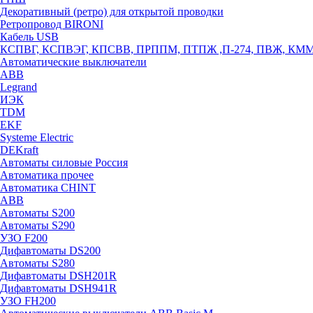
Декоративный (ретро) для открытой проводки
Ретропровод BIRONI
Кабель USB
КСПВГ, КСПВЭГ, КПСВВ, ПРППМ, ПТПЖ ,П-274, ПВЖ, КМ
Автоматические выключатели
ABB
Legrand
ИЭК
TDM
EKF
Systeme Electric
DEKraft
Автоматы силовые Россия
Автоматика прочее
Автоматика CHINT
ABB
Автоматы S200
Автоматы S290
УЗО F200
Дифавтоматы DS200
Автоматы S280
Дифавтоматы DSH201R
Дифавтоматы DSH941R
УЗО FH200