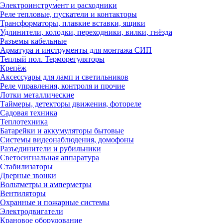
Электроинструмент и расходники
Реле тепловые, пускатели и контакторы
Трансформаторы, плавкие вставки, ящики
Удлинители, колодки, переходники, вилки, гнёзда
Разъемы кабельные
Арматура и инструменты для монтажа СИП
Теплый пол. Терморегуляторы
Крепёж
Аксессуары для ламп и светильников
Реле управления, контроля и прочие
Лотки металлические
Таймеры, детекторы движения, фотореле
Садовая техника
Теплотехника
Батарейки и аккумуляторы бытовые
Системы видеонаблюдения, домофоны
Разъединители и рубильники
Светосигнальная аппаратура
Стабилизаторы
Дверные звонки
Вольтметры и амперметры
Вентиляторы
Охранные и пожарные системы
Электродвигатели
Крановое оборудование