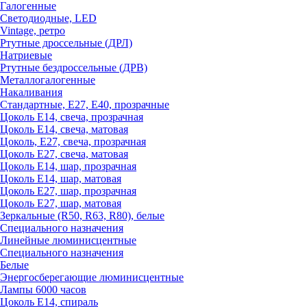
Галогенные
Светодиодные, LED
Vintage, ретро
Ртутные дроссельные (ДРЛ)
Натриевые
Ртутные бездроссельные (ДРВ)
Металлогалогенные
Накаливания
Стандартные, Е27, Е40, прозрачные
Цоколь Е14, свеча, прозрачная
Цоколь Е14, свеча, матовая
Цоколь, Е27, свеча, прозрачная
Цоколь Е27, свеча, матовая
Цоколь Е14, шар, прозрачная
Цоколь Е14, шар, матовая
Цоколь Е27, шар, прозрачная
Цоколь Е27, шар, матовая
Зеркальные (R50, R63, R80), белые
Специального назначения
Линейные люминисцентные
Специального назначения
Белые
Энергосберегающие люминисцентные
Лампы 6000 часов
Цоколь Е14, спираль