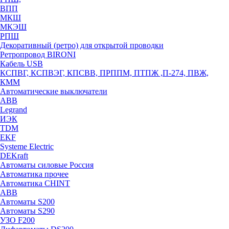
ВПП
МКШ
МКЭШ
РПШ
Декоративный (ретро) для открытой проводки
Ретропровод BIRONI
Кабель USB
КСПВГ, КСПВЭГ, КПСВВ, ПРППМ, ПТПЖ ,П-274, ПВЖ,
КММ
Автоматические выключатели
ABB
Legrand
ИЭК
TDM
EKF
Systeme Electric
DEKraft
Автоматы силовые Россия
Автоматика прочее
Автоматика CHINT
ABB
Автоматы S200
Автоматы S290
УЗО F200