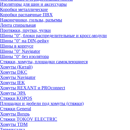
Изоляторы для шин и аксессуары
Коробки металлические
Коробки распаячные ПВХ
Наконечники, гильзы, разъемы
Лента спиральная
Протяжки, прутки, чулки
Шины "0", блоки распределительные и кросс-модули
Шины "0" на DIN-рейку
Шины в корпусе
Шины "0" Navigator
Шины "0" без изолятора
Стяжки, хомуты, площадки самоклеющиеся
Хомуты (Китай)
Хомуты DKC
Хомуты Navigator
Хомуты IEK
Хомуты REXANT и PROconnect
Хомуты ЭРА
Стяжки KOPOS
Площадки и дюбели под хомуты (стяжки)
Стяжки General
Хомуты Вихрь
Стяжки TOKOV ELECTRIC
Хомуты TDM
Термоусадка