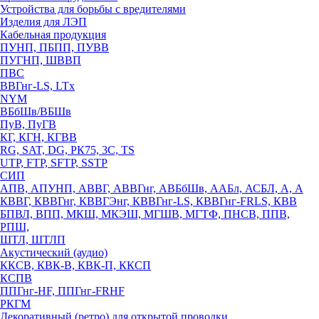
Устройства для борьбы с вредителями
Изделия для ЛЭП
Кабельная продукция
ПУНП, ПБПП, ПУВВ
ПУГНП, ШВВП
ПВС
ВВГнг-LS, LTx
NYM
ВБбШв/ВБШв
ПуВ, ПуГВ
КГ, КГН, КГВВ
RG, SAT, DG, РК75, 3С, TS
UTP, FTP, SFTP, SSTP
СИП
АПВ, АПУНП, АВВГ, АВВГнг, АВБбШв, ААБл, АСБЛ, А, А
КВВГ, КВВГнг, КВВГЭнг, КВВГнг-LS, КВВГнг-FRLS, КВВ
БПВЛ, ВПП, МКШ, МКЭШ, МГШВ, МГТФ, ПНСВ, ППВ,
РПШ,
ШТЛ, ШТЛП
Акустический (аудио)
ККСВ, КВК-В, КВК-П, ККСП
КСПВ
ППГнг-HF, ППГнг-FRHF
РКГМ
Декоративный (ретро) для открытой проводки