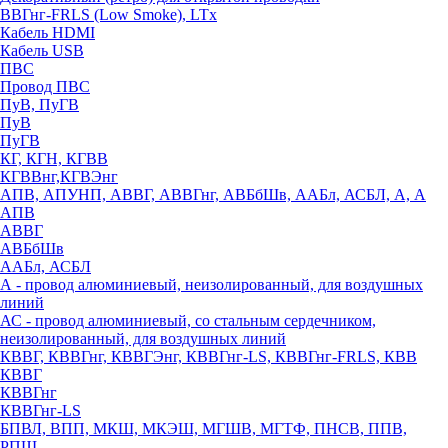
ВВГнг-FRLS (Low Smoke), LTx
Кабель HDMI
Кабель USB
ПВС
Провод ПВС
ПуВ, ПуГВ
ПуВ
ПуГВ
КГ, КГН, КГВВ
КГВВнг,КГВЭнг
АПВ, АПУНП, АВВГ, АВВГнг, АВБбШв, ААБл, АСБЛ, А, А
АПВ
АВВГ
АВБбШв
ААБл, АСБЛ
А - провод алюминиевый, неизолированный, для воздушных
линий
АС - провод алюминиевый, со стальным сердечником,
неизолированный, для воздушных линий
КВВГ, КВВГнг, КВВГЭнг, КВВГнг-LS, КВВГнг-FRLS, КВВ
КВВГ
КВВГнг
КВВГнг-LS
БПВЛ, ВПП, МКШ, МКЭШ, МГШВ, МГТФ, ПНСВ, ППВ,
РПШ,