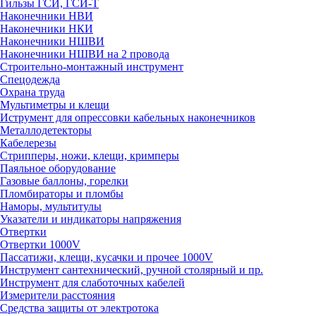
Гильзы ГСИ, ГСИ-Т
Наконечники НВИ
Наконечники НКИ
Наконечники НШВИ
Наконечники НШВИ на 2 провода
Строительно-монтажный инструмент
Спецодежда
Охрана труда
Мультиметры и клещи
Иструмент для опрессовки кабельных наконечников
Металлодетекторы
Кабелерезы
Стрипперы, ножи, клещи, кримперы
Паяльное оборудование
Газовые баллоны, горелки
Пломбираторы и пломбы
Наморы, мультитулы
Указатели и индикаторы напряжения
Отвертки
Отвертки 1000V
Пассатижи, клещи, кусачки и прочее 1000V
Инструмент сантехнический, ручной столярный и пр.
Инструмент для слаботочных кабелей
Измерители расстояния
Средства защиты от электротока