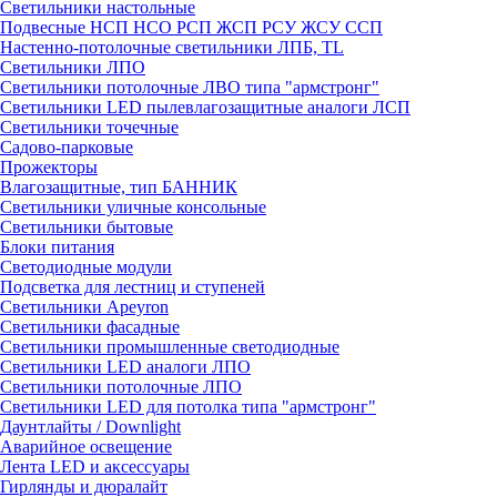
Светильники настольные
Подвесные НСП НСО РСП ЖСП РСУ ЖСУ ССП
Настенно-потолочные светильники ЛПБ, TL
Светильники ЛПО
Светильники потолочные ЛВО типа "армстронг"
Светильники LED пылевлагозащитные аналоги ЛСП
Светильники точечные
Садово-парковые
Прожекторы
Влагозащитные, тип БАННИК
Светильники уличные консольные
Светильники бытовые
Блоки питания
Светодиодные модули
Подсветка для лестниц и ступеней
Светильники Apeyron
Светильники фасадные
Светильники промышленные светодиодные
Светильники LED аналоги ЛПО
Светильники потолочные ЛПО
Светильники LED для потолка типа "армстронг"
Даунтлайты / Downlight
Аварийное освещение
Лента LED и аксессуары
Гирлянды и дюралайт