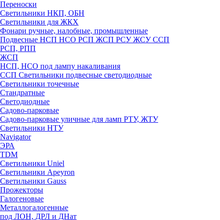
Переноски
Светильники НКП, ОБН
Светильники для ЖКХ
Фонари ручные, налобные, промышленные
Подвесные НСП НСО РСП ЖСП РСУ ЖСУ ССП
РСП, РПП
ЖСП
НСП, НСО под лампу накаливания
ССП Светильники подвесные светодиодные
Светильники точечные
Стандратные
Светодиодные
Садово-парковые
Садово-парковые уличные для ламп РТУ, ЖТУ
Светильники НТУ
Navigator
ЭРА
TDM
Светильники Uniel
Светильники Apeyron
Светильники Gauss
Прожекторы
Галогеновые
Металлогалогенные
под ЛОН, ДРЛ и ДНат