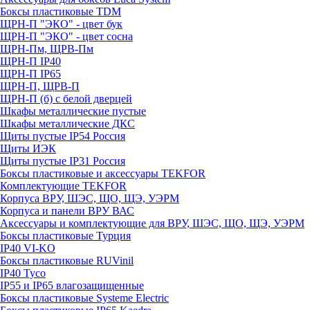
Боксы пластиковые TDM
ЩРН-П "ЭКО" - цвет бук
ЩРН-П "ЭКО" - цвет сосна
ЩРН-Пм, ЩРВ-Пм
ЩРН-П IP40
ЩРН-П IP65
ЩРН-П, ЩРВ-П
ЩРН-П (б) с белой дверцей
Шкафы металлические пустые
Шкафы металлические ДКС
Щиты пустые IP54 Россия
Щиты ИЭК
Щиты пустые IP31 Россия
Боксы пластиковые и аксессуары TEKFOR
Комплектующие TEKFOR
Корпуса ВРУ, ШЭС, ЩО, ЩЭ, УЭРМ
Корпуса и панели ВРУ ВАС
Аксессуары и комплектующие для ВРУ, ШЭС, ЩО, ЩЭ, УЭРМ
Боксы пластиковые Турция
IP40 VI-KO
Боксы пластиковые RUVinil
IP40 Тусо
IP55 и IP65 влагозащищенные
Боксы пластиковые Systeme Electric