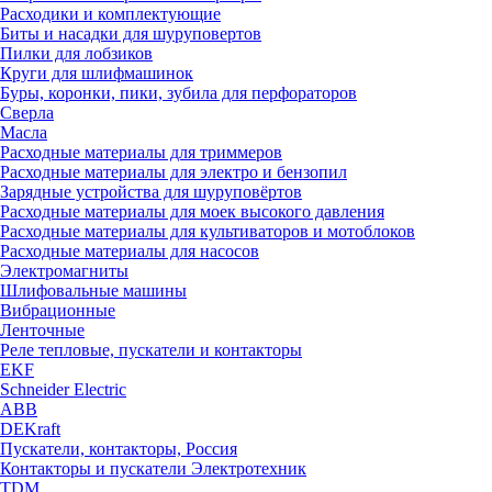
Расходики и комплектующие
Биты и насадки для шуруповертов
Пилки для лобзиков
Круги для шлифмашинок
Буры, коронки, пики, зубила для перфораторов
Сверла
Масла
Расходные материалы для триммеров
Расходные материалы для электро и бензопил
Зарядные устройства для шуруповёртов
Расходные материалы для моек высокого давления
Расходные материалы для культиваторов и мотоблоков
Расходные материалы для насосов
Электромагниты
Шлифовальные машины
Вибрационные
Ленточные
Реле тепловые, пускатели и контакторы
EKF
Schneider Electric
ABB
DEKraft
Пускатели, контакторы, Россия
Контакторы и пускатели Электротехник
TDM