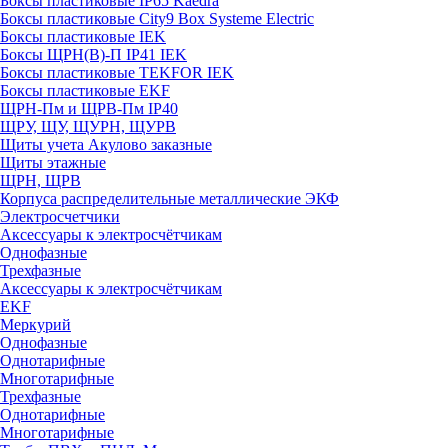
Боксы пластиковые IP65 Kaedra
Боксы пластиковые City9 Box Systeme Electric
Боксы пластиковые IEK
Боксы ЩРН(В)-П IP41 IEK
Боксы пластиковые TEKFOR IEK
Боксы пластиковые EKF
ЩРН-Пм и ЩРВ-Пм IP40
ЩРУ, ЩУ, ЩУРН, ЩУРВ
Щиты учета Акулово заказные
Щиты этажные
ЩРН, ЩРВ
Корпуса распределительные металлические ЭКФ
Электросчетчики
Аксессуары к электросчётчикам
Однофазные
Трехфазные
Аксессуары к электросчётчикам
EKF
Меркурий
Однофазные
Однотарифные
Многотарифные
Трехфазные
Однотарифные
Многотарифные