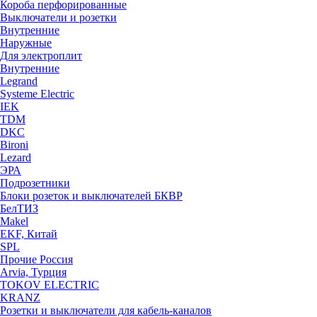
Короба перфорированные
Выключатели и розетки
Внутренние
Наружные
Для электроплит
Внутренние
Legrand
Systeme Electric
IEK
TDM
DKC
Bironi
Lezard
ЭРА
Подрозетники
Блоки розеток и выключателей БКВР
БелТИЗ
Makel
EKF, Китай
SPL
Прочие Россия
Arvia, Турция
TOKOV ELECTRIC
KRANZ
Розетки и выключатели для кабель-каналов