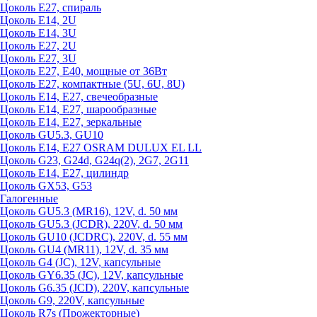
Цоколь Е27, спираль
Цоколь Е14, 2U
Цоколь Е14, 3U
Цоколь Е27, 2U
Цоколь Е27, 3U
Цоколь Е27, Е40, мощные от 36Вт
Цоколь Е27, компактные (5U, 6U, 8U)
Цоколь Е14, Е27, свечеобразные
Цоколь Е14, Е27, шарообразные
Цоколь Е14, Е27, зеркальные
Цоколь GU5.3, GU10
Цоколь Е14, Е27 OSRAM DULUX EL LL
Цоколь G23, G24d, G24q(2), 2G7, 2G11
Цоколь Е14, Е27, цилиндр
Цоколь GX53, G53
Галогенные
Цоколь GU5.3 (MR16), 12V, d. 50 мм
Цоколь GU5.3 (JCDR), 220V, d. 50 мм
Цоколь GU10 (JCDRC), 220V, d. 55 мм
Цоколь GU4 (MR11), 12V, d. 35 мм
Цоколь G4 (JC), 12V, капсульные
Цоколь GY6.35 (JC), 12V, капсульные
Цоколь G6.35 (JCD), 220V, капсульные
Цоколь G9, 220V, капсульные
Цоколь R7s (Прожекторные)