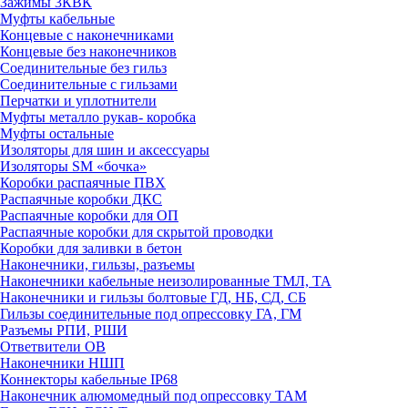
Зажимы 3КВК
Муфты кабельные
Концевые с наконечниками
Концевые без наконечников
Соединительные без гильз
Соединительные с гильзами
Перчатки и уплотнители
Муфты металло рукав- коробка
Муфты остальные
Изоляторы для шин и аксессуары
Изоляторы SM «бочка»
Коробки распаячные ПВХ
Распаячные коробки ДКС
Распаячные коробки для ОП
Распаячные коробки для скрытой проводки
Коробки для заливки в бетон
Наконечники, гильзы, разъемы
Наконечники кабельные неизолированные ТМЛ, ТА
Наконечники и гильзы болтовые ГД, НБ, СД, СБ
Гильзы соединительные под опрессовку ГА, ГМ
Разъемы РПИ, РШИ
Ответвители ОВ
Наконечники НШП
Коннекторы кабельные IP68
Наконечник алюмомедный под опрессовку ТАМ