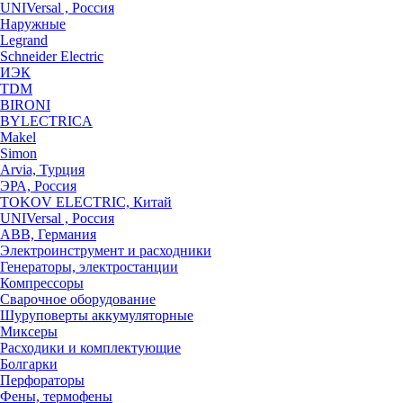
UNIVersal , Россия
Наружные
Legrand
Schneider Electric
ИЭК
TDM
BIRONI
BYLECTRICA
Makel
Simon
Arvia, Турция
ЭРА, Россия
TOKOV ELECTRIC, Китай
UNIVersal , Россия
ABB, Германия
Электроинструмент и расходники
Генераторы, электростанции
Компрессоры
Сварочное оборудование
Шуруповерты аккумуляторные
Миксеры
Расходики и комплектующие
Болгарки
Перфораторы
Фены, термофены