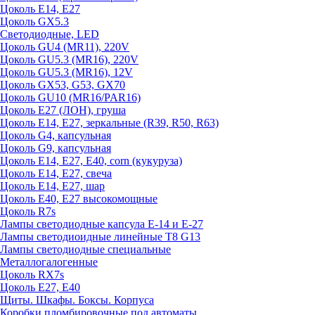
Цоколь E14, E27
Цоколь GX5.3
Светодиодные, LED
Цоколь GU4 (MR11), 220V
Цоколь GU5.3 (MR16), 220V
Цоколь GU5.3 (MR16), 12V
Цоколь GX53, G53, GX70
Цоколь GU10 (MR16/PAR16)
Цоколь Е27 (ЛОН), груша
Цоколь Е14, Е27, зеркальные (R39, R50, R63)
Цоколь G4, капсульная
Цоколь G9, капсульная
Цоколь Е14, Е27, Е40, corn (кукуруза)
Цоколь Е14, Е27, свеча
Цоколь Е14, Е27, шар
Цоколь Е40, Е27 высокомощные
Цоколь R7s
Лампы светодиодные капсула Е-14 и Е-27
Лампы светодиоидные линейные T8 G13
Лампы светодиодные специальные
Металлогалогенные
Цоколь RX7s
Цоколь Е27, E40
Щиты. Шкафы. Боксы. Корпуса
Коробки пломбировочные под автоматы