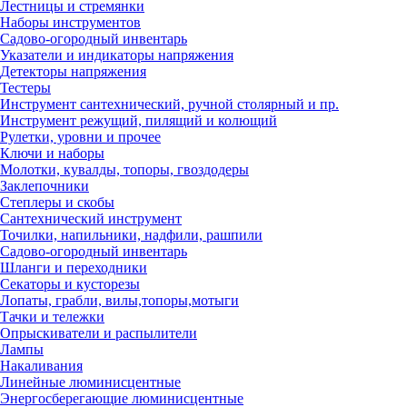
Лестницы и стремянки
Наборы инструментов
Садово-огородный инвентарь
Указатели и индикаторы напряжения
Детекторы напряжения
Тестеры
Инструмент сантехнический, ручной столярный и пр.
Инструмент режущий, пилящий и колющий
Рулетки, уровни и прочее
Ключи и наборы
Молотки, кувалды, топоры, гвоздодеры
Заклепочники
Степлеры и скобы
Сантехнический инструмент
Точилки, напильники, надфили, рашпили
Садово-огородный инвентарь
Шланги и переходники
Секаторы и кусторезы
Лопаты, грабли, вилы,топоры,мотыги
Тачки и тележки
Опрыскиватели и распылители
Лампы
Накаливания
Линейные люминисцентные
Энергосберегающие люминисцентные