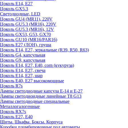
Цоколь E14, E27
Цоколь GX5.3
Светодиодные, LED
Цоколь GU4 (MR11), 220V
Цоколь GU5.3 (MR16), 220V
Цоколь GU5.3 (MR16), 12V
Цоколь GX53, G53, GX70
Цоколь GU10 (MR16/PAR16)
Цоколь Е27 (ЛОН), груша
Цоколь Е14, Е27, зеркальные (R39, R50, R63)
Цоколь G4, капсульная
Цоколь G9, капсульная
Цоколь Е14, Е27, Е40, corn (кукуруза)
Цоколь Е14, Е27, свеча
Цоколь Е14, Е27, шар
Цоколь Е40, Е27 высокомощные
Цоколь R7s
Лампы светодиодные капсула Е-14 и Е-27
Лампы светодиоидные линейные T8 G13
Лампы светодиодные специальные
Металлогалогенные
Цоколь RX7s
Цоколь Е27, E40
Щиты. Шкафы. Боксы. Корпуса
Коробки пломбировочные под автоматы