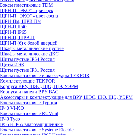
Боксы пластиковые TDM
ЩРН-П "ЭКО" - цвет бук
ЩРН-П "ЭКО" - цвет сосна
ЩРН-Пм, ЩРВ-Пм
ЩРН-П IP40
ЩРН-П IP65
ЩРН-П, ЩРВ-П
ЩРН-П (б) с белой дверцей
Шкафы металлические пустые
Шкафы металлические ДКС
Щиты пустые IP54 Россия
Щиты ИЭК
Щиты пустые IP31 Россия
Боксы пластиковые и аксессуары TEKFOR
Комплектующие TEKFOR
Корпуса ВРУ, ШЭС, ЩО, ЩЭ, УЭРМ
Корпуса и панели ВРУ ВАС
Аксессуары и комплектующие для ВРУ, ШЭС, ЩО, ЩЭ, УЭРМ
Боксы пластиковые Турция
IP40 VI-KO
Боксы пластиковые RUVinil
IP40 Тусо
IP55 и IP65 влагозащищенные
Боксы пластиковые Systeme Electric