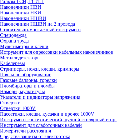
Гильзы ГСИ, ГСИ-Т
Наконечники НВИ
Наконечники НКИ
Наконечники НШВИ
Наконечники НШВИ на 2 провода
Строительно-монтажный инструмент
Спецодежда
Охрана труда
Мультиметры и клещи
Иструмент для опрессовки кабельных наконечников
Металлодетекторы
Кабелерезы
Стрипперы, ножи, клещи, кримперы
Паяльное оборудование
Газовые баллоны, горелки
Пломбираторы и пломбы
Наморы, мультитулы
Указатели и индикаторы напряжения
Отвертки
Отвертки 1000V
Пассатижи, клещи, кусачки и прочее 1000V
Инструмент сантехнический, ручной столярный и пр.
Инструмент для слаботочных кабелей
Измерители расстояния
Средства защиты от электротока