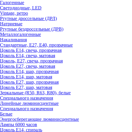
Галогенные
Светодиодные, LED
Vintage, ретро
Ртутные дроссельные (ДРЛ)
Натриевые
Ртутные бездроссельные (ДРВ)
Металлогалогенные
Накаливания
Стандартные, Е27, Е40, прозрачные
Цоколь Е14, свеча, прозрачная
Цоколь Е14, свеча, матовая
Цоколь, Е27, свеча, прозрачная
Цоколь Е27, свеча, матовая
Цоколь Е14, шар, прозрачная
Цоколь Е14, шар, матовая
Цоколь Е27, шар, прозрачная
Цоколь Е27, шар, матовая
Зеркальные (R50, R63, R80), белые
Специального назначения
Линейные люминисцентные
Специального назначения
Белые
Энергосберегающие люминисцентные
Лампы 6000 часов
Цоколь Е14, спираль