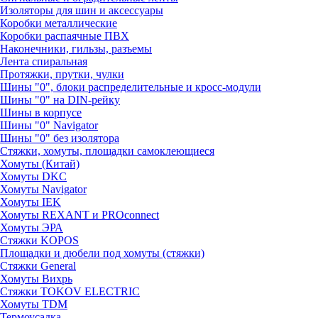
Изоляторы для шин и аксессуары
Коробки металлические
Коробки распаячные ПВХ
Наконечники, гильзы, разъемы
Лента спиральная
Протяжки, прутки, чулки
Шины "0", блоки распределительные и кросс-модули
Шины "0" на DIN-рейку
Шины в корпусе
Шины "0" Navigator
Шины "0" без изолятора
Стяжки, хомуты, площадки самоклеющиеся
Хомуты (Китай)
Хомуты DKC
Хомуты Navigator
Хомуты IEK
Хомуты REXANT и PROconnect
Хомуты ЭРА
Стяжки KOPOS
Площадки и дюбели под хомуты (стяжки)
Стяжки General
Хомуты Вихрь
Стяжки TOKOV ELECTRIC
Хомуты TDM
Термоусадка