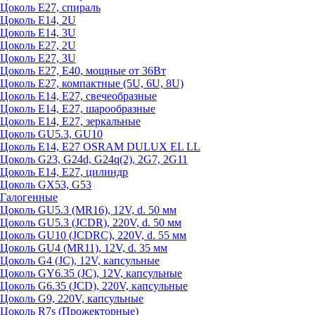
Цоколь Е27, спираль
Цоколь Е14, 2U
Цоколь Е14, 3U
Цоколь Е27, 2U
Цоколь Е27, 3U
Цоколь Е27, Е40, мощные от 36Вт
Цоколь Е27, компактные (5U, 6U, 8U)
Цоколь Е14, Е27, свечеобразные
Цоколь Е14, Е27, шарообразные
Цоколь Е14, Е27, зеркальные
Цоколь GU5.3, GU10
Цоколь Е14, Е27 OSRAM DULUX EL LL
Цоколь G23, G24d, G24q(2), 2G7, 2G11
Цоколь Е14, Е27, цилиндр
Цоколь GX53, G53
Галогенные
Цоколь GU5.3 (MR16), 12V, d. 50 мм
Цоколь GU5.3 (JCDR), 220V, d. 50 мм
Цоколь GU10 (JCDRC), 220V, d. 55 мм
Цоколь GU4 (MR11), 12V, d. 35 мм
Цоколь G4 (JC), 12V, капсульные
Цоколь GY6.35 (JC), 12V, капсульные
Цоколь G6.35 (JCD), 220V, капсульные
Цоколь G9, 220V, капсульные
Цоколь R7s (Прожекторные)