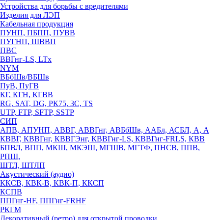
Устройства для борьбы с вредителями
Изделия для ЛЭП
Кабельная продукция
ПУНП, ПБПП, ПУВВ
ПУГНП, ШВВП
ПВС
ВВГнг-LS, LTx
NYM
ВБбШв/ВБШв
ПуВ, ПуГВ
КГ, КГН, КГВВ
RG, SAT, DG, РК75, 3С, TS
UTP, FTP, SFTP, SSTP
СИП
АПВ, АПУНП, АВВГ, АВВГнг, АВБбШв, ААБл, АСБЛ, А, А
КВВГ, КВВГнг, КВВГЭнг, КВВГнг-LS, КВВГнг-FRLS, КВВ
БПВЛ, ВПП, МКШ, МКЭШ, МГШВ, МГТФ, ПНСВ, ППВ,
РПШ,
ШТЛ, ШТЛП
Акустический (аудио)
ККСВ, КВК-В, КВК-П, ККСП
КСПВ
ППГнг-HF, ППГнг-FRHF
РКГМ
Декоративный (ретро) для открытой проводки