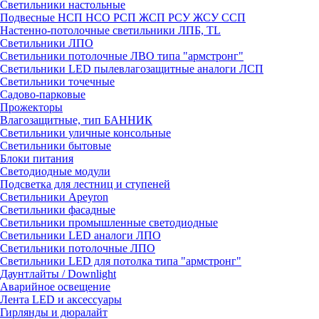
Светильники настольные
Подвесные НСП НСО РСП ЖСП РСУ ЖСУ ССП
Настенно-потолочные светильники ЛПБ, TL
Светильники ЛПО
Светильники потолочные ЛВО типа "армстронг"
Светильники LED пылевлагозащитные аналоги ЛСП
Светильники точечные
Садово-парковые
Прожекторы
Влагозащитные, тип БАННИК
Светильники уличные консольные
Светильники бытовые
Блоки питания
Светодиодные модули
Подсветка для лестниц и ступеней
Светильники Apeyron
Светильники фасадные
Светильники промышленные светодиодные
Светильники LED аналоги ЛПО
Светильники потолочные ЛПО
Светильники LED для потолка типа "армстронг"
Даунтлайты / Downlight
Аварийное освещение
Лента LED и аксессуары
Гирлянды и дюралайт