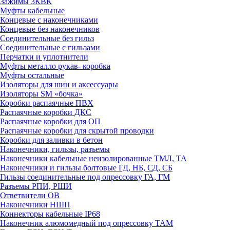
Зажимы 3КВК
Муфты кабельные
Концевые с наконечниками
Концевые без наконечников
Соединительные без гильз
Соединительные с гильзами
Перчатки и уплотнители
Муфты металло рукав- коробка
Муфты остальные
Изоляторы для шин и аксессуары
Изоляторы SM «бочка»
Коробки распаячные ПВХ
Распаячные коробки ДКС
Распаячные коробки для ОП
Распаячные коробки для скрытой проводки
Коробки для заливки в бетон
Наконечники, гильзы, разъемы
Наконечники кабельные неизолированные ТМЛ, ТА
Наконечники и гильзы болтовые ГД, НБ, СД, СБ
Гильзы соединительные под опрессовку ГА, ГМ
Разъемы РПИ, РШИ
Ответвители ОВ
Наконечники НШП
Коннекторы кабельные IP68
Наконечник алюмомедный под опрессовку ТАМ