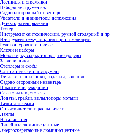
Лестницы и стремянки
Наборы инструментов
Садово-огородный инвентарь
Указатели и индикаторы напряжения
Детекторы напряжения
Тестеры
Инструмент сантехнический, ручной столярный и пр.
Инструмент режущий, пилящий и колющий
Рулетки, уровни и прочее
Ключи и наборы
Молотки, кувалды, топоры, гвоздодеры
Заклепочники
Степлеры и скобы
Сантехнический инструмент
Точилки, напильники, надфили, рашпили
Садово-огородный инвентарь
Шланги и переходники
Секаторы и кусторезы
Лопаты, грабли, вилы,топоры,мотыги
Тачки и тележки
Опрыскиватели и распылители
Лампы
Накаливания
Линейные люминисцентные
Энергосберегающие люминисцентные