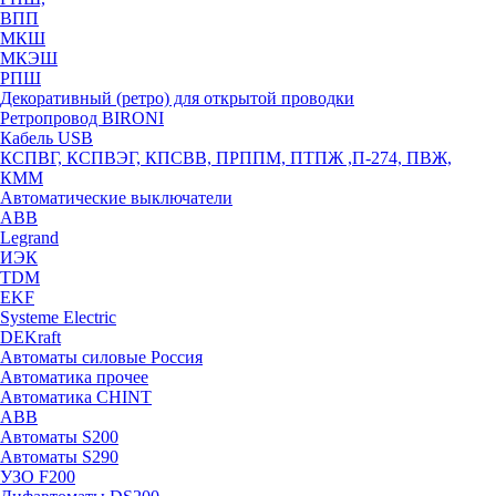
ВПП
МКШ
МКЭШ
РПШ
Декоративный (ретро) для открытой проводки
Ретропровод BIRONI
Кабель USB
КСПВГ, КСПВЭГ, КПСВВ, ПРППМ, ПТПЖ ,П-274, ПВЖ,
КММ
Автоматические выключатели
ABB
Legrand
ИЭК
TDM
EKF
Systeme Electric
DEKraft
Автоматы силовые Россия
Автоматика прочее
Автоматика CHINT
ABB
Автоматы S200
Автоматы S290
УЗО F200