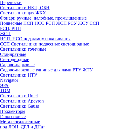
Переноски
Светильники НКП, ОБН
Светильники для ЖКХ
Фонари ручные, налобные, промышленные
Подвесные НСП НСО РСП ЖСП РСУ ЖСУ ССП
РСП, РПП
ЖСП
НСП, НСО под лампу накаливания
ССП Светильники подвесные светодиодные
Светильники точечные
Стандратные
Светодиодные
Садово-парковые
Садово-парковые уличные для ламп РТУ, ЖТУ
Светильники НТУ
Navigator
ЭРА
TDM
Светильники Uniel
Светильники Apeyron
Светильники Gauss
Прожекторы
Галогеновые
Металлогалогенные
под ЛОН, ДРЛ и ДНат