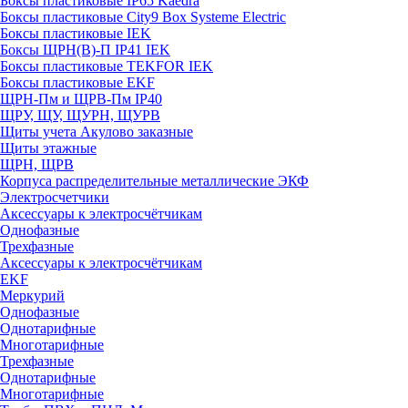
Боксы пластиковые IP65 Kaedra
Боксы пластиковые City9 Box Systeme Electric
Боксы пластиковые IEK
Боксы ЩРН(В)-П IP41 IEK
Боксы пластиковые TEKFOR IEK
Боксы пластиковые EKF
ЩРН-Пм и ЩРВ-Пм IP40
ЩРУ, ЩУ, ЩУРН, ЩУРВ
Щиты учета Акулово заказные
Щиты этажные
ЩРН, ЩРВ
Корпуса распределительные металлические ЭКФ
Электросчетчики
Аксессуары к электросчётчикам
Однофазные
Трехфазные
Аксессуары к электросчётчикам
EKF
Меркурий
Однофазные
Однотарифные
Многотарифные
Трехфазные
Однотарифные
Многотарифные