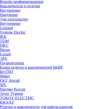
Короба перфорированные
Выключатели и розетки
Внутренние
Наружные
Для электроплит
Внутренние
Legrand
Systeme Electric
IEK
TDM
DKC
Bironi
Lezard
ЭРА
Подрозетники
Блоки розеток и выключателей БКВР
БелТИЗ
Makel
EKF, Китай
SPL
Прочие Россия
Arvia, Турция
TOKOV ELECTRIC
KRANZ
Розетки и выключатели для кабель-каналов