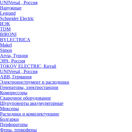
UNIVersal , Россия
Наружные
Legrand
Schneider Electric
ИЭК
TDM
BIRONI
BYLECTRICA
Makel
Simon
Arvia, Турция
ЭРА, Россия
TOKOV ELECTRIC, Китай
UNIVersal , Россия
ABB, Германия
Электроинструмент и расходники
Генераторы, электростанции
Компрессоры
Сварочное оборудование
Шуруповерты аккумуляторные
Миксеры
Расходики и комплектующие
Болгарки
Перфораторы
Фены, термофены