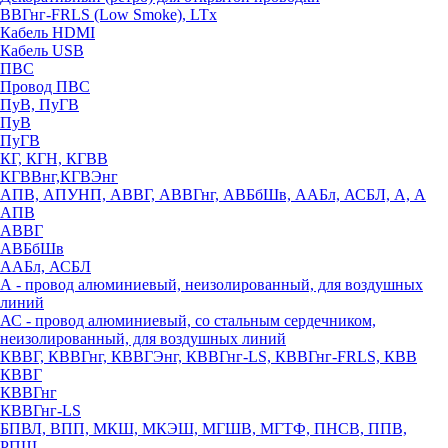
ВВГнг-FRLS (Low Smoke), LTx
Кабель HDMI
Кабель USB
ПВС
Провод ПВС
ПуВ, ПуГВ
ПуВ
ПуГВ
КГ, КГН, КГВВ
КГВВнг,КГВЭнг
АПВ, АПУНП, АВВГ, АВВГнг, АВБбШв, ААБл, АСБЛ, А, А
АПВ
АВВГ
АВБбШв
ААБл, АСБЛ
А - провод алюминиевый, неизолированный, для воздушных
линий
АС - провод алюминиевый, со стальным сердечником,
неизолированный, для воздушных линий
КВВГ, КВВГнг, КВВГЭнг, КВВГнг-LS, КВВГнг-FRLS, КВВ
КВВГ
КВВГнг
КВВГнг-LS
БПВЛ, ВПП, МКШ, МКЭШ, МГШВ, МГТФ, ПНСВ, ППВ,
РПШ,