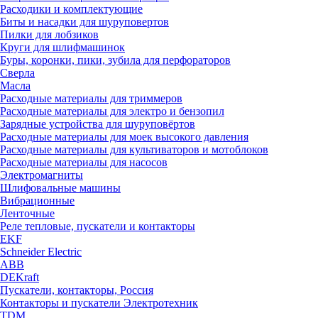
Расходики и комплектующие
Биты и насадки для шуруповертов
Пилки для лобзиков
Круги для шлифмашинок
Буры, коронки, пики, зубила для перфораторов
Сверла
Масла
Расходные материалы для триммеров
Расходные материалы для электро и бензопил
Зарядные устройства для шуруповёртов
Расходные материалы для моек высокого давления
Расходные материалы для культиваторов и мотоблоков
Расходные материалы для насосов
Электромагниты
Шлифовальные машины
Вибрационные
Ленточные
Реле тепловые, пускатели и контакторы
EKF
Schneider Electric
ABB
DEKraft
Пускатели, контакторы, Россия
Контакторы и пускатели Электротехник
TDM