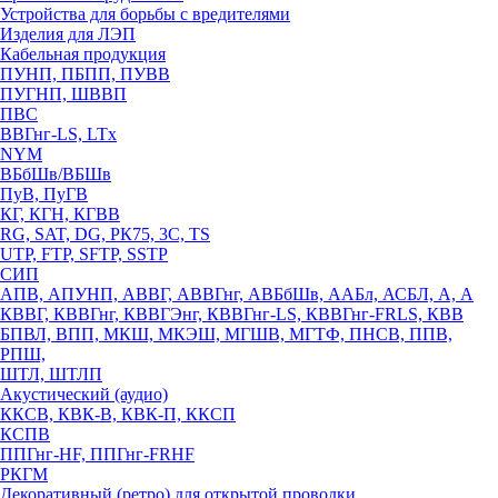
Устройства для борьбы с вредителями
Изделия для ЛЭП
Кабельная продукция
ПУНП, ПБПП, ПУВВ
ПУГНП, ШВВП
ПВС
ВВГнг-LS, LTx
NYM
ВБбШв/ВБШв
ПуВ, ПуГВ
КГ, КГН, КГВВ
RG, SAT, DG, РК75, 3С, TS
UTP, FTP, SFTP, SSTP
СИП
АПВ, АПУНП, АВВГ, АВВГнг, АВБбШв, ААБл, АСБЛ, А, А
КВВГ, КВВГнг, КВВГЭнг, КВВГнг-LS, КВВГнг-FRLS, КВВ
БПВЛ, ВПП, МКШ, МКЭШ, МГШВ, МГТФ, ПНСВ, ППВ,
РПШ,
ШТЛ, ШТЛП
Акустический (аудио)
ККСВ, КВК-В, КВК-П, ККСП
КСПВ
ППГнг-HF, ППГнг-FRHF
РКГМ
Декоративный (ретро) для открытой проводки