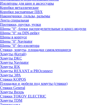
Изоляторы для шин и аксессуары
Коробки металлические
Коробки распаячные ПВХ
Наконечники, гильзы, разъемы
Лента спиральная
Протяжки, прутки, чулки
Шины "0", блоки распределительные и кросс-модули
Шины "0" на DIN-рейку
Шины в корпусе
Шины "0" Navigator
Шины "0" без изолятора
Стяжки, хомуты, площадки самоклеющиеся
Хомуты (Китай)
Хомуты DKC
Хомуты Navigator
Хомуты IEK
Хомуты REXANT и PROconnect
Хомуты ЭРА
Стяжки KOPOS
Площадки и дюбели под хомуты (стяжки)
Стяжки General
Хомуты Вихрь
Стяжки TOKOV ELECTRIC
Хомуты TDM
Термоусадка