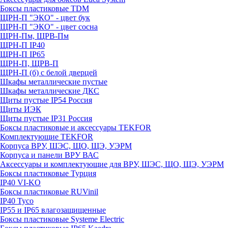
Боксы пластиковые TDM
ЩРН-П "ЭКО" - цвет бук
ЩРН-П "ЭКО" - цвет сосна
ЩРН-Пм, ЩРВ-Пм
ЩРН-П IP40
ЩРН-П IP65
ЩРН-П, ЩРВ-П
ЩРН-П (б) с белой дверцей
Шкафы металлические пустые
Шкафы металлические ДКС
Щиты пустые IP54 Россия
Щиты ИЭК
Щиты пустые IP31 Россия
Боксы пластиковые и аксессуары TEKFOR
Комплектующие TEKFOR
Корпуса ВРУ, ШЭС, ЩО, ЩЭ, УЭРМ
Корпуса и панели ВРУ ВАС
Аксессуары и комплектующие для ВРУ, ШЭС, ЩО, ЩЭ, УЭРМ
Боксы пластиковые Турция
IP40 VI-KO
Боксы пластиковые RUVinil
IP40 Тусо
IP55 и IP65 влагозащищенные
Боксы пластиковые Systeme Electric