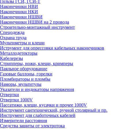
Гильзы ГСИ, ГСИ-Т
Наконечники НВИ
Наконечники НКИ
Наконечники НШВИ
Наконечники НШВИ на 2 провода
Строительно-монтажный инструмент
Спецодежда
Охрана труда
Мультиметры и клещи
Иструмент для опрессовки кабельных наконечников
Металлодетекторы
Кабелерезы
Стрипперы, ножи, клещи, кримперы
Паяльное оборудование
Газовые баллоны, горелки
Пломбираторы и пломбы
Наморы, мультитулы
Указатели и индикаторы напряжения
Отвертки
Отвертки 1000V
Пассатижи, клещи, кусачки и прочее 1000V
Инструмент сантехнический, ручной столярный и пр.
Инструмент для слаботочных кабелей
Измерители расстояния
Средства защиты от электротока