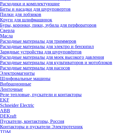
Расходики и комплектующие
Биты и насадки для шуруповертов
Пилки для лобзиков
Круги для шлифмашинок
Буры, коронки, пики, зубила для перфораторов
Сверла
Масла
Расходные материалы для триммеров
Расходные материалы для электро и бензопил
Зарядные устройства для шуруповёртов
Расходные материалы для моек высокого давления
Расходные материалы для культиваторов и мотоблоков
Расходные материалы для насосов
Электромагниты
Шлифовальные машины
Вибрационные
Ленточные
Реле тепловые, пускатели и контакторы
EKF
Schneider Electric
ABB
DEKraft
Пускатели, контакторы, Россия
Контакторы и пускатели Электротехник
TDM