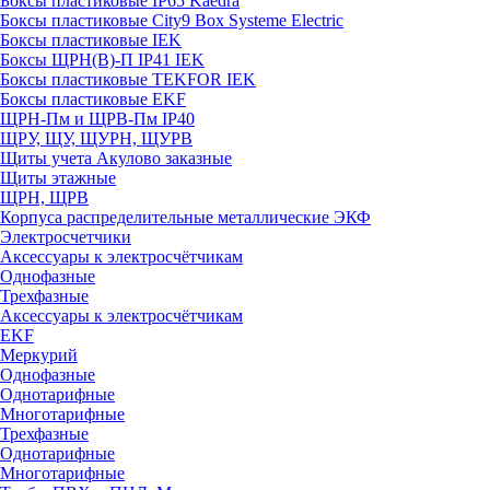
Боксы пластиковые IP65 Kaedra
Боксы пластиковые City9 Box Systeme Electric
Боксы пластиковые IEK
Боксы ЩРН(В)-П IP41 IEK
Боксы пластиковые TEKFOR IEK
Боксы пластиковые EKF
ЩРН-Пм и ЩРВ-Пм IP40
ЩРУ, ЩУ, ЩУРН, ЩУРВ
Щиты учета Акулово заказные
Щиты этажные
ЩРН, ЩРВ
Корпуса распределительные металлические ЭКФ
Электросчетчики
Аксессуары к электросчётчикам
Однофазные
Трехфазные
Аксессуары к электросчётчикам
EKF
Меркурий
Однофазные
Однотарифные
Многотарифные
Трехфазные
Однотарифные
Многотарифные