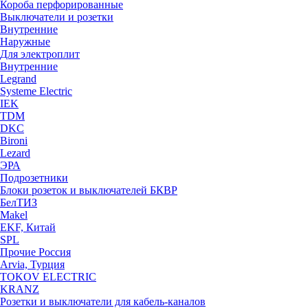
Короба перфорированные
Выключатели и розетки
Внутренние
Наружные
Для электроплит
Внутренние
Legrand
Systeme Electric
IEK
TDM
DKC
Bironi
Lezard
ЭРА
Подрозетники
Блоки розеток и выключателей БКВР
БелТИЗ
Makel
EKF, Китай
SPL
Прочие Россия
Arvia, Турция
TOKOV ELECTRIC
KRANZ
Розетки и выключатели для кабель-каналов