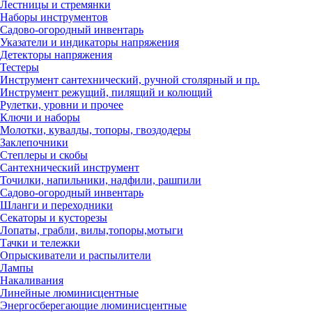
Лестницы и стремянки
Наборы инструментов
Садово-огородный инвентарь
Указатели и индикаторы напряжения
Детекторы напряжения
Тестеры
Инструмент сантехнический, ручной столярный и пр.
Инструмент режущий, пилящий и колющий
Рулетки, уровни и прочее
Ключи и наборы
Молотки, кувалды, топоры, гвоздодеры
Заклепочники
Степлеры и скобы
Сантехнический инструмент
Точилки, напильники, надфили, рашпили
Садово-огородный инвентарь
Шланги и переходники
Секаторы и кусторезы
Лопаты, грабли, вилы,топоры,мотыги
Тачки и тележки
Опрыскиватели и распылители
Лампы
Накаливания
Линейные люминисцентные
Энергосберегающие люминисцентные