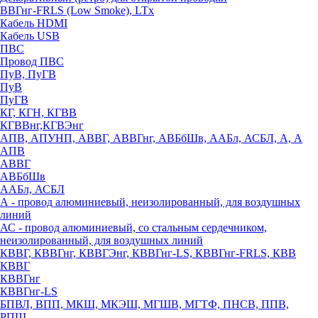
ВВГнг-FRLS (Low Smoke), LTx
Кабель HDMI
Кабель USB
ПВС
Провод ПВС
ПуВ, ПуГВ
ПуВ
ПуГВ
КГ, КГН, КГВВ
КГВВнг,КГВЭнг
АПВ, АПУНП, АВВГ, АВВГнг, АВБбШв, ААБл, АСБЛ, А, А
АПВ
АВВГ
АВБбШв
ААБл, АСБЛ
А - провод алюминиевый, неизолированный, для воздушных
линий
АС - провод алюминиевый, со стальным сердечником,
неизолированный, для воздушных линий
КВВГ, КВВГнг, КВВГЭнг, КВВГнг-LS, КВВГнг-FRLS, КВВ
КВВГ
КВВГнг
КВВГнг-LS
БПВЛ, ВПП, МКШ, МКЭШ, МГШВ, МГТФ, ПНСВ, ППВ,
РПШ,