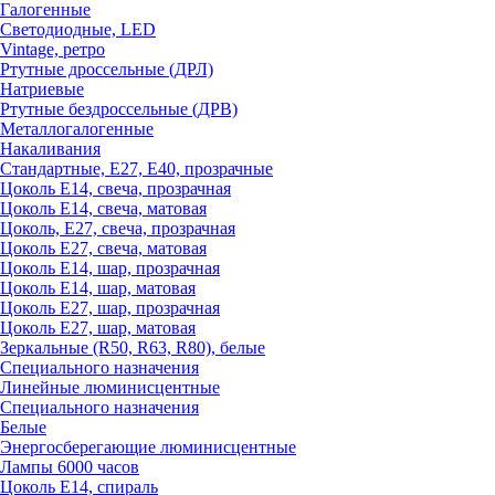
Галогенные
Светодиодные, LED
Vintage, ретро
Ртутные дроссельные (ДРЛ)
Натриевые
Ртутные бездроссельные (ДРВ)
Металлогалогенные
Накаливания
Стандартные, Е27, Е40, прозрачные
Цоколь Е14, свеча, прозрачная
Цоколь Е14, свеча, матовая
Цоколь, Е27, свеча, прозрачная
Цоколь Е27, свеча, матовая
Цоколь Е14, шар, прозрачная
Цоколь Е14, шар, матовая
Цоколь Е27, шар, прозрачная
Цоколь Е27, шар, матовая
Зеркальные (R50, R63, R80), белые
Специального назначения
Линейные люминисцентные
Специального назначения
Белые
Энергосберегающие люминисцентные
Лампы 6000 часов
Цоколь Е14, спираль