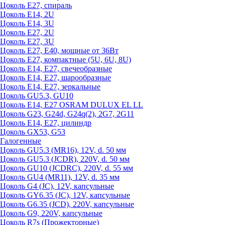
Цоколь Е27, спираль
Цоколь Е14, 2U
Цоколь Е14, 3U
Цоколь Е27, 2U
Цоколь Е27, 3U
Цоколь Е27, Е40, мощные от 36Вт
Цоколь Е27, компактные (5U, 6U, 8U)
Цоколь Е14, Е27, свечеобразные
Цоколь Е14, Е27, шарообразные
Цоколь Е14, Е27, зеркальные
Цоколь GU5.3, GU10
Цоколь Е14, Е27 OSRAM DULUX EL LL
Цоколь G23, G24d, G24q(2), 2G7, 2G11
Цоколь Е14, Е27, цилиндр
Цоколь GX53, G53
Галогенные
Цоколь GU5.3 (MR16), 12V, d. 50 мм
Цоколь GU5.3 (JCDR), 220V, d. 50 мм
Цоколь GU10 (JCDRC), 220V, d. 55 мм
Цоколь GU4 (MR11), 12V, d. 35 мм
Цоколь G4 (JC), 12V, капсульные
Цоколь GY6.35 (JC), 12V, капсульные
Цоколь G6.35 (JCD), 220V, капсульные
Цоколь G9, 220V, капсульные
Цоколь R7s (Прожекторные)