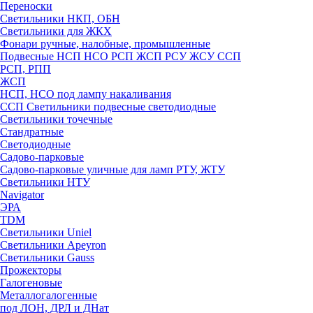
Переноски
Светильники НКП, ОБН
Светильники для ЖКХ
Фонари ручные, налобные, промышленные
Подвесные НСП НСО РСП ЖСП РСУ ЖСУ ССП
РСП, РПП
ЖСП
НСП, НСО под лампу накаливания
ССП Светильники подвесные светодиодные
Светильники точечные
Стандратные
Светодиодные
Садово-парковые
Садово-парковые уличные для ламп РТУ, ЖТУ
Светильники НТУ
Navigator
ЭРА
TDM
Светильники Uniel
Светильники Apeyron
Светильники Gauss
Прожекторы
Галогеновые
Металлогалогенные
под ЛОН, ДРЛ и ДНат