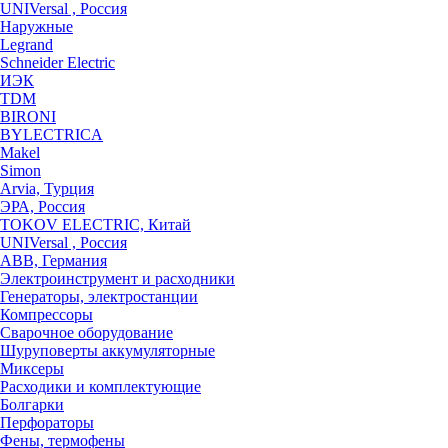
UNIVersal , Россия
Наружные
Legrand
Schneider Electric
ИЭК
TDM
BIRONI
BYLECTRICA
Makel
Simon
Arvia, Турция
ЭРА, Россия
TOKOV ELECTRIC, Китай
UNIVersal , Россия
ABB, Германия
Электроинструмент и расходники
Генераторы, электростанции
Компрессоры
Сварочное оборудование
Шуруповерты аккумуляторные
Миксеры
Расходики и комплектующие
Болгарки
Перфораторы
Фены, термофены