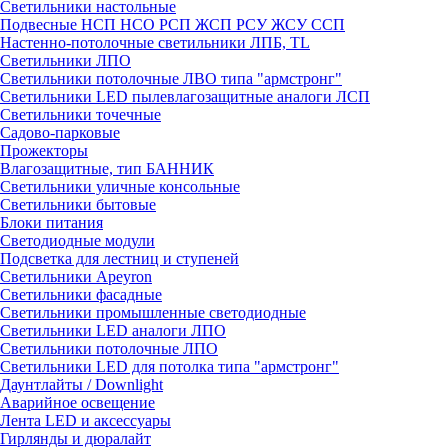
Светильники настольные
Подвесные НСП НСО РСП ЖСП РСУ ЖСУ ССП
Настенно-потолочные светильники ЛПБ, TL
Светильники ЛПО
Светильники потолочные ЛВО типа "армстронг"
Светильники LED пылевлагозащитные аналоги ЛСП
Светильники точечные
Садово-парковые
Прожекторы
Влагозащитные, тип БАННИК
Светильники уличные консольные
Светильники бытовые
Блоки питания
Светодиодные модули
Подсветка для лестниц и ступеней
Светильники Apeyron
Светильники фасадные
Светильники промышленные светодиодные
Светильники LED аналоги ЛПО
Светильники потолочные ЛПО
Светильники LED для потолка типа "армстронг"
Даунтлайты / Downlight
Аварийное освещение
Лента LED и аксессуары
Гирлянды и дюралайт