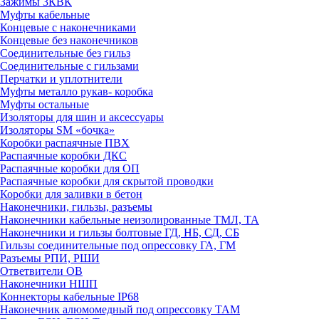
Зажимы 3КВК
Муфты кабельные
Концевые с наконечниками
Концевые без наконечников
Соединительные без гильз
Соединительные с гильзами
Перчатки и уплотнители
Муфты металло рукав- коробка
Муфты остальные
Изоляторы для шин и аксессуары
Изоляторы SM «бочка»
Коробки распаячные ПВХ
Распаячные коробки ДКС
Распаячные коробки для ОП
Распаячные коробки для скрытой проводки
Коробки для заливки в бетон
Наконечники, гильзы, разъемы
Наконечники кабельные неизолированные ТМЛ, ТА
Наконечники и гильзы болтовые ГД, НБ, СД, СБ
Гильзы соединительные под опрессовку ГА, ГМ
Разъемы РПИ, РШИ
Ответвители ОВ
Наконечники НШП
Коннекторы кабельные IP68
Наконечник алюмомедный под опрессовку ТАМ