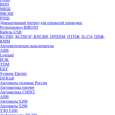
ВПП
МКШ
МКЭШ
РПШ
Декоративный (ретро) для открытой проводки
Ретропровод BIRONI
Кабель USB
КСПВГ, КСПВЭГ, КПСВВ, ПРППМ, ПТПЖ ,П-274, ПВЖ,
КММ
Автоматические выключатели
ABB
Legrand
ИЭК
TDM
EKF
Systeme Electric
DEKraft
Автоматы силовые Россия
Автоматика прочее
Автоматика CHINT
ABB
Автоматы S200
Автоматы S290
УЗО F200