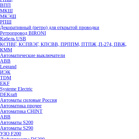
ВПП
МКШ
МКЭШ
РПШ
Декоративный (ретро) для открытой проводки
Ретропровод BIRONI
Кабель USB
КСПВГ, КСПВЭГ, КПСВВ, ПРППМ, ПТПЖ ,П-274, ПВЖ,
КММ
Автоматические выключатели
ABB
Legrand
ИЭК
TDM
EKF
Systeme Electric
DEKraft
Автоматы силовые Россия
Автоматика прочее
Автоматика CHINT
ABB
Автоматы S200
Автоматы S290
УЗО F200