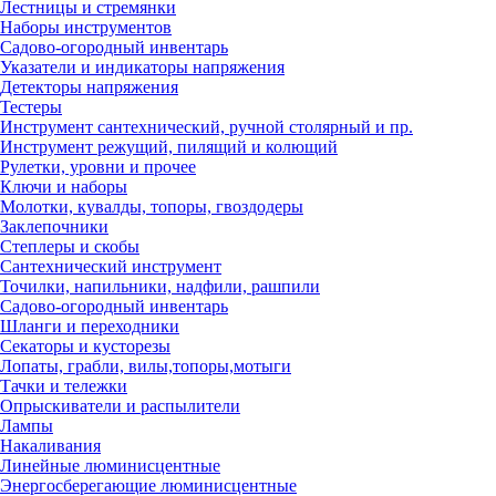
Лестницы и стремянки
Наборы инструментов
Садово-огородный инвентарь
Указатели и индикаторы напряжения
Детекторы напряжения
Тестеры
Инструмент сантехнический, ручной столярный и пр.
Инструмент режущий, пилящий и колющий
Рулетки, уровни и прочее
Ключи и наборы
Молотки, кувалды, топоры, гвоздодеры
Заклепочники
Степлеры и скобы
Сантехнический инструмент
Точилки, напильники, надфили, рашпили
Садово-огородный инвентарь
Шланги и переходники
Секаторы и кусторезы
Лопаты, грабли, вилы,топоры,мотыги
Тачки и тележки
Опрыскиватели и распылители
Лампы
Накаливания
Линейные люминисцентные
Энергосберегающие люминисцентные