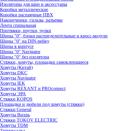
Изоляторы для шин и аксессуары
Коробки металлические
Коробки распаячные ПВХ
Наконечники, гильзы, разъемы
Лента спиральная
Протяжки, прутки, чулки
Шины "0", блоки распределительные и кросс-модули
Шины "0" на DIN-рейку
Шины в корпусе
Шины "0" Navigator
Шины "0" без изолятора
Стяжки, хомуты, площадки самоклеющиеся
Хомуты (Китай)
Хомуты DKC
Хомуты Navigator
Хомуты IEK
Хомуты REXANT и PROconnect
Хомуты ЭРА
Стяжки KOPOS
Площадки и дюбели под хомуты (стяжки)
Стяжки General
Хомуты Вихрь
Стяжки TOKOV ELECTRIC
Хомуты TDM
Термоусадка