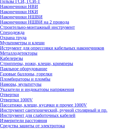
Гильзы ГСИ, ГСИ-Т
Наконечники НВИ
Наконечники НКИ
Наконечники НШВИ
Наконечники НШВИ на 2 провода
Строительно-монтажный инструмент
Спецодежда
Охрана труда
Мультиметры и клещи
Иструмент для опрессовки кабельных наконечников
Металлодетекторы
Кабелерезы
Стрипперы, ножи, клещи, кримперы
Паяльное оборудование
Газовые баллоны, горелки
Пломбираторы и пломбы
Наморы, мультитулы
Указатели и индикаторы напряжения
Отвертки
Отвертки 1000V
Пассатижи, клещи, кусачки и прочее 1000V
Инструмент сантехнический, ручной столярный и пр.
Инструмент для слаботочных кабелей
Измерители расстояния
Средства защиты от электротока