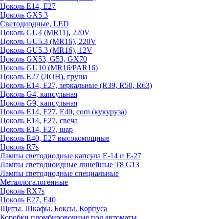
Цоколь E14, E27
Цоколь GX5.3
Светодиодные, LED
Цоколь GU4 (MR11), 220V
Цоколь GU5.3 (MR16), 220V
Цоколь GU5.3 (MR16), 12V
Цоколь GX53, G53, GX70
Цоколь GU10 (MR16/PAR16)
Цоколь Е27 (ЛОН), груша
Цоколь Е14, Е27, зеркальные (R39, R50, R63)
Цоколь G4, капсульная
Цоколь G9, капсульная
Цоколь Е14, Е27, Е40, corn (кукуруза)
Цоколь Е14, Е27, свеча
Цоколь Е14, Е27, шар
Цоколь Е40, Е27 высокомощные
Цоколь R7s
Лампы светодиодные капсула Е-14 и Е-27
Лампы светодиоидные линейные T8 G13
Лампы светодиодные специальные
Металлогалогенные
Цоколь RX7s
Цоколь Е27, E40
Щиты. Шкафы. Боксы. Корпуса
Коробки пломбировочные под автоматы