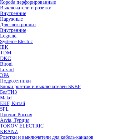
Короба перфорированные
Выключатели и розетки
Внутренние
Наружные
Для электроплит
Внутренние
Legrand
Systeme Electric
IEK
TDM
DKC
Bironi
Lezard
ЭРА
Подрозетники
Блоки розеток и выключателей БКВР
БелТИЗ
Makel
EKF, Китай
SPL
Прочие Россия
Arvia, Турция
TOKOV ELECTRIC
KRANZ
Розетки и выключатели для кабель-каналов