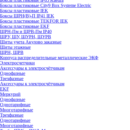
Боксы пластиковые IP65 Kaedra
Боксы пластиковые City9 Box Systeme Electric
Боксы пластиковые IEK
Боксы ЩРН(В)-П IP41 IEK
Боксы пластиковые TEKFOR IEK
Боксы пластиковые EKF
ЩРН-Пм и ЩРВ-Пм IP40
ЩРУ, ЩУ, ЩУРН, ЩУРВ
Щиты учета Акулово заказные
Щиты этажные
ЩРН, ЩРВ
Корпуса распределительные металлические ЭКФ
Электросчетчики
Аксессуары к электросчётчикам
Однофазные
Трехфазные
Аксессуары к электросчётчикам
EKF
Меркурий
Однофазные
Однотарифные
Многотарифные
Трехфазные
Однотарифные
Многотарифные