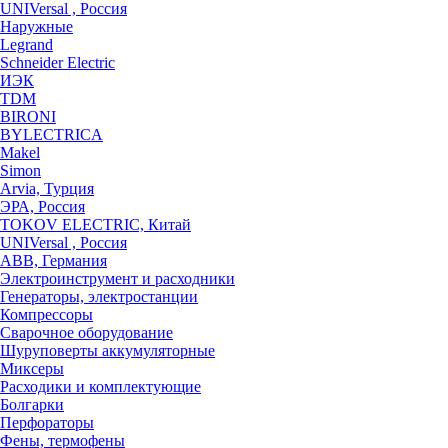
UNIVersal , Россия
Наружные
Legrand
Schneider Electric
ИЭК
TDM
BIRONI
BYLECTRICA
Makel
Simon
Arvia, Турция
ЭРА, Россия
TOKOV ELECTRIC, Китай
UNIVersal , Россия
ABB, Германия
Электроинструмент и расходники
Генераторы, электростанции
Компрессоры
Сварочное оборудование
Шуруповерты аккумуляторные
Миксеры
Расходики и комплектующие
Болгарки
Перфораторы
Фены, термофены