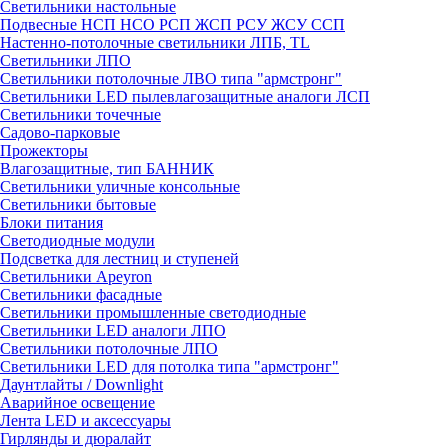
Светильники настольные
Подвесные НСП НСО РСП ЖСП РСУ ЖСУ ССП
Настенно-потолочные светильники ЛПБ, TL
Светильники ЛПО
Светильники потолочные ЛВО типа "армстронг"
Светильники LED пылевлагозащитные аналоги ЛСП
Светильники точечные
Садово-парковые
Прожекторы
Влагозащитные, тип БАННИК
Светильники уличные консольные
Светильники бытовые
Блоки питания
Светодиодные модули
Подсветка для лестниц и ступеней
Светильники Apeyron
Светильники фасадные
Светильники промышленные светодиодные
Светильники LED аналоги ЛПО
Светильники потолочные ЛПО
Светильники LED для потолка типа "армстронг"
Даунтлайты / Downlight
Аварийное освещение
Лента LED и аксессуары
Гирлянды и дюралайт