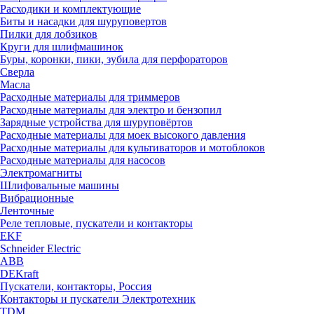
Расходики и комплектующие
Биты и насадки для шуруповертов
Пилки для лобзиков
Круги для шлифмашинок
Буры, коронки, пики, зубила для перфораторов
Сверла
Масла
Расходные материалы для триммеров
Расходные материалы для электро и бензопил
Зарядные устройства для шуруповёртов
Расходные материалы для моек высокого давления
Расходные материалы для культиваторов и мотоблоков
Расходные материалы для насосов
Электромагниты
Шлифовальные машины
Вибрационные
Ленточные
Реле тепловые, пускатели и контакторы
EKF
Schneider Electric
ABB
DEKraft
Пускатели, контакторы, Россия
Контакторы и пускатели Электротехник
TDM