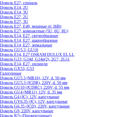
Цоколь Е27, спираль
Цоколь Е14, 2U
Цоколь Е14, 3U
Цоколь Е27, 2U
Цоколь Е27, 3U
Цоколь Е27, Е40, мощные от 36Вт
Цоколь Е27, компактные (5U, 6U, 8U)
Цоколь Е14, Е27, свечеобразные
Цоколь Е14, Е27, шарообразные
Цоколь Е14, Е27, зеркальные
Цоколь GU5.3, GU10
Цоколь Е14, Е27 OSRAM DULUX EL LL
Цоколь G23, G24d, G24q(2), 2G7, 2G11
Цоколь Е14, Е27, цилиндр
Цоколь GX53, G53
Галогенные
Цоколь GU5.3 (MR16), 12V, d. 50 мм
Цоколь GU5.3 (JCDR), 220V, d. 50 мм
Цоколь GU10 (JCDRC), 220V, d. 55 мм
Цоколь GU4 (MR11), 12V, d. 35 мм
Цоколь G4 (JC), 12V, капсульные
Цоколь GY6.35 (JC), 12V, капсульные
Цоколь G6.35 (JCD), 220V, капсульные
Цоколь G9, 220V, капсульные
Цоколь R7s (Прожекторные)