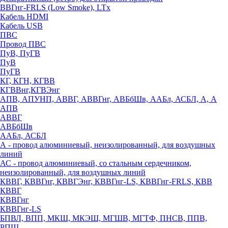
ВВГнг-FRLS (Low Smoke), LTx
Кабель HDMI
Кабель USB
ПВС
Провод ПВС
ПуВ, ПуГВ
ПуВ
ПуГВ
КГ, КГН, КГВВ
КГВВнг,КГВЭнг
АПВ, АПУНП, АВВГ, АВВГнг, АВБбШв, ААБл, АСБЛ, А, А
АПВ
АВВГ
АВБбШв
ААБл, АСБЛ
А - провод алюминиевый, неизолированный, для воздушных
линий
АС - провод алюминиевый, со стальным сердечником,
неизолированный, для воздушных линий
КВВГ, КВВГнг, КВВГЭнг, КВВГнг-LS, КВВГнг-FRLS, КВВ
КВВГ
КВВГнг
КВВГнг-LS
БПВЛ, ВПП, МКШ, МКЭШ, МГШВ, МГТФ, ПНСВ, ППВ,
РПШ,