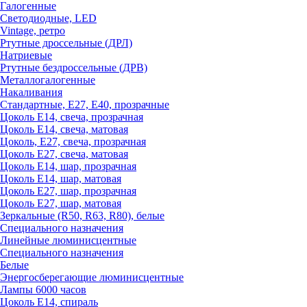
Галогенные
Светодиодные, LED
Vintage, ретро
Ртутные дроссельные (ДРЛ)
Натриевые
Ртутные бездроссельные (ДРВ)
Металлогалогенные
Накаливания
Стандартные, Е27, Е40, прозрачные
Цоколь Е14, свеча, прозрачная
Цоколь Е14, свеча, матовая
Цоколь, Е27, свеча, прозрачная
Цоколь Е27, свеча, матовая
Цоколь Е14, шар, прозрачная
Цоколь Е14, шар, матовая
Цоколь Е27, шар, прозрачная
Цоколь Е27, шар, матовая
Зеркальные (R50, R63, R80), белые
Специального назначения
Линейные люминисцентные
Специального назначения
Белые
Энергосберегающие люминисцентные
Лампы 6000 часов
Цоколь Е14, спираль