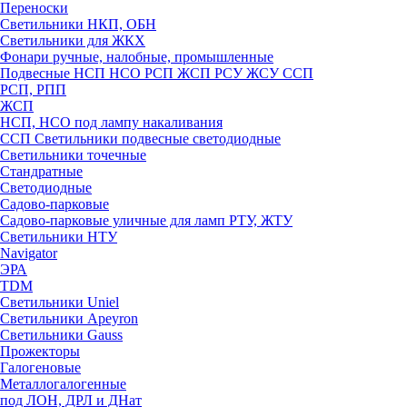
Переноски
Светильники НКП, ОБН
Светильники для ЖКХ
Фонари ручные, налобные, промышленные
Подвесные НСП НСО РСП ЖСП РСУ ЖСУ ССП
РСП, РПП
ЖСП
НСП, НСО под лампу накаливания
ССП Светильники подвесные светодиодные
Светильники точечные
Стандратные
Светодиодные
Садово-парковые
Садово-парковые уличные для ламп РТУ, ЖТУ
Светильники НТУ
Navigator
ЭРА
TDM
Светильники Uniel
Светильники Apeyron
Светильники Gauss
Прожекторы
Галогеновые
Металлогалогенные
под ЛОН, ДРЛ и ДНат