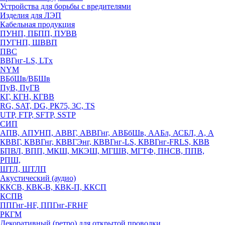
Устройства для борьбы с вредителями
Изделия для ЛЭП
Кабельная продукция
ПУНП, ПБПП, ПУВВ
ПУГНП, ШВВП
ПВС
ВВГнг-LS, LTx
NYM
ВБбШв/ВБШв
ПуВ, ПуГВ
КГ, КГН, КГВВ
RG, SAT, DG, РК75, 3С, TS
UTP, FTP, SFTP, SSTP
СИП
АПВ, АПУНП, АВВГ, АВВГнг, АВБбШв, ААБл, АСБЛ, А, А
КВВГ, КВВГнг, КВВГЭнг, КВВГнг-LS, КВВГнг-FRLS, КВВ
БПВЛ, ВПП, МКШ, МКЭШ, МГШВ, МГТФ, ПНСВ, ППВ,
РПШ,
ШТЛ, ШТЛП
Акустический (аудио)
ККСВ, КВК-В, КВК-П, ККСП
КСПВ
ППГнг-HF, ППГнг-FRHF
РКГМ
Декоративный (ретро) для открытой проводки