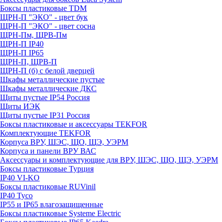
Боксы пластиковые TDM
ЩРН-П "ЭКО" - цвет бук
ЩРН-П "ЭКО" - цвет сосна
ЩРН-Пм, ЩРВ-Пм
ЩРН-П IP40
ЩРН-П IP65
ЩРН-П, ЩРВ-П
ЩРН-П (б) с белой дверцей
Шкафы металлические пустые
Шкафы металлические ДКС
Щиты пустые IP54 Россия
Щиты ИЭК
Щиты пустые IP31 Россия
Боксы пластиковые и аксессуары TEKFOR
Комплектующие TEKFOR
Корпуса ВРУ, ШЭС, ЩО, ЩЭ, УЭРМ
Корпуса и панели ВРУ ВАС
Аксессуары и комплектующие для ВРУ, ШЭС, ЩО, ЩЭ, УЭРМ
Боксы пластиковые Турция
IP40 VI-KO
Боксы пластиковые RUVinil
IP40 Тусо
IP55 и IP65 влагозащищенные
Боксы пластиковые Systeme Electric