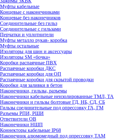
Зажимы 3КВК
Муфты кабельные
Концевые с наконечниками
Концевые без наконечников
Соединительные без гильз
Соединительные с гильзами
Перчатки и уплотнители
Муфты металло рукав- коробка
Муфты остальные
Изоляторы для шин и аксессуары
Изоляторы SM «бочка»
Коробки распаячные ПВХ
Распаячные коробки ДКС
Распаячные коробки для ОП
Распаячные коробки для скрытой проводки
Коробки для заливки в бетон
Наконечники, гильзы, разъемы
Наконечники кабельные неизолированные ТМЛ, ТА
Наконечники и гильзы болтовые ГД, НБ, СД, СБ
Гильзы соединительные под опрессовку ГА, ГМ
Разъемы РПИ, РШИ
Ответвители ОВ
Наконечники НШП
Коннекторы кабельные IP68
Наконечник алюмомедный под опрессовку ТАМ