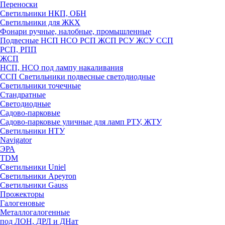
Переноски
Светильники НКП, ОБН
Светильники для ЖКХ
Фонари ручные, налобные, промышленные
Подвесные НСП НСО РСП ЖСП РСУ ЖСУ ССП
РСП, РПП
ЖСП
НСП, НСО под лампу накаливания
ССП Светильники подвесные светодиодные
Светильники точечные
Стандратные
Светодиодные
Садово-парковые
Садово-парковые уличные для ламп РТУ, ЖТУ
Светильники НТУ
Navigator
ЭРА
TDM
Светильники Uniel
Светильники Apeyron
Светильники Gauss
Прожекторы
Галогеновые
Металлогалогенные
под ЛОН, ДРЛ и ДНат