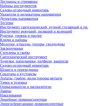
Лестницы и стремянки
Наборы инструментов
Садово-огородный инвентарь
Указатели и индикаторы напряжения
Детекторы напряжения
Тестеры
Инструмент сантехнический, ручной столярный и пр.
Инструмент режущий, пилящий и колющий
Рулетки, уровни и прочее
Ключи и наборы
Молотки, кувалды, топоры, гвоздодеры
Заклепочники
Степлеры и скобы
Сантехнический инструмент
Точилки, напильники, надфили, рашпили
Садово-огородный инвентарь
Шланги и переходники
Секаторы и кусторезы
Лопаты, грабли, вилы,топоры,мотыги
Тачки и тележки
Опрыскиватели и распылители
Лампы
Накаливания
Линейные люминисцентные
Энергосберегающие люминисцентные