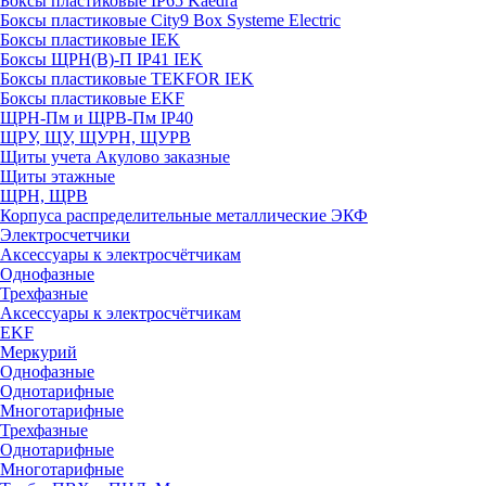
Боксы пластиковые IP65 Kaedra
Боксы пластиковые City9 Box Systeme Electric
Боксы пластиковые IEK
Боксы ЩРН(В)-П IP41 IEK
Боксы пластиковые TEKFOR IEK
Боксы пластиковые EKF
ЩРН-Пм и ЩРВ-Пм IP40
ЩРУ, ЩУ, ЩУРН, ЩУРВ
Щиты учета Акулово заказные
Щиты этажные
ЩРН, ЩРВ
Корпуса распределительные металлические ЭКФ
Электросчетчики
Аксессуары к электросчётчикам
Однофазные
Трехфазные
Аксессуары к электросчётчикам
EKF
Меркурий
Однофазные
Однотарифные
Многотарифные
Трехфазные
Однотарифные
Многотарифные