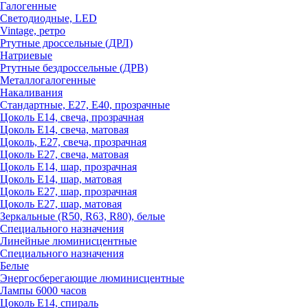
Галогенные
Светодиодные, LED
Vintage, ретро
Ртутные дроссельные (ДРЛ)
Натриевые
Ртутные бездроссельные (ДРВ)
Металлогалогенные
Накаливания
Стандартные, Е27, Е40, прозрачные
Цоколь Е14, свеча, прозрачная
Цоколь Е14, свеча, матовая
Цоколь, Е27, свеча, прозрачная
Цоколь Е27, свеча, матовая
Цоколь Е14, шар, прозрачная
Цоколь Е14, шар, матовая
Цоколь Е27, шар, прозрачная
Цоколь Е27, шар, матовая
Зеркальные (R50, R63, R80), белые
Специального назначения
Линейные люминисцентные
Специального назначения
Белые
Энергосберегающие люминисцентные
Лампы 6000 часов
Цоколь Е14, спираль