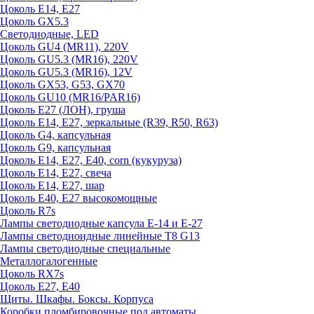
Цоколь E14, E27
Цоколь GX5.3
Светодиодные, LED
Цоколь GU4 (MR11), 220V
Цоколь GU5.3 (MR16), 220V
Цоколь GU5.3 (MR16), 12V
Цоколь GX53, G53, GX70
Цоколь GU10 (MR16/PAR16)
Цоколь Е27 (ЛОН), груша
Цоколь Е14, Е27, зеркальные (R39, R50, R63)
Цоколь G4, капсульная
Цоколь G9, капсульная
Цоколь Е14, Е27, Е40, corn (кукуруза)
Цоколь Е14, Е27, свеча
Цоколь Е14, Е27, шар
Цоколь Е40, Е27 высокомощные
Цоколь R7s
Лампы светодиодные капсула Е-14 и Е-27
Лампы светодиоидные линейные T8 G13
Лампы светодиодные специальные
Металлогалогенные
Цоколь RX7s
Цоколь Е27, E40
Щиты. Шкафы. Боксы. Корпуса
Коробки пломбировочные под автоматы