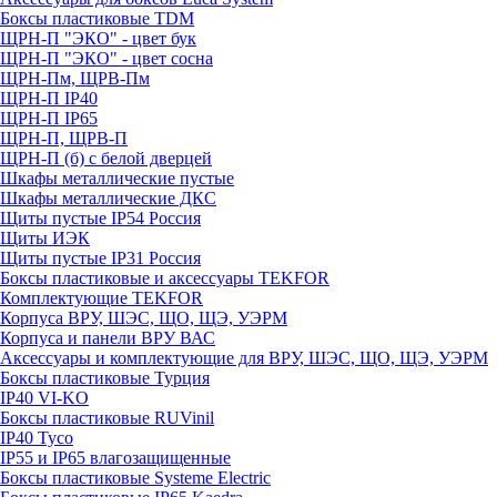
Боксы пластиковые TDM
ЩРН-П "ЭКО" - цвет бук
ЩРН-П "ЭКО" - цвет сосна
ЩРН-Пм, ЩРВ-Пм
ЩРН-П IP40
ЩРН-П IP65
ЩРН-П, ЩРВ-П
ЩРН-П (б) с белой дверцей
Шкафы металлические пустые
Шкафы металлические ДКС
Щиты пустые IP54 Россия
Щиты ИЭК
Щиты пустые IP31 Россия
Боксы пластиковые и аксессуары TEKFOR
Комплектующие TEKFOR
Корпуса ВРУ, ШЭС, ЩО, ЩЭ, УЭРМ
Корпуса и панели ВРУ ВАС
Аксессуары и комплектующие для ВРУ, ШЭС, ЩО, ЩЭ, УЭРМ
Боксы пластиковые Турция
IP40 VI-KO
Боксы пластиковые RUVinil
IP40 Тусо
IP55 и IP65 влагозащищенные
Боксы пластиковые Systeme Electric