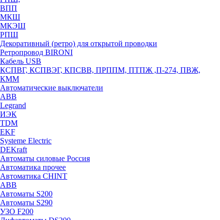
ВПП
МКШ
МКЭШ
РПШ
Декоративный (ретро) для открытой проводки
Ретропровод BIRONI
Кабель USB
КСПВГ, КСПВЭГ, КПСВВ, ПРППМ, ПТПЖ ,П-274, ПВЖ,
КММ
Автоматические выключатели
ABB
Legrand
ИЭК
TDM
EKF
Systeme Electric
DEKraft
Автоматы силовые Россия
Автоматика прочее
Автоматика CHINT
ABB
Автоматы S200
Автоматы S290
УЗО F200