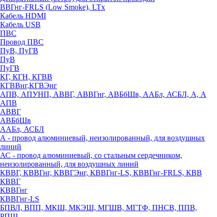
ВВГнг-FRLS (Low Smoke), LTx
Кабель HDMI
Кабель USB
ПВС
Провод ПВС
ПуВ, ПуГВ
ПуВ
ПуГВ
КГ, КГН, КГВВ
КГВВнг,КГВЭнг
АПВ, АПУНП, АВВГ, АВВГнг, АВБбШв, ААБл, АСБЛ, А, А
АПВ
АВВГ
АВБбШв
ААБл, АСБЛ
А - провод алюминиевый, неизолированный, для воздушных
линий
АС - провод алюминиевый, со стальным сердечником,
неизолированный, для воздушных линий
КВВГ, КВВГнг, КВВГЭнг, КВВГнг-LS, КВВГнг-FRLS, КВВ
КВВГ
КВВГнг
КВВГнг-LS
БПВЛ, ВПП, МКШ, МКЭШ, МГШВ, МГТФ, ПНСВ, ППВ,
РПШ,