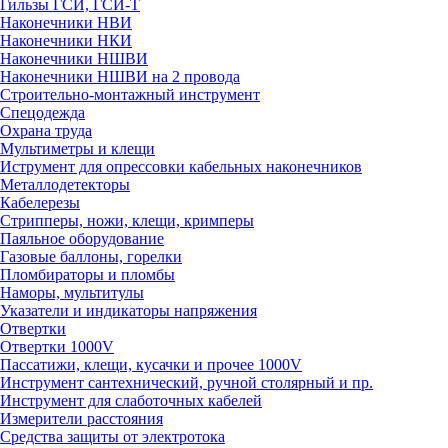
Гильзы ГСИ, ГСИ-Т
Наконечники НВИ
Наконечники НКИ
Наконечники НШВИ
Наконечники НШВИ на 2 провода
Строительно-монтажный инструмент
Спецодежда
Охрана труда
Мультиметры и клещи
Иструмент для опрессовки кабельных наконечников
Металлодетекторы
Кабелерезы
Стрипперы, ножи, клещи, кримперы
Паяльное оборудование
Газовые баллоны, горелки
Пломбираторы и пломбы
Наморы, мультитулы
Указатели и индикаторы напряжения
Отвертки
Отвертки 1000V
Пассатижи, клещи, кусачки и прочее 1000V
Инструмент сантехнический, ручной столярный и пр.
Инструмент для слаботочных кабелей
Измерители расстояния
Средства защиты от электротока