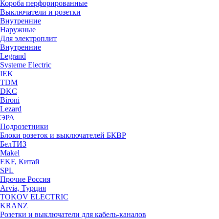
Короба перфорированные
Выключатели и розетки
Внутренние
Наружные
Для электроплит
Внутренние
Legrand
Systeme Electric
IEK
TDM
DKC
Bironi
Lezard
ЭРА
Подрозетники
Блоки розеток и выключателей БКВР
БелТИЗ
Makel
EKF, Китай
SPL
Прочие Россия
Arvia, Турция
TOKOV ELECTRIC
KRANZ
Розетки и выключатели для кабель-каналов