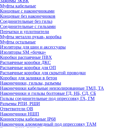
Зажимы 3КВК
Муфты кабельные
Концевые с наконечниками
Концевые без наконечников
Соединительные без гильз
Соединительные с гильзами
Перчатки и уплотнители
Муфты металло рукав- коробка
Муфты остальные
Изоляторы для шин и аксессуары
Изоляторы SM «бочка»
Коробки распаячные ПВХ
Распаячные коробки ДКС
Распаячные коробки для ОП
Распаячные коробки для скрытой проводки
Коробки для заливки в бетон
Наконечники, гильзы, разъемы
Наконечники кабельные неизолированные ТМЛ, ТА
Наконечники и гильзы болтовые ГД, НБ, СД, СБ
Гильзы соединительные под опрессовку ГА, ГМ
Разъемы РПИ, РШИ
Ответвители ОВ
Наконечники НШП
Коннекторы кабельные IP68
Наконечник алюмомедный под опрессовку ТАМ