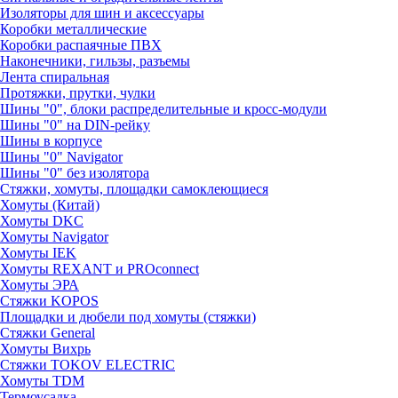
Изоляторы для шин и аксессуары
Коробки металлические
Коробки распаячные ПВХ
Наконечники, гильзы, разъемы
Лента спиральная
Протяжки, прутки, чулки
Шины "0", блоки распределительные и кросс-модули
Шины "0" на DIN-рейку
Шины в корпусе
Шины "0" Navigator
Шины "0" без изолятора
Стяжки, хомуты, площадки самоклеющиеся
Хомуты (Китай)
Хомуты DKC
Хомуты Navigator
Хомуты IEK
Хомуты REXANT и PROconnect
Хомуты ЭРА
Стяжки KOPOS
Площадки и дюбели под хомуты (стяжки)
Стяжки General
Хомуты Вихрь
Стяжки TOKOV ELECTRIC
Хомуты TDM
Термоусадка