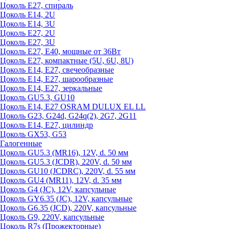
Цоколь Е27, спираль
Цоколь Е14, 2U
Цоколь Е14, 3U
Цоколь Е27, 2U
Цоколь Е27, 3U
Цоколь Е27, Е40, мощные от 36Вт
Цоколь Е27, компактные (5U, 6U, 8U)
Цоколь Е14, Е27, свечеобразные
Цоколь Е14, Е27, шарообразные
Цоколь Е14, Е27, зеркальные
Цоколь GU5.3, GU10
Цоколь Е14, Е27 OSRAM DULUX EL LL
Цоколь G23, G24d, G24q(2), 2G7, 2G11
Цоколь Е14, Е27, цилиндр
Цоколь GX53, G53
Галогенные
Цоколь GU5.3 (MR16), 12V, d. 50 мм
Цоколь GU5.3 (JCDR), 220V, d. 50 мм
Цоколь GU10 (JCDRC), 220V, d. 55 мм
Цоколь GU4 (MR11), 12V, d. 35 мм
Цоколь G4 (JC), 12V, капсульные
Цоколь GY6.35 (JC), 12V, капсульные
Цоколь G6.35 (JCD), 220V, капсульные
Цоколь G9, 220V, капсульные
Цоколь R7s (Прожекторные)