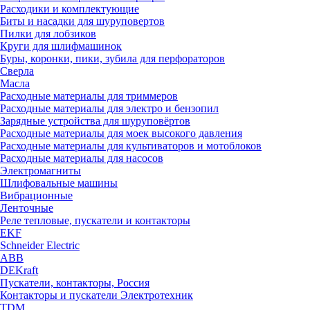
Расходики и комплектующие
Биты и насадки для шуруповертов
Пилки для лобзиков
Круги для шлифмашинок
Буры, коронки, пики, зубила для перфораторов
Сверла
Масла
Расходные материалы для триммеров
Расходные материалы для электро и бензопил
Зарядные устройства для шуруповёртов
Расходные материалы для моек высокого давления
Расходные материалы для культиваторов и мотоблоков
Расходные материалы для насосов
Электромагниты
Шлифовальные машины
Вибрационные
Ленточные
Реле тепловые, пускатели и контакторы
EKF
Schneider Electric
ABB
DEKraft
Пускатели, контакторы, Россия
Контакторы и пускатели Электротехник
TDM