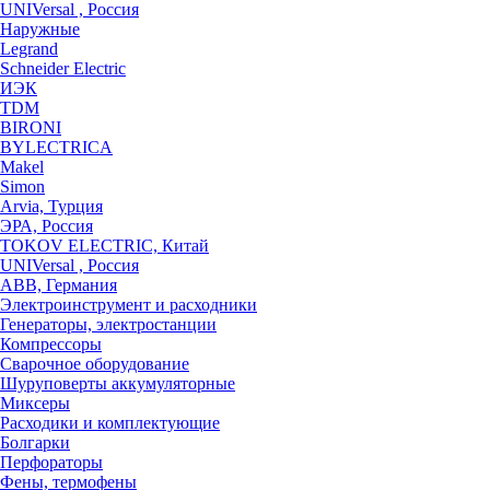
UNIVersal , Россия
Наружные
Legrand
Schneider Electric
ИЭК
TDM
BIRONI
BYLECTRICA
Makel
Simon
Arvia, Турция
ЭРА, Россия
TOKOV ELECTRIC, Китай
UNIVersal , Россия
ABB, Германия
Электроинструмент и расходники
Генераторы, электростанции
Компрессоры
Сварочное оборудование
Шуруповерты аккумуляторные
Миксеры
Расходики и комплектующие
Болгарки
Перфораторы
Фены, термофены