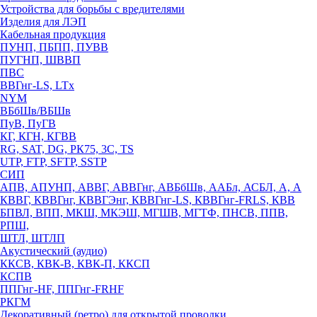
Устройства для борьбы с вредителями
Изделия для ЛЭП
Кабельная продукция
ПУНП, ПБПП, ПУВВ
ПУГНП, ШВВП
ПВС
ВВГнг-LS, LTx
NYM
ВБбШв/ВБШв
ПуВ, ПуГВ
КГ, КГН, КГВВ
RG, SAT, DG, РК75, 3С, TS
UTP, FTP, SFTP, SSTP
СИП
АПВ, АПУНП, АВВГ, АВВГнг, АВБбШв, ААБл, АСБЛ, А, А
КВВГ, КВВГнг, КВВГЭнг, КВВГнг-LS, КВВГнг-FRLS, КВВ
БПВЛ, ВПП, МКШ, МКЭШ, МГШВ, МГТФ, ПНСВ, ППВ,
РПШ,
ШТЛ, ШТЛП
Акустический (аудио)
ККСВ, КВК-В, КВК-П, ККСП
КСПВ
ППГнг-HF, ППГнг-FRHF
РКГМ
Декоративный (ретро) для открытой проводки