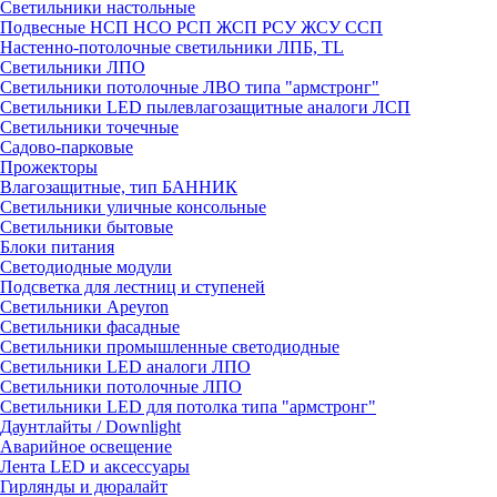
Светильники настольные
Подвесные НСП НСО РСП ЖСП РСУ ЖСУ ССП
Настенно-потолочные светильники ЛПБ, TL
Светильники ЛПО
Светильники потолочные ЛВО типа "армстронг"
Светильники LED пылевлагозащитные аналоги ЛСП
Светильники точечные
Садово-парковые
Прожекторы
Влагозащитные, тип БАННИК
Светильники уличные консольные
Светильники бытовые
Блоки питания
Светодиодные модули
Подсветка для лестниц и ступеней
Светильники Apeyron
Светильники фасадные
Светильники промышленные светодиодные
Светильники LED аналоги ЛПО
Светильники потолочные ЛПО
Светильники LED для потолка типа "армстронг"
Даунтлайты / Downlight
Аварийное освещение
Лента LED и аксессуары
Гирлянды и дюралайт