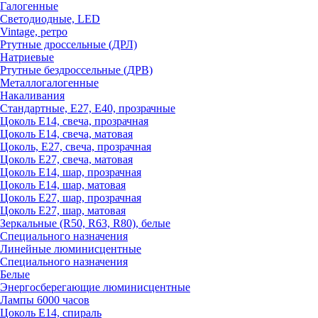
Галогенные
Светодиодные, LED
Vintage, ретро
Ртутные дроссельные (ДРЛ)
Натриевые
Ртутные бездроссельные (ДРВ)
Металлогалогенные
Накаливания
Стандартные, Е27, Е40, прозрачные
Цоколь Е14, свеча, прозрачная
Цоколь Е14, свеча, матовая
Цоколь, Е27, свеча, прозрачная
Цоколь Е27, свеча, матовая
Цоколь Е14, шар, прозрачная
Цоколь Е14, шар, матовая
Цоколь Е27, шар, прозрачная
Цоколь Е27, шар, матовая
Зеркальные (R50, R63, R80), белые
Специального назначения
Линейные люминисцентные
Специального назначения
Белые
Энергосберегающие люминисцентные
Лампы 6000 часов
Цоколь Е14, спираль