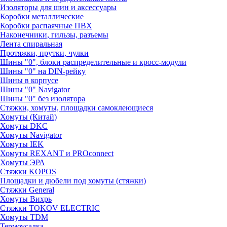
Изоляторы для шин и аксессуары
Коробки металлические
Коробки распаячные ПВХ
Наконечники, гильзы, разъемы
Лента спиральная
Протяжки, прутки, чулки
Шины "0", блоки распределительные и кросс-модули
Шины "0" на DIN-рейку
Шины в корпусе
Шины "0" Navigator
Шины "0" без изолятора
Стяжки, хомуты, площадки самоклеющиеся
Хомуты (Китай)
Хомуты DKC
Хомуты Navigator
Хомуты IEK
Хомуты REXANT и PROconnect
Хомуты ЭРА
Стяжки KOPOS
Площадки и дюбели под хомуты (стяжки)
Стяжки General
Хомуты Вихрь
Стяжки TOKOV ELECTRIC
Хомуты TDM
Термоусадка