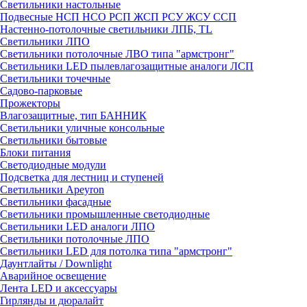
Светильники настольные
Подвесные НСП НСО РСП ЖСП РСУ ЖСУ ССП
Настенно-потолочные светильники ЛПБ, TL
Светильники ЛПО
Светильники потолочные ЛВО типа "армстронг"
Светильники LED пылевлагозащитные аналоги ЛСП
Светильники точечные
Садово-парковые
Прожекторы
Влагозащитные, тип БАННИК
Светильники уличные консольные
Светильники бытовые
Блоки питания
Светодиодные модули
Подсветка для лестниц и ступеней
Светильники Apeyron
Светильники фасадные
Светильники промышленные светодиодные
Светильники LED аналоги ЛПО
Светильники потолочные ЛПО
Светильники LED для потолка типа "армстронг"
Даунтлайты / Downlight
Аварийное освещение
Лента LED и аксессуары
Гирлянды и дюралайт