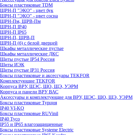
Боксы пластиковые TDM
ЩРН-П "ЭКО" - цвет бук
ЩРН-П "ЭКО" - цвет сосна
ЩРН-Пм, ЩРВ-Пм
ЩРН-П IP40
ЩРН-П IP65
ЩРН-П, ЩРВ-П
ЩРН-П (б) с белой дверцей
Шкафы металлические пустые
Шкафы металлические ДКС
Щиты пустые IP54 Россия
Щиты ИЭК
Щиты пустые IP31 Россия
Боксы пластиковые и аксессуары TEKFOR
Комплектующие TEKFOR
Корпуса ВРУ, ШЭС, ЩО, ЩЭ, УЭРМ
Корпуса и панели ВРУ ВАС
Аксессуары и комплектующие для ВРУ, ШЭС, ЩО, ЩЭ, УЭРМ
Боксы пластиковые Турция
IP40 VI-KO
Боксы пластиковые RUVinil
IP40 Тусо
IP55 и IP65 влагозащищенные
Боксы пластиковые Systeme Electric