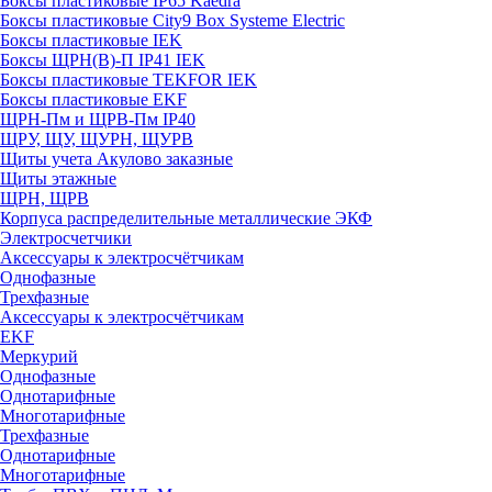
Боксы пластиковые IP65 Kaedra
Боксы пластиковые City9 Box Systeme Electric
Боксы пластиковые IEK
Боксы ЩРН(В)-П IP41 IEK
Боксы пластиковые TEKFOR IEK
Боксы пластиковые EKF
ЩРН-Пм и ЩРВ-Пм IP40
ЩРУ, ЩУ, ЩУРН, ЩУРВ
Щиты учета Акулово заказные
Щиты этажные
ЩРН, ЩРВ
Корпуса распределительные металлические ЭКФ
Электросчетчики
Аксессуары к электросчётчикам
Однофазные
Трехфазные
Аксессуары к электросчётчикам
EKF
Меркурий
Однофазные
Однотарифные
Многотарифные
Трехфазные
Однотарифные
Многотарифные