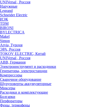
UNIVersal , Россия
Наружные
Legrand
Schneider Electric
ИЭК
TDM
BIRONI
BYLECTRICA
Makel
Simon
Arvia, Турция
ЭРА, Россия
TOKOV ELECTRIC, Китай
UNIVersal , Россия
ABB, Германия
Электроинструмент и расходники
Генераторы, электростанции
Компрессоры
Сварочное оборудование
Шуруповерты аккумуляторные
Миксеры
Расходики и комплектующие
Болгарки
Перфораторы
Фены, термофены