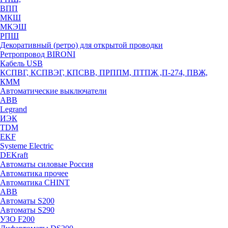
ВПП
МКШ
МКЭШ
РПШ
Декоративный (ретро) для открытой проводки
Ретропровод BIRONI
Кабель USB
КСПВГ, КСПВЭГ, КПСВВ, ПРППМ, ПТПЖ ,П-274, ПВЖ,
КММ
Автоматические выключатели
ABB
Legrand
ИЭК
TDM
EKF
Systeme Electric
DEKraft
Автоматы силовые Россия
Автоматика прочее
Автоматика CHINT
ABB
Автоматы S200
Автоматы S290
УЗО F200