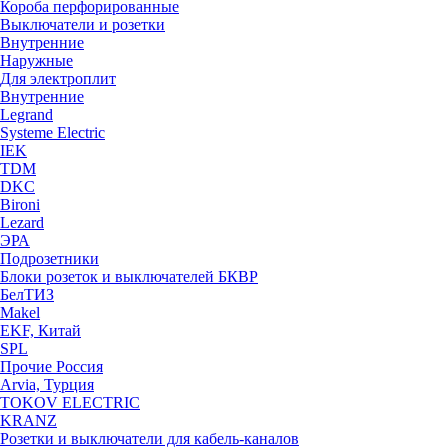
Короба перфорированные
Выключатели и розетки
Внутренние
Наружные
Для электроплит
Внутренние
Legrand
Systeme Electric
IEK
TDM
DKC
Bironi
Lezard
ЭРА
Подрозетники
Блоки розеток и выключателей БКВР
БелТИЗ
Makel
EKF, Китай
SPL
Прочие Россия
Arvia, Турция
TOKOV ELECTRIC
KRANZ
Розетки и выключатели для кабель-каналов