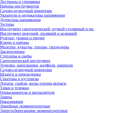
Лестницы и стремянки
Наборы инструментов
Садово-огородный инвентарь
Указатели и индикаторы напряжения
Детекторы напряжения
Тестеры
Инструмент сантехнический, ручной столярный и пр.
Инструмент режущий, пилящий и колющий
Рулетки, уровни и прочее
Ключи и наборы
Молотки, кувалды, топоры, гвоздодеры
Заклепочники
Степлеры и скобы
Сантехнический инструмент
Точилки, напильники, надфили, рашпили
Садово-огородный инвентарь
Шланги и переходники
Секаторы и кусторезы
Лопаты, грабли, вилы,топоры,мотыги
Тачки и тележки
Опрыскиватели и распылители
Лампы
Накаливания
Линейные люминисцентные
Энергосберегающие люминисцентные