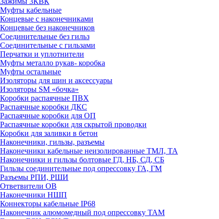
Зажимы 3КВК
Муфты кабельные
Концевые с наконечниками
Концевые без наконечников
Соединительные без гильз
Соединительные с гильзами
Перчатки и уплотнители
Муфты металло рукав- коробка
Муфты остальные
Изоляторы для шин и аксессуары
Изоляторы SM «бочка»
Коробки распаячные ПВХ
Распаячные коробки ДКС
Распаячные коробки для ОП
Распаячные коробки для скрытой проводки
Коробки для заливки в бетон
Наконечники, гильзы, разъемы
Наконечники кабельные неизолированные ТМЛ, ТА
Наконечники и гильзы болтовые ГД, НБ, СД, СБ
Гильзы соединительные под опрессовку ГА, ГМ
Разъемы РПИ, РШИ
Ответвители ОВ
Наконечники НШП
Коннекторы кабельные IP68
Наконечник алюмомедный под опрессовку ТАМ