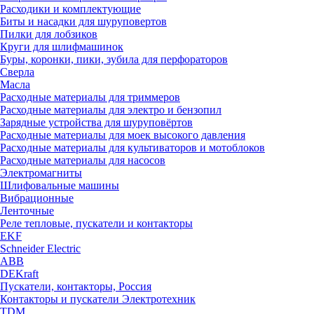
Расходики и комплектующие
Биты и насадки для шуруповертов
Пилки для лобзиков
Круги для шлифмашинок
Буры, коронки, пики, зубила для перфораторов
Сверла
Масла
Расходные материалы для триммеров
Расходные материалы для электро и бензопил
Зарядные устройства для шуруповёртов
Расходные материалы для моек высокого давления
Расходные материалы для культиваторов и мотоблоков
Расходные материалы для насосов
Электромагниты
Шлифовальные машины
Вибрационные
Ленточные
Реле тепловые, пускатели и контакторы
EKF
Schneider Electric
ABB
DEKraft
Пускатели, контакторы, Россия
Контакторы и пускатели Электротехник
TDM