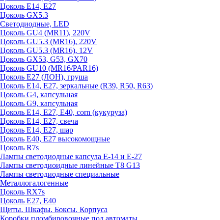
Цоколь E14, E27
Цоколь GX5.3
Светодиодные, LED
Цоколь GU4 (MR11), 220V
Цоколь GU5.3 (MR16), 220V
Цоколь GU5.3 (MR16), 12V
Цоколь GX53, G53, GX70
Цоколь GU10 (MR16/PAR16)
Цоколь Е27 (ЛОН), груша
Цоколь Е14, Е27, зеркальные (R39, R50, R63)
Цоколь G4, капсульная
Цоколь G9, капсульная
Цоколь Е14, Е27, Е40, corn (кукуруза)
Цоколь Е14, Е27, свеча
Цоколь Е14, Е27, шар
Цоколь Е40, Е27 высокомощные
Цоколь R7s
Лампы светодиодные капсула Е-14 и Е-27
Лампы светодиоидные линейные T8 G13
Лампы светодиодные специальные
Металлогалогенные
Цоколь RX7s
Цоколь Е27, E40
Щиты. Шкафы. Боксы. Корпуса
Коробки пломбировочные под автоматы