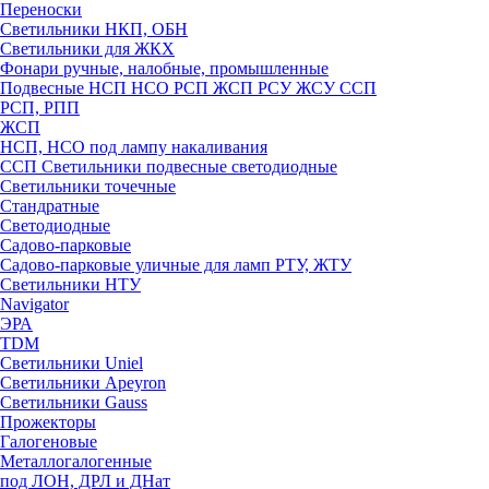
Переноски
Светильники НКП, ОБН
Светильники для ЖКХ
Фонари ручные, налобные, промышленные
Подвесные НСП НСО РСП ЖСП РСУ ЖСУ ССП
РСП, РПП
ЖСП
НСП, НСО под лампу накаливания
ССП Светильники подвесные светодиодные
Светильники точечные
Стандратные
Светодиодные
Садово-парковые
Садово-парковые уличные для ламп РТУ, ЖТУ
Светильники НТУ
Navigator
ЭРА
TDM
Светильники Uniel
Светильники Apeyron
Светильники Gauss
Прожекторы
Галогеновые
Металлогалогенные
под ЛОН, ДРЛ и ДНат