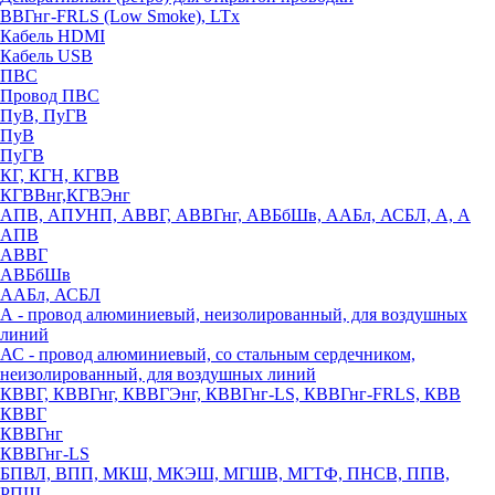
ВВГнг-FRLS (Low Smoke), LTx
Кабель HDMI
Кабель USB
ПВС
Провод ПВС
ПуВ, ПуГВ
ПуВ
ПуГВ
КГ, КГН, КГВВ
КГВВнг,КГВЭнг
АПВ, АПУНП, АВВГ, АВВГнг, АВБбШв, ААБл, АСБЛ, А, А
АПВ
АВВГ
АВБбШв
ААБл, АСБЛ
А - провод алюминиевый, неизолированный, для воздушных
линий
АС - провод алюминиевый, со стальным сердечником,
неизолированный, для воздушных линий
КВВГ, КВВГнг, КВВГЭнг, КВВГнг-LS, КВВГнг-FRLS, КВВ
КВВГ
КВВГнг
КВВГнг-LS
БПВЛ, ВПП, МКШ, МКЭШ, МГШВ, МГТФ, ПНСВ, ППВ,
РПШ,