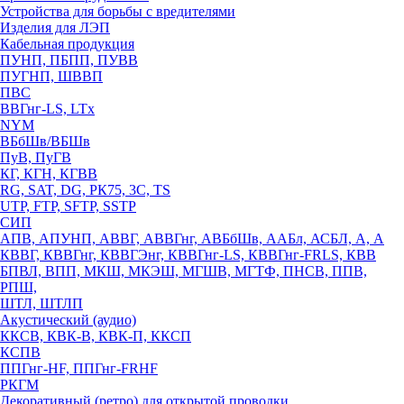
Устройства для борьбы с вредителями
Изделия для ЛЭП
Кабельная продукция
ПУНП, ПБПП, ПУВВ
ПУГНП, ШВВП
ПВС
ВВГнг-LS, LTx
NYM
ВБбШв/ВБШв
ПуВ, ПуГВ
КГ, КГН, КГВВ
RG, SAT, DG, РК75, 3С, TS
UTP, FTP, SFTP, SSTP
СИП
АПВ, АПУНП, АВВГ, АВВГнг, АВБбШв, ААБл, АСБЛ, А, А
КВВГ, КВВГнг, КВВГЭнг, КВВГнг-LS, КВВГнг-FRLS, КВВ
БПВЛ, ВПП, МКШ, МКЭШ, МГШВ, МГТФ, ПНСВ, ППВ,
РПШ,
ШТЛ, ШТЛП
Акустический (аудио)
ККСВ, КВК-В, КВК-П, ККСП
КСПВ
ППГнг-HF, ППГнг-FRHF
РКГМ
Декоративный (ретро) для открытой проводки