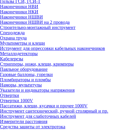
Гильзы ГСИ, ГСИ-Т
Наконечники НВИ
Наконечники НКИ
Наконечники НШВИ
Наконечники НШВИ на 2 провода
Строительно-монтажный инструмент
Спецодежда
Охрана труда
Мультиметры и клещи
Иструмент для опрессовки кабельных наконечников
Металлодетекторы
Кабелерезы
Стрипперы, ножи, клещи, кримперы
Паяльное оборудование
Газовые баллоны, горелки
Пломбираторы и пломбы
Наморы, мультитулы
Указатели и индикаторы напряжения
Отвертки
Отвертки 1000V
Пассатижи, клещи, кусачки и прочее 1000V
Инструмент сантехнический, ручной столярный и пр.
Инструмент для слаботочных кабелей
Измерители расстояния
Средства защиты от электротока