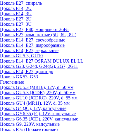
Цоколь Е27, спираль
Цоколь Е14, 2U
Цоколь Е14, 3U
Цоколь Е27, 2U
Цоколь Е27, 3U
Цоколь Е27, Е40, мощные от 36Вт
Цоколь Е27, компактные (5U, 6U, 8U)
Цоколь Е14, Е27, свечеобразные
Цоколь Е14, Е27, шарообразные
Цоколь Е14, Е27, зеркальные
Цоколь GU5.3, GU10
Цоколь Е14, Е27 OSRAM DULUX EL LL
Цоколь G23, G24d, G24q(2), 2G7, 2G11
Цоколь Е14, Е27, цилиндр
Цоколь GX53, G53
Галогенные
Цоколь GU5.3 (MR16), 12V, d. 50 мм
Цоколь GU5.3 (JCDR), 220V, d. 50 мм
Цоколь GU10 (JCDRC), 220V, d. 55 мм
Цоколь GU4 (MR11), 12V, d. 35 мм
Цоколь G4 (JC), 12V, капсульные
Цоколь GY6.35 (JC), 12V, капсульные
Цоколь G6.35 (JCD), 220V, капсульные
Цоколь G9, 220V, капсульные
Цоколь R7s (Прожекторные)