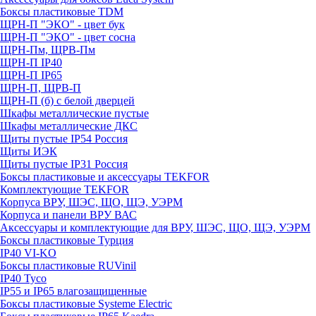
Боксы пластиковые TDM
ЩРН-П "ЭКО" - цвет бук
ЩРН-П "ЭКО" - цвет сосна
ЩРН-Пм, ЩРВ-Пм
ЩРН-П IP40
ЩРН-П IP65
ЩРН-П, ЩРВ-П
ЩРН-П (б) с белой дверцей
Шкафы металлические пустые
Шкафы металлические ДКС
Щиты пустые IP54 Россия
Щиты ИЭК
Щиты пустые IP31 Россия
Боксы пластиковые и аксессуары TEKFOR
Комплектующие TEKFOR
Корпуса ВРУ, ШЭС, ЩО, ЩЭ, УЭРМ
Корпуса и панели ВРУ ВАС
Аксессуары и комплектующие для ВРУ, ШЭС, ЩО, ЩЭ, УЭРМ
Боксы пластиковые Турция
IP40 VI-KO
Боксы пластиковые RUVinil
IP40 Тусо
IP55 и IP65 влагозащищенные
Боксы пластиковые Systeme Electric