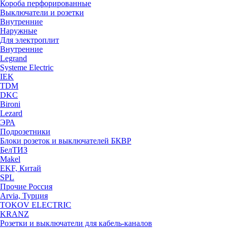
Короба перфорированные
Выключатели и розетки
Внутренние
Наружные
Для электроплит
Внутренние
Legrand
Systeme Electric
IEK
TDM
DKC
Bironi
Lezard
ЭРА
Подрозетники
Блоки розеток и выключателей БКВР
БелТИЗ
Makel
EKF, Китай
SPL
Прочие Россия
Arvia, Турция
TOKOV ELECTRIC
KRANZ
Розетки и выключатели для кабель-каналов