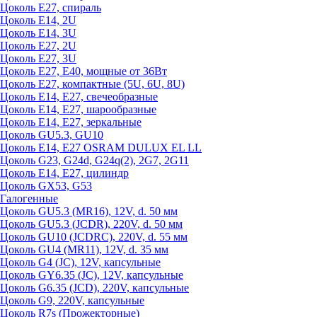
Цоколь Е27, спираль
Цоколь Е14, 2U
Цоколь Е14, 3U
Цоколь Е27, 2U
Цоколь Е27, 3U
Цоколь Е27, Е40, мощные от 36Вт
Цоколь Е27, компактные (5U, 6U, 8U)
Цоколь Е14, Е27, свечеобразные
Цоколь Е14, Е27, шарообразные
Цоколь Е14, Е27, зеркальные
Цоколь GU5.3, GU10
Цоколь Е14, Е27 OSRAM DULUX EL LL
Цоколь G23, G24d, G24q(2), 2G7, 2G11
Цоколь Е14, Е27, цилиндр
Цоколь GX53, G53
Галогенные
Цоколь GU5.3 (MR16), 12V, d. 50 мм
Цоколь GU5.3 (JCDR), 220V, d. 50 мм
Цоколь GU10 (JCDRC), 220V, d. 55 мм
Цоколь GU4 (MR11), 12V, d. 35 мм
Цоколь G4 (JC), 12V, капсульные
Цоколь GY6.35 (JC), 12V, капсульные
Цоколь G6.35 (JCD), 220V, капсульные
Цоколь G9, 220V, капсульные
Цоколь R7s (Прожекторные)