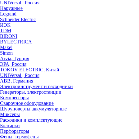
UNIVersal , Россия
Наружные
Legrand
Schneider Electric
ИЭК
TDM
BIRONI
BYLECTRICA
Makel
Simon
Arvia, Турция
ЭРА, Россия
TOKOV ELECTRIC, Китай
UNIVersal , Россия
ABB, Германия
Электроинструмент и расходники
Генераторы, электростанции
Компрессоры
Сварочное оборудование
Шуруповерты аккумуляторные
Миксеры
Расходики и комплектующие
Болгарки
Перфораторы
Фены, термофены