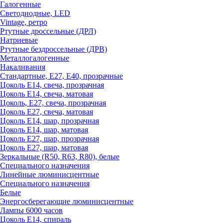
Галогенные
Светодиодные, LED
Vintage, ретро
Ртутные дроссельные (ДРЛ)
Натриевые
Ртутные бездроссельные (ДРВ)
Металлогалогенные
Накаливания
Стандартные, Е27, Е40, прозрачные
Цоколь Е14, свеча, прозрачная
Цоколь Е14, свеча, матовая
Цоколь, Е27, свеча, прозрачная
Цоколь Е27, свеча, матовая
Цоколь Е14, шар, прозрачная
Цоколь Е14, шар, матовая
Цоколь Е27, шар, прозрачная
Цоколь Е27, шар, матовая
Зеркальные (R50, R63, R80), белые
Специального назначения
Линейные люминисцентные
Специального назначения
Белые
Энергосберегающие люминисцентные
Лампы 6000 часов
Цоколь Е14, спираль