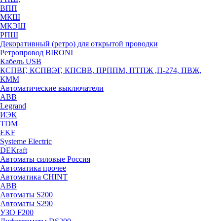
ВПП
МКШ
МКЭШ
РПШ
Декоративный (ретро) для открытой проводки
Ретропровод BIRONI
Кабель USB
КСПВГ, КСПВЭГ, КПСВВ, ПРППМ, ПТПЖ ,П-274, ПВЖ,
КММ
Автоматические выключатели
ABB
Legrand
ИЭК
TDM
EKF
Systeme Electric
DEKraft
Автоматы силовые Россия
Автоматика прочее
Автоматика CHINT
ABB
Автоматы S200
Автоматы S290
УЗО F200