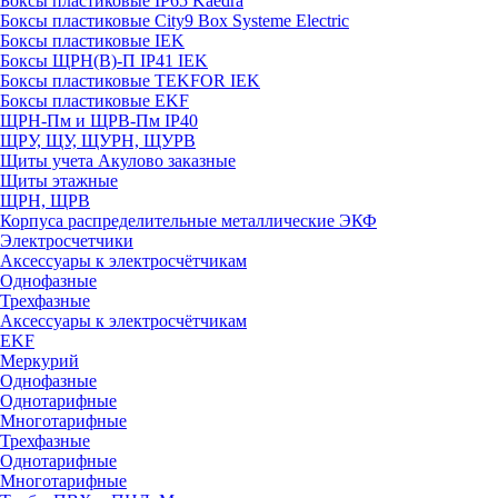
Боксы пластиковые IP65 Kaedra
Боксы пластиковые City9 Box Systeme Electric
Боксы пластиковые IEK
Боксы ЩРН(В)-П IP41 IEK
Боксы пластиковые TEKFOR IEK
Боксы пластиковые EKF
ЩРН-Пм и ЩРВ-Пм IP40
ЩРУ, ЩУ, ЩУРН, ЩУРВ
Щиты учета Акулово заказные
Щиты этажные
ЩРН, ЩРВ
Корпуса распределительные металлические ЭКФ
Электросчетчики
Аксессуары к электросчётчикам
Однофазные
Трехфазные
Аксессуары к электросчётчикам
EKF
Меркурий
Однофазные
Однотарифные
Многотарифные
Трехфазные
Однотарифные
Многотарифные