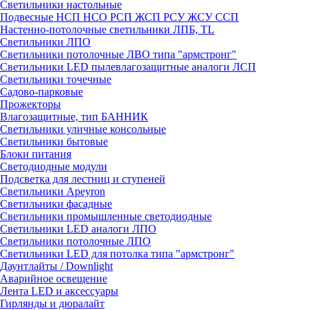
Светильники настольные
Подвесные НСП НСО РСП ЖСП РСУ ЖСУ ССП
Настенно-потолочные светильники ЛПБ, TL
Светильники ЛПО
Светильники потолочные ЛВО типа "армстронг"
Светильники LED пылевлагозащитные аналоги ЛСП
Светильники точечные
Садово-парковые
Прожекторы
Влагозащитные, тип БАННИК
Светильники уличные консольные
Светильники бытовые
Блоки питания
Светодиодные модули
Подсветка для лестниц и ступеней
Светильники Apeyron
Светильники фасадные
Светильники промышленные светодиодные
Светильники LED аналоги ЛПО
Светильники потолочные ЛПО
Светильники LED для потолка типа "армстронг"
Даунтлайты / Downlight
Аварийное освещение
Лента LED и аксессуары
Гирлянды и дюралайт