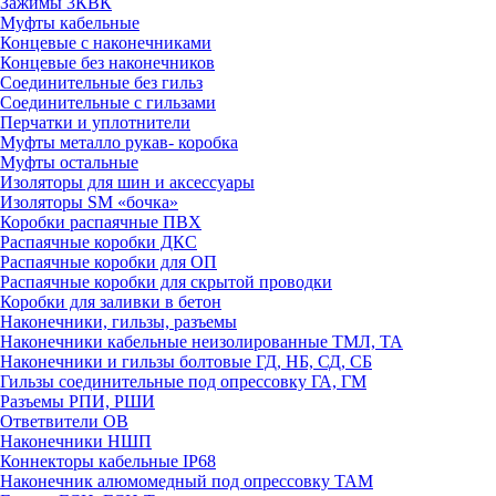
Зажимы 3КВК
Муфты кабельные
Концевые с наконечниками
Концевые без наконечников
Соединительные без гильз
Соединительные с гильзами
Перчатки и уплотнители
Муфты металло рукав- коробка
Муфты остальные
Изоляторы для шин и аксессуары
Изоляторы SM «бочка»
Коробки распаячные ПВХ
Распаячные коробки ДКС
Распаячные коробки для ОП
Распаячные коробки для скрытой проводки
Коробки для заливки в бетон
Наконечники, гильзы, разъемы
Наконечники кабельные неизолированные ТМЛ, ТА
Наконечники и гильзы болтовые ГД, НБ, СД, СБ
Гильзы соединительные под опрессовку ГА, ГМ
Разъемы РПИ, РШИ
Ответвители ОВ
Наконечники НШП
Коннекторы кабельные IP68
Наконечник алюмомедный под опрессовку ТАМ