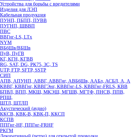
Устройства для борьбы с вредителями
Изделия для ЛЭП
Кабельная продукция
ПУНП, ПБПП, ПУВВ
ПУГНП, ШВВП
ПВС
ВВГнг-LS, LTx
NYM
ВБбШв/ВБШв
ПуВ, ПуГВ
КГ, КГН, КГВВ
RG, SAT, DG, РК75, 3С, TS
UTP, FTP, SFTP, SSTP
СИП
АПВ, АПУНП, АВВГ, АВВГнг, АВБбШв, ААБл, АСБЛ, А, А
КВВГ, КВВГнг, КВВГЭнг, КВВГнг-LS, КВВГнг-FRLS, КВВ
БПВЛ, ВПП, МКШ, МКЭШ, МГШВ, МГТФ, ПНСВ, ППВ,
РПШ,
ШТЛ, ШТЛП
Акустический (аудио)
ККСВ, КВК-В, КВК-П, ККСП
КСПВ
ППГнг-HF, ППГнг-FRHF
РКГМ
Декоративный (ретро) для открытой проводки