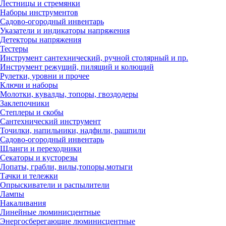
Лестницы и стремянки
Наборы инструментов
Садово-огородный инвентарь
Указатели и индикаторы напряжения
Детекторы напряжения
Тестеры
Инструмент сантехнический, ручной столярный и пр.
Инструмент режущий, пилящий и колющий
Рулетки, уровни и прочее
Ключи и наборы
Молотки, кувалды, топоры, гвоздодеры
Заклепочники
Степлеры и скобы
Сантехнический инструмент
Точилки, напильники, надфили, рашпили
Садово-огородный инвентарь
Шланги и переходники
Секаторы и кусторезы
Лопаты, грабли, вилы,топоры,мотыги
Тачки и тележки
Опрыскиватели и распылители
Лампы
Накаливания
Линейные люминисцентные
Энергосберегающие люминисцентные