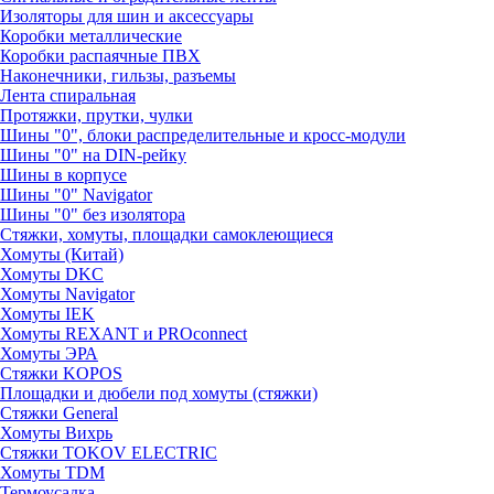
Изоляторы для шин и аксессуары
Коробки металлические
Коробки распаячные ПВХ
Наконечники, гильзы, разъемы
Лента спиральная
Протяжки, прутки, чулки
Шины "0", блоки распределительные и кросс-модули
Шины "0" на DIN-рейку
Шины в корпусе
Шины "0" Navigator
Шины "0" без изолятора
Стяжки, хомуты, площадки самоклеющиеся
Хомуты (Китай)
Хомуты DKC
Хомуты Navigator
Хомуты IEK
Хомуты REXANT и PROconnect
Хомуты ЭРА
Стяжки KOPOS
Площадки и дюбели под хомуты (стяжки)
Стяжки General
Хомуты Вихрь
Стяжки TOKOV ELECTRIC
Хомуты TDM
Термоусадка