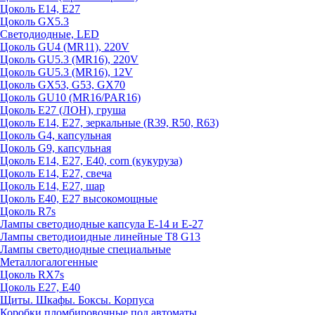
Цоколь E14, E27
Цоколь GX5.3
Светодиодные, LED
Цоколь GU4 (MR11), 220V
Цоколь GU5.3 (MR16), 220V
Цоколь GU5.3 (MR16), 12V
Цоколь GX53, G53, GX70
Цоколь GU10 (MR16/PAR16)
Цоколь Е27 (ЛОН), груша
Цоколь Е14, Е27, зеркальные (R39, R50, R63)
Цоколь G4, капсульная
Цоколь G9, капсульная
Цоколь Е14, Е27, Е40, corn (кукуруза)
Цоколь Е14, Е27, свеча
Цоколь Е14, Е27, шар
Цоколь Е40, Е27 высокомощные
Цоколь R7s
Лампы светодиодные капсула Е-14 и Е-27
Лампы светодиоидные линейные T8 G13
Лампы светодиодные специальные
Металлогалогенные
Цоколь RX7s
Цоколь Е27, E40
Щиты. Шкафы. Боксы. Корпуса
Коробки пломбировочные под автоматы