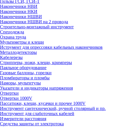
Гильзы ГСИ, ГСИ-Т
Наконечники НВИ
Наконечники НКИ
Наконечники НШВИ
Наконечники НШВИ на 2 провода
Строительно-монтажный инструмент
Спецодежда
Охрана труда
Мультиметры и клещи
Иструмент для опрессовки кабельных наконечников
Металлодетекторы
Кабелерезы
Стрипперы, ножи, клещи, кримперы
Паяльное оборудование
Газовые баллоны, горелки
Пломбираторы и пломбы
Наморы, мультитулы
Указатели и индикаторы напряжения
Отвертки
Отвертки 1000V
Пассатижи, клещи, кусачки и прочее 1000V
Инструмент сантехнический, ручной столярный и пр.
Инструмент для слаботочных кабелей
Измерители расстояния
Средства защиты от электротока