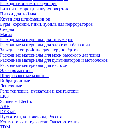
Расходики и комплектующие
Биты и насадки для шуруповертов
Пилки для лобзиков
Круги для шлифмашинок
Буры, коронки, пики, зубила для перфораторов
Сверла
Масла
Расходные материалы для триммеров
Расходные материалы для электро и бензопил
Зарядные устройства для шуруповёртов
Расходные материалы для моек высокого давления
Расходные материалы для культиваторов и мотоблоков
Расходные материалы для насосов
Электромагниты
Шлифовальные машины
Вибрационные
Ленточные
Реле тепловые, пускатели и контакторы
EKF
Schneider Electric
ABB
DEKraft
Пускатели, контакторы, Россия
Контакторы и пускатели Электротехник
TDM