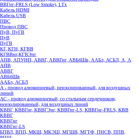
ВВГнг-FRLS (Low Smoke), LTx
Кабель HDMI
Кабель USB
ПВС
Провод ПВС
ПуВ, ПуГВ
ПуВ
ПуГВ
КГ, КГН, КГВВ
КГВВнг,КГВЭнг
АПВ, АПУНП, АВВГ, АВВГнг, АВБбШв, ААБл, АСБЛ, А, А
АПВ
АВВГ
АВБбШв
ААБл, АСБЛ
А - провод алюминиевый, неизолированный, для воздушных
линий
АС - провод алюминиевый, со стальным сердечником,
неизолированный, для воздушных линий
КВВГ, КВВГнг, КВВГЭнг, КВВГнг-LS, КВВГнг-FRLS, КВВ
КВВГ
КВВГнг
КВВГнг-LS
БПВЛ, ВПП, МКШ, МКЭШ, МГШВ, МГТФ, ПНСВ, ППВ,
РПШ,