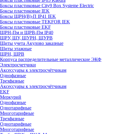
Боксы пластиковые IP65 Kaedra
Боксы пластиковые City9 Box Systeme Electric
Боксы пластиковые IEK
Боксы ЩРН(В)-П IP41 IEK
Боксы пластиковые TEKFOR IEK
Боксы пластиковые EKF
ЩРН-Пм и ЩРВ-Пм IP40
ЩРУ, ЩУ, ЩУРН, ЩУРВ
Щиты учета Акулово заказные
Щиты этажные
ЩРН, ЩРВ
Корпуса распределительные металлические ЭКФ
Электросчетчики
Аксессуары к электросчётчикам
Однофазные
Трехфазные
Аксессуары к электросчётчикам
EKF
Меркурий
Однофазные
Однотарифные
Многотарифные
Трехфазные
Однотарифные
Многотарифные