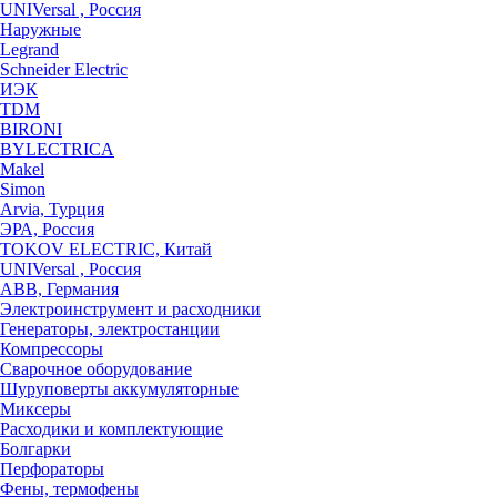
UNIVersal , Россия
Наружные
Legrand
Schneider Electric
ИЭК
TDM
BIRONI
BYLECTRICA
Makel
Simon
Arvia, Турция
ЭРА, Россия
TOKOV ELECTRIC, Китай
UNIVersal , Россия
ABB, Германия
Электроинструмент и расходники
Генераторы, электростанции
Компрессоры
Сварочное оборудование
Шуруповерты аккумуляторные
Миксеры
Расходики и комплектующие
Болгарки
Перфораторы
Фены, термофены