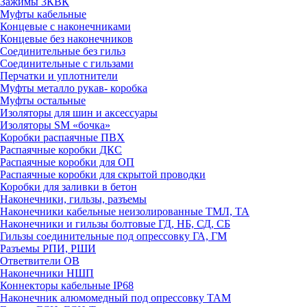
Зажимы 3КВК
Муфты кабельные
Концевые с наконечниками
Концевые без наконечников
Соединительные без гильз
Соединительные с гильзами
Перчатки и уплотнители
Муфты металло рукав- коробка
Муфты остальные
Изоляторы для шин и аксессуары
Изоляторы SM «бочка»
Коробки распаячные ПВХ
Распаячные коробки ДКС
Распаячные коробки для ОП
Распаячные коробки для скрытой проводки
Коробки для заливки в бетон
Наконечники, гильзы, разъемы
Наконечники кабельные неизолированные ТМЛ, ТА
Наконечники и гильзы болтовые ГД, НБ, СД, СБ
Гильзы соединительные под опрессовку ГА, ГМ
Разъемы РПИ, РШИ
Ответвители ОВ
Наконечники НШП
Коннекторы кабельные IP68
Наконечник алюмомедный под опрессовку ТАМ