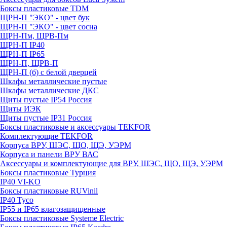
Боксы пластиковые TDM
ЩРН-П "ЭКО" - цвет бук
ЩРН-П "ЭКО" - цвет сосна
ЩРН-Пм, ЩРВ-Пм
ЩРН-П IP40
ЩРН-П IP65
ЩРН-П, ЩРВ-П
ЩРН-П (б) с белой дверцей
Шкафы металлические пустые
Шкафы металлические ДКС
Щиты пустые IP54 Россия
Щиты ИЭК
Щиты пустые IP31 Россия
Боксы пластиковые и аксессуары TEKFOR
Комплектующие TEKFOR
Корпуса ВРУ, ШЭС, ЩО, ЩЭ, УЭРМ
Корпуса и панели ВРУ ВАС
Аксессуары и комплектующие для ВРУ, ШЭС, ЩО, ЩЭ, УЭРМ
Боксы пластиковые Турция
IP40 VI-KO
Боксы пластиковые RUVinil
IP40 Тусо
IP55 и IP65 влагозащищенные
Боксы пластиковые Systeme Electric