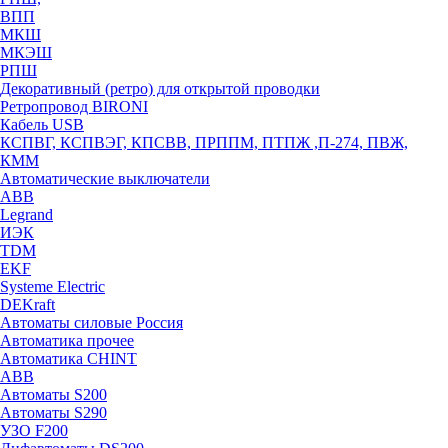
ВПП
МКШ
МКЭШ
РПШ
Декоративный (ретро) для открытой проводки
Ретропровод BIRONI
Кабель USB
КСПВГ, КСПВЭГ, КПСВВ, ПРППМ, ПТПЖ ,П-274, ПВЖ,
КММ
Автоматические выключатели
ABB
Legrand
ИЭК
TDM
EKF
Systeme Electric
DEKraft
Автоматы силовые Россия
Автоматика прочее
Автоматика CHINT
ABB
Автоматы S200
Автоматы S290
УЗО F200