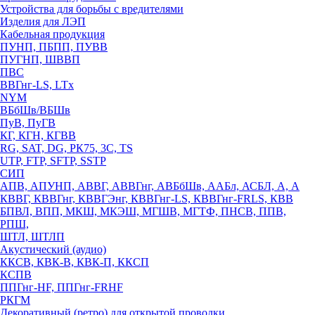
Устройства для борьбы с вредителями
Изделия для ЛЭП
Кабельная продукция
ПУНП, ПБПП, ПУВВ
ПУГНП, ШВВП
ПВС
ВВГнг-LS, LTx
NYM
ВБбШв/ВБШв
ПуВ, ПуГВ
КГ, КГН, КГВВ
RG, SAT, DG, РК75, 3С, TS
UTP, FTP, SFTP, SSTP
СИП
АПВ, АПУНП, АВВГ, АВВГнг, АВБбШв, ААБл, АСБЛ, А, А
КВВГ, КВВГнг, КВВГЭнг, КВВГнг-LS, КВВГнг-FRLS, КВВ
БПВЛ, ВПП, МКШ, МКЭШ, МГШВ, МГТФ, ПНСВ, ППВ,
РПШ,
ШТЛ, ШТЛП
Акустический (аудио)
ККСВ, КВК-В, КВК-П, ККСП
КСПВ
ППГнг-HF, ППГнг-FRHF
РКГМ
Декоративный (ретро) для открытой проводки