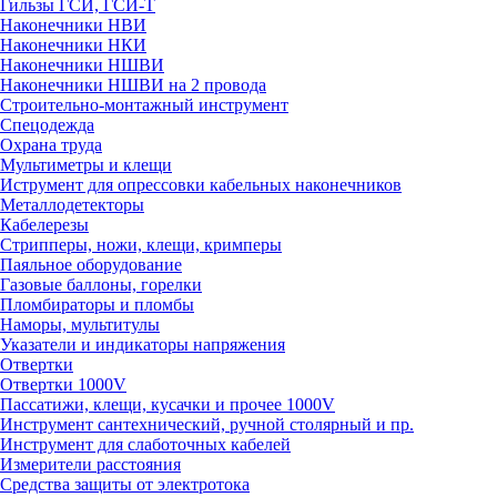
Гильзы ГСИ, ГСИ-Т
Наконечники НВИ
Наконечники НКИ
Наконечники НШВИ
Наконечники НШВИ на 2 провода
Строительно-монтажный инструмент
Спецодежда
Охрана труда
Мультиметры и клещи
Иструмент для опрессовки кабельных наконечников
Металлодетекторы
Кабелерезы
Стрипперы, ножи, клещи, кримперы
Паяльное оборудование
Газовые баллоны, горелки
Пломбираторы и пломбы
Наморы, мультитулы
Указатели и индикаторы напряжения
Отвертки
Отвертки 1000V
Пассатижи, клещи, кусачки и прочее 1000V
Инструмент сантехнический, ручной столярный и пр.
Инструмент для слаботочных кабелей
Измерители расстояния
Средства защиты от электротока