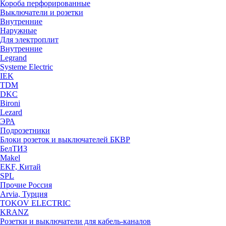
Короба перфорированные
Выключатели и розетки
Внутренние
Наружные
Для электроплит
Внутренние
Legrand
Systeme Electric
IEK
TDM
DKC
Bironi
Lezard
ЭРА
Подрозетники
Блоки розеток и выключателей БКВР
БелТИЗ
Makel
EKF, Китай
SPL
Прочие Россия
Arvia, Турция
TOKOV ELECTRIC
KRANZ
Розетки и выключатели для кабель-каналов