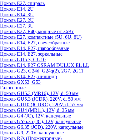
Цоколь Е27, спираль
Цоколь Е14, 2U
Цоколь Е14, 3U
Цоколь Е27, 2U
Цоколь Е27, 3U
Цоколь Е27, Е40, мощные от 36Вт
Цоколь Е27, компактные (5U, 6U, 8U)
Цоколь Е14, Е27, свечеобразные
Цоколь Е14, Е27, шарообразные
Цоколь Е14, Е27, зеркальные
Цоколь GU5.3, GU10
Цоколь Е14, Е27 OSRAM DULUX EL LL
Цоколь G23, G24d, G24q(2), 2G7, 2G11
Цоколь Е14, Е27, цилиндр
Цоколь GX53, G53
Галогенные
Цоколь GU5.3 (MR16), 12V, d. 50 мм
Цоколь GU5.3 (JCDR), 220V, d. 50 мм
Цоколь GU10 (JCDRC), 220V, d. 55 мм
Цоколь GU4 (MR11), 12V, d. 35 мм
Цоколь G4 (JC), 12V, капсульные
Цоколь GY6.35 (JC), 12V, капсульные
Цоколь G6.35 (JCD), 220V, капсульные
Цоколь G9, 220V, капсульные
Цоколь R7s (Прожекторные)