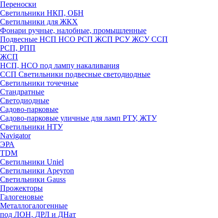
Переноски
Светильники НКП, ОБН
Светильники для ЖКХ
Фонари ручные, налобные, промышленные
Подвесные НСП НСО РСП ЖСП РСУ ЖСУ ССП
РСП, РПП
ЖСП
НСП, НСО под лампу накаливания
ССП Светильники подвесные светодиодные
Светильники точечные
Стандратные
Светодиодные
Садово-парковые
Садово-парковые уличные для ламп РТУ, ЖТУ
Светильники НТУ
Navigator
ЭРА
TDM
Светильники Uniel
Светильники Apeyron
Светильники Gauss
Прожекторы
Галогеновые
Металлогалогенные
под ЛОН, ДРЛ и ДНат