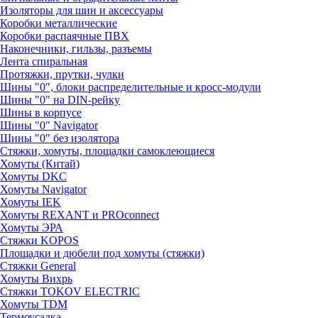
Изоляторы для шин и аксессуары
Коробки металлические
Коробки распаячные ПВХ
Наконечники, гильзы, разъемы
Лента спиральная
Протяжки, прутки, чулки
Шины "0", блоки распределительные и кросс-модули
Шины "0" на DIN-рейку
Шины в корпусе
Шины "0" Navigator
Шины "0" без изолятора
Стяжки, хомуты, площадки самоклеющиеся
Хомуты (Китай)
Хомуты DKC
Хомуты Navigator
Хомуты IEK
Хомуты REXANT и PROconnect
Хомуты ЭРА
Стяжки KOPOS
Площадки и дюбели под хомуты (стяжки)
Стяжки General
Хомуты Вихрь
Стяжки TOKOV ELECTRIC
Хомуты TDM
Термоусадка