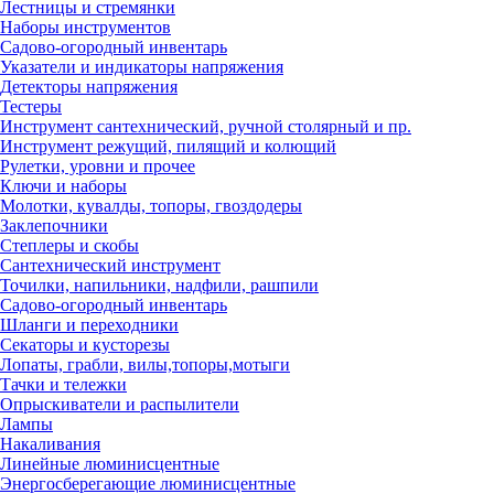
Лестницы и стремянки
Наборы инструментов
Садово-огородный инвентарь
Указатели и индикаторы напряжения
Детекторы напряжения
Тестеры
Инструмент сантехнический, ручной столярный и пр.
Инструмент режущий, пилящий и колющий
Рулетки, уровни и прочее
Ключи и наборы
Молотки, кувалды, топоры, гвоздодеры
Заклепочники
Степлеры и скобы
Сантехнический инструмент
Точилки, напильники, надфили, рашпили
Садово-огородный инвентарь
Шланги и переходники
Секаторы и кусторезы
Лопаты, грабли, вилы,топоры,мотыги
Тачки и тележки
Опрыскиватели и распылители
Лампы
Накаливания
Линейные люминисцентные
Энергосберегающие люминисцентные