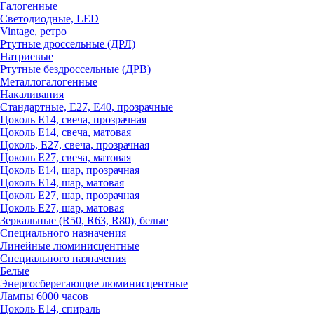
Галогенные
Светодиодные, LED
Vintage, ретро
Ртутные дроссельные (ДРЛ)
Натриевые
Ртутные бездроссельные (ДРВ)
Металлогалогенные
Накаливания
Стандартные, Е27, Е40, прозрачные
Цоколь Е14, свеча, прозрачная
Цоколь Е14, свеча, матовая
Цоколь, Е27, свеча, прозрачная
Цоколь Е27, свеча, матовая
Цоколь Е14, шар, прозрачная
Цоколь Е14, шар, матовая
Цоколь Е27, шар, прозрачная
Цоколь Е27, шар, матовая
Зеркальные (R50, R63, R80), белые
Специального назначения
Линейные люминисцентные
Специального назначения
Белые
Энергосберегающие люминисцентные
Лампы 6000 часов
Цоколь Е14, спираль