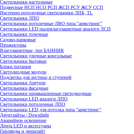
Светильники настольные
Подвесные НСП НСО РСП ЖСП РСУ ЖСУ ССП
Настенно-потолочные светильники ЛПБ, TL
Светильники ЛПО
Светильники потолочные ЛВО типа "армстронг"
Светильники LED пылевлагозащитные аналоги ЛСП
Светильники точечные
Садово-парковые
Прожекторы
Влагозащитные, тип БАННИК
Светильники уличные консольные
Светильники бытовые
Блоки питания
Светодиодные модули
Подсветка для лестниц и ступеней
Светильники Apeyron
Светильники фасадные
Светильники промышленные светодиодные
Светильники LED аналоги ЛПО
Светильники потолочные ЛПО
Светильники LED для потолка типа "армстронг"
Даунтлайты / Downlight
Аварийное освещение
Лента LED и аксессуары
Гирлянды и дюралайт