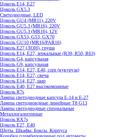
Цоколь E14, E27
Цоколь GX5.3
Светодиодные, LED
Цоколь GU4 (MR11), 220V
Цоколь GU5.3 (MR16), 220V
Цоколь GU5.3 (MR16), 12V
Цоколь GX53, G53, GX70
Цоколь GU10 (MR16/PAR16)
Цоколь Е27 (ЛОН), груша
Цоколь Е14, Е27, зеркальные (R39, R50, R63)
Цоколь G4, капсульная
Цоколь G9, капсульная
Цоколь Е14, Е27, Е40, corn (кукуруза)
Цоколь Е14, Е27, свеча
Цоколь Е14, Е27, шар
Цоколь Е40, Е27 высокомощные
Цоколь R7s
Лампы светодиодные капсула Е-14 и Е-27
Лампы светодиоидные линейные T8 G13
Лампы светодиодные специальные
Металлогалогенные
Цоколь RX7s
Цоколь Е27, E40
Щиты. Шкафы. Боксы. Корпуса
Коробки пломбировочные под автоматы