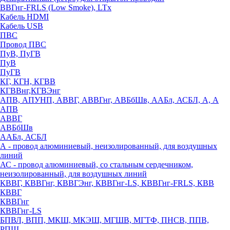
ВВГнг-FRLS (Low Smoke), LTx
Кабель HDMI
Кабель USB
ПВС
Провод ПВС
ПуВ, ПуГВ
ПуВ
ПуГВ
КГ, КГН, КГВВ
КГВВнг,КГВЭнг
АПВ, АПУНП, АВВГ, АВВГнг, АВБбШв, ААБл, АСБЛ, А, А
АПВ
АВВГ
АВБбШв
ААБл, АСБЛ
А - провод алюминиевый, неизолированный, для воздушных
линий
АС - провод алюминиевый, со стальным сердечником,
неизолированный, для воздушных линий
КВВГ, КВВГнг, КВВГЭнг, КВВГнг-LS, КВВГнг-FRLS, КВВ
КВВГ
КВВГнг
КВВГнг-LS
БПВЛ, ВПП, МКШ, МКЭШ, МГШВ, МГТФ, ПНСВ, ППВ,
РПШ,