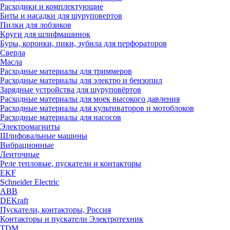
Расходики и комплектующие
Биты и насадки для шуруповертов
Пилки для лобзиков
Круги для шлифмашинок
Буры, коронки, пики, зубила для перфораторов
Сверла
Масла
Расходные материалы для триммеров
Расходные материалы для электро и бензопил
Зарядные устройства для шуруповёртов
Расходные материалы для моек высокого давления
Расходные материалы для культиваторов и мотоблоков
Расходные материалы для насосов
Электромагниты
Шлифовальные машины
Вибрационные
Ленточные
Реле тепловые, пускатели и контакторы
EKF
Schneider Electric
ABB
DEKraft
Пускатели, контакторы, Россия
Контакторы и пускатели Электротехник
TDM