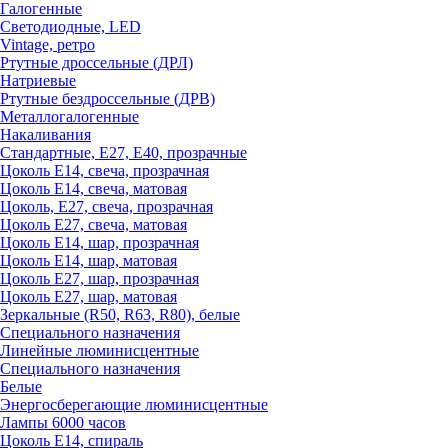
Галогенные
Светодиодные, LED
Vintage, ретро
Ртутные дроссельные (ДРЛ)
Натриевые
Ртутные бездроссельные (ДРВ)
Металлогалогенные
Накаливания
Стандартные, Е27, Е40, прозрачные
Цоколь Е14, свеча, прозрачная
Цоколь Е14, свеча, матовая
Цоколь, Е27, свеча, прозрачная
Цоколь Е27, свеча, матовая
Цоколь Е14, шар, прозрачная
Цоколь Е14, шар, матовая
Цоколь Е27, шар, прозрачная
Цоколь Е27, шар, матовая
Зеркальные (R50, R63, R80), белые
Специального назначения
Линейные люминисцентные
Специального назначения
Белые
Энергосберегающие люминисцентные
Лампы 6000 часов
Цоколь Е14, спираль