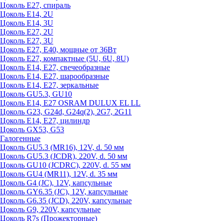
Цоколь Е27, спираль
Цоколь Е14, 2U
Цоколь Е14, 3U
Цоколь Е27, 2U
Цоколь Е27, 3U
Цоколь Е27, Е40, мощные от 36Вт
Цоколь Е27, компактные (5U, 6U, 8U)
Цоколь Е14, Е27, свечеобразные
Цоколь Е14, Е27, шарообразные
Цоколь Е14, Е27, зеркальные
Цоколь GU5.3, GU10
Цоколь Е14, Е27 OSRAM DULUX EL LL
Цоколь G23, G24d, G24q(2), 2G7, 2G11
Цоколь Е14, Е27, цилиндр
Цоколь GX53, G53
Галогенные
Цоколь GU5.3 (MR16), 12V, d. 50 мм
Цоколь GU5.3 (JCDR), 220V, d. 50 мм
Цоколь GU10 (JCDRC), 220V, d. 55 мм
Цоколь GU4 (MR11), 12V, d. 35 мм
Цоколь G4 (JC), 12V, капсульные
Цоколь GY6.35 (JC), 12V, капсульные
Цоколь G6.35 (JCD), 220V, капсульные
Цоколь G9, 220V, капсульные
Цоколь R7s (Прожекторные)