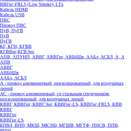
ВВГнг-FRLS (Low Smoke), LTx
Кабель HDMI
Кабель USB
ПВС
Провод ПВС
ПуВ, ПуГВ
ПуВ
ПуГВ
КГ, КГН, КГВВ
КГВВнг,КГВЭнг
АПВ, АПУНП, АВВГ, АВВГнг, АВБбШв, ААБл, АСБЛ, А, А
АПВ
АВВГ
АВБбШв
ААБл, АСБЛ
А - провод алюминиевый, неизолированный, для воздушных
линий
АС - провод алюминиевый, со стальным сердечником,
неизолированный, для воздушных линий
КВВГ, КВВГнг, КВВГЭнг, КВВГнг-LS, КВВГнг-FRLS, КВВ
КВВГ
КВВГнг
КВВГнг-LS
БПВЛ, ВПП, МКШ, МКЭШ, МГШВ, МГТФ, ПНСВ, ППВ,
РПШ,