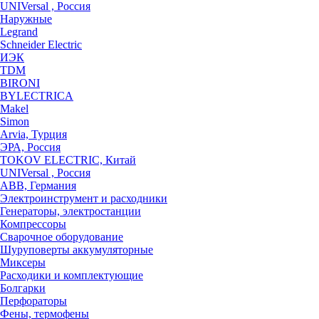
UNIVersal , Россия
Наружные
Legrand
Schneider Electric
ИЭК
TDM
BIRONI
BYLECTRICA
Makel
Simon
Arvia, Турция
ЭРА, Россия
TOKOV ELECTRIC, Китай
UNIVersal , Россия
ABB, Германия
Электроинструмент и расходники
Генераторы, электростанции
Компрессоры
Сварочное оборудование
Шуруповерты аккумуляторные
Миксеры
Расходики и комплектующие
Болгарки
Перфораторы
Фены, термофены