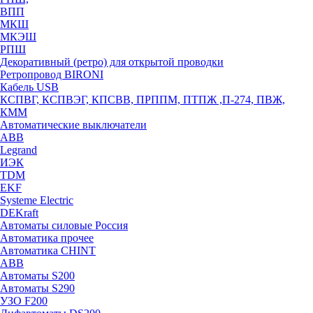
ВПП
МКШ
МКЭШ
РПШ
Декоративный (ретро) для открытой проводки
Ретропровод BIRONI
Кабель USB
КСПВГ, КСПВЭГ, КПСВВ, ПРППМ, ПТПЖ ,П-274, ПВЖ,
КММ
Автоматические выключатели
ABB
Legrand
ИЭК
TDM
EKF
Systeme Electric
DEKraft
Автоматы силовые Россия
Автоматика прочее
Автоматика CHINT
ABB
Автоматы S200
Автоматы S290
УЗО F200