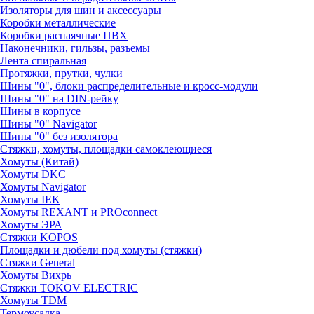
Изоляторы для шин и аксессуары
Коробки металлические
Коробки распаячные ПВХ
Наконечники, гильзы, разъемы
Лента спиральная
Протяжки, прутки, чулки
Шины "0", блоки распределительные и кросс-модули
Шины "0" на DIN-рейку
Шины в корпусе
Шины "0" Navigator
Шины "0" без изолятора
Стяжки, хомуты, площадки самоклеющиеся
Хомуты (Китай)
Хомуты DKC
Хомуты Navigator
Хомуты IEK
Хомуты REXANT и PROconnect
Хомуты ЭРА
Стяжки KOPOS
Площадки и дюбели под хомуты (стяжки)
Стяжки General
Хомуты Вихрь
Стяжки TOKOV ELECTRIC
Хомуты TDM
Термоусадка