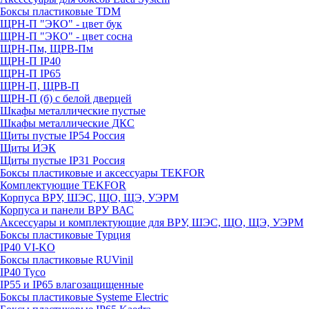
Боксы пластиковые TDM
ЩРН-П "ЭКО" - цвет бук
ЩРН-П "ЭКО" - цвет сосна
ЩРН-Пм, ЩРВ-Пм
ЩРН-П IP40
ЩРН-П IP65
ЩРН-П, ЩРВ-П
ЩРН-П (б) с белой дверцей
Шкафы металлические пустые
Шкафы металлические ДКС
Щиты пустые IP54 Россия
Щиты ИЭК
Щиты пустые IP31 Россия
Боксы пластиковые и аксессуары TEKFOR
Комплектующие TEKFOR
Корпуса ВРУ, ШЭС, ЩО, ЩЭ, УЭРМ
Корпуса и панели ВРУ ВАС
Аксессуары и комплектующие для ВРУ, ШЭС, ЩО, ЩЭ, УЭРМ
Боксы пластиковые Турция
IP40 VI-KO
Боксы пластиковые RUVinil
IP40 Тусо
IP55 и IP65 влагозащищенные
Боксы пластиковые Systeme Electric