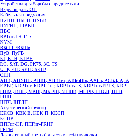
Устройства для борьбы с вредителями
Изделия для ЛЭП
Кабельная продукция
ПУНП, ПБПП, ПУВВ
ПУГНП, ШВВП
ПВС
ВВГнг-LS, LTx
NYM
ВБбШв/ВБШв
ПуВ, ПуГВ
КГ, КГН, КГВВ
RG, SAT, DG, РК75, 3С, TS
UTP, FTP, SFTP, SSTP
СИП
АПВ, АПУНП, АВВГ, АВВГнг, АВБбШв, ААБл, АСБЛ, А, А
КВВГ, КВВГнг, КВВГЭнг, КВВГнг-LS, КВВГнг-FRLS, КВВ
БПВЛ, ВПП, МКШ, МКЭШ, МГШВ, МГТФ, ПНСВ, ППВ,
РПШ,
ШТЛ, ШТЛП
Акустический (аудио)
ККСВ, КВК-В, КВК-П, ККСП
КСПВ
ППГнг-HF, ППГнг-FRHF
РКГМ
Декоративный (ретро) для открытой проводки