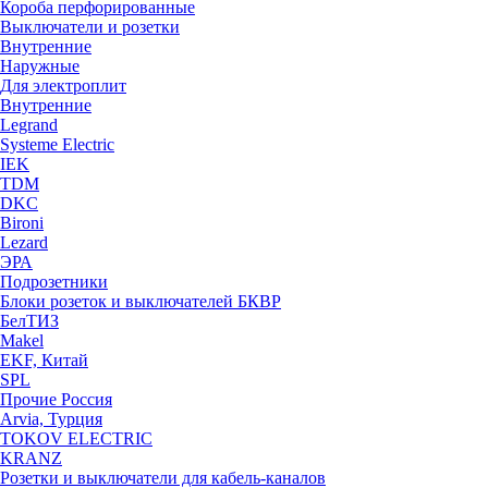
Короба перфорированные
Выключатели и розетки
Внутренние
Наружные
Для электроплит
Внутренние
Legrand
Systeme Electric
IEK
TDM
DKC
Bironi
Lezard
ЭРА
Подрозетники
Блоки розеток и выключателей БКВР
БелТИЗ
Makel
EKF, Китай
SPL
Прочие Россия
Arvia, Турция
TOKOV ELECTRIC
KRANZ
Розетки и выключатели для кабель-каналов