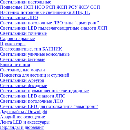
Светильники настольные
Подвесные НСП НСО РСП ЖСП РСУ ЖСУ ССП
Настенно-потолочные светильники ЛПБ, TL
Светильники ЛПО
Светильники потолочные ЛВО типа "армстронг"
Светильники LED пылевлагозащитные аналоги ЛСП
Светильники точечные
Садово-парковые
Прожекторы
Влагозащитные, тип БАННИК
Светильники уличные консольные
Светильники бытовые
Блоки питания
Светодиодные модули
Подсветка для лестниц и ступеней
Светильники Apeyron
Светильники фасадные
Светильники промышленные светодиодные
Светильники LED аналоги ЛПО
Светильники потолочные ЛПО
Светильники LED для потолка типа "армстронг"
Даунтлайты / Downlight
Аварийное освещение
Лента LED и аксессуары
Гирлянды и дюралайт