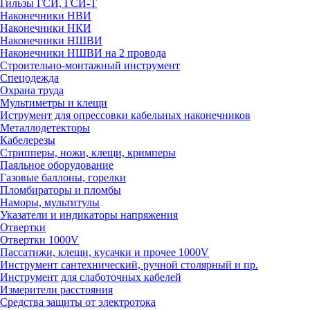
Гильзы ГСИ, ГСИ-Т
Наконечники НВИ
Наконечники НКИ
Наконечники НШВИ
Наконечники НШВИ на 2 провода
Строительно-монтажный инструмент
Спецодежда
Охрана труда
Мультиметры и клещи
Иструмент для опрессовки кабельных наконечников
Металлодетекторы
Кабелерезы
Стрипперы, ножи, клещи, кримперы
Паяльное оборудование
Газовые баллоны, горелки
Пломбираторы и пломбы
Наморы, мультитулы
Указатели и индикаторы напряжения
Отвертки
Отвертки 1000V
Пассатижи, клещи, кусачки и прочее 1000V
Инструмент сантехнический, ручной столярный и пр.
Инструмент для слаботочных кабелей
Измерители расстояния
Средства защиты от электротока