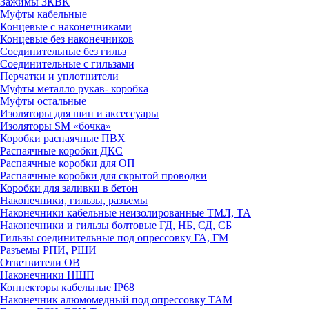
Зажимы 3КВК
Муфты кабельные
Концевые с наконечниками
Концевые без наконечников
Соединительные без гильз
Соединительные с гильзами
Перчатки и уплотнители
Муфты металло рукав- коробка
Муфты остальные
Изоляторы для шин и аксессуары
Изоляторы SM «бочка»
Коробки распаячные ПВХ
Распаячные коробки ДКС
Распаячные коробки для ОП
Распаячные коробки для скрытой проводки
Коробки для заливки в бетон
Наконечники, гильзы, разъемы
Наконечники кабельные неизолированные ТМЛ, ТА
Наконечники и гильзы болтовые ГД, НБ, СД, СБ
Гильзы соединительные под опрессовку ГА, ГМ
Разъемы РПИ, РШИ
Ответвители ОВ
Наконечники НШП
Коннекторы кабельные IP68
Наконечник алюмомедный под опрессовку ТАМ