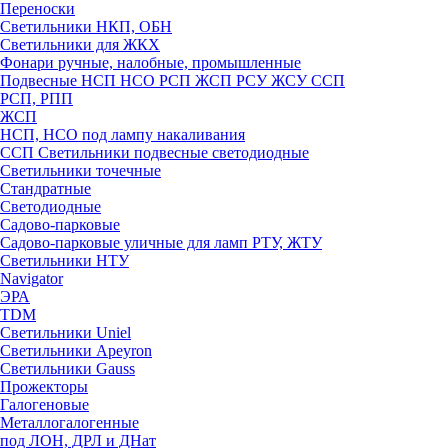
Переноски
Светильники НКП, ОБН
Светильники для ЖКХ
Фонари ручные, налобные, промышленные
Подвесные НСП НСО РСП ЖСП РСУ ЖСУ ССП
РСП, РПП
ЖСП
НСП, НСО под лампу накаливания
ССП Светильники подвесные светодиодные
Светильники точечные
Стандратные
Светодиодные
Садово-парковые
Садово-парковые уличные для ламп РТУ, ЖТУ
Светильники НТУ
Navigator
ЭРА
TDM
Светильники Uniel
Светильники Apeyron
Светильники Gauss
Прожекторы
Галогеновые
Металлогалогенные
под ЛОН, ДРЛ и ДНат