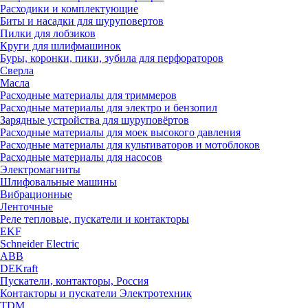
Расходики и комплектующие
Биты и насадки для шуруповертов
Пилки для лобзиков
Круги для шлифмашинок
Буры, коронки, пики, зубила для перфораторов
Сверла
Масла
Расходные материалы для триммеров
Расходные материалы для электро и бензопил
Зарядные устройства для шуруповёртов
Расходные материалы для моек высокого давления
Расходные материалы для культиваторов и мотоблоков
Расходные материалы для насосов
Электромагниты
Шлифовальные машины
Вибрационные
Ленточные
Реле тепловые, пускатели и контакторы
EKF
Schneider Electric
ABB
DEKraft
Пускатели, контакторы, Россия
Контакторы и пускатели Электротехник
TDM