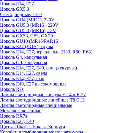
Цоколь E14, E27
Цоколь GX5.3
Светодиодные, LED
Цоколь GU4 (MR11), 220V
Цоколь GU5.3 (MR16), 220V
Цоколь GU5.3 (MR16), 12V
Цоколь GX53, G53, GX70
Цоколь GU10 (MR16/PAR16)
Цоколь Е27 (ЛОН), груша
Цоколь Е14, Е27, зеркальные (R39, R50, R63)
Цоколь G4, капсульная
Цоколь G9, капсульная
Цоколь Е14, Е27, Е40, corn (кукуруза)
Цоколь Е14, Е27, свеча
Цоколь Е14, Е27, шар
Цоколь Е40, Е27 высокомощные
Цоколь R7s
Лампы светодиодные капсула Е-14 и Е-27
Лампы светодиоидные линейные T8 G13
Лампы светодиодные специальные
Металлогалогенные
Цоколь RX7s
Цоколь Е27, E40
Щиты. Шкафы. Боксы. Корпуса
Коробки пломбировочные под автоматы