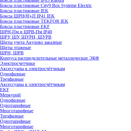
Боксы пластиковые IP65 Kaedra
Боксы пластиковые City9 Box Systeme Electric
Боксы пластиковые IEK
Боксы ЩРН(В)-П IP41 IEK
Боксы пластиковые TEKFOR IEK
Боксы пластиковые EKF
ЩРН-Пм и ЩРВ-Пм IP40
ЩРУ, ЩУ, ЩУРН, ЩУРВ
Щиты учета Акулово заказные
Щиты этажные
ЩРН, ЩРВ
Корпуса распределительные металлические ЭКФ
Электросчетчики
Аксессуары к электросчётчикам
Однофазные
Трехфазные
Аксессуары к электросчётчикам
EKF
Меркурий
Однофазные
Однотарифные
Многотарифные
Трехфазные
Однотарифные
Многотарифные