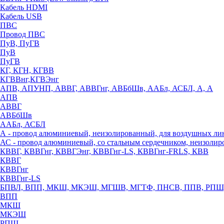
Кабель HDMI
Кабель USB
ПВС
Провод ПВС
ПуВ, ПуГВ
ПуВ
ПуГВ
КГ, КГН, КГВВ
КГВВнг,КГВЭнг
АПВ, АПУНП, АВВГ, АВВГнг, АВБбШв, ААБл, АСБЛ, А, А
АПВ
АВВГ
АВБбШв
ААБл, АСБЛ
А - провод алюминиевый, неизолированный, для воздушных ли
АС - провод алюминиевый, со стальным сердечником, неизоли
КВВГ, КВВГнг, КВВГЭнг, КВВГнг-LS, КВВГнг-FRLS, КВВ
КВВГ
КВВГнг
КВВГнг-LS
БПВЛ, ВПП, МКШ, МКЭШ, МГШВ, МГТФ, ПНСВ, ППВ, РПШ
ВПП
МКШ
МКЭШ
РПШ