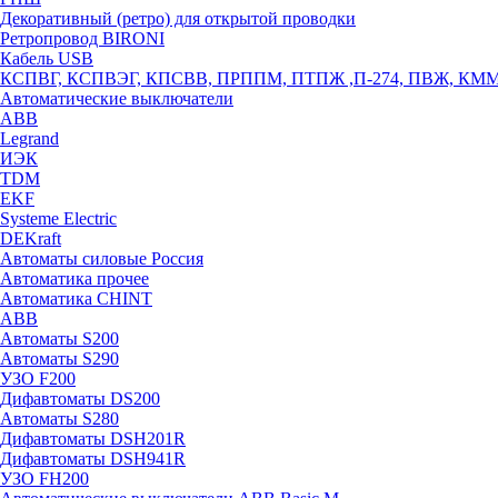
Декоративный (ретро) для открытой проводки
Ретропровод BIRONI
Кабель USB
КСПВГ, КСПВЭГ, КПСВВ, ПРППМ, ПТПЖ ,П-274, ПВЖ, КМ
Автоматические выключатели
ABB
Legrand
ИЭК
TDM
EKF
Systeme Electric
DEKraft
Автоматы силовые Россия
Автоматика прочее
Автоматика CHINT
ABB
Автоматы S200
Автоматы S290
УЗО F200
Дифавтоматы DS200
Автоматы S280
Дифавтоматы DSH201R
Дифавтоматы DSH941R
УЗО FH200