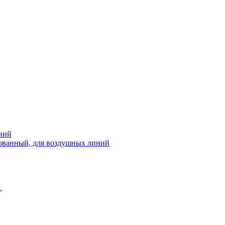
ний
рованный, для воздушных линий
,