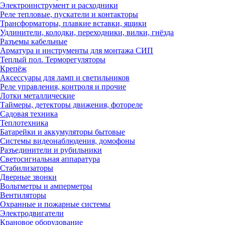
Электроинструмент и расходники
Реле тепловые, пускатели и контакторы
Трансформаторы, плавкие вставки, ящики
Удлинители, колодки, переходники, вилки, гнёзда
Разъемы кабельные
Арматура и инструменты для монтажа СИП
Теплый пол. Терморегуляторы
Крепёж
Аксессуары для ламп и светильников
Реле управления, контроля и прочие
Лотки металлические
Таймеры, детекторы движения, фотореле
Садовая техника
Теплотехника
Батарейки и аккумуляторы бытовые
Системы видеонаблюдения, домофоны
Разъединители и рубильники
Светосигнальная аппаратура
Стабилизаторы
Дверные звонки
Вольтметры и амперметры
Вентиляторы
Охранные и пожарные системы
Электродвигатели
Крановое оборудование