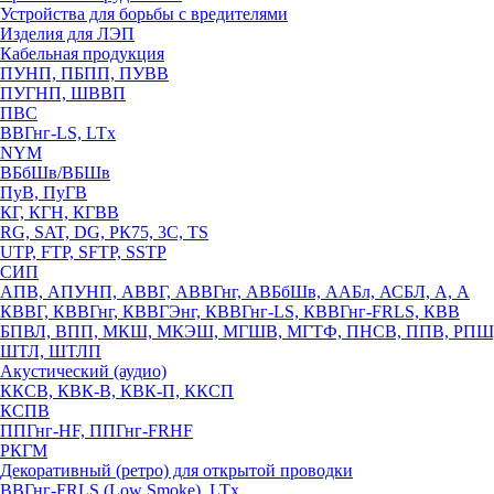
Устройства для борьбы с вредителями
Изделия для ЛЭП
Кабельная продукция
ПУНП, ПБПП, ПУВВ
ПУГНП, ШВВП
ПВС
ВВГнг-LS, LTx
NYM
ВБбШв/ВБШв
ПуВ, ПуГВ
КГ, КГН, КГВВ
RG, SAT, DG, РК75, 3С, TS
UTP, FTP, SFTP, SSTP
СИП
АПВ, АПУНП, АВВГ, АВВГнг, АВБбШв, ААБл, АСБЛ, А, А
КВВГ, КВВГнг, КВВГЭнг, КВВГнг-LS, КВВГнг-FRLS, КВВ
БПВЛ, ВПП, МКШ, МКЭШ, МГШВ, МГТФ, ПНСВ, ППВ, РПШ
ШТЛ, ШТЛП
Акустический (аудио)
ККСВ, КВК-В, КВК-П, ККСП
КСПВ
ППГнг-HF, ППГнг-FRHF
РКГМ
Декоративный (ретро) для открытой проводки
ВВГнг-FRLS (Low Smoke), LTx