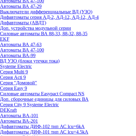
Автоматы ВА 47-100
Автоматы ВА 47-29
Выключатели дифференциальные ВД (УЗО)
Дифавтоматы серия АД-2, АД-12, АД-12, АД-4
Дифавтоматы (АВДТ)
Доп. устройства модульной серии
Силовые автоматы ВА 88-33, 88-32, 88-35
EKF
Автоматы ВА 47-63
Автоматы ВА 47-100
Автоматы ВА-99
ВД УЗО (блоки утечки тока)
Systeme Electric
Серия Multi 9
Серия Acti 9
Серия "Домовой"
Серия Easy 9
Силовые автоматы Easypact Compact NS
Доп. сборочные единицы для силовых ВА
Серия City 9 Systeme Electric
DEKraft
Автоматы BA-101
Автоматы ВА-201
Дифавтоматы ДИФ-102 тип АС lcu=6kA
Дифавтоматы ДИФ-101 тип АС lcu=4.5kA