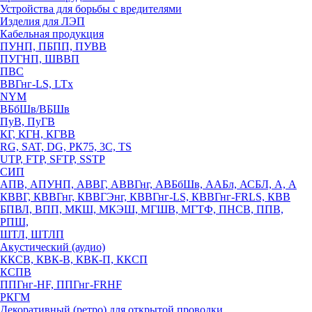
Устройства для борьбы с вредителями
Изделия для ЛЭП
Кабельная продукция
ПУНП, ПБПП, ПУВВ
ПУГНП, ШВВП
ПВС
ВВГнг-LS, LTx
NYM
ВБбШв/ВБШв
ПуВ, ПуГВ
КГ, КГН, КГВВ
RG, SAT, DG, РК75, 3С, TS
UTP, FTP, SFTP, SSTP
СИП
АПВ, АПУНП, АВВГ, АВВГнг, АВБбШв, ААБл, АСБЛ, А, А
КВВГ, КВВГнг, КВВГЭнг, КВВГнг-LS, КВВГнг-FRLS, КВВ
БПВЛ, ВПП, МКШ, МКЭШ, МГШВ, МГТФ, ПНСВ, ППВ,
РПШ,
ШТЛ, ШТЛП
Акустический (аудио)
ККСВ, КВК-В, КВК-П, ККСП
КСПВ
ППГнг-HF, ППГнг-FRHF
РКГМ
Декоративный (ретро) для открытой проводки