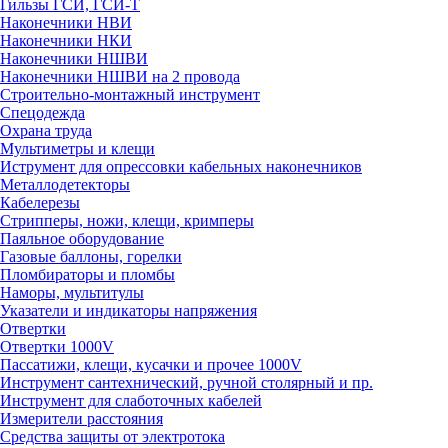
Гильзы ГСИ, ГСИ-Т
Наконечники НВИ
Наконечники НКИ
Наконечники НШВИ
Наконечники НШВИ на 2 провода
Строительно-монтажный инструмент
Спецодежда
Охрана труда
Мультиметры и клещи
Иструмент для опрессовки кабельных наконечников
Металлодетекторы
Кабелерезы
Стрипперы, ножи, клещи, кримперы
Паяльное оборудование
Газовые баллоны, горелки
Пломбираторы и пломбы
Наморы, мультитулы
Указатели и индикаторы напряжения
Отвертки
Отвертки 1000V
Пассатижи, клещи, кусачки и прочее 1000V
Инструмент сантехнический, ручной столярный и пр.
Инструмент для слаботочных кабелей
Измерители расстояния
Средства защиты от электротока