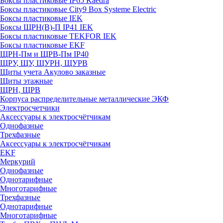
Боксы пластиковые IP65 Kaedra
Боксы пластиковые City9 Box Systeme Electric
Боксы пластиковые IEK
Боксы ЩРН(В)-П IP41 IEK
Боксы пластиковые TEKFOR IEK
Боксы пластиковые EKF
ЩРН-Пм и ЩРВ-Пм IP40
ЩРУ, ЩУ, ЩУРН, ЩУРВ
Щиты учета Акулово заказные
Щиты этажные
ЩРН, ЩРВ
Корпуса распределительные металлические ЭКФ
Электросчетчики
Аксессуары к электросчётчикам
Однофазные
Трехфазные
Аксессуары к электросчётчикам
EKF
Меркурий
Однофазные
Однотарифные
Многотарифные
Трехфазные
Однотарифные
Многотарифные