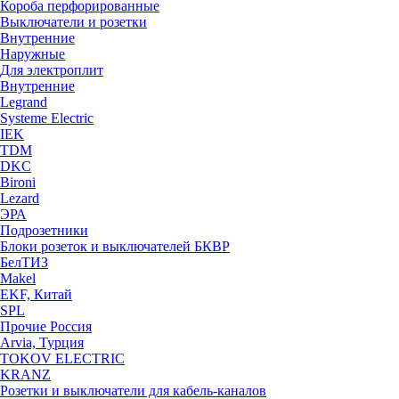
Короба перфорированные
Выключатели и розетки
Внутренние
Наружные
Для электроплит
Внутренние
Legrand
Systeme Electric
IEK
TDM
DKC
Bironi
Lezard
ЭРА
Подрозетники
Блоки розеток и выключателей БКВР
БелТИЗ
Makel
EKF, Китай
SPL
Прочие Россия
Arvia, Турция
TOKOV ELECTRIC
KRANZ
Розетки и выключатели для кабель-каналов