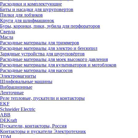
Расходики и комплектующие
Биты и насадки для шуруповертов
Пилки для лобзиков
Круги для шлифмашинок
Буры, коронки, пики, зубила для перфораторов
Сверла
Масла
Расходные материалы для триммеров
Расходные материалы для электро и бензопил
Зарядные устройства для шуруповёртов
Расходные материалы для моек высокого давления
Расходные материалы для культиваторов и мотоблоков
Расходные материалы для насосов
Электромагниты
Шлифовальные машины
Вибрационные
Ленточные
Реле тепловые, пускатели и контакторы
EKF
Schneider Electric
ABB
DEKraft
Пускатели, контакторы, Россия
Контакторы и пускатели Электротехник
TDM