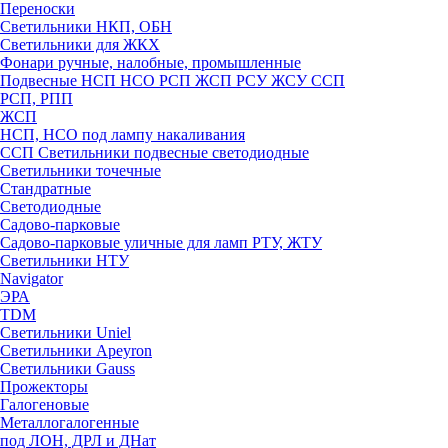
Переноски
Светильники НКП, ОБН
Светильники для ЖКХ
Фонари ручные, налобные, промышленные
Подвесные НСП НСО РСП ЖСП РСУ ЖСУ ССП
РСП, РПП
ЖСП
НСП, НСО под лампу накаливания
ССП Светильники подвесные светодиодные
Светильники точечные
Стандратные
Светодиодные
Садово-парковые
Садово-парковые уличные для ламп РТУ, ЖТУ
Светильники НТУ
Navigator
ЭРА
TDM
Светильники Uniel
Светильники Apeyron
Светильники Gauss
Прожекторы
Галогеновые
Металлогалогенные
под ЛОН, ДРЛ и ДНат