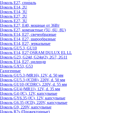
Цоколь Е27, спираль
Цоколь Е14, 2U
Цоколь Е14, 3U
Цоколь Е27, 2U
Цоколь Е27, 3U
Цоколь Е27, Е40, мощные от 36Вт
Цоколь Е27, компактные (5U, 6U, 8U)
Цоколь Е14, Е27, свечеобразные
Цоколь Е14, Е27, шарообразные
Цоколь Е14, Е27, зеркальные
Цоколь GU5.3, GU10
Цоколь Е14, Е27 OSRAM DULUX EL LL
Цоколь G23, G24d, G24q(2), 2G7, 2G11
Цоколь Е14, Е27, цилиндр
Цоколь GX53, G53
Галогенные
Цоколь GU5.3 (MR16), 12V, d. 50 мм
Цоколь GU5.3 (JCDR), 220V, d. 50 мм
Цоколь GU10 (JCDRC), 220V, d. 55 мм
Цоколь GU4 (MR11), 12V, d. 35 мм
Цоколь G4 (JC), 12V, капсульные
Цоколь GY6.35 (JC), 12V, капсульные
Цоколь G6.35 (JCD), 220V, капсульные
Цоколь G9, 220V, капсульные
Цоколь R7s (Прожекторные)