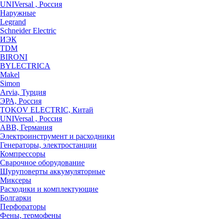
UNIVersal , Россия
Наружные
Legrand
Schneider Electric
ИЭК
TDM
BIRONI
BYLECTRICA
Makel
Simon
Arvia, Турция
ЭРА, Россия
TOKOV ELECTRIC, Китай
UNIVersal , Россия
ABB, Германия
Электроинструмент и расходники
Генераторы, электростанции
Компрессоры
Сварочное оборудование
Шуруповерты аккумуляторные
Миксеры
Расходики и комплектующие
Болгарки
Перфораторы
Фены, термофены