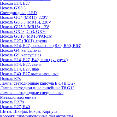
Цоколь E14, E27
Цоколь GX5.3
Светодиодные, LED
Цоколь GU4 (MR11), 220V
Цоколь GU5.3 (MR16), 220V
Цоколь GU5.3 (MR16), 12V
Цоколь GX53, G53, GX70
Цоколь GU10 (MR16/PAR16)
Цоколь Е27 (ЛОН), груша
Цоколь Е14, Е27, зеркальные (R39, R50, R63)
Цоколь G4, капсульная
Цоколь G9, капсульная
Цоколь Е14, Е27, Е40, corn (кукуруза)
Цоколь Е14, Е27, свеча
Цоколь Е14, Е27, шар
Цоколь Е40, Е27 высокомощные
Цоколь R7s
Лампы светодиодные капсула Е-14 и Е-27
Лампы светодиоидные линейные T8 G13
Лампы светодиодные специальные
Металлогалогенные
Цоколь RX7s
Цоколь Е27, E40
Щиты. Шкафы. Боксы. Корпуса
Коробки пломбировочные под автоматы