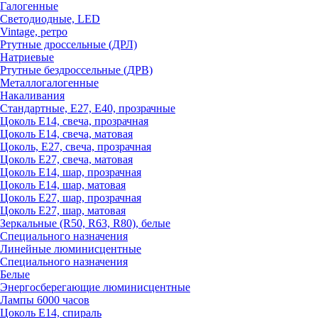
Галогенные
Светодиодные, LED
Vintage, ретро
Ртутные дроссельные (ДРЛ)
Натриевые
Ртутные бездроссельные (ДРВ)
Металлогалогенные
Накаливания
Стандартные, Е27, Е40, прозрачные
Цоколь Е14, свеча, прозрачная
Цоколь Е14, свеча, матовая
Цоколь, Е27, свеча, прозрачная
Цоколь Е27, свеча, матовая
Цоколь Е14, шар, прозрачная
Цоколь Е14, шар, матовая
Цоколь Е27, шар, прозрачная
Цоколь Е27, шар, матовая
Зеркальные (R50, R63, R80), белые
Специального назначения
Линейные люминисцентные
Специального назначения
Белые
Энергосберегающие люминисцентные
Лампы 6000 часов
Цоколь Е14, спираль