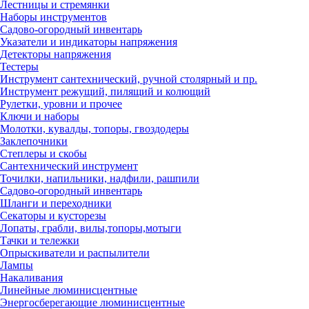
Лестницы и стремянки
Наборы инструментов
Садово-огородный инвентарь
Указатели и индикаторы напряжения
Детекторы напряжения
Тестеры
Инструмент сантехнический, ручной столярный и пр.
Инструмент режущий, пилящий и колющий
Рулетки, уровни и прочее
Ключи и наборы
Молотки, кувалды, топоры, гвоздодеры
Заклепочники
Степлеры и скобы
Сантехнический инструмент
Точилки, напильники, надфили, рашпили
Садово-огородный инвентарь
Шланги и переходники
Секаторы и кусторезы
Лопаты, грабли, вилы,топоры,мотыги
Тачки и тележки
Опрыскиватели и распылители
Лампы
Накаливания
Линейные люминисцентные
Энергосберегающие люминисцентные