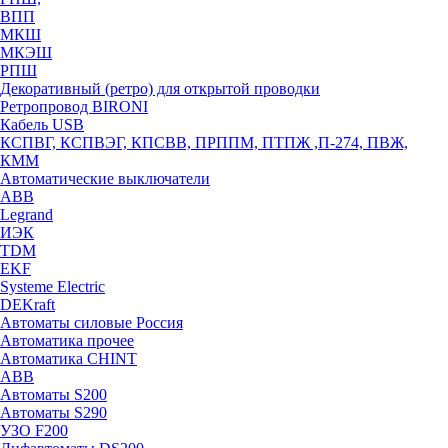
ВПП
МКШ
МКЭШ
РПШ
Декоративный (ретро) для открытой проводки
Ретропровод BIRONI
Кабель USB
КСПВГ, КСПВЭГ, КПСВВ, ПРППМ, ПТПЖ ,П-274, ПВЖ,
КММ
Автоматические выключатели
ABB
Legrand
ИЭК
TDM
EKF
Systeme Electric
DEKraft
Автоматы силовые Россия
Автоматика прочее
Автоматика CHINT
ABB
Автоматы S200
Автоматы S290
УЗО F200