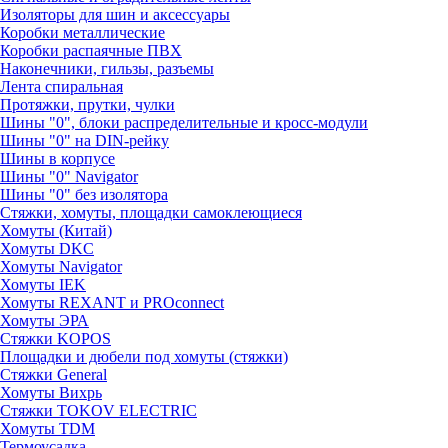
Изоляторы для шин и аксессуары
Коробки металлические
Коробки распаячные ПВХ
Наконечники, гильзы, разъемы
Лента спиральная
Протяжки, прутки, чулки
Шины "0", блоки распределительные и кросс-модули
Шины "0" на DIN-рейку
Шины в корпусе
Шины "0" Navigator
Шины "0" без изолятора
Стяжки, хомуты, площадки самоклеющиеся
Хомуты (Китай)
Хомуты DKC
Хомуты Navigator
Хомуты IEK
Хомуты REXANT и PROconnect
Хомуты ЭРА
Стяжки KOPOS
Площадки и дюбели под хомуты (стяжки)
Стяжки General
Хомуты Вихрь
Стяжки TOKOV ELECTRIC
Хомуты TDM
Термоусадка