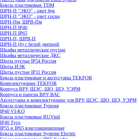
Боксы пластиковые TDM
ЩРН-П "ЭКО" - цвет бук
ЩРН-П "ЭКО" - цвет сосна
ЩРН-Пм, ЩРВ-Пм
ЩРН-П IP40
ЩРН-П IP65
ЩРН-П, ЩРВ-П
ЩРН-П (б) с белой дверцей
Шкафы металлические пустые
Шкафы металлические ДКС
Щиты пустые IP54 Россия
Щиты ИЭК
Щиты пустые IP31 Россия
Боксы пластиковые и аксессуары TEKFOR
Комплектующие TEKFOR
Корпуса ВРУ, ШЭС, ЩО, ЩЭ, УЭРМ
Корпуса и панели ВРУ ВАС
Аксессуары и комплектующие для ВРУ, ШЭС, ЩО, ЩЭ, УЭРМ
Боксы пластиковые Турция
IP40 VI-KO
Боксы пластиковые RUVinil
IP40 Тусо
IP55 и IP65 влагозащищенные
Боксы пластиковые Systeme Electric