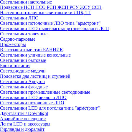
Светильники настольные
Подвесные НСП НСО РСП ЖСП РСУ ЖСУ ССП
Настенно-потолочные светильники ЛПБ, TL
Светильники ЛПО
Светильники потолочные ЛВО типа "армстронг"
Светильники LED пылевлагозащитные аналоги ЛСП
Светильники точечные
Садово-парковые
Прожекторы
Влагозащитные, тип БАННИК
Светильники уличные консольные
Светильники бытовые
Блоки питания
Светодиодные модули
Подсветка для лестниц и ступеней
Светильники Apeyron
Светильники фасадные
Светильники промышленные светодиодные
Светильники LED аналоги ЛПО
Светильники потолочные ЛПО
Светильники LED для потолка типа "армстронг"
Даунтлайты / Downlight
Аварийное освещение
Лента LED и аксессуары
Гирлянды и дюралайт