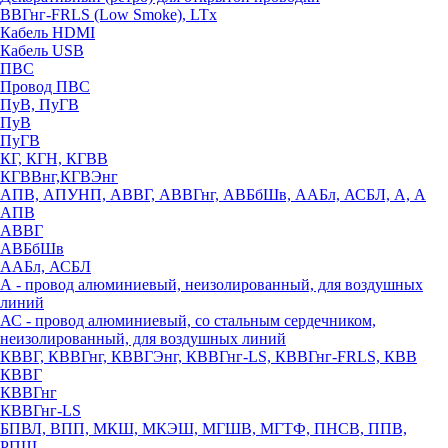
ВВГнг-FRLS (Low Smoke), LTx
Кабель HDMI
Кабель USB
ПВС
Провод ПВС
ПуВ, ПуГВ
ПуВ
ПуГВ
КГ, КГН, КГВВ
КГВВнг,КГВЭнг
АПВ, АПУНП, АВВГ, АВВГнг, АВБбШв, ААБл, АСБЛ, А, А
АПВ
АВВГ
АВБбШв
ААБл, АСБЛ
А - провод алюминиевый, неизолированный, для воздушных
линий
АС - провод алюминиевый, со стальным сердечником,
неизолированный, для воздушных линий
КВВГ, КВВГнг, КВВГЭнг, КВВГнг-LS, КВВГнг-FRLS, КВВ
КВВГ
КВВГнг
КВВГнг-LS
БПВЛ, ВПП, МКШ, МКЭШ, МГШВ, МГТФ, ПНСВ, ППВ,
РПШ,