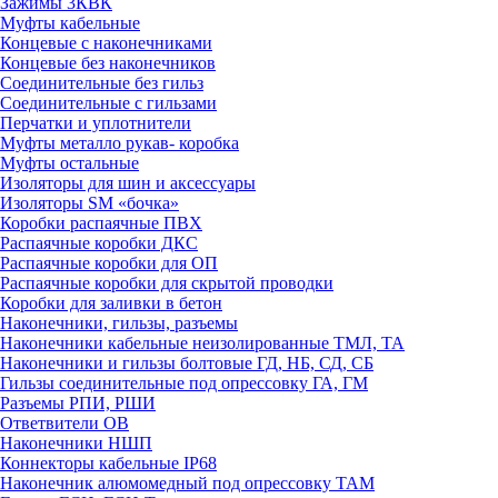
Зажимы 3КВК
Муфты кабельные
Концевые с наконечниками
Концевые без наконечников
Соединительные без гильз
Соединительные с гильзами
Перчатки и уплотнители
Муфты металло рукав- коробка
Муфты остальные
Изоляторы для шин и аксессуары
Изоляторы SM «бочка»
Коробки распаячные ПВХ
Распаячные коробки ДКС
Распаячные коробки для ОП
Распаячные коробки для скрытой проводки
Коробки для заливки в бетон
Наконечники, гильзы, разъемы
Наконечники кабельные неизолированные ТМЛ, ТА
Наконечники и гильзы болтовые ГД, НБ, СД, СБ
Гильзы соединительные под опрессовку ГА, ГМ
Разъемы РПИ, РШИ
Ответвители ОВ
Наконечники НШП
Коннекторы кабельные IP68
Наконечник алюмомедный под опрессовку ТАМ