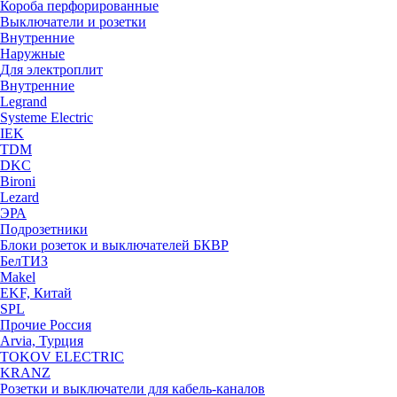
Короба перфорированные
Выключатели и розетки
Внутренние
Наружные
Для электроплит
Внутренние
Legrand
Systeme Electric
IEK
TDM
DKC
Bironi
Lezard
ЭРА
Подрозетники
Блоки розеток и выключателей БКВР
БелТИЗ
Makel
EKF, Китай
SPL
Прочие Россия
Arvia, Турция
TOKOV ELECTRIC
KRANZ
Розетки и выключатели для кабель-каналов