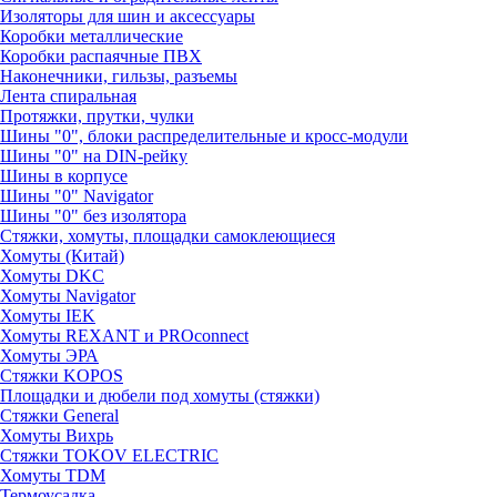
Изоляторы для шин и аксессуары
Коробки металлические
Коробки распаячные ПВХ
Наконечники, гильзы, разъемы
Лента спиральная
Протяжки, прутки, чулки
Шины "0", блоки распределительные и кросс-модули
Шины "0" на DIN-рейку
Шины в корпусе
Шины "0" Navigator
Шины "0" без изолятора
Стяжки, хомуты, площадки самоклеющиеся
Хомуты (Китай)
Хомуты DKC
Хомуты Navigator
Хомуты IEK
Хомуты REXANT и PROconnect
Хомуты ЭРА
Стяжки KOPOS
Площадки и дюбели под хомуты (стяжки)
Стяжки General
Хомуты Вихрь
Стяжки TOKOV ELECTRIC
Хомуты TDM
Термоусадка