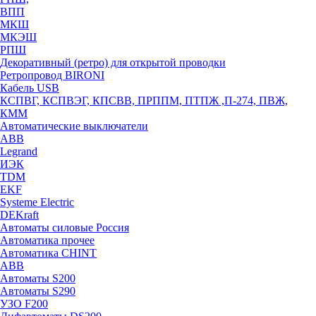
ВПП
МКШ
МКЭШ
РПШ
Декоративный (ретро) для открытой проводки
Ретропровод BIRONI
Кабель USB
КСПВГ, КСПВЭГ, КПСВВ, ПРППМ, ПТПЖ ,П-274, ПВЖ,
КММ
Автоматические выключатели
ABB
Legrand
ИЭК
TDM
EKF
Systeme Electric
DEKraft
Автоматы силовые Россия
Автоматика прочее
Автоматика CHINT
ABB
Автоматы S200
Автоматы S290
УЗО F200