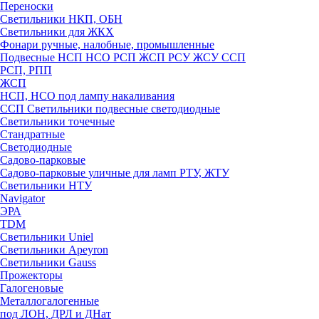
Переноски
Светильники НКП, ОБН
Светильники для ЖКХ
Фонари ручные, налобные, промышленные
Подвесные НСП НСО РСП ЖСП РСУ ЖСУ ССП
РСП, РПП
ЖСП
НСП, НСО под лампу накаливания
ССП Светильники подвесные светодиодные
Светильники точечные
Стандратные
Светодиодные
Садово-парковые
Садово-парковые уличные для ламп РТУ, ЖТУ
Светильники НТУ
Navigator
ЭРА
TDM
Светильники Uniel
Светильники Apeyron
Светильники Gauss
Прожекторы
Галогеновые
Металлогалогенные
под ЛОН, ДРЛ и ДНат