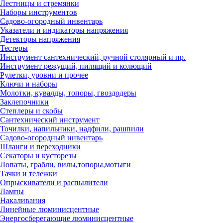
Лестницы и стремянки
Наборы инструментов
Садово-огородный инвентарь
Указатели и индикаторы напряжения
Детекторы напряжения
Тестеры
Инструмент сантехнический, ручной столярный и пр.
Инструмент режущий, пилящий и колющий
Рулетки, уровни и прочее
Ключи и наборы
Молотки, кувалды, топоры, гвоздодеры
Заклепочники
Степлеры и скобы
Сантехнический инструмент
Точилки, напильники, надфили, рашпили
Садово-огородный инвентарь
Шланги и переходники
Секаторы и кусторезы
Лопаты, грабли, вилы,топоры,мотыги
Тачки и тележки
Опрыскиватели и распылители
Лампы
Накаливания
Линейные люминисцентные
Энергосберегающие люминисцентные