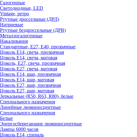
Галогенные
Светодиодные, LED
Vintage, ретро
Ртутные дроссельные (ДРЛ)
Натриевые
Ртутные бездроссельные (ДРВ)
Металлогалогенные
Накаливания
Стандартные, Е27, Е40, прозрачные
Цоколь Е14, свеча, прозрачная
Цоколь Е14, свеча, матовая
Цоколь, Е27, свеча, прозрачная
Цоколь Е27, свеча, матовая
Цоколь Е14, шар, прозрачная
Цоколь Е14, шар, матовая
Цоколь Е27, шар, прозрачная
Цоколь Е27, шар, матовая
Зеркальные (R50, R63, R80), белые
Специального назначения
Линейные люминисцентные
Специального назначения
Белые
Энергосберегающие люминисцентные
Лампы 6000 часов
Цоколь Е14, спираль