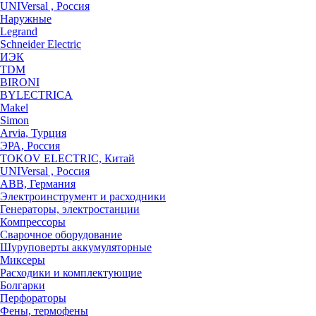
UNIVersal , Россия
Наружные
Legrand
Schneider Electric
ИЭК
TDM
BIRONI
BYLECTRICA
Makel
Simon
Arvia, Турция
ЭРА, Россия
TOKOV ELECTRIC, Китай
UNIVersal , Россия
ABB, Германия
Электроинструмент и расходники
Генераторы, электростанции
Компрессоры
Сварочное оборудование
Шуруповерты аккумуляторные
Миксеры
Расходики и комплектующие
Болгарки
Перфораторы
Фены, термофены