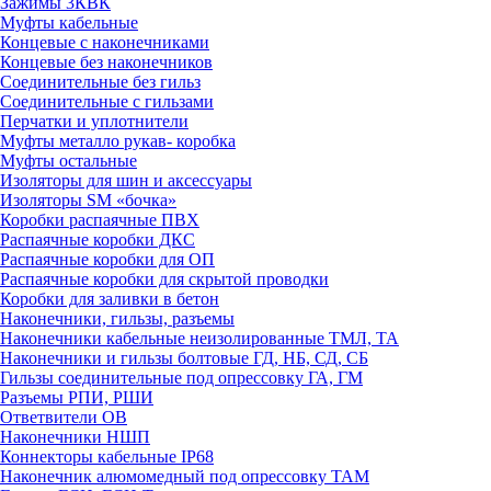
Зажимы 3КВК
Муфты кабельные
Концевые с наконечниками
Концевые без наконечников
Соединительные без гильз
Соединительные с гильзами
Перчатки и уплотнители
Муфты металло рукав- коробка
Муфты остальные
Изоляторы для шин и аксессуары
Изоляторы SM «бочка»
Коробки распаячные ПВХ
Распаячные коробки ДКС
Распаячные коробки для ОП
Распаячные коробки для скрытой проводки
Коробки для заливки в бетон
Наконечники, гильзы, разъемы
Наконечники кабельные неизолированные ТМЛ, ТА
Наконечники и гильзы болтовые ГД, НБ, СД, СБ
Гильзы соединительные под опрессовку ГА, ГМ
Разъемы РПИ, РШИ
Ответвители ОВ
Наконечники НШП
Коннекторы кабельные IP68
Наконечник алюмомедный под опрессовку ТАМ