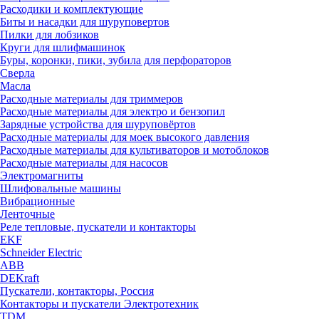
Расходики и комплектующие
Биты и насадки для шуруповертов
Пилки для лобзиков
Круги для шлифмашинок
Буры, коронки, пики, зубила для перфораторов
Сверла
Масла
Расходные материалы для триммеров
Расходные материалы для электро и бензопил
Зарядные устройства для шуруповёртов
Расходные материалы для моек высокого давления
Расходные материалы для культиваторов и мотоблоков
Расходные материалы для насосов
Электромагниты
Шлифовальные машины
Вибрационные
Ленточные
Реле тепловые, пускатели и контакторы
EKF
Schneider Electric
ABB
DEKraft
Пускатели, контакторы, Россия
Контакторы и пускатели Электротехник
TDM