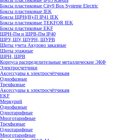
Боксы пластиковые IP65 Kaedra
Боксы пластиковые City9 Box Systeme Electric
Боксы пластиковые IEK
Боксы ЩРН(В)-П IP41 IEK
Боксы пластиковые TEKFOR IEK
Боксы пластиковые EKF
ЩРН-Пм и ЩРВ-Пм IP40
ЩРУ, ЩУ, ЩУРН, ЩУРВ
Щиты учета Акулово заказные
Щиты этажные
ЩРН, ЩРВ
Корпуса распределительные металлические ЭКФ
Электросчетчики
Аксессуары к электросчётчикам
Однофазные
Трехфазные
Аксессуары к электросчётчикам
EKF
Меркурий
Однофазные
Однотарифные
Многотарифные
Трехфазные
Однотарифные
Многотарифные