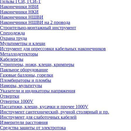
Гильзы ГСИ, ГСИ-Т
Наконечники НВИ
Наконечники НКИ
Наконечники НШВИ
Наконечники НШВИ на 2 провода
Строительно-монтажный инструмент
Спецодежда
Охрана труда
Мультиметры и клещи
Иструмент для опрессовки кабельных наконечников
Металлодетекторы
Кабелерезы
Стрипперы, ножи, клещи, кримперы
Паяльное оборудование
Газовые баллоны, горелки
Пломбираторы и пломбы
Наморы, мультитулы
Указатели и индикаторы напряжения
Отвертки
Отвертки 1000V
Пассатижи, клещи, кусачки и прочее 1000V
Инструмент сантехнический, ручной столярный и пр.
Инструмент для слаботочных кабелей
Измерители расстояния
Средства защиты от электротока