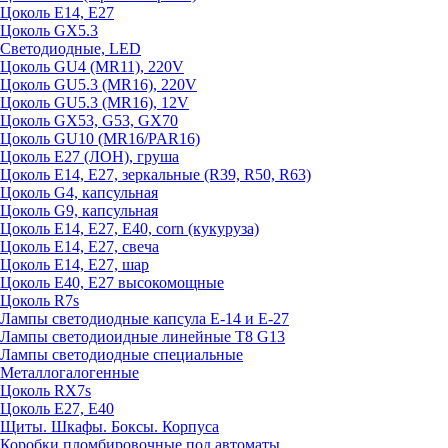
Цоколь E14, E27
Цоколь GX5.3
Светодиодные, LED
Цоколь GU4 (MR11), 220V
Цоколь GU5.3 (MR16), 220V
Цоколь GU5.3 (MR16), 12V
Цоколь GX53, G53, GX70
Цоколь GU10 (MR16/PAR16)
Цоколь Е27 (ЛОН), груша
Цоколь Е14, Е27, зеркальные (R39, R50, R63)
Цоколь G4, капсульная
Цоколь G9, капсульная
Цоколь Е14, Е27, Е40, corn (кукуруза)
Цоколь Е14, Е27, свеча
Цоколь Е14, Е27, шар
Цоколь Е40, Е27 высокомощные
Цоколь R7s
Лампы светодиодные капсула Е-14 и Е-27
Лампы светодиоидные линейные T8 G13
Лампы светодиодные специальные
Металлогалогенные
Цоколь RX7s
Цоколь Е27, E40
Щиты. Шкафы. Боксы. Корпуса
Коробки пломбировочные под автоматы