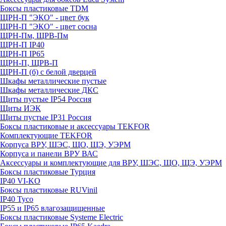
Боксы пластиковые TDM
ЩРН-П "ЭКО" - цвет бук
ЩРН-П "ЭКО" - цвет сосна
ЩРН-Пм, ЩРВ-Пм
ЩРН-П IP40
ЩРН-П IP65
ЩРН-П, ЩРВ-П
ЩРН-П (б) с белой дверцей
Шкафы металлические пустые
Шкафы металлические ДКС
Щиты пустые IP54 Россия
Щиты ИЭК
Щиты пустые IP31 Россия
Боксы пластиковые и аксессуары TEKFOR
Комплектующие TEKFOR
Корпуса ВРУ, ШЭС, ЩО, ЩЭ, УЭРМ
Корпуса и панели ВРУ ВАС
Аксессуары и комплектующие для ВРУ, ШЭС, ЩО, ЩЭ, УЭРМ
Боксы пластиковые Турция
IP40 VI-KO
Боксы пластиковые RUVinil
IP40 Тусо
IP55 и IP65 влагозащищенные
Боксы пластиковые Systeme Electric