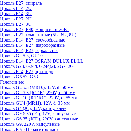
Цоколь Е27, спираль
Цоколь Е14, 2U
Цоколь Е14, 3U
Цоколь Е27, 2U
Цоколь Е27, 3U
Цоколь Е27, Е40, мощные от 36Вт
Цоколь Е27, компактные (5U, 6U, 8U)
Цоколь Е14, Е27, свечеобразные
Цоколь Е14, Е27, шарообразные
Цоколь Е14, Е27, зеркальные
Цоколь GU5.3, GU10
Цоколь Е14, Е27 OSRAM DULUX EL LL
Цоколь G23, G24d, G24q(2), 2G7, 2G11
Цоколь Е14, Е27, цилиндр
Цоколь GX53, G53
Галогенные
Цоколь GU5.3 (MR16), 12V, d. 50 мм
Цоколь GU5.3 (JCDR), 220V, d. 50 мм
Цоколь GU10 (JCDRC), 220V, d. 55 мм
Цоколь GU4 (MR11), 12V, d. 35 мм
Цоколь G4 (JC), 12V, капсульные
Цоколь GY6.35 (JC), 12V, капсульные
Цоколь G6.35 (JCD), 220V, капсульные
Цоколь G9, 220V, капсульные
Цоколь R7s (Прожекторные)