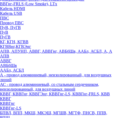
ВВГнг-FRLS (Low Smoke), LTx
Кабель HDMI
Кабель USB
ПВС
Провод ПВС
ПуВ, ПуГВ
ПуВ
ПуГВ
КГ, КГН, КГВВ
КГВВнг,КГВЭнг
АПВ, АПУНП, АВВГ, АВВГнг, АВБбШв, ААБл, АСБЛ, А, А
АПВ
АВВГ
АВБбШв
ААБл, АСБЛ
А - провод алюминиевый, неизолированный, для воздушных
линий
АС - провод алюминиевый, со стальным сердечником,
неизолированный, для воздушных линий
КВВГ, КВВГнг, КВВГЭнг, КВВГнг-LS, КВВГнг-FRLS, КВВ
КВВГ
КВВГнг
КВВГнг-LS
БПВЛ, ВПП, МКШ, МКЭШ, МГШВ, МГТФ, ПНСВ, ППВ,
РПШ,