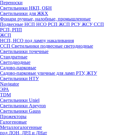
Переноски
Светильники НКП, ОБН
Светильники для ЖКХ
Фонари ручные, налобные, промышленные
Подвесные НСП НСО РСП ЖСП РСУ ЖСУ ССП
РСП, РПП
ЖСП
НСП, НСО под лампу накаливания
ССП Светильники подвесные светодиодные
Светильники точечные
Стандратные
Светодиодные
Садово-парковые
Садово-парковые уличные для ламп РТУ, ЖТУ
Светильники НТУ
Navigator
ЭРА
TDM
Светильники Uniel
Светильники Apeyron
Светильники Gauss
Прожекторы
Галогеновые
Металлогалогенные
под ЛОН, ДРЛ и ДНат