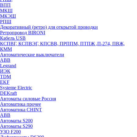
ВПП
МКШ
МКЭШ
РПШ
Декоративный (ретро) для открытой проводки
Ретропровод BIRONI
Кабель USB
КСПВГ, КСПВЭГ, КПСВВ, ПРППМ, ПТПЖ ,П-274, ПВЖ,
КММ
Автоматические выключатели
ABB
Legrand
ИЭК
TDM
EKF
Systeme Electric
DEKraft
Автоматы силовые Россия
Автоматика прочее
Автоматика CHINT
ABB
Автоматы S200
Автоматы S290
УЗО F200