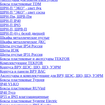
Боксы пластиковые TDM
ЩРН-П "ЭКО" - цвет бук
ЩРН-П "ЭКО" - цвет сосна
ЩРН-Пм, ЩРВ-Пм
ЩРН-П IP40
ЩРН-П IP65
ЩРН-П, ЩРВ-П
ЩРН-П (б) с белой дверцей
Шкафы металлические пустые
Шкафы металлические ДКС
Щиты пустые IP54 Россия
Щиты ИЭК
Щиты пустые IP31 Россия
Боксы пластиковые и аксессуары TEKFOR
Комплектующие TEKFOR
Корпуса ВРУ, ШЭС, ЩО, ЩЭ, УЭРМ
Корпуса и панели ВРУ ВАС
Аксессуары и комплектующие для ВРУ, ШЭС, ЩО, ЩЭ, УЭРМ
Боксы пластиковые Турция
IP40 VI-KO
Боксы пластиковые RUVinil
IP40 Тусо
IP55 и IP65 влагозащищенные
Боксы пластиковые Systeme Electric