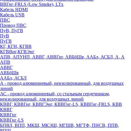
ВВГнг-FRLS (Low Smoke), LTx
Кабель HDMI
Кабель USB
ПВС
Провод ПВС
ПуВ, ПуГВ
ПуВ
ПуГВ
КГ, КГН, КГВВ
КГВВнг,КГВЭнг
АПВ, АПУНП, АВВГ, АВВГнг, АВБбШв, ААБл, АСБЛ, А, А
АПВ
АВВГ
АВБбШв
ААБл, АСБЛ
А - провод алюминиевый, неизолированный, для воздушных
линий
АС - провод алюминиевый, со стальным сердечником,
неизолированный, для воздушных линий
КВВГ, КВВГнг, КВВГЭнг, КВВГнг-LS, КВВГнг-FRLS, КВВ
КВВГ
КВВГнг
КВВГнг-LS
БПВЛ, ВПП, МКШ, МКЭШ, МГШВ, МГТФ, ПНСВ, ППВ,
РПШ,