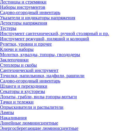
Лестницы и стремянки
Наборы инструментов
Садово-огородный инвентарь
Указатели и индикаторы напряжения
Детекторы напряжения
Тестеры
Инструмент сантехнический, ручной столярный и пр.
Инструмент режущий, пилящий и колющий
Рулетки, уровни и прочее
Ключи и наборы
Молотки, кувалды, топоры, гвоздодеры
Заклепочники
Степлеры и скобы
Сантехнический инструмент
Точилки, напильники, надфили, рашпили
Садово-огородный инвентарь
Шланги и переходники
Секаторы и кусторезы
Лопаты, грабли, вилы,топоры,мотыги
Тачки и тележки
Опрыскиватели и распылители
Лампы
Накаливания
Линейные люминисцентные
Энергосберегающие люминисцентные