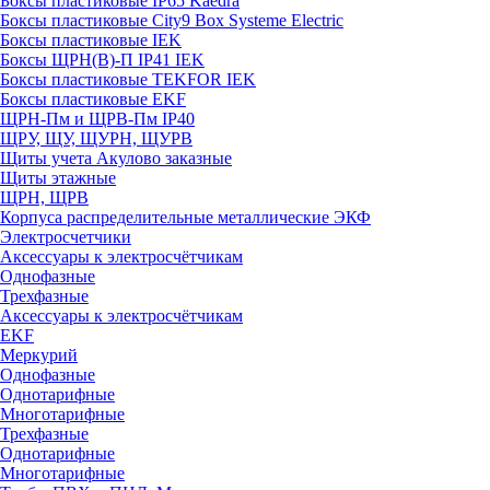
Боксы пластиковые IP65 Kaedra
Боксы пластиковые City9 Box Systeme Electric
Боксы пластиковые IEK
Боксы ЩРН(В)-П IP41 IEK
Боксы пластиковые TEKFOR IEK
Боксы пластиковые EKF
ЩРН-Пм и ЩРВ-Пм IP40
ЩРУ, ЩУ, ЩУРН, ЩУРВ
Щиты учета Акулово заказные
Щиты этажные
ЩРН, ЩРВ
Корпуса распределительные металлические ЭКФ
Электросчетчики
Аксессуары к электросчётчикам
Однофазные
Трехфазные
Аксессуары к электросчётчикам
EKF
Меркурий
Однофазные
Однотарифные
Многотарифные
Трехфазные
Однотарифные
Многотарифные