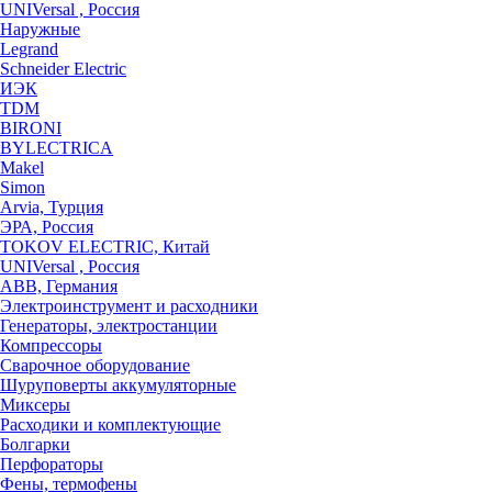
UNIVersal , Россия
Наружные
Legrand
Schneider Electric
ИЭК
TDM
BIRONI
BYLECTRICA
Makel
Simon
Arvia, Турция
ЭРА, Россия
TOKOV ELECTRIC, Китай
UNIVersal , Россия
ABB, Германия
Электроинструмент и расходники
Генераторы, электростанции
Компрессоры
Сварочное оборудование
Шуруповерты аккумуляторные
Миксеры
Расходики и комплектующие
Болгарки
Перфораторы
Фены, термофены