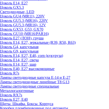
Цоколь E14, E27
Цоколь GX5.3
Светодиодные, LED
Цоколь GU4 (MR11), 220V
Цоколь GU5.3 (MR16), 220V
Цоколь GU5.3 (MR16), 12V
Цоколь GX53, G53, GX70
Цоколь GU10 (MR16/PAR16)
Цоколь Е27 (ЛОН), груша
Цоколь Е14, Е27, зеркальные (R39, R50, R63)
Цоколь G4, капсульная
Цоколь G9, капсульная
Цоколь Е14, Е27, Е40, corn (кукуруза)
Цоколь Е14, Е27, свеча
Цоколь Е14, Е27, шар
Цоколь Е40, Е27 высокомощные
Цоколь R7s
Лампы светодиодные капсула Е-14 и Е-27
Лампы светодиоидные линейные T8 G13
Лампы светодиодные специальные
Металлогалогенные
Цоколь RX7s
Цоколь Е27, E40
Щиты. Шкафы. Боксы. Корпуса
Коробки пломбировочные под автоматы