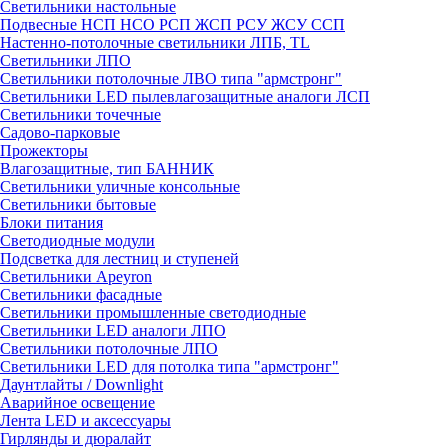
Светильники настольные
Подвесные НСП НСО РСП ЖСП РСУ ЖСУ ССП
Настенно-потолочные светильники ЛПБ, TL
Светильники ЛПО
Светильники потолочные ЛВО типа "армстронг"
Светильники LED пылевлагозащитные аналоги ЛСП
Светильники точечные
Садово-парковые
Прожекторы
Влагозащитные, тип БАННИК
Светильники уличные консольные
Светильники бытовые
Блоки питания
Светодиодные модули
Подсветка для лестниц и ступеней
Светильники Apeyron
Светильники фасадные
Светильники промышленные светодиодные
Светильники LED аналоги ЛПО
Светильники потолочные ЛПО
Светильники LED для потолка типа "армстронг"
Даунтлайты / Downlight
Аварийное освещение
Лента LED и аксессуары
Гирлянды и дюралайт