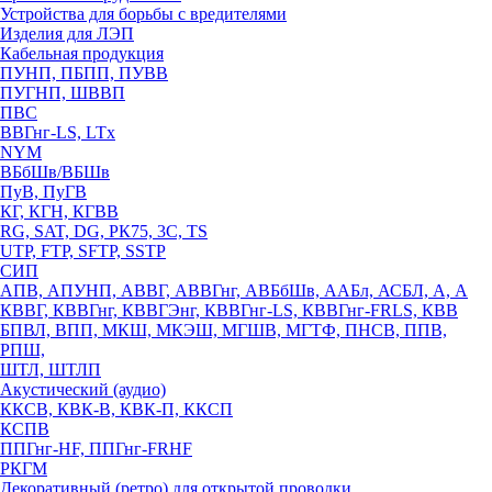
Устройства для борьбы с вредителями
Изделия для ЛЭП
Кабельная продукция
ПУНП, ПБПП, ПУВВ
ПУГНП, ШВВП
ПВС
ВВГнг-LS, LTx
NYM
ВБбШв/ВБШв
ПуВ, ПуГВ
КГ, КГН, КГВВ
RG, SAT, DG, РК75, 3С, TS
UTP, FTP, SFTP, SSTP
СИП
АПВ, АПУНП, АВВГ, АВВГнг, АВБбШв, ААБл, АСБЛ, А, А
КВВГ, КВВГнг, КВВГЭнг, КВВГнг-LS, КВВГнг-FRLS, КВВ
БПВЛ, ВПП, МКШ, МКЭШ, МГШВ, МГТФ, ПНСВ, ППВ,
РПШ,
ШТЛ, ШТЛП
Акустический (аудио)
ККСВ, КВК-В, КВК-П, ККСП
КСПВ
ППГнг-HF, ППГнг-FRHF
РКГМ
Декоративный (ретро) для открытой проводки