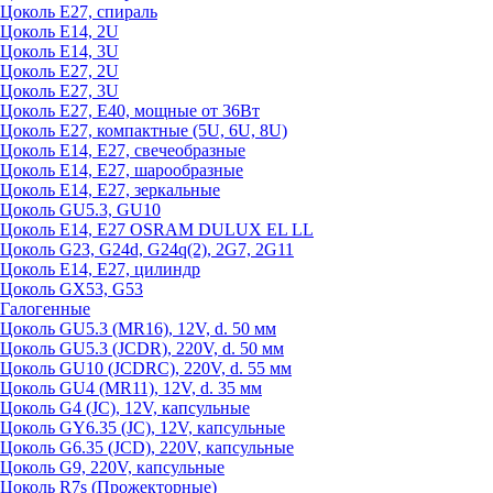
Цоколь Е27, спираль
Цоколь Е14, 2U
Цоколь Е14, 3U
Цоколь Е27, 2U
Цоколь Е27, 3U
Цоколь Е27, Е40, мощные от 36Вт
Цоколь Е27, компактные (5U, 6U, 8U)
Цоколь Е14, Е27, свечеобразные
Цоколь Е14, Е27, шарообразные
Цоколь Е14, Е27, зеркальные
Цоколь GU5.3, GU10
Цоколь Е14, Е27 OSRAM DULUX EL LL
Цоколь G23, G24d, G24q(2), 2G7, 2G11
Цоколь Е14, Е27, цилиндр
Цоколь GX53, G53
Галогенные
Цоколь GU5.3 (MR16), 12V, d. 50 мм
Цоколь GU5.3 (JCDR), 220V, d. 50 мм
Цоколь GU10 (JCDRC), 220V, d. 55 мм
Цоколь GU4 (MR11), 12V, d. 35 мм
Цоколь G4 (JC), 12V, капсульные
Цоколь GY6.35 (JC), 12V, капсульные
Цоколь G6.35 (JCD), 220V, капсульные
Цоколь G9, 220V, капсульные
Цоколь R7s (Прожекторные)