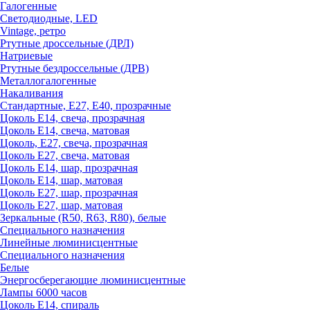
Галогенные
Светодиодные, LED
Vintage, ретро
Ртутные дроссельные (ДРЛ)
Натриевые
Ртутные бездроссельные (ДРВ)
Металлогалогенные
Накаливания
Стандартные, Е27, Е40, прозрачные
Цоколь Е14, свеча, прозрачная
Цоколь Е14, свеча, матовая
Цоколь, Е27, свеча, прозрачная
Цоколь Е27, свеча, матовая
Цоколь Е14, шар, прозрачная
Цоколь Е14, шар, матовая
Цоколь Е27, шар, прозрачная
Цоколь Е27, шар, матовая
Зеркальные (R50, R63, R80), белые
Специального назначения
Линейные люминисцентные
Специального назначения
Белые
Энергосберегающие люминисцентные
Лампы 6000 часов
Цоколь Е14, спираль