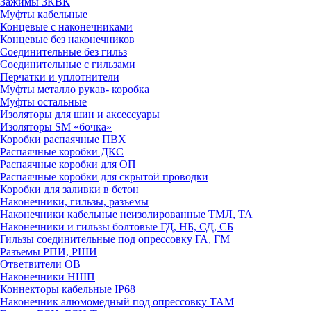
Зажимы 3КВК
Муфты кабельные
Концевые с наконечниками
Концевые без наконечников
Соединительные без гильз
Соединительные с гильзами
Перчатки и уплотнители
Муфты металло рукав- коробка
Муфты остальные
Изоляторы для шин и аксессуары
Изоляторы SM «бочка»
Коробки распаячные ПВХ
Распаячные коробки ДКС
Распаячные коробки для ОП
Распаячные коробки для скрытой проводки
Коробки для заливки в бетон
Наконечники, гильзы, разъемы
Наконечники кабельные неизолированные ТМЛ, ТА
Наконечники и гильзы болтовые ГД, НБ, СД, СБ
Гильзы соединительные под опрессовку ГА, ГМ
Разъемы РПИ, РШИ
Ответвители ОВ
Наконечники НШП
Коннекторы кабельные IP68
Наконечник алюмомедный под опрессовку ТАМ