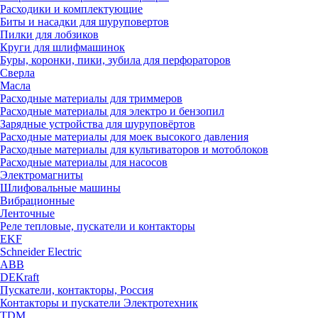
Расходики и комплектующие
Биты и насадки для шуруповертов
Пилки для лобзиков
Круги для шлифмашинок
Буры, коронки, пики, зубила для перфораторов
Сверла
Масла
Расходные материалы для триммеров
Расходные материалы для электро и бензопил
Зарядные устройства для шуруповёртов
Расходные материалы для моек высокого давления
Расходные материалы для культиваторов и мотоблоков
Расходные материалы для насосов
Электромагниты
Шлифовальные машины
Вибрационные
Ленточные
Реле тепловые, пускатели и контакторы
EKF
Schneider Electric
ABB
DEKraft
Пускатели, контакторы, Россия
Контакторы и пускатели Электротехник
TDM