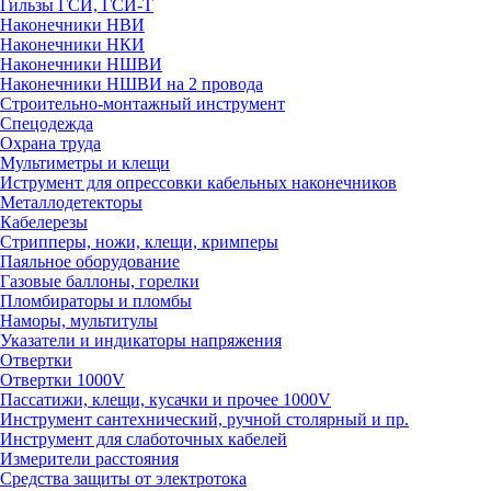
Гильзы ГСИ, ГСИ-Т
Наконечники НВИ
Наконечники НКИ
Наконечники НШВИ
Наконечники НШВИ на 2 провода
Строительно-монтажный инструмент
Спецодежда
Охрана труда
Мультиметры и клещи
Иструмент для опрессовки кабельных наконечников
Металлодетекторы
Кабелерезы
Стрипперы, ножи, клещи, кримперы
Паяльное оборудование
Газовые баллоны, горелки
Пломбираторы и пломбы
Наморы, мультитулы
Указатели и индикаторы напряжения
Отвертки
Отвертки 1000V
Пассатижи, клещи, кусачки и прочее 1000V
Инструмент сантехнический, ручной столярный и пр.
Инструмент для слаботочных кабелей
Измерители расстояния
Средства защиты от электротока