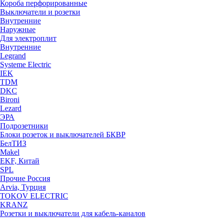
Короба перфорированные
Выключатели и розетки
Внутренние
Наружные
Для электроплит
Внутренние
Legrand
Systeme Electric
IEK
TDM
DKC
Bironi
Lezard
ЭРА
Подрозетники
Блоки розеток и выключателей БКВР
БелТИЗ
Makel
EKF, Китай
SPL
Прочие Россия
Arvia, Турция
TOKOV ELECTRIC
KRANZ
Розетки и выключатели для кабель-каналов