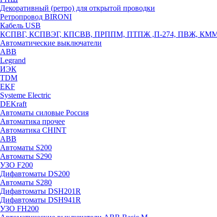
Декоративный (ретро) для открытой проводки
Ретропровод BIRONI
Кабель USB
КСПВГ, КСПВЭГ, КПСВВ, ПРППМ, ПТПЖ ,П-274, ПВЖ, КМ
Автоматические выключатели
ABB
Legrand
ИЭК
TDM
EKF
Systeme Electric
DEKraft
Автоматы силовые Россия
Автоматика прочее
Автоматика CHINT
ABB
Автоматы S200
Автоматы S290
УЗО F200
Дифавтоматы DS200
Автоматы S280
Дифавтоматы DSH201R
Дифавтоматы DSH941R
УЗО FH200