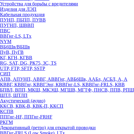
Устройства для борьбы с вредителями
Изделия для ЛЭП
Кабельная продукция
ПУНП, ПБПП, ПУВВ
ПУГНП, ШВВП
ПВС
ВВГнг-LS, LTx
NYM
ВБбШв/ВБШв
ПуВ, ПуГВ
КГ, КГН, КГВВ
RG, SAT, DG, РК75, 3С, TS
UTP, FTP, SFTP, SSTP
СИП
АПВ, АПУНП, АВВГ, АВВГнг, АВБбШв, ААБл, АСБЛ, А, А
КВВГ, КВВГнг, КВВГЭнг, КВВГнг-LS, КВВГнг-FRLS, КВВ
БПВЛ, ВПП, МКШ, МКЭШ, МГШВ, МГТФ, ПНСВ, ППВ, РПШ
ШТЛ, ШТЛП
Акустический (аудио)
ККСВ, КВК-В, КВК-П, ККСП
КСПВ
ППГнг-HF, ППГнг-FRHF
РКГМ
Декоративный (ретро) для открытой проводки
ВВГнг-FRLS (Low Smoke), LTx