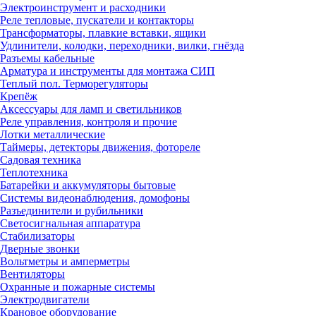
Электроинструмент и расходники
Реле тепловые, пускатели и контакторы
Трансформаторы, плавкие вставки, ящики
Удлинители, колодки, переходники, вилки, гнёзда
Разъемы кабельные
Арматура и инструменты для монтажа СИП
Теплый пол. Терморегуляторы
Крепёж
Аксессуары для ламп и светильников
Реле управления, контроля и прочие
Лотки металлические
Таймеры, детекторы движения, фотореле
Садовая техника
Теплотехника
Батарейки и аккумуляторы бытовые
Системы видеонаблюдения, домофоны
Разъединители и рубильники
Светосигнальная аппаратура
Стабилизаторы
Дверные звонки
Вольтметры и амперметры
Вентиляторы
Охранные и пожарные системы
Электродвигатели
Крановое оборудование