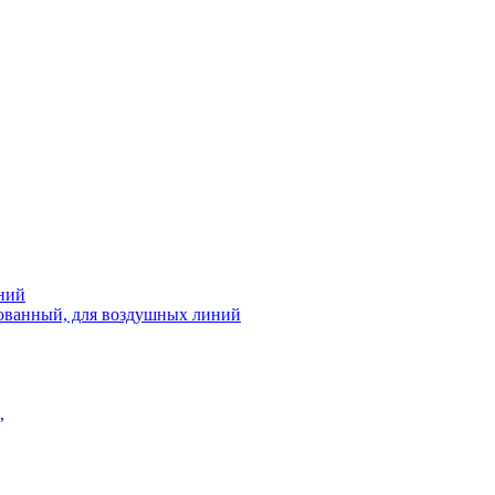
ний
рованный, для воздушных линий
,