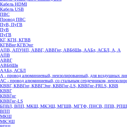
Кабель HDMI
Кабель USB
ПВС
Провод ПВС
ПуВ, ПуГВ
ПуВ
ПуГВ
КГ, КГН, КГВВ
КГВВнг,КГВЭнг
АПВ, АПУНП, АВВГ, АВВГнг, АВБбШв, ААБл, АСБЛ, А, А
АПВ
АВВГ
АВБбШв
ААБл, АСБЛ
А - провод алюминиевый, неизолированный, для воздушных ли
АС - провод алюминиевый, со стальным сердечником, неизоли
КВВГ, КВВГнг, КВВГЭнг, КВВГнг-LS, КВВГнг-FRLS, КВВ
КВВГ
КВВГнг
КВВГнг-LS
БПВЛ, ВПП, МКШ, МКЭШ, МГШВ, МГТФ, ПНСВ, ППВ, РПШ
ВПП
МКШ
МКЭШ
РПШ