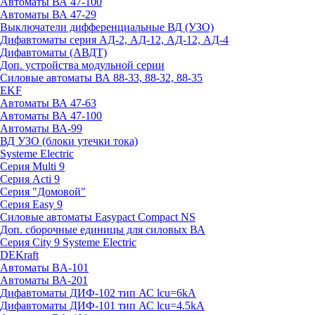
Автоматы ВА 47-100
Автоматы ВА 47-29
Выключатели дифференциальные ВД (УЗО)
Дифавтоматы серия АД-2, АД-12, АД-12, АД-4
Дифавтоматы (АВДТ)
Доп. устройства модульной серии
Силовые автоматы ВА 88-33, 88-32, 88-35
EKF
Автоматы ВА 47-63
Автоматы ВА 47-100
Автоматы ВА-99
ВД УЗО (блоки утечки тока)
Systeme Electric
Серия Multi 9
Серия Acti 9
Серия "Домовой"
Серия Easy 9
Силовые автоматы Easypact Compact NS
Доп. сборочные единицы для силовых ВА
Серия City 9 Systeme Electric
DEKraft
Автоматы BA-101
Автоматы ВА-201
Дифавтоматы ДИФ-102 тип АС lcu=6kA
Дифавтоматы ДИФ-101 тип АС lcu=4.5kA