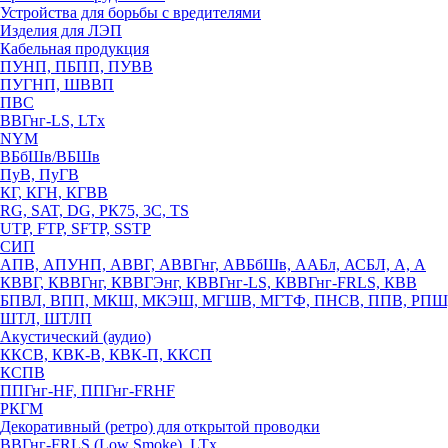
Устройства для борьбы с вредителями
Изделия для ЛЭП
Кабельная продукция
ПУНП, ПБПП, ПУВВ
ПУГНП, ШВВП
ПВС
ВВГнг-LS, LTx
NYM
ВБбШв/ВБШв
ПуВ, ПуГВ
КГ, КГН, КГВВ
RG, SAT, DG, РК75, 3С, TS
UTP, FTP, SFTP, SSTP
СИП
АПВ, АПУНП, АВВГ, АВВГнг, АВБбШв, ААБл, АСБЛ, А, А
КВВГ, КВВГнг, КВВГЭнг, КВВГнг-LS, КВВГнг-FRLS, КВВ
БПВЛ, ВПП, МКШ, МКЭШ, МГШВ, МГТФ, ПНСВ, ППВ, РПШ
ШТЛ, ШТЛП
Акустический (аудио)
ККСВ, КВК-В, КВК-П, ККСП
КСПВ
ППГнг-HF, ППГнг-FRHF
РКГМ
Декоративный (ретро) для открытой проводки
ВВГнг-FRLS (Low Smoke), LTx