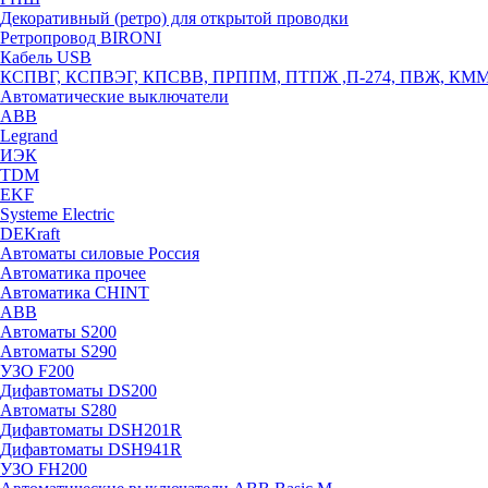
Декоративный (ретро) для открытой проводки
Ретропровод BIRONI
Кабель USB
КСПВГ, КСПВЭГ, КПСВВ, ПРППМ, ПТПЖ ,П-274, ПВЖ, КМ
Автоматические выключатели
ABB
Legrand
ИЭК
TDM
EKF
Systeme Electric
DEKraft
Автоматы силовые Россия
Автоматика прочее
Автоматика CHINT
ABB
Автоматы S200
Автоматы S290
УЗО F200
Дифавтоматы DS200
Автоматы S280
Дифавтоматы DSH201R
Дифавтоматы DSH941R
УЗО FH200