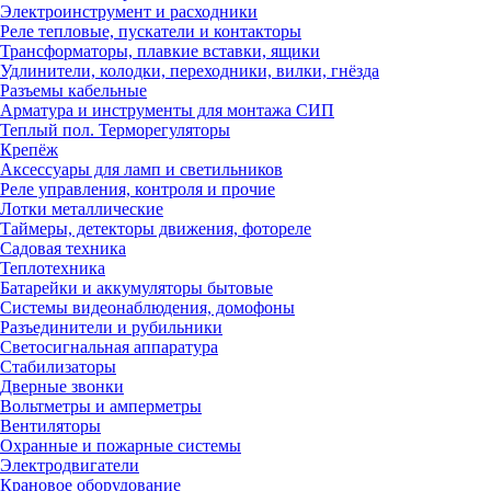
Электроинструмент и расходники
Реле тепловые, пускатели и контакторы
Трансформаторы, плавкие вставки, ящики
Удлинители, колодки, переходники, вилки, гнёзда
Разъемы кабельные
Арматура и инструменты для монтажа СИП
Теплый пол. Терморегуляторы
Крепёж
Аксессуары для ламп и светильников
Реле управления, контроля и прочие
Лотки металлические
Таймеры, детекторы движения, фотореле
Садовая техника
Теплотехника
Батарейки и аккумуляторы бытовые
Системы видеонаблюдения, домофоны
Разъединители и рубильники
Светосигнальная аппаратура
Стабилизаторы
Дверные звонки
Вольтметры и амперметры
Вентиляторы
Охранные и пожарные системы
Электродвигатели
Крановое оборудование