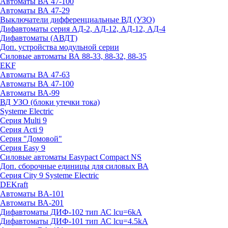
Автоматы ВА 47-100
Автоматы ВА 47-29
Выключатели дифференциальные ВД (УЗО)
Дифавтоматы серия АД-2, АД-12, АД-12, АД-4
Дифавтоматы (АВДТ)
Доп. устройства модульной серии
Силовые автоматы ВА 88-33, 88-32, 88-35
EKF
Автоматы ВА 47-63
Автоматы ВА 47-100
Автоматы ВА-99
ВД УЗО (блоки утечки тока)
Systeme Electric
Серия Multi 9
Серия Acti 9
Серия "Домовой"
Серия Easy 9
Силовые автоматы Easypact Compact NS
Доп. сборочные единицы для силовых ВА
Серия City 9 Systeme Electric
DEKraft
Автоматы BA-101
Автоматы ВА-201
Дифавтоматы ДИФ-102 тип АС lcu=6kA
Дифавтоматы ДИФ-101 тип АС lcu=4.5kA