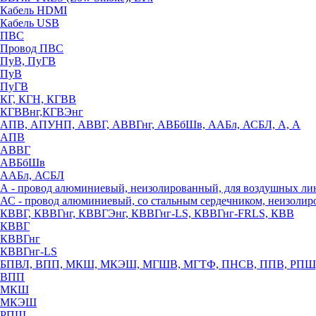
Кабель HDMI
Кабель USB
ПВС
Провод ПВС
ПуВ, ПуГВ
ПуВ
ПуГВ
КГ, КГН, КГВВ
КГВВнг,КГВЭнг
АПВ, АПУНП, АВВГ, АВВГнг, АВБбШв, ААБл, АСБЛ, А, А
АПВ
АВВГ
АВБбШв
ААБл, АСБЛ
А - провод алюминиевый, неизолированный, для воздушных ли
АС - провод алюминиевый, со стальным сердечником, неизоли
КВВГ, КВВГнг, КВВГЭнг, КВВГнг-LS, КВВГнг-FRLS, КВВ
КВВГ
КВВГнг
КВВГнг-LS
БПВЛ, ВПП, МКШ, МКЭШ, МГШВ, МГТФ, ПНСВ, ППВ, РПШ
ВПП
МКШ
МКЭШ
РПШ