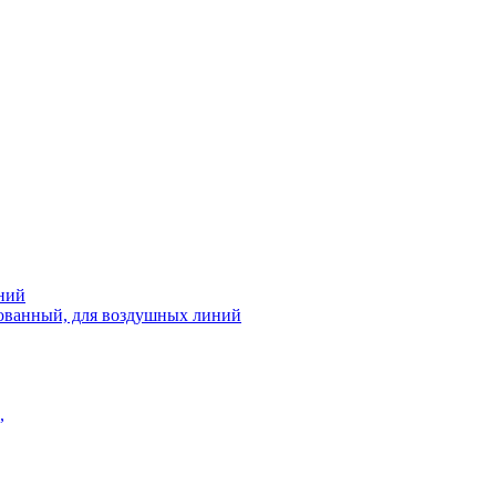
ний
рованный, для воздушных линий
,